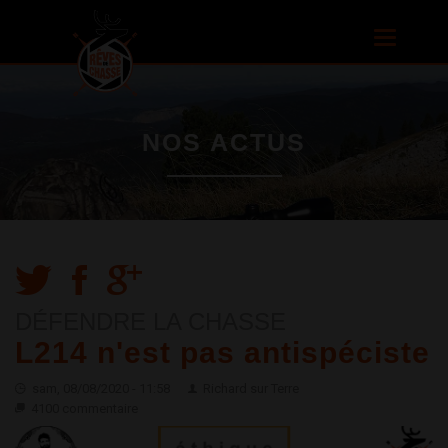
Aller au
contenu
Toggle
principal
navigatio
NOS ACTUS
DÉFENDRE LA CHASSE
L214 n'est pas antispéciste
sam, 08/08/2020 - 11:58
Richard sur Terre
4100 commentaire