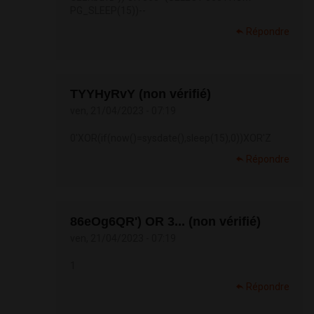
PG_SLEEP(15))--
Répondre
TYYHyRvY (non vérifié)
ven, 21/04/2023 - 07:19
0'XOR(if(now()=sysdate(),sleep(15),0))XOR'Z
Répondre
86eOg6QR') OR 3... (non vérifié)
ven, 21/04/2023 - 07:19
1
Répondre