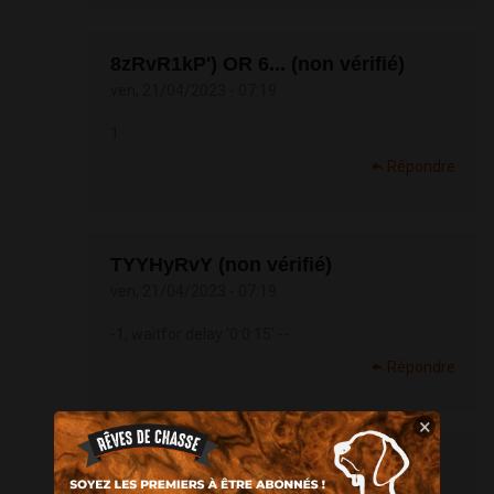
8zRvR1kP') OR 6... (non vérifié)
ven, 21/04/2023 - 07:19
1
Répondre
TYYHyRvY (non vérifié)
ven, 21/04/2023 - 07:19
-1; waitfor delay '0:0:15' --
Répondre
×
1 waitfor delay... (non vérifié)
ven, 21/04/2023 - 07:19