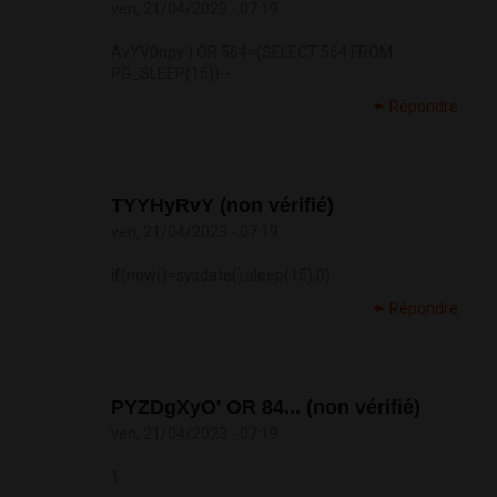
ven, 21/04/2023 - 07:19
AvYV0npy') OR 564=(SELECT 564 FROM
PG_SLEEP(15))--
Répondre
TYYHyRvY (non vérifié)
ven, 21/04/2023 - 07:19
if(now()=sysdate(),sleep(15),0)
Répondre
PYZDgXyO' OR 84... (non vérifié)
ven, 21/04/2023 - 07:19
1