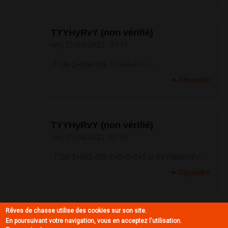
TYYHyRvY (non vérifié)
ven, 21/04/2023 - 07:19
-1' OR 2+928-928-1=0+0+0+1 --
Répondre
TYYHyRvY (non vérifié)
ven, 21/04/2023 - 07:19
-1' OR 2+932-932-1=0+0+0+1 or 'FVTbK6wW'='
Répondre
Rêves de chasse utilise des cookies sur son site.
zseTwiWd')) OR ... (non vérifié)
En poursuivant votre navigation, vous en acceptez l'utilisation.