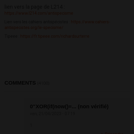
lien vers la page de L214 :
https://www.l214.com/antispecisme
Lien vers les cahiers antispécistes :
https://www.cahiers-
antispecistes.org/le-specisme/
Tipeee :
https://fr.tipeee.com/richardsurterre
COMMENTS
(4100)
0"XOR(if(now()=... (non vérifié)
ven, 21/04/2023 - 07:19
1