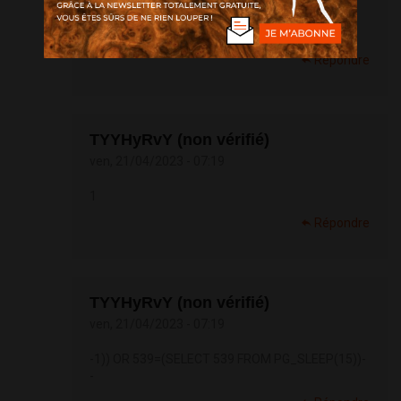
1
Répondre
TYYHyRvY (non vérifié)
ven, 21/04/2023 - 07:19
1
Répondre
TYYHyRvY (non vérifié)
ven, 21/04/2023 - 07:19
-1)) OR 539=(SELECT 539 FROM PG_SLEEP(15))-
-