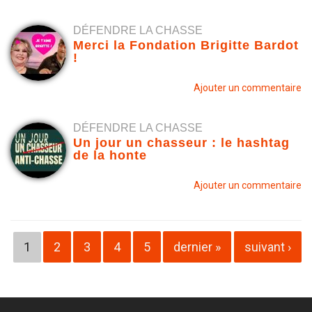
DÉFENDRE LA CHASSE
Merci la Fondation Brigitte Bardot
!
Ajouter un commentaire
DÉFENDRE LA CHASSE
Un jour un chasseur : le hashtag
de la honte
Ajouter un commentaire
Pages
1
2
3
4
5
dernier »
suivant ›