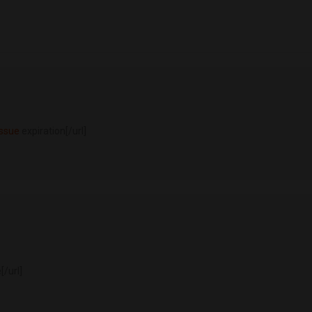
issue
expiration[/url]
[/url]