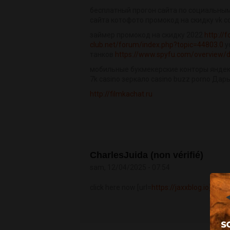
бесплатный прогон сайта по социальны
сайта котофото промокод на скидку vk 
займер промокод на скидку 2022
http:/
club.net/forum/index.php?topic=44803.0
у
танков
https://www.spyfu.com/overview/
мобильные букмекерские конторы яндек
7k casino зеркало casino buzz porno Да
http://filmkachat.ru
CharlesJuida (non vérifié)
sam, 12/04/2025 - 07:54
click here now [url=
https://jaxxblog.io]jaxx
li