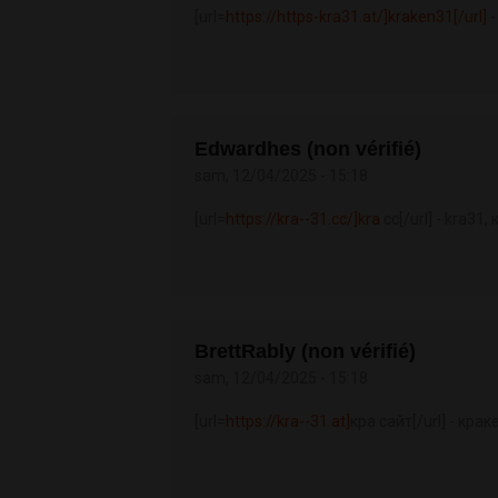
[url=
https://https-kra31.at/]kraken31[/url]
-
Edwardhes (non vérifié)
sam, 12/04/2025 - 15:18
[url=
https://kra--31.cc/]kra
cc[/url] - kra31
BrettRably (non vérifié)
sam, 12/04/2025 - 15:18
[url=
https://kra--31.at]
кра сайт[/url] - кра