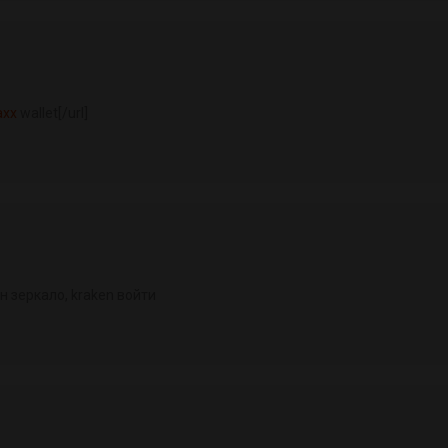
axx
wallet[/url]
н зеркало, kraken войти