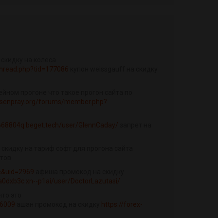
 скидку на колеса
hread.php?tid=177086
купон weissgauff на скидку
ейном прогоне что такое прогон сайта по
aisenpray.org/forums/member.php?
d668804q.beget.tech/user/GlennCaday/
запрет на
 скидку на тариф софт для прогона сайта
йтов
e&uid=2969
афиша промокод на скидку
4a0dxb3c.xn--p1ai/user/DoctorLazutasi/
что это
66009
ашан промокод на скидку
https://forex-