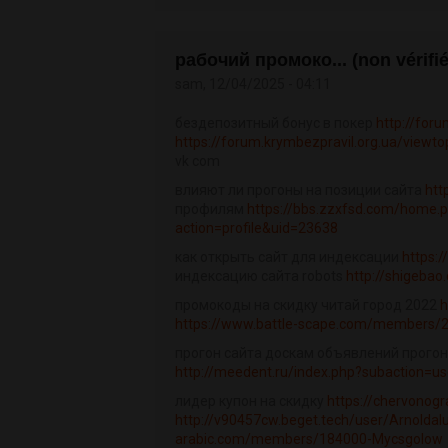
рабочий промоко... (non vérifié
sam, 12/04/2025 - 04:11
бездепозитный бонус в покер
http://for
https://forum.krymbezpravil.org.ua/viewt
vk com
влияют ли прогоны на позиции сайта
htt
профилям
https://bbs.zzxfsd.com/home
action=profile&uid=23638
как открыть сайт для индексации
https:/
индексацию сайта robots
http://shigeb
промокоды на скидку читай город 2022
h
https://www.battle-scape.com/members/2
прогон сайта доскам объявлений прого
http://meedent.ru/index.php?subaction=us
лидер купон на скидку
https://chervonogr
http://v90457cw.beget.tech/user/Arnoldal
arabic.com/members/184000-Mycsgolow