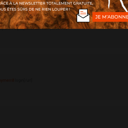
- кракен официальный сайт, kra31.cc
ymerrill
login[/url]