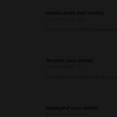
CharlesJuida (non vérifié)
sam, 12/04/2025 - 18:01
more information [url=
https://jaxxblog.io/]j
JerryKer (non vérifié)
sam, 12/04/2025 - 21:21
[url=
https://kra--31.at]Kra31.cc[/url]
- краке
StanleyPaf (non vérifié)
dim, 13/04/2025 - 00:14