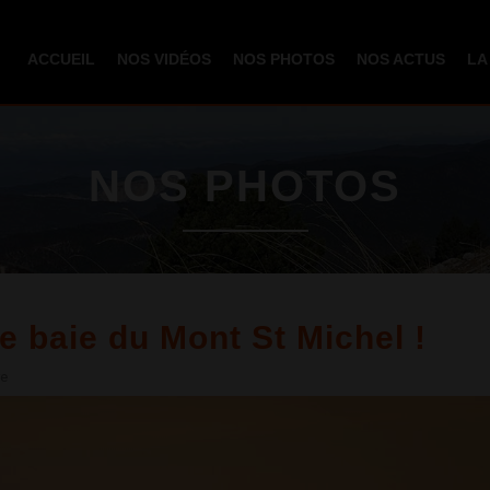
Aller au
contenu
ACCUEIL
NOS VIDÉOS
NOS PHOTOS
NOS ACTUS
LA
principal
NOS PHOTOS
ne baie du Mont St Michel !
re