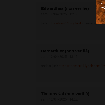
Edwardhes (non vérifié)
sam, 12/04/2025 - 12:17
[url=
https://kra--31.cc/]kraken
войти[/url] 
BernardLer (non vérifié)
sam, 12/04/2025 - 13:15
anchor [url=
https://themerr-ll-lynch.com/]m
TimothyKal (non vérifié)
sam, 12/04/2025 - 14:22