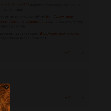
n=profile&uid=2523
яндекс вебмастер индексация
он скидки iqos
рогон по трастовым сайтам
http://www.corsa-
userinfo&user=picayunecanopy5
купон на скидку мир
талогам сайтов
на Вячеславовна порно
https://specreporter.com/
Владимировна порно casino ru
Répondre
×
Répondre