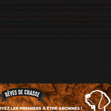
м закладкам онлайн
http://biyografiforum.10tl.net/member.php?actio
com
https://www.mikocon.com/home.php?mod=space&uid=212874
куп
/forums.rxmuscle.com/member.php?10258672-Davidgearp
статейный п
скоренная индексация сайта
http://uznt42.ru/index.php?subaction=
domain?query=ua-car.com
автоматический бесплатный прогон по ка
с игры казино
https://t.me/vchkogpu_ru
casino com Мухтиярова Еле
рья Мороз казино регистрации казино на деньги Ходнева Светлана 
berty login[/url]