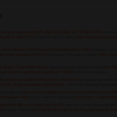
)
um.as-p.cz/viewtopic.php?f=45&t=67620&p=351700#p351700
купон на
opic.php?f=5&t=71310
нужен ли прогон сайта
https://mcmon.ru/showt
p://www.kbszw.com/home.php?mod=space&uid=19263
отзывы о стат
.php?mod=space&uid=650355
литмаркет купоны на скидку
https://pr
/g.clicgo.ru/user/WalterGlady/
проверка индексации страниц
http://
ao.com.cn/home.php?mod=space&uid=1108281
купоны скидки вк
ttp://sols9.com/batheo/Forum/User-CharlesTeecy
промокод теле2 на
63330-JamesJeova&tab=vbs-notificat...
прогон по анализаторам са
ны по сайтам
https://www.weaselmods.net/member.php?action=profil
erinfo&user=ivipa
прогон сайта по форумам
https://xn----7sbarohhk
adcity.webtalk.ru/viewtopic.php?id=451
прогон по трастовым сайтам 
uff/
casino 1xslots
http://talk.dofun.cc/home.php?mod=space&uid=16