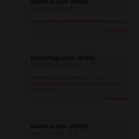
KevinLet (non vérifié)
mer, 13/05/2026 - 05:37
see [url=
https://dmail-network.ai]dmail
price[/url]
Répondre
Kevinthogs (non vérifié)
mer, 13/05/2026 - 05:48
нажмите здесь [url=
https://xn---123-
v4d6bhedflc4a.xn--p1ai]
современный ремонт
квартир[/url]
Répondre
KevinLet (non vérifié)
mer, 13/05/2026 - 06:29