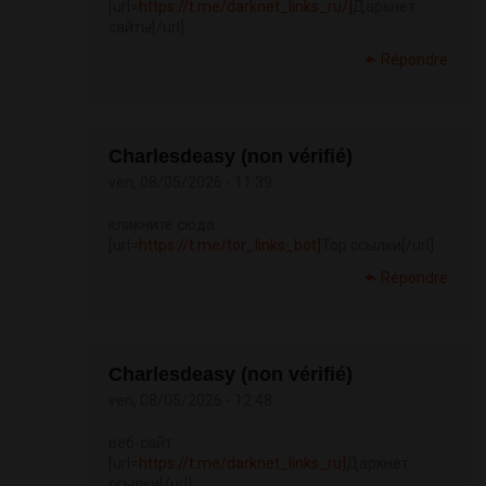
[url=
https://t.me/darknet_links_ru/]
Даркнет
сайты[/url]
Répondre
Charlesdeasy (non vérifié)
ven, 08/05/2026 - 11:39
кликните сюда
[url=
https://t.me/tor_links_bot]
Тор ссылки[/url]
Répondre
Charlesdeasy (non vérifié)
ven, 08/05/2026 - 12:48
веб-сайт
[url=
https://t.me/darknet_links_ru]
Даркнет
ссылки[/url]