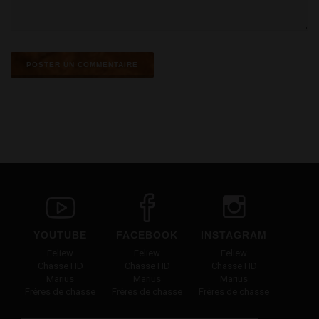
YOUTUBE
FACEBOOK
INSTAGRAM
Feliew
Feliew
Feliew
Chasse HD
Chasse HD
Chasse HD
Marius
Marius
Marius
Frères de chasse
Frères de chasse
Frères de chasse