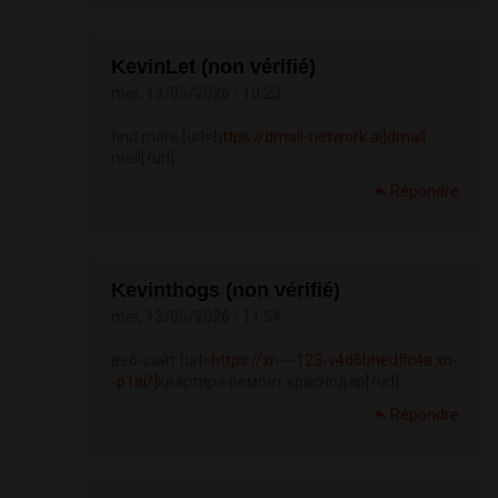
KevinLet (non vérifié)
mer, 13/05/2026 - 10:23
find more [url=
https://dmail-network.ai]dmail
mail[/url]
Répondre
Kevinthogs (non vérifié)
mer, 13/05/2026 - 11:54
веб-сайт [url=
https://xn---123-v4d6bhedflc4a.xn-
-p1ai/]
квартира ремонт краснодар[/url]
Répondre