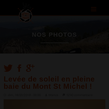
Aller au
contenu
Toggle
principal
navigatio
NOS PHOTOS
Levée de soleil en pleine
baie du Mont St Michel !
dim, 18/03/2018 - 00:00
Marius
5290 commentaire