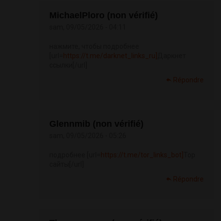
MichaelPloro (non vérifié)
sam, 09/05/2026 - 04:11
нажмите, чтобы подробнее
[url=
https://t.me/darknet_links_ru]
Даркнет
ссылки[/url]
Répondre
Glennmib (non vérifié)
sam, 09/05/2026 - 05:26
подробнее [url=
https://t.me/tor_links_bot]
Тор
сайты[/url]
Répondre