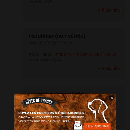
зеркало[/url]
Répondre
Haroldher (non vérifié)
dim, 10/05/2026 - 19:46
Источник [url=
https://elliottconnie.com/]kraken
onion ссылка[/url]
Répondre
Haroldher (non vérifié)
×
dim, 10/05/2026 - 23:08
опубликовано здесь
[url=
https://elliottconnie.com]
кракен onion[/url]
Répondre