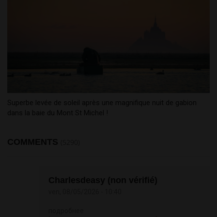
Superbe levée de soleil après une magnifique nuit de gabion
dans la baie du Mont St Michel !
COMMENTS
(5290)
Charlesdeasy (non vérifié)
ven, 08/05/2026 - 10:40
подробнее