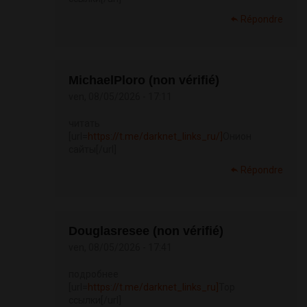
Répondre
MichaelPloro (non vérifié)
ven, 08/05/2026 - 17:11
читать
[url=
https://t.me/darknet_links_ru/]
Онион
сайты[/url]
Répondre
Douglasresee (non vérifié)
ven, 08/05/2026 - 17:41
подробнее
[url=
https://t.me/darknet_links_ru]
Тор
ссылки[/url]