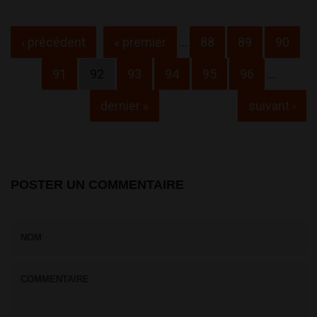
Pages
‹ précédent
« premier
…
88
89
90
91
92
93
94
95
96
…
dernier »
suivant ›
POSTER UN COMMENTAIRE