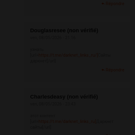
Répondre
Douglasresee (non vérifié)
ven, 08/05/2026 - 21:16
узнать
[url=
https://t.me/darknet_links_ru/]
Сайты
даркнет[/url]
Répondre
Charlesdeasy (non vérifié)
ven, 08/05/2026 - 23:43
этот контент
[url=
https://t.me/darknet_links_ru]
Даркнет
сайты[/url]