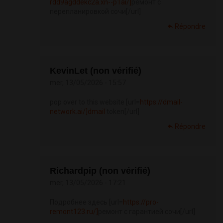
rdd9agddekc2a.xn--p1ai/]
ремонт с
перепланировкой сочи[/url]
Répondre
KevinLet (non vérifié)
mer, 13/05/2026 - 15:57
pop over to this website [url=
https://dmail-
network.ai/]dmail
token[/url]
Répondre
Richardpip (non vérifié)
mer, 13/05/2026 - 17:21
Подробнее здесь [url=
https://pro-
remont123.ru/]
ремонт с гарантией сочи[/url]