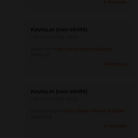
Répondre
KevinLet (non vérifié)
mer, 13/05/2026 - 18:41
advice [url=
https://dmail-network.ai]dmail
price[/url]
Répondre
KevinLet (non vérifié)
mer, 13/05/2026 - 21:51
anonymous [url=
https://dmail-network.ai/]dmail
token[/url]
Répondre