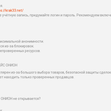
я.
ps://krak33.net/
йте учётную запись, придумайте логин и пароль. Рекомендуем включ
максимальной анонимности.
ся из-за блокировок.
непроверенных ресурсов.
ЕЙС ОНИОН
рен из-за большого выбора товаров, безопасной защиты сделок 
ает находить только проверенных продавцов.
 ОНИОН не открывается?
r.