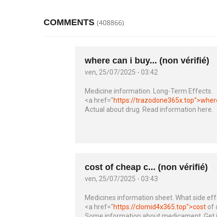
COMMENTS
(408866)
where can i buy... (non vérifié)
ven, 25/07/2025 - 03:42
Medicine information. Long-Term Effects.
<a href="
https://trazodone365x.top">wher
Actual about drug. Read information here.
cost of cheap c... (non vérifié)
ven, 25/07/2025 - 03:43
Medicines information sheet. What side eff
<a href="
https://clomid4x365.top">cost
of 
Some information about medicament. Get i