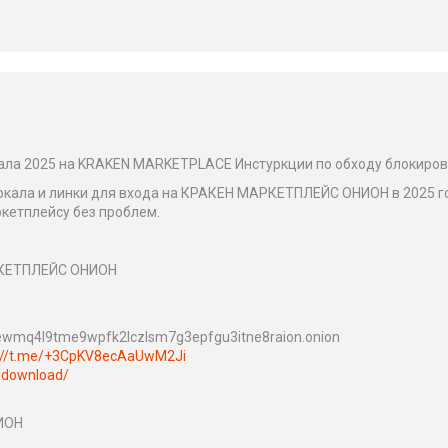
ала 2025 на KRAKEN MARKETPLACE Инстуркции по обходу блокирово
еркала и линки для входа на КРАКЕН МАРКЕТПЛЕЙС ОНИОН в 2025 го
ркетплейсу без проблем.
РКЕТПЛЕЙС ОНИОН
ewmq4l9tme9wpfk2lczlsm7g3epfgu3itne8raion.onion
s://t.me/+3CpKV8ecAaUwM2Ji
g/download/
ИОН