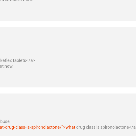
 keflex tablets</a>
et now.
Abuse.
at-drug-class-is-spironolactone/">what
drug class is spironolactone</