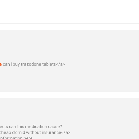
e
can i buy trazodone tablets</a>
ects can this medication cause?
cheap clomid without insurance</a>
nformation here.