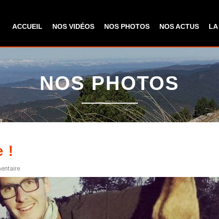
Aller au
contenu
ACCUEIL
NOS VIDÉOS
NOS PHOTOS
NOS ACTUS
LA
principal
NOS PHOTOS
 !
entaire