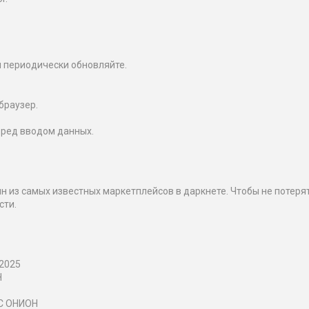
и периодически обновляйте.
браузер.
еред вводом данных.
из самых известных маркетплейсов в даркнете. Чтобы не потерят
сти.
2025
Н
С ОНИОН