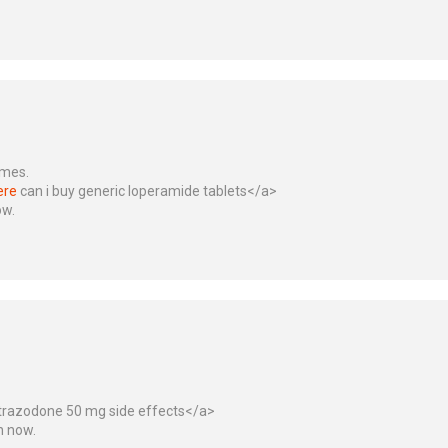
ames.
ere
can i buy generic loperamide tablets</a>
ow.
trazodone 50 mg side effects</a>
n now.