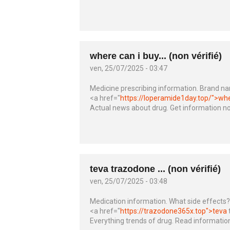
where can i buy... (non vérifié)
ven, 25/07/2025 - 03:47
Medicine prescribing information. Brand n
<a href="
https://loperamide1day.top/">wh
Actual news about drug. Get information n
teva trazodone ... (non vérifié)
ven, 25/07/2025 - 03:48
Medication information. What side effects?
<a href="
https://trazodone365x.top">teva
Everything trends of drug. Read informatio