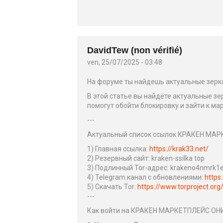
DavidTew (non vérifié)
ven, 25/07/2025 - 03:48
На форуме ты найдешь актуальные зерк
В этой статье вы найдёте актуальные з
помогут обойти блокировку и зайти к ма
---
Актуальный список ссылок КРАКЕН МА
1) Главная ссылка:
https://krak33.net/
2) Резервный сайт: kraken-ssilka top
3) Подлинный Tor-адрес: krakeno4nmrk1
4) Telegram канал с обновлениями:
http
5) Скачать Tor:
https://www.torproject.or
---
Как войти на КРАКЕН МАРКЕТПЛЕЙС ОН