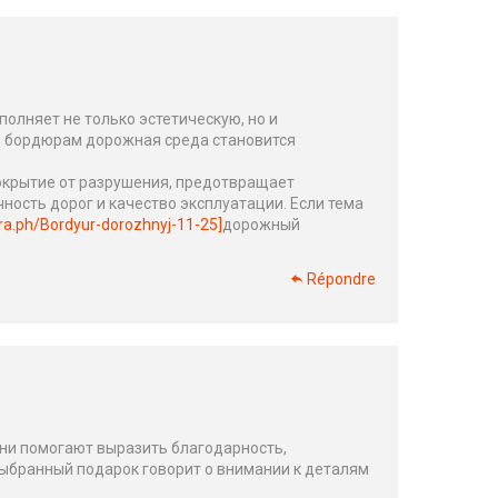
олняет не только эстетическую, но и
ря бордюрам дорожная среда становится
окрытие от разрушения, предотвращает
ность дорог и качество эксплуатации. Если тема
gra.ph/Bordyur-dorozhnyj-11-25]
дорожный
Répondre
ни помогают выразить благодарность,
ыбранный подарок говорит о внимании к деталям