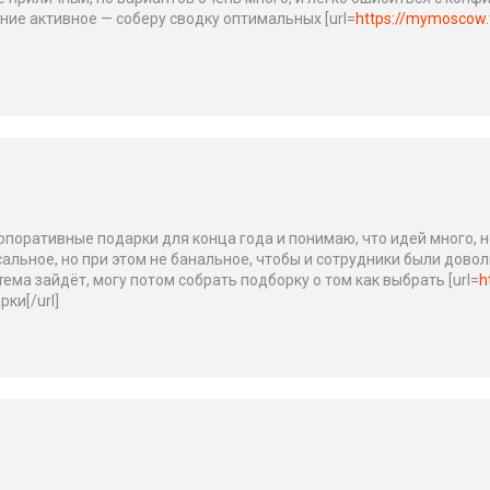
ние активное — соберу сводку оптимальных [url=
https://mymoscow.
рпоративные подарки для конца года и понимаю, что идей много, н
сальное, но при этом не банальное, чтобы и сотрудники были дово
ема зайдёт, могу потом собрать подборку о том как выбрать [url=
h
ки[/url]