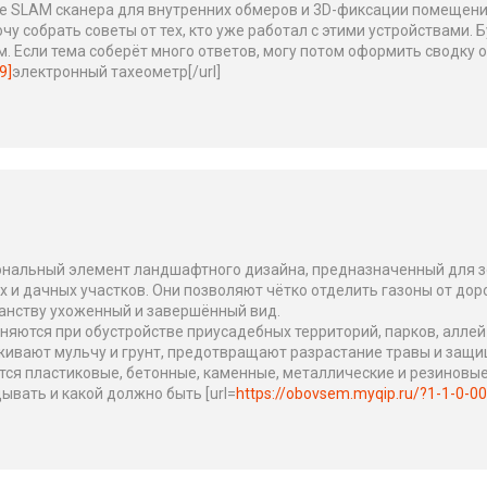
ке SLAM сканера для внутренних обмеров и 3D-фиксации помещени
чу собрать советы от тех, кто уже работал с этими устройствами. 
Если тема соберёт много ответов, могу потом оформить сводку о 
9]
электронный тахеометр[/url]
нальный элемент ландшафтного дизайна, предназначенный для з
и дачных участков. Они позволяют чётко отделить газоны от доро
анству ухоженный и завершённый вид.
ются при обустройстве приусадебных территорий, парков, аллей
ивают мульчу и грунт, предотвращают разрастание травы и защи
тся пластиковые, бетонные, каменные, металлические и резиновые
дывать и какой должно быть [url=
https://obovsem.myqip.ru/?1-1-0-