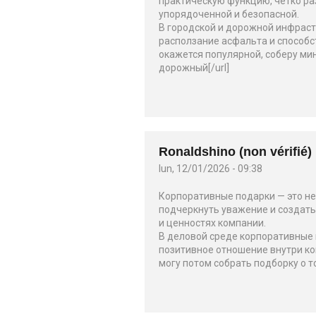
практическую функцию, чётко ра
упорядоченной и безопасной.
В городской и дорожной инфрас
расползание асфальта и способс
окажется популярной, соберу мин
дорожный[/url]
Ronaldshino (non vérifié)
lun, 12/01/2026 - 09:38
Корпоративные подарки — это не
подчеркнуть уважение и создать
и ценностях компании.
В деловой среде корпоративные 
позитивное отношение внутри ко
могу потом собрать подборку о то