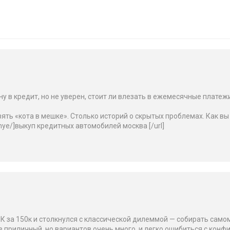
 в кредит, но не уверен, стоит ли влезать в ежемесячные платежи
ять «котa в мешке». Столько историй о скрытых проблемах. Как в
tnye/]выкуп кредитных автомобилей москва [/url]
ПК за 150к и столкнулся с классической дилеммой — собирать само
приличный, но вариантов очень много, и легко ошибиться с конфи