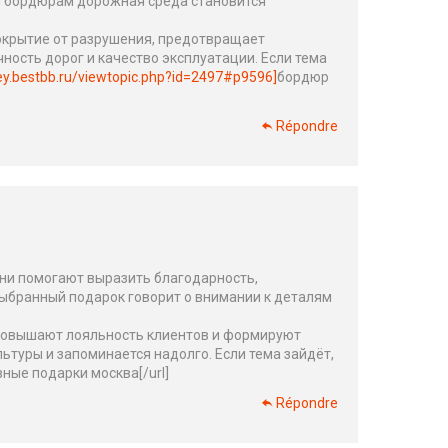
ря бордюрам дорожная среда становится
окрытие от разрушения, предотвращает
ность дорог и качество эксплуатации. Если тема
ey.bestbb.ru/viewtopic.php?id=2497#p9596]
бордюр
Répondre
ни помогают выразить благодарность,
ыбранный подарок говорит о внимании к деталям
 повышают лояльность клиентов и формируют
ьтуры и запоминается надолго. Если тема зайдёт,
ные подарки москва[/url]
Répondre