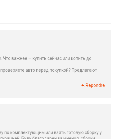
. Что важнее — купить сейчас или копить до
ы проверяете авто перед покупкой? Предлагают
Répondre
му по комплектующим или взять готовую сборку у
гурацией. Буду благодарен за мнения, сборки,