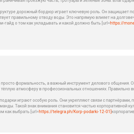
зграничивая проезжую часть, тротуары и зелёные зоны. Благода
труктуре дорожный бордюр играет ключевую роль. Он защищает п
твует правильному отводу воды. Это напрямую влияет на долговеч
и-гайд о том как укладывать и какой должно быть [url=
https://mon
 просто формальность, а важный инструмент делового общения. О
 тёплую атмосферу в профессиональных отношениях. Правильно в
подарки играют особую роль. Они укрепляют связи с партнёрами,
манды. Такой знак внимания становится частью корпоративной кул
м как выбрать [url=
https://telegra.ph/Korp-podarki-12-01]
корпоратив