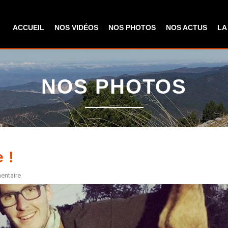
Aller au
contenu
ACCUEIL
NOS VIDÉOS
NOS PHOTOS
NOS ACTUS
LA
principal
NOS PHOTOS
 !
entaire