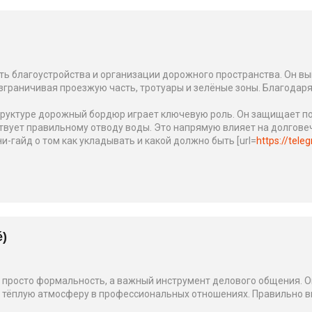
 благоустройства и организации дорожного пространства. Он вып
зграничивая проезжую часть, тротуары и зелёные зоны. Благода
труктуре дорожный бордюр играет ключевую роль. Он защищает п
твует правильному отводу воды. Это напрямую влияет на долговеч
и-гайд о том как укладывать и какой должно быть [url=
https://tele
é)
 просто формальность, а важный инструмент делового общения. О
 тёплую атмосферу в профессиональных отношениях. Правильно в