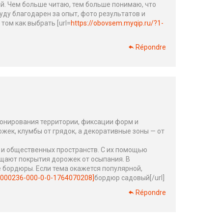
й. Чем больше читаю, тем больше понимаю, что
Буду благодарен за опыт, фото результатов и
том как выбрать [url=
https://obovsem.myqip.ru/?1-
Répondre
онирования территории, фиксации форм и
жек, клумбы от грядок, а декоративные зоны — от
 и общественных пространств. С их помощью
щают покрытия дорожек от осыпания. В
 бордюры. Если тема окажется популярной,
×
00000236-000-0-0-1764070208]
бордюр садовый[/url]
Répondre