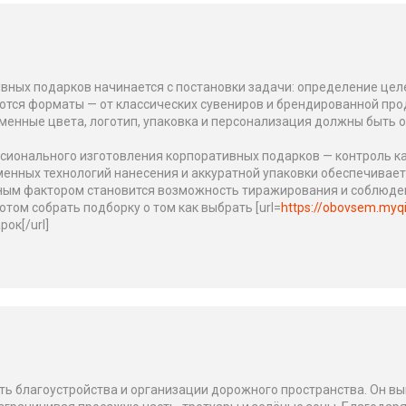
вных подарков начинается с постановки задачи: определение цел
ются форматы — от классических сувениров и брендированной пр
менные цвета, логотип, упаковка и персонализация должны быть 
ионального изготовления корпоративных подарков — контроль ка
енных технологий нанесения и аккуратной упаковки обеспечивае
ным фактором становится возможность тиражирования и соблюден
потом собрать подборку о том как выбрать [url=
https://obovsem.myq
ок[/url]
 благоустройства и организации дорожного пространства. Он вып