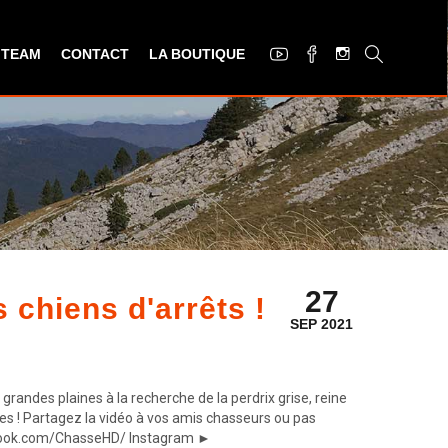
 TEAM
CONTACT
LA BOUTIQUE
27
chiens d'arrêts !
SEP 2021
andes plaines à la recherche de la perdrix grise, reine
ges ! Partagez la vidéo à vos amis chasseurs ou pas
acebook.com/ChasseHD/ Instagram ►