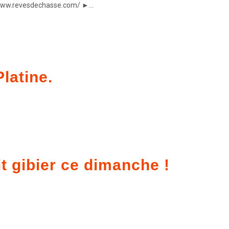
www.revesdechasse.com/ ►...
latine.
t gibier ce dimanche !