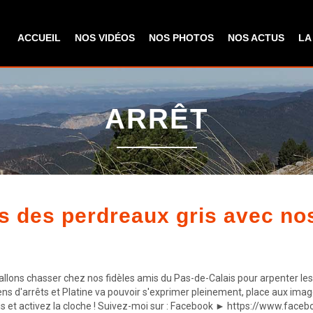
Aller au
contenu
ACCUEIL
NOS VIDÉOS
NOS PHOTOS
NOS ACTUS
LA
principal
ARRÊT
 des perdreaux gris avec nos 
ons chasser chez nos fidèles amis du Pas-de-Calais pour arpenter les gr
ens d'arrêts et Platine va pouvoir s'exprimer pleinement, place aux ima
-vous et activez la cloche ! Suivez-moi sur : Facebook ► https://www.f