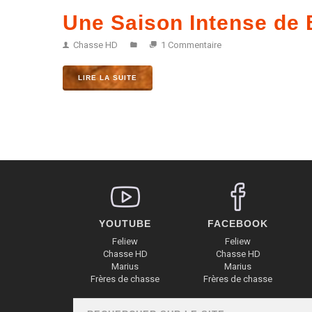
Une Saison Intense de 
Chasse HD
1 Commentaire
LIRE LA SUITE
YOUTUBE
FACEBOOK
Feliew
Feliew
Chasse HD
Chasse HD
Marius
Marius
Frères de chasse
Frères de chasse
Rechercher
FORMULAIRE DE RECHERCHE