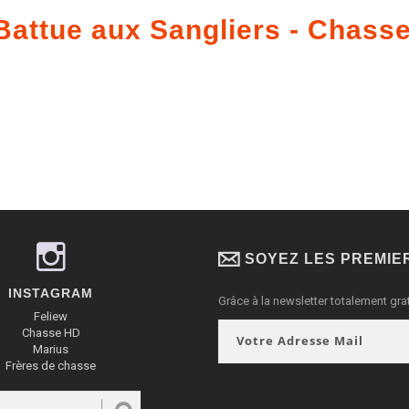
Battue aux Sangliers - Chass
SOYEZ LES PREMIE
INSTAGRAM
Grâce à la newsletter totalement grat
Feliew
Chasse HD
Marius
Frères de chasse