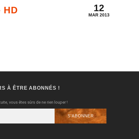
12
e HD
MAR 2013
RS À ÊTRE ABONNÉS !
uite, vous êtes sûrs de ne rien louper !