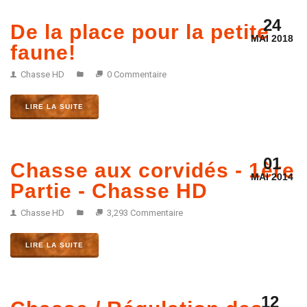
24
De la place pour la petite
MAI 2018
faune!
Chasse HD
0 Commentaire
LIRE LA SUITE
01
Chasse aux corvidés - 1ère
MAI 2014
Partie - Chasse HD
Chasse HD
3,293 Commentaire
LIRE LA SUITE
12