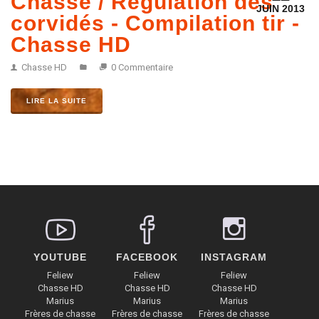
Chasse / Régulation des
JUIN 2013
corvidés - Compilation tir -
Chasse HD
Chasse HD
0 Commentaire
LIRE LA SUITE
YOUTUBE
FACEBOOK
INSTAGRAM
Feliew
Feliew
Feliew
Chasse HD
Chasse HD
Chasse HD
Marius
Marius
Marius
Frères de chasse
Frères de chasse
Frères de chasse