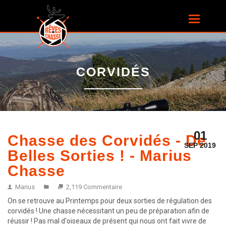
Aller au
contenu
Toggle
principal
navigatio
CORVIDÉS
01
Chasse des Corvidés - De
SEP 2019
Belles Sorties ! - Marius
Chasse
Marius
2,119 Commentaire
On se retrouve au Printemps pour deux sorties de régulation des
corvidés ! Une chasse nécessitant un peu de préparation afin de
réussir ! Pas mal d'oiseaux de présent qui nous ont fait vivre de