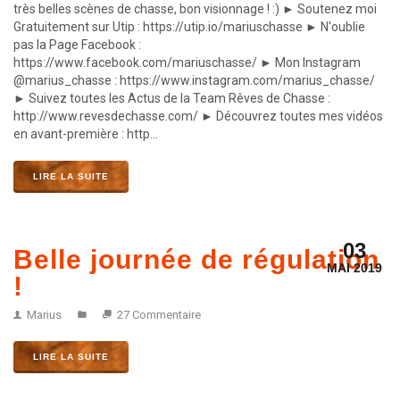
très belles scènes de chasse, bon visionnage ! :) ► Soutenez moi
Gratuitement sur Utip : https://utip.io/mariuschasse ► N'oublie
pas la Page Facebook :
https://www.facebook.com/mariuschasse/ ► Mon Instagram
@marius_chasse : https://www.instagram.com/marius_chasse/
► Suivez toutes les Actus de la Team Rêves de Chasse :
http://www.revesdechasse.com/ ► Découvrez toutes mes vidéos
en avant-première : http...
LIRE LA SUITE
03
Belle journée de régulation
MAI 2019
!
Marius
27 Commentaire
LIRE LA SUITE