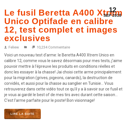
12
Le fusil Beretta A400 Xtrem
SEP 2018
Unico Optifade en calibre
12, test complet et images
exclusives
Feliew
10,234 Commentaire
Voici un nouveau test d'arme: le Beretta A400 Xtrem Unico en
calibre 12, comme vous le savez désormais pour mes tests, j'aime
pouvoir mettre à l'épreuve les produits en conditions réelles et
donc les essayer à la chasse! Jai choisi cette arme principalement
pour la migration (grives, pigeons, canards), la destruction de
corvidés, et aussi pour la chasse au sanglier en Tunisie... Vous
retrouverez dans cette vidéo tout ce qu'il y a à savoir sur ce fusil et
je vous ai gardé le best of de mes tirs avec durant cette saison...
C'est l'arme parfaite pour le poste! Bon visionnage!
LIRE LA SUITE