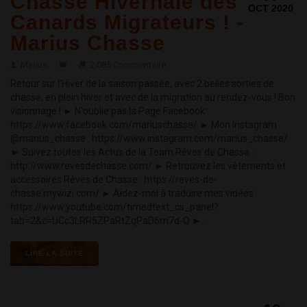
Chasse Hivernale des
OCT 2020
Canards Migrateurs ! -
Marius Chasse
Marius
2,085 Commentaire
Retour sur l'Hiver de la saison passée, avec 2 belles sorties de
chasse, en plein hiver et avec de la migration au rendez-vous ! Bon
visionnage ! ► N'oublie pas la Page Facebook :
https://www.facebook.com/mariuschasse/ ► Mon Instagram
@marius_chasse : https://www.instagram.com/marius_chasse/
► Suivez toutes les Actus de la Team Rêves de Chasse :
http://www.revesdechasse.com/ ► Retrouvez les vêtements et
accessoires Rêves de Chasse : https://reves-de-
chasse.mywizi.com/ ► Aidez-moi à traduire mes vidéos :
https://www.youtube.com/timedtext_cs_panel?
tab=2&c=UCc3LRR5ZPaRtZqPaD6m7d-Q ►...
LIRE LA SUITE