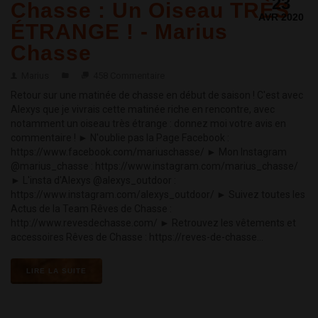
23
Chasse : Un Oiseau TRÈS
AVR 2020
ÉTRANGE ! - Marius
Chasse
Marius
458 Commentaire
Retour sur une matinée de chasse en début de saison ! C'est avec
Alexys que je vivrais cette matinée riche en rencontre, avec
notamment un oiseau très étrange : donnez moi votre avis en
commentaire ! ► N'oublie pas la Page Facebook :
https://www.facebook.com/mariuschasse/ ► Mon Instagram
@marius_chasse : https://www.instagram.com/marius_chasse/
► L'insta d'Alexys @alexys_outdoor :
https://www.instagram.com/alexys_outdoor/ ► Suivez toutes les
Actus de la Team Rêves de Chasse :
http://www.revesdechasse.com/ ► Retrouvez les vêtements et
accessoires Rêves de Chasse : https://reves-de-chasse...
LIRE LA SUITE