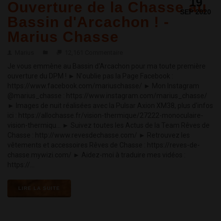
19
Ouverture de la Chasse au
SEP 2020
Bassin d'Arcachon ! -
Marius Chasse
Marius
12,161 Commentaire
Je vous emmène au Bassin d'Arcachon pour ma toute première
ouverture du DPM ! ► N'oublie pas la Page Facebook :
https://www.facebook.com/mariuschasse/ ► Mon Instagram
@marius_chasse : https://www.instagram.com/marius_chasse/
► Images de nuit réalisées avec la Pulsar Axion XM38, plus d'infos
ici : https://allochasse.fr/vision-thermique/27222-monoculaire-
vision-thermiqu... ► Suivez toutes les Actus de la Team Rêves de
Chasse : http://www.revesdechasse.com/ ► Retrouvez les
vêtements et accessoires Rêves de Chasse : https://reves-de-
chasse.mywizi.com/ ► Aidez-moi à traduire mes vidéos :
https://...
LIRE LA SUITE