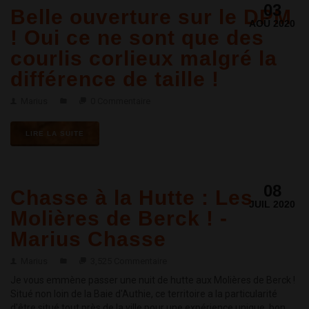
03
Belle ouverture sur le DPM
AOÛ 2020
! Oui ce ne sont que des
courlis corlieux malgré la
différence de taille !
Marius
0 Commentaire
LIRE LA SUITE
08
Chasse à la Hutte : Les
JUIL 2020
Molières de Berck ! -
Marius Chasse
Marius
3,525 Commentaire
Je vous emmène passer une nuit de hutte aux Molières de Berck !
Situé non loin de la Baie d'Authie, ce territoire a la particularité
d'être situé tout près de la ville pour une expérience unique, bon