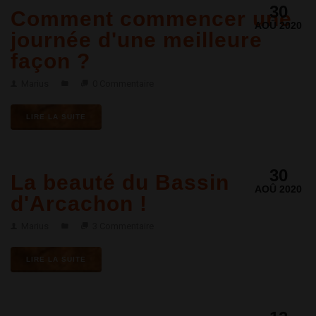
30
Comment commencer une
AOÛ 2020
journée d'une meilleure
façon ?
Marius
0 Commentaire
LIRE LA SUITE
30
La beauté du Bassin
AOÛ 2020
d'Arcachon !
Marius
3 Commentaire
LIRE LA SUITE