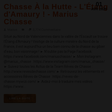
01
Chasse À la Hutte - L'Étang
AVR 2020
d'Amaury ! - Marius
Chasse
Marius
3,774 Commentaire
Situé au Nord de Valenciennes dans la vallée de l'Escault se trouve
l'Étang d'Amaury ! Vestige de la culture minière du Nord de la
France, il est aujourd'hui un lieu bien connu de la chasse au gibier
d'eau, bon visionnage ! ► N'oublie pas la Page Facebook :
https://www.facebook.com/mariuschasse/ ► Mon Instagram
@marius_chasse : https://www.instagram.com/marius_chasse/
► Suivez toutes les Actus de la Team Rêves de Chasse :
http://www.revesdechasse.com/ ► Retrouvez les vêtements et
accessoires Rêves de Chasse : https://reves-de-
chasse.mywizi.com/ ► Aidez-moi à traduire mes vidéos :
https://www...
LIRE LA SUITE