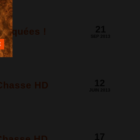
21
barquées !
SEP 2013
12
- Chasse HD
JUIN 2013
17
 Chasse HD