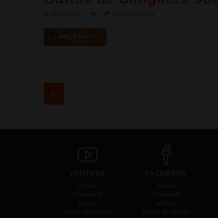
Chasse HD
3 Commentaire
LIRE LA SUITE
YOUTUBE
FACEBOOK
Feliew
Feliew
Chasse HD
Chasse HD
Marius
Marius
Frères de chasse
Frères de chasse