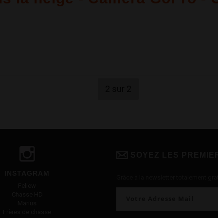
2 sur 2
SOYEZ LES PREMIE
INSTAGRAM
Grâce à la newsletter totalement grat
Feliew
Chasse HD
Marius
Frères de chasse