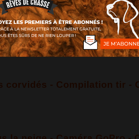
Ouverture 2013 - Caméras em
 corvidés - Compilation tir 
us la neige - Caméra GoPro -