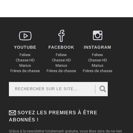
YOUTUBE
FACEBOOK
INSTAGRAM
Feliew
Feliew
Feliew
Chasse HD
Chasse HD
Chasse HD
Marius
Marius
Marius
Frères de chasse
Frères de chasse
Frères de chasse
Rechercher
FORMULAIRE DE RECHERCHE
SOYEZ LES PREMIERS À ÊTRE
ABONNÉS !
Grâce à la newsletter totalement gratuite, vous êtes sûrs de ne rien