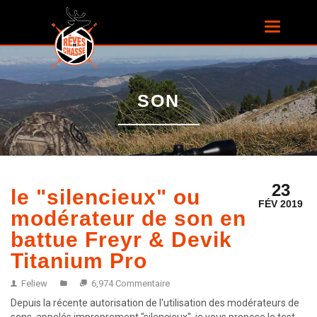
Aller au
contenu
Toggle
principal
navigatio
SON
23
le "silencieux" ou
FÉV 2019
modérateur de son en
battue Freyr & Devik
Titanium Pro
Feliew
6,974 Commentaire
Depuis la récente autorisation de l'utilisation des modérateurs de