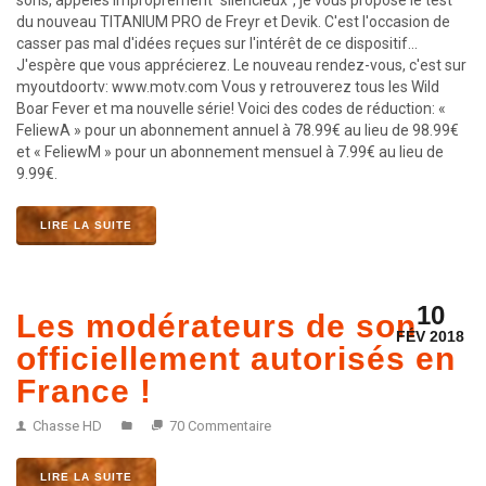
sons, appelés improprement "silencieux", je vous propose le test
du nouveau TITANIUM PRO de Freyr et Devik. C'est l'occasion de
casser pas mal d'idées reçues sur l'intérêt de ce dispositif...
J'espère que vous apprécierez. Le nouveau rendez-vous, c'est sur
myoutdoortv: www.motv.com Vous y retrouverez tous les Wild
Boar Fever et ma nouvelle série! Voici des codes de réduction: «
FeliewA » pour un abonnement annuel à 78.99€ au lieu de 98.99€
et « FeliewM » pour un abonnement mensuel à 7.99€ au lieu de
9.99€.
LIRE LA SUITE
10
Les modérateurs de son
FÉV 2018
officiellement autorisés en
France !
Chasse HD
70 Commentaire
LIRE LA SUITE