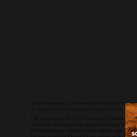
Alors, je le suivais... La chasse qu’on pratiquait le pl
de chasse et on les regardait ensemble. Parfois, il m'inte
Puis vers l’âge de 13/14 ans, j’ai rencontré Dadou, qu
des heures de chasse et de gibier, une phrase en français,
poser des pièges, ramasser de la réglisse, aller observ
certaine ouverture d’esprit sur des visions de la chasse 