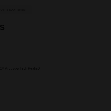
NOTRE ÉQUIPEMENT
S
l.20/ Arc : BowTech RealmX