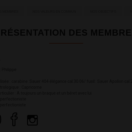
ES MEMBRES
NOS VALEURS EN COMMUN
NOS OBJECTIFS
PRÉSENTATION DES MEMBRE
w
 Philippe
lisée : carabine :Sauer 404 élégance cal.30.06/ fusil: Sauer Apollon ca
trologique : Capricorne
ticulier : A toujours un braque et un béret avec lui
 perfectioniste
 perfectioniste