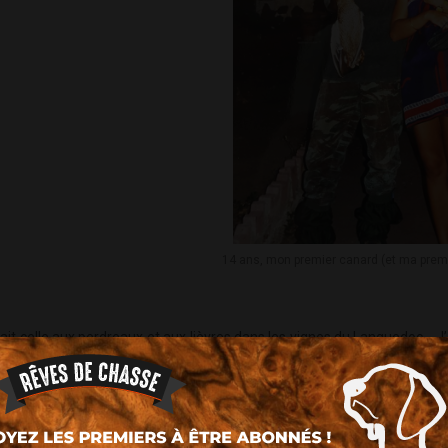
14 ans, mon premier canard (et ma premiè
us était celle aux perdreaux et aux lièvres dans les vignes du Languedoc… 
rrogeait sur telle ou telle espèce...
e j’ai rapidement considéré comme mon grand père d’adoption ! Un mélan
 l'autre en occitant (bien sûr en roulant les “r” !)... Il me fit faire les
er les sangliers la nuit... Mes deux tuteurs de chasse étaient donc le Yi
très différentes mais toutes aussi passionnées !...