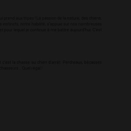
 prend aux tripes ! La passion de la nature, des chiens,
s instincts, notre habilité, s’appuie sur nos nombreuses
et pour lequel je continue à me battre aujourd’hui. C’est
t c’est la chasse au chien d’arrêt. Perdreaux, bécasses
chasseurs… Quel régal !