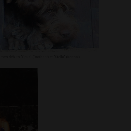
mes débuts "Opus" (Drathaar) et "Stella" (Korthal)