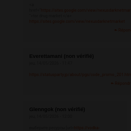
<a
href="
https://sites.google.com/view/nexusdarknetmar
">tor drug market </a>
https://sites.google.com/view/nexusdarknetmarket
Répon
Everettamani (non vérifié)
jeu, 14/05/2026 - 11:47
https://statusparty.jp/about/pgs/code_promo_201.ht
Répondr
Glenngok (non vérifié)
jeu, 14/05/2026 - 12:00
выберите ресурсы [url=
https://vodka-