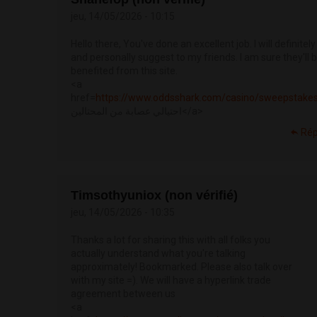
jeu, 14/05/2026 - 10:15
Hello there, You've done an excellent job. I will definitely 
and personally suggest to my friends. I am sure they'll 
benefited from this site.
<a
href=
https://www.oddsshark.com/casino/sweepstake
احتيالي عصابة من المحتالين</a>
Ré
Timsothyuniox (non vérifié)
jeu, 14/05/2026 - 10:35
Thanks a lot for sharing this with all folks you
actually understand what you're talking
approximately! Bookmarked. Please also talk over
with my site =). We will have a hyperlink trade
agreement between us
<a