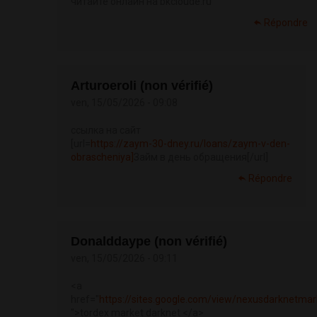
читайте онлайн на bkcloude.ru
Répondre
Arturoeroli (non vérifié)
ven, 15/05/2026 - 09:08
ссылка на сайт
[url=
https://zaym-30-dney.ru/loans/zaym-v-den-
obrascheniya]
Займ в день обращения[/url]
Répondre
Donalddaype (non vérifié)
ven, 15/05/2026 - 09:11
<a
href="
https://sites.google.com/view/nexusdarknetmar
">tordex market darknet </a>