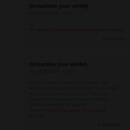
Dichaeltom (non vérifié)
ven, 15/05/2026 - 11:40
<a
href=
https://pari.ru/promo/promokode/>
гений</a>
Répondre
Gichardlex (non vérifié)
ven, 15/05/2026 - 11:42
you're in reality a excellent webmaster. The
website loading speed is amazing. It seems that
you are doing any distinctive trick. Also, The
contents are masterpiece. you have done a
fantastic activity in this subject!
<a href=
https://docs.google.com/>google
top</a>
Répondre