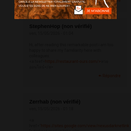
Répondre
StephenHop (non vérifié)
ven, 15/05/2026 - 01:04
Hi, after reading this remarkable post i am too
happy to share my familiarity here with
colleagues.
<a href=
https://restaurant-ours.com/>
หวย
ออนไลน์</a>
Répondre
Zerrhab (non vérifié)
ven, 15/05/2026 - 01:18
<a
href="
https://sites.google.com/view/nexusdarknetlink