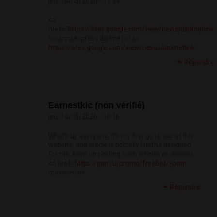
jeu, 14/05/2026 - 17:34
<a
href="
https://sites.google.com/view/nexusdarknetlink
">cannaexpress darknet </a>
https://sites.google.com/view/nexusdarknetlink
Répondre
Earnestkic (non vérifié)
jeu, 14/05/2026 - 18:16
What's up everyone, it's my first go to see at this
website, and article is actually fruitful designed
for me, keep up posting such articles or reviews.
<a href=
https://pari.ru/promo/freebet/>porn
movies</a>
Répondre