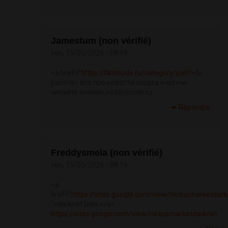
Jamestum (non vérifié)
ven, 15/05/2026 - 08:09
<a href="
https://bkcloude.ru/category/pari">
бк
pari</a> все про новости спорта и матчи
читайте онлайн на bkcloude.ru
Répondre
Freddysmela (non vérifié)
ven, 15/05/2026 - 08:16
<a
href="
https://sites.google.com/view/nexusmarketdark
">darknet links </a>
https://sites.google.com/view/nexusmarketdarknet