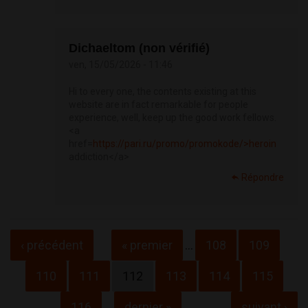
Dichaeltom (non vérifié)
ven, 15/05/2026 - 11:46
Hi to every one, the contents existing at this
website are in fact remarkable for people
experience, well, keep up the good work fellows.
<a
href=
https://pari.ru/promo/promokode/>heroin
addiction</a>
Répondre
Pages
‹ précédent
« premier
…
108
109
110
111
112
113
114
115
116
…
dernier »
suivant ›