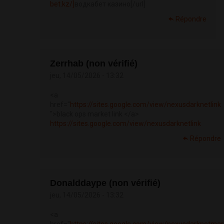
bet.kz/]
водкабет казино[/url]
Répondre
Zerrhab (non vérifié)
jeu, 14/05/2026 - 13:32
<a
href="
https://sites.google.com/view/nexusdarknetlink
">black ops market link </a>
https://sites.google.com/view/nexusdarknetlink
Répondre
Donalddaype (non vérifié)
jeu, 14/05/2026 - 13:32
<a