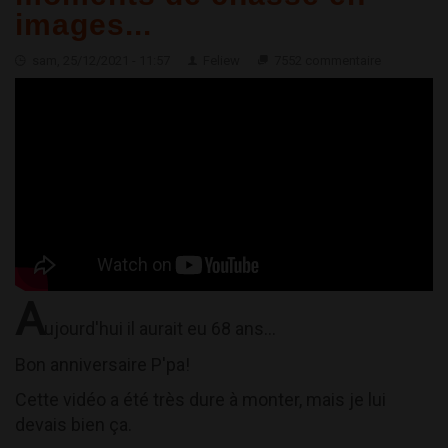
images...
sam, 25/12/2021 - 11:57
Feliew
7552 commentaire
A
ujourd'hui il aurait eu 68 ans...
Bon anniversaire P'pa!
Cette vidéo a été très dure à monter, mais je lui
devais bien ça.