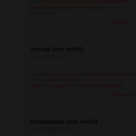
href=
https://www.masslive.com/sweepstakes/how-
sweepstakes-casinos-work/>cialis
pills sexual xxx
porn pills</a>
Répondre
Zerrhab (non vérifié)
jeu, 14/05/2026 - 11:31
<a
href="
https://sites.google.com/view/nexusdarknetlink
">nexus darkweb link </a>
https://sites.google.com/view/nexusdarknetlink
Répondre
Donalddaype (non vérifié)
jeu, 14/05/2026 - 11:31