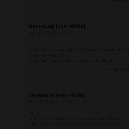
Répon
DennyLug (non vérifié)
ven, 15/05/2026 - 08:16
<a
href="
https://sites.google.com/view/nexusmarketplac
">darknet sites </a>
https://sites.google.com/view/nexusmarketplace
Répondr
Jamestum (non vérifié)
ven, 15/05/2026 - 08:39
<a
href="
https://bkcloude.ru/category/bonusy">
Бонусы
и фрибеты</a> все про новости спорта и матчи