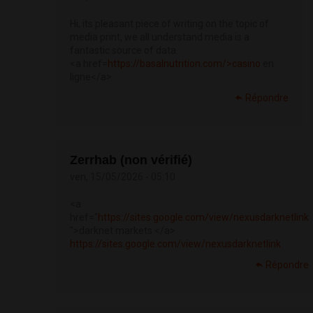
Hi, its pleasant piece of writing on the topic of
media print, we all understand media is a
fantastic source of data.
<a href=
https://basalnutrition.com/>casino
en
ligne</a>
Répondre
Zerrhab (non vérifié)
ven, 15/05/2026 - 05:10
<a
href="
https://sites.google.com/view/nexusdarknetlink
">darknet markets </a>
https://sites.google.com/view/nexusdarknetlink
Répondre