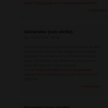
https://sites.google.com/view/nexusdarknetlink
Répondre
Gichardlex (non vérifié)
jeu, 14/05/2026 - 09:38
Heya just wanted to give you a brief heads up and
let you know a few of the images aren't loading
properly. I'm not sure why but I think its a linking
issue. I've tried it in two different web browsers
and both show the same outcome.
<a href=
https://deadspin.com/sweepstakes-
casinos/new/>
在线购买他达拉非片用于肛交XXX
色情</a>
Répondre
Shanefop (non vérifié)