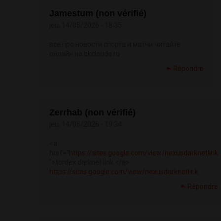
Jamestum (non vérifié)
jeu, 14/05/2026 - 18:35
все про новости спорта и матчи читайте
онлайн на bkcloude.ru
Répondre
Zerrhab (non vérifié)
jeu, 14/05/2026 - 19:34
<a
href="
https://sites.google.com/view/nexusdarknetlink
">tordex darknet link </a>
https://sites.google.com/view/nexusdarknetlink
Répondre