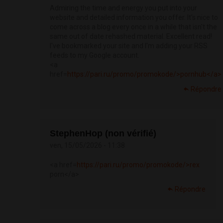
Admiring the time and energy you put into your
website and detailed information you offer. It's nice to
come across a blog every once in a while that isn't the
same out of date rehashed material. Excellent read!
I've bookmarked your site and I'm adding your RSS
feeds to my Google account.
<a
href=
https://pari.ru/promo/promokode/>pornhub</a>
Répondre
StephenHop (non vérifié)
ven, 15/05/2026 - 11:38
<a href=
https://pari.ru/promo/promokode/>rex
porn</a>
Répondre