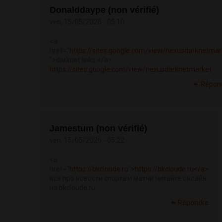
Donalddaype (non vérifié)
ven, 15/05/2026 - 05:10
<a
href="
https://sites.google.com/view/nexusdarknetmar
">darknet links </a>
https://sites.google.com/view/nexusdarknetmarket
Répon
Jamestum (non vérifié)
ven, 15/05/2026 - 05:22
<a
href="
https://bkcloude.ru">https://bkcloude.ru</a>
все про новости спорта и матчи читайте онлайн
на bkcloude.ru
Répondre