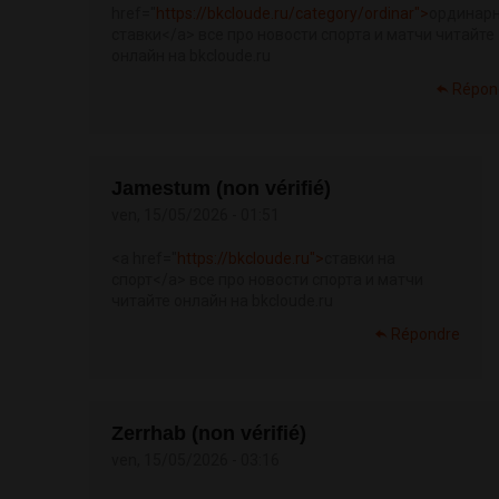
href="
https://bkcloude.ru/category/ordinar">
ординар
ставки</a> все про новости спорта и матчи читайте
онлайн на bkcloude.ru
Répon
Jamestum (non vérifié)
ven, 15/05/2026 - 01:51
<a href="
https://bkcloude.ru">
ставки на
спорт</a> все про новости спорта и матчи
читайте онлайн на bkcloude.ru
Répondre
Zerrhab (non vérifié)
ven, 15/05/2026 - 03:16