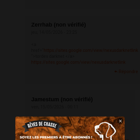
Zerrhab (non vérifié)
jeu, 14/05/2026 - 23:25
<a
href="
https://sites.google.com/view/nexusdarknetlink
">tordex darknet </a>
https://sites.google.com/view/nexusdarknetlink
Répondre
Jamestum (non vérifié)
ven, 15/05/2026 - 00:11
<a href="
https://bkcloude.ru/category/liga-
×
stavok">
БК Лига Ставок</a> все про новости
спорта и матчи читайте онлайн на bkcloude.ru