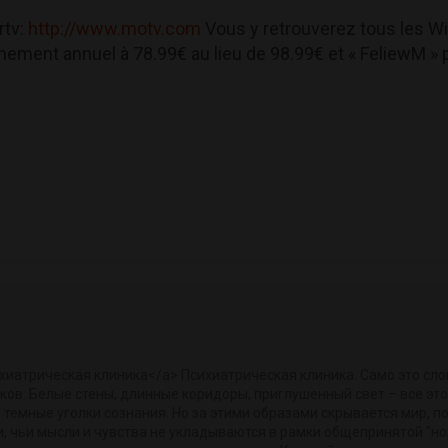
rtv:
http://www.motv.com
Vous y retrouverez tous les Wil
nement annuel à 78.99€ au lieu de 98.99€ et « FeliewM »
хиатрическая клиника</a> Психиатрическая клиника. Само это сл
ков. Белые стены, длинные коридоры, приглушенный свет – все эт
 темные уголки сознания. Но за этими образами скрывается мир, 
и, чьи мысли и чувства не укладываются в рамки общепринятой "н