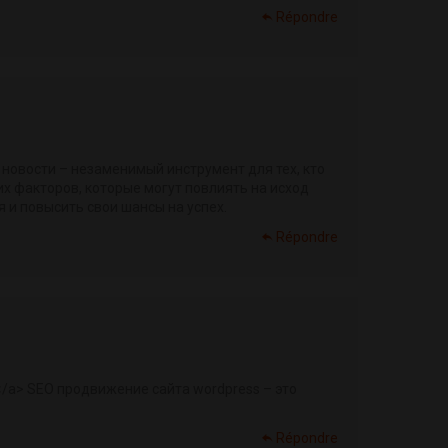
Répondre
овости – незаменимый инструмент для тех, кто
гих факторов, которые могут повлиять на исход
и повысить свои шансы на успех.
Répondre
/a> SEO продвижение сайта wordpress – это
Répondre