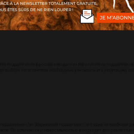
.tr]kraken
darknet market[/url]
тво подшипников в россии заводы</a> Изготовитель подшипников
и выборе изготовителя необходимо учитывать его репутацию, опы
ь подшипники</a> Шариковый подшипник – это один из наиболее р
ков. Он отличается универсальностью и подходит для различных