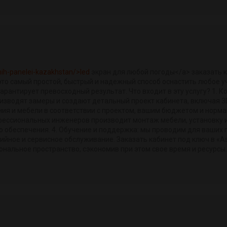
vnih-panelei-kazakhstan/>led
экран для любой погоды</a> заказать к
— это самый простой, быстрый и надежный способ оснастить любое
 гарантирует превосходный результат. Что входит в эту услугу? 1.
изводят замеры и создают детальный проект кабинета, включая 3D
я и мебели в соответствии с проектом, вашим бюджетом и нормам
фессиональных инженеров производит монтаж мебели, установку и
 обеспечения. 4. Обучение и поддержка: мы проводим для ваших 
йное и сервисное обслуживание. Заказать кабинет под ключ в «As
ональное пространство, сэкономив при этом свое время и ресурсы.