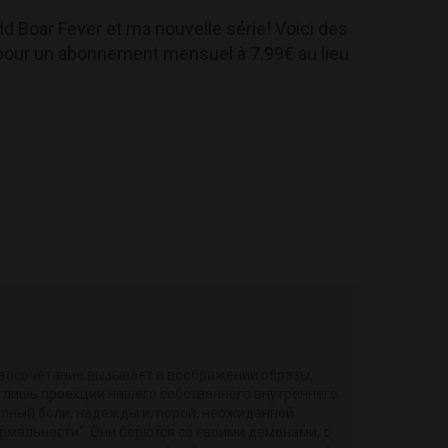
d Boar Fever et ma nouvelle série! Voici des
 pour un abonnement mensuel à 7.99€ au lieu
овосочетание вызывает в воображении образы,
о лишь проекции нашего собственного внутреннего
полный боли, надежды и, порой, неожиданной
ормальности". Они борются со своими демонами, с