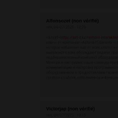
Alfonsozet (non vérifié)
ven, 04/07/2025 - 12:20
<a href=
https://ast-it.kz/remont-interakti
ключ» от компании «Astana IT Garant» 
которое избавляет вас от всех хлопот и
выезжают к вам, обсуждают задачи, про
подбираем полный комплект оборудовани
Монтаж и настройка: наша команда про
коммуникаций и настройку программного
оборудованием и предоставляем гаранти
готовое к работе, современное и функци
Victorjap (non vérifié)
ven, 04/07/2025 - 13:15