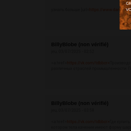
узнать больше [url=
https://www.darica.bel
BillyBlobe (non vérifié)
jeu, 03/07/2025 - 02:52
<a href=
https://vk.com/tdbbcr>
Производс
различных отраслей промышленности. Пр
BillyBlobe (non vérifié)
jeu, 03/07/2025 - 03:58
<a href=
https://vk.com/tdbbcr>
Где купит
котором тела качения имеют форму шари