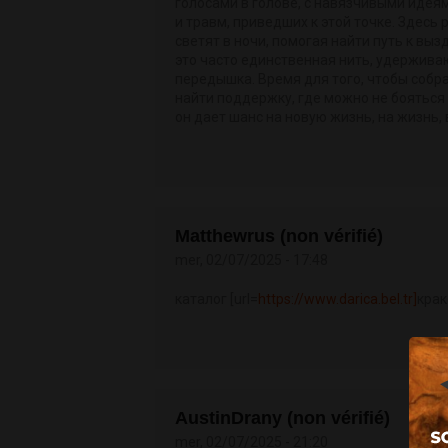
голосами в голове, с навязчивыми идея
и травм, приведших к этой точке. Здесь 
светят в ночи, помогая найти путь к вы
это часто единственная нить, удерживаю
передышка. Время для того, чтобы собра
найти поддержку, где можно не бояться 
он дает шанс на новую жизнь, на жизнь,
Matthewrus (non vérifié)
mer, 02/07/2025 - 17:48
каталог [url=
https://www.darica.bel.tr]
крак
AustinDrany (non vérifié)
mer, 02/07/2025 - 21:20