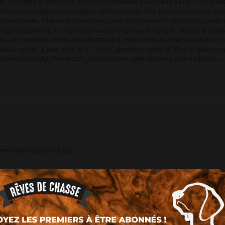
ми, которые отравляют их существование. Каждый из них – это ун
работают люди, посвятившие себя помощи тем, кто оказался на краю
здоровлению. Они не волшебники, и не всегда могут исцелить, но и
щая пациента от окончательного падения в бездну. Жизнь в психи
ться с силами, чтобы разобраться в себе, чтобы научиться жить с
быть собой, даже если этот "себя" далек от идеала. И хотя выход 
 в которой найдется место для радости, для любви и для надежды.
ен онион зеркало[/url]