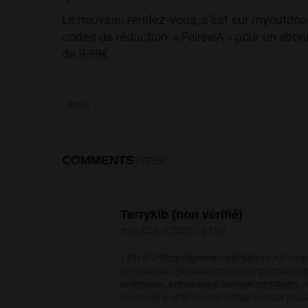
Le nouveau rendez-vous, c'est sur myoutdoo
codes de réduction: « FeliewA » pour un abon
de 9.99€.
papa
COMMENTS
(7559)
Terrykib (non vérifié)
mer, 02/07/2025 - 07:09
<a href=
https://germes-psihiatriya.ru/>
пси
окутанные туманом страха и предрассуд
смятения, отражение боязни заглянуть в
красоты. В этих стенах встречаются люд