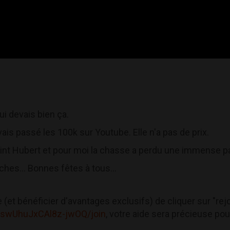
ui devais bien ça.
is passé les 100k sur Youtube. Elle n'a pas de prix.
Saint Hubert et pour moi la chasse a perdu une immense pa
ches... Bonnes fêtes à tous...
(et bénéficier d'avantages exclusifs) de cliquer sur "rejoi
tswUhuJxCAl8z-jwOQ/join
, votre aide sera précieuse pou