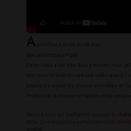
A
ujourd'hui il aurait eu 68 ans...
Bon anniversaire P'pa!
Cette vidéo a été très dure à monter, mais je l
Mon père m'avait envoyé une vidéo quand j'ava
Depuis il a rejoint les chasse éternelles de 
Profitez de la chasse en famille et de vos pro
Merci à ceux qui souhaitent soutenir la chaîne 
https://www.youtube.com/channel/UCWkN-
qualité!