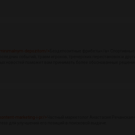
s-minimalnym-depozitom/>
Бездепозитные фрибеты</a> Спортивные н
 последних событий, травм игроков, тренерских перестановок и дру
ых новостей поможет вам принимать более обоснованные решения 
kontent-marketing-i-pr/>
Частный маркетолог Анастасия Речанская<
ess для улучшения его позиций в поисковой выдаче.