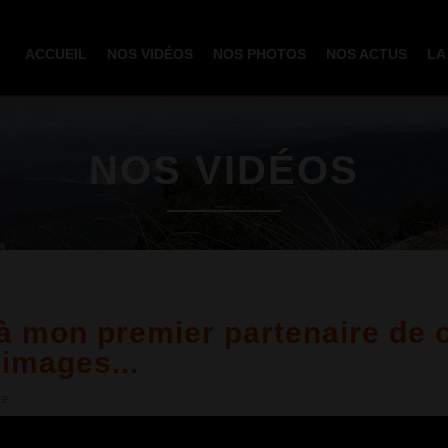
Aller au
contenu
ACCUEIL
NOS VIDÉOS
NOS PHOTOS
NOS ACTUS
LA
principal
NOS VIDÉOS
 mon premier partenaire de c
images...
re