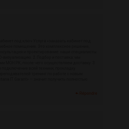
абинет под ключ Услуга «заказать кабинет под
 учебное помещение. Это комплексное решение,
 Консультация и проектирование: наши специалисты
-визуализацию. 2. Подбор и поставка: мы
и МОН РК, после чего осуществляем доставку. 3.
 подключение всей техники, прокладку
преподавателей тренинг по работе с новым
tana IT Garant» — значит получить полностью
Répondre