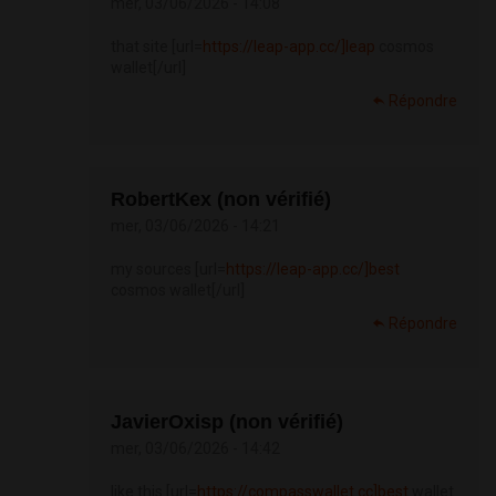
mer, 03/06/2026 - 14:08
that site [url=
https://leap-app.cc/]leap
cosmos
wallet[/url]
Répondre
RobertKex (non vérifié)
mer, 03/06/2026 - 14:21
my sources [url=
https://leap-app.cc/]best
cosmos wallet[/url]
Répondre
JavierOxisp (non vérifié)
mer, 03/06/2026 - 14:42
like this [url=
https://compasswallet.cc]best
wallet