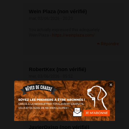
Wein Plaza (non vérifié)
mar, 02/06/2026 - 20:23
You actually expressed this adequately.
Wein Plaza -
https://weinplaza.com/
Répondre
RobertKex (non vérifié)
mer, 03/06/2026 - 05:52
×
More Info [url=
https://leap-app.cc]leap
wallet
github[/url]
Répondre
JavierOxisp (non vérifié)