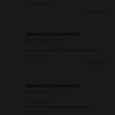
extension[/url]
Répondre
JavierOxisp (non vérifié)
mer, 03/06/2026 - 08:19
click this [url=
https://compasswallet.cc/]wallet
compass[/url]
Répondre
JavierOxisp (non vérifié)
mer, 03/06/2026 - 11:13
try this website
[url=
https://compasswallet.cc]compass
wallet[/url]