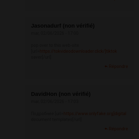
Jasonadurf (non vérifié)
mar, 02/06/2026 - 17:00
pop over to this web-site
[url=
https://tokvideodownloader.click/]tiktok
saver[/url]
Répondre
DavidHon (non vérifié)
mar, 02/06/2026 - 17:03
Подробнее [url=
https://www.onlyfake.org]digital
document templates[/url]
Répondre