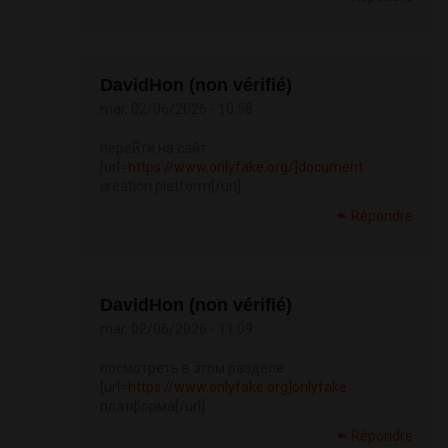
DavidHon (non vérifié)
mar, 02/06/2026 - 10:58
перейти на сайт
[url=
https://www.onlyfake.org/]document
creation platform[/url]
Répondre
DavidHon (non vérifié)
mar, 02/06/2026 - 11:09
посмотреть в этом разделе
[url=
https://www.onlyfake.org]onlyfake
платформа[/url]
Répondre