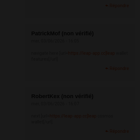
Répondre
PatrickMof (non vérifié)
mer, 03/06/2026 - 16:05
navigate here [url=
https://leap-app.cc]leap
wallet
features[/url]
Répondre
RobertKex (non vérifié)
mer, 03/06/2026 - 16:07
next [url=
https://leap-app.cc]leap
cosmos
wallet[/url]
Répondre