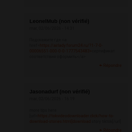
LeonelMub (non vérifié)
mar, 02/06/2026 - 14:31
Подскажите где <a
href=
https://airlady.forum24.ru/?1-7-0-
00006551-000-0-0-1777543483>
сертификат
соответствия оформить</a>
Répondre
Jasonadurf (non vérifié)
mar, 02/06/2026 - 16:19
more tips here
[url=
https://tokvideodownloader.click/how-to-
download-stories.html]download
story tiktok[/url]
Répondre