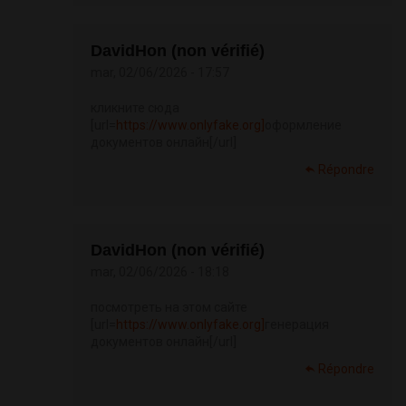
DavidHon (non vérifié)
mar, 02/06/2026 - 17:57
кликните сюда
[url=
https://www.onlyfake.org]
оформление
документов онлайн[/url]
Répondre
DavidHon (non vérifié)
mar, 02/06/2026 - 18:18
посмотреть на этом сайте
[url=
https://www.onlyfake.org]
генерация
документов онлайн[/url]
Répondre