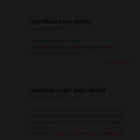
DavidHon (non vérifié)
mar, 02/06/2026 - 12:16
перенаправляется сюда
[url=
https://www.onlyfake.org/]automated
document generator[/url]
Répondre
Netcoins Login (non vérifié)
mar, 02/06/2026 - 12:17
The Canadian crypto market is evolving rapidly,
and platforms like Netcoins continue attracting
users looking for a simpler way to trade digital
currencies.
Visit here:-
https://netcoinslogin.my.canva.site/