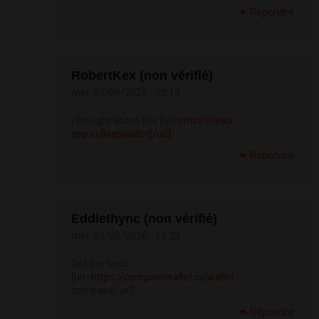
Répondre
RobertKex (non vérifié)
mer, 03/06/2026 - 12:19
i thought about this [url=
https://leap-
app.cc]leapwallet[/url]
Répondre
Eddiethync (non vérifié)
mer, 03/06/2026 - 12:28
Get the facts
[url=
https://compasswallet.cc]wallet
compass[/url]
Répondre