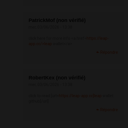
PatrickMof (non vérifié)
mer, 03/06/2026 - 13:38
click here for more info <a href=
https://leap-
app.cc/>leap
wallet</a>
Répondre
RobertKex (non vérifié)
mer, 03/06/2026 - 13:38
click to read [url=
https://leap-app.cc]leap
wallet
github[/url]
Répondre