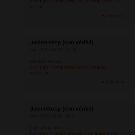
[url=
https://compasswallet.cc/]compass
wallet
sei[/url]
Répondre
JavierOxisp (non vérifié)
mer, 03/06/2026 - 07:26
Read Full Report
[url=
https://compasswallet.cc/]compass
wallet[/url]
Répondre
JavierOxisp (non vérifié)
mer, 03/06/2026 - 08:01
hop over to here
[url=
https://compasswallet.cc]compass
wallet