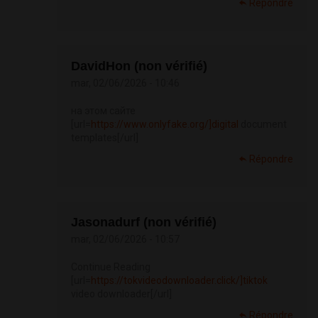
Répondre
DavidHon (non vérifié)
mar, 02/06/2026 - 10:46
на этом сайте
[url=
https://www.onlyfake.org/]digital
document
templates[/url]
Répondre
Jasonadurf (non vérifié)
mar, 02/06/2026 - 10:57
Continue Reading
[url=
https://tokvideodownloader.click/]tiktok
video downloader[/url]
Répondre