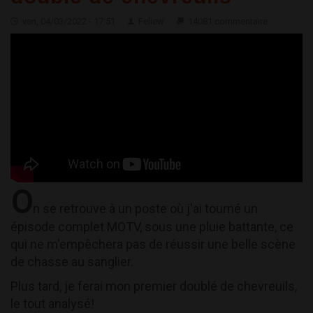
ven, 04/03/2022 - 17:51
Feliew
14081 commentaire
O
n se retrouve à un poste où j'ai tourné un
épisode complet MOTV, sous une pluie battante, ce
qui ne m'empêchera pas de réussir une belle scène
de chasse au sanglier.
Plus tard, je ferai mon premier doublé de chevreuils,
le tout analysé!