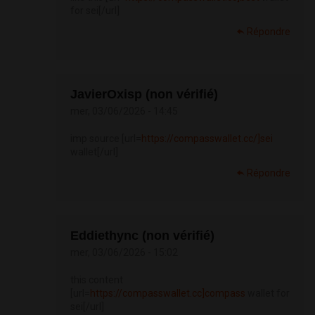
for sei[/url]
Répondre
JavierOxisp (non vérifié)
mer, 03/06/2026 - 14:45
imp source [url=
https://compasswallet.cc/]sei
wallet[/url]
Répondre
Eddiethync (non vérifié)
mer, 03/06/2026 - 15:02
this content
[url=
https://compasswallet.cc]compass
wallet for
sei[/url]