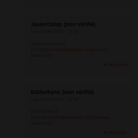
JavierOxisp (non vérifié)
mer, 03/06/2026 - 12:34
official statement
[url=
https://compasswallet.cc]sei
crypto
wallet[/url]
Répondre
Eddiethync (non vérifié)
mer, 03/06/2026 - 12:49
Find Out More
[url=
https://compasswallet.cc/]compass
wallet[/url]
Répondre