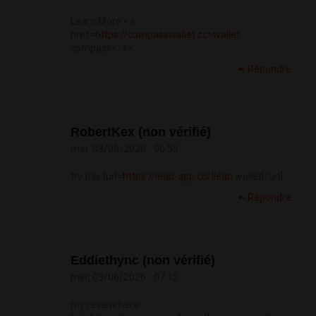
Learn More <a
href=
https://compasswallet.cc>wallet
compass</a>
Répondre
RobertKex (non vérifié)
mer, 03/06/2026 - 06:55
try this [url=
https://leap-app.cc/]leap
wallet[/url]
Répondre
Eddiethync (non vérifié)
mer, 03/06/2026 - 07:12
my review here