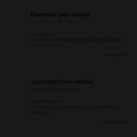
DavidHon (non vérifié)
mar, 02/06/2026 - 18:44
содержание
[url=
https://www.onlyfake.org]
цифровые копии
документов[/url]
Répondre
Jasonadurf (non vérifié)
mar, 02/06/2026 - 19:48
Read Full Article
[url=
https://tokvideodownloader.click/]tiktok
to
mp4[/url]
Répondre