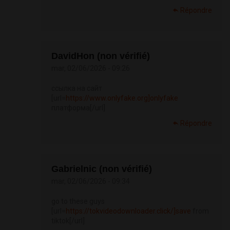
Répondre
DavidHon (non vérifié)
mar, 02/06/2026 - 09:26
ссылка на сайт
[url=
https://www.onlyfake.org]onlyfake
платформа[/url]
Répondre
Gabrielnic (non vérifié)
mar, 02/06/2026 - 09:34
go to these guys
[url=
https://tokvideodownloader.click/]save
from
tiktok[/url]