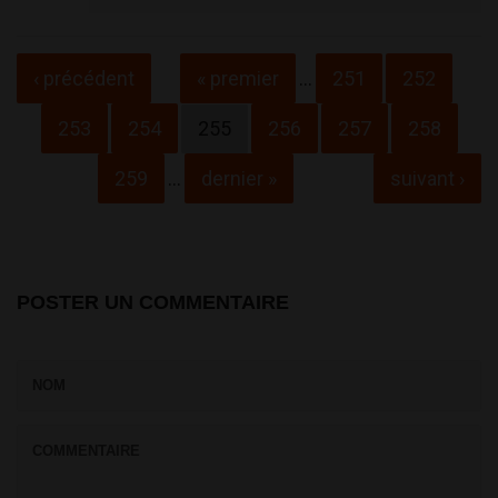
Pages
‹ précédent
« premier
…
251
252
253
254
255
256
257
258
259
…
dernier »
suivant ›
POSTER UN COMMENTAIRE