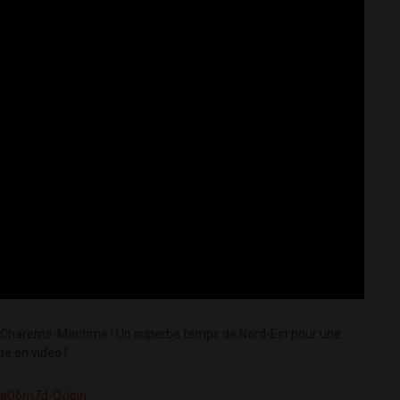
n Charente-Maritime ! Un superbe temps de Nord-Est pour une
te en vidéo !
 :
PaD6m7d-Q/join