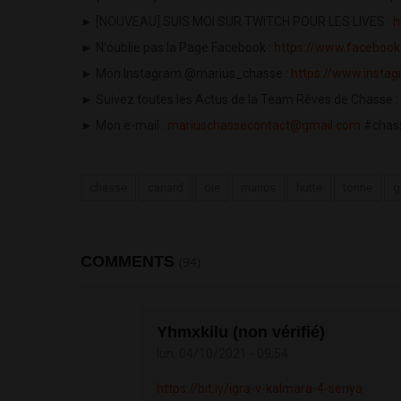
► [NOUVEAU] SUIS MOI SUR TWITCH POUR LES LIVES :
h
► N'oublie pas la Page Facebook :
https://www.faceboo
► Mon Instagram @marius_chasse :
https://www.insta
► Suivez toutes les Actus de la Team Rêves de Chasse :
► Mon e-mail :
mariuschassecontact@gmail.com
#chass
chasse
canard
oie
marius
hutte
tonne
g
COMMENTS
(94)
Yhmxkilu (non vérifié)
lun, 04/10/2021 - 09:54
https://bit.ly/igra-v-kalmara-4-seriya