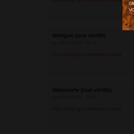
Ntihijxm (non vérifié)
lun, 04/10/2021 - 18:54
https://bit.ly/igra-v-kalmara-4-seriya
Wpsvxorw (non vérifié)
lun, 04/10/2021 - 19:24
https://bit.ly/igra-v-kalmara-4-seriya