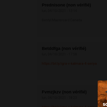
Prednisone (non vérifié)
lun, 04/10/2021 - 13:14
Bentyl Mastercard Canada
Betddfga (non vérifié)
lun, 04/10/2021 - 17:58
https://bit.ly/igra-v-kalmara-4-seriya
Fvmzjkzv (non vérifié)
lun, 04/10/2021 - 18:23
https://bit.ly/igra-v-kalmara-4-seriya