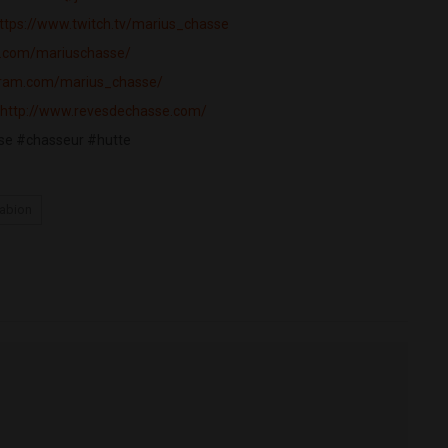
ttps://www.twitch.tv/marius_chasse
k.com/mariuschasse/
gram.com/marius_chasse/
http://www.revesdechasse.com/
e #chasseur #hutte
abion