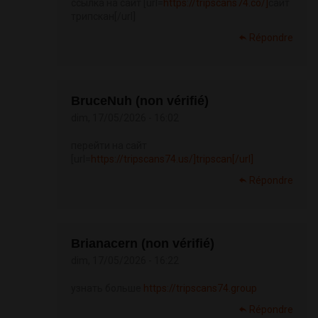
ссылка на сайт [url=
https://tripscans74.co/]
сайт
трипскан[/url]
Répondre
BruceNuh (non vérifié)
dim, 17/05/2026 - 16:02
перейти на сайт
[url=
https://tripscans74.us/]tripscan[/url]
Répondre
Brianacern (non vérifié)
dim, 17/05/2026 - 16:22
узнать больше
https://tripscans74.group
Répondre