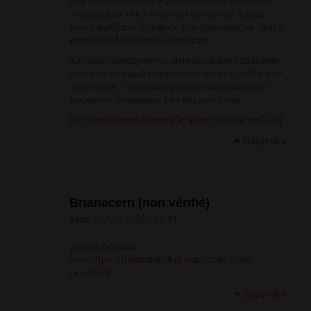
Магазин подарков и украшений предлагает
товары для тех, кто ценит качество. Здесь
легко выбрать подарок для девушки, не тратя
время на бесконечные поиски.
Каталог пополняется интересными товарами,
поэтому каждый покупатель может найти что-
то свежее. Подарки и украшения помогают
выразить внимание без лишних слов.
[url=
https://motifri.com/]kraken
ссылка тор[/url]
Répondre
Brianacern (non vérifié)
sam, 16/05/2026 - 15:41
узнать больше
[url=
https://tripscans74.group/]
сайт трип
скан[/url]
Répondre