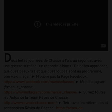
D
eux belles journées de Chasse à l'arc au ragondin, avec 
une grosse surprise : un ragondin albinos ! De belles approches, 
quelques beaux tirs et quelques loupés sont au programme, 
bon visionnage ! ► N'oublie pas la Page Facebook : 
https://www.facebook.com/mariuschasse/
 ► Mon Instagram 
@marius_chasse : 
https://www.instagram.com/marius_chasse/
 ► Suivez toutes 
les Actus de la Team Rêves de Chasse : 
http://www.revesdechasse.com/
 ► Retrouvez les vêtements et 
accessoires Rêves de Chasse : 
https://reves-de-