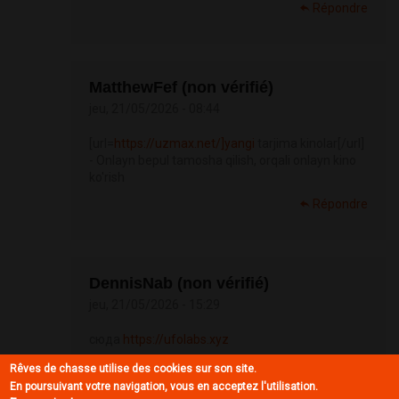
Répondre
MatthewFef (non vérifié)
jeu, 21/05/2026 - 08:44
[url=
https://uzmax.net/]yangi
tarjima kinolar[/url]
- Onlayn bepul tamosha qilish, orqali onlayn kino
ko'rish
Répondre
DennisNab (non vérifié)
jeu, 21/05/2026 - 15:29
сюда
https://ufolabs.xyz
Répondre
Rêves de chasse utilise des cookies sur son site.
En poursuivant votre navigation, vous en acceptez l'utilisation.