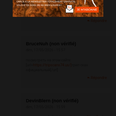
взгляните на сайте здесь
[url=
https://tripscans74.us]
трип скан
официальный сайт[/url]
Répondre
BruceNuh (non vérifié)
dim, 17/05/2026 - 15:57
посмотреть на этом сайте
[url=
https://tripscans74.us/]
трип скан
официальный[/url]
Répondre
DevinBlern (non vérifié)
dim, 17/05/2026 - 15:59