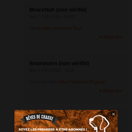
BruceNuh (non vérifié)
dim, 17/05/2026 - 04:49
такой
https://tripscans74.us
Répondre
Brianacern (non vérifié)
dim, 17/05/2026 - 12:52
посетить сайт
https://tripscans74.group
Répondre
×
BruceNuh (non vérifié)
dim, 17/05/2026 - 13:05