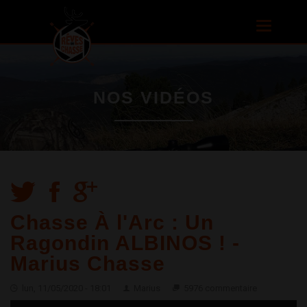
Aller au
contenu
Toggle
principal
navigatio
NOS VIDÉOS
Chasse À l'Arc : Un
Ragondin ALBINOS ! -
Marius Chasse
lun, 11/05/2020 - 18:01
Marius
5976 commentaire