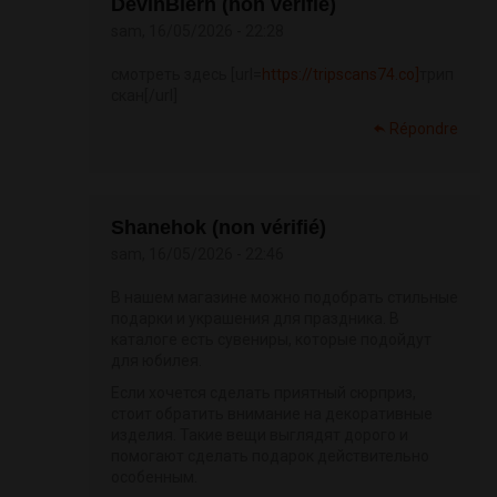
DevinBlern (non vérifié)
sam, 16/05/2026 - 22:28
смотреть здесь [url=
https://tripscans74.co]
трип
скан[/url]
Répondre
Shanehok (non vérifié)
sam, 16/05/2026 - 22:46
В нашем магазине можно подобрать стильные
подарки и украшения для праздника. В
каталоге есть сувениры, которые подойдут
для юбилея.
Если хочется сделать приятный сюрприз,
стоит обратить внимание на декоративные
изделия. Такие вещи выглядят дорого и
помогают сделать подарок действительно
особенным.