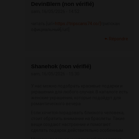
DevinBlern (non vérifié)
sam, 16/05/2026 - 14:52
читать [url=
https://tripscans74.co/]
трипскан
официальный[/url]
Répondre
Shanehok (non vérifié)
sam, 16/05/2026 - 15:30
У нас можно подобрать красивые подарки и
украшения для любого случая. В каталоге есть
женские украшения, которые подойдут для
романтического вечера.
Если хочется порадовать близкого человека,
стоит обратить внимание на браслеты. Такие
вещи создают настроение и помогают
сделать подарок действительно особенным.