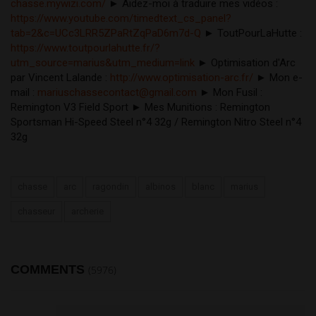
chasse.mywizi.com/
 ► Aidez-moi à traduire mes vidéos : 
https://www.youtube.com/timedtext_cs_panel?
tab=2&c=UCc3LRR5ZPaRtZqPaD6m7d-Q
 ► ToutPourLaHutte : 
https://www.toutpourlahutte.fr/?
utm_source=marius&utm_medium=link
 ► Optimisation d'Arc 
par Vincent Lalande : 
http://www.optimisation-arc.fr/
 ► Mon e-
mail : 
mariuschassecontact@gmail.com
 ► Mon Fusil : 
Remington V3 Field Sport ► Mes Munitions : Remington 
Sportsman Hi-Speed Steel n°4 32g / Remington Nitro Steel n°4 
32g
chasse
arc
ragondin
albinos
blanc
marius
chasseur
archerie
COMMENTS
(5976)