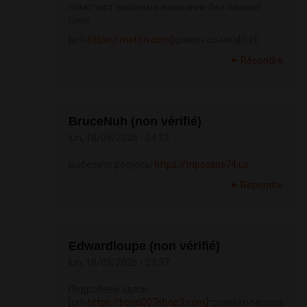
помогают выразить внимание без лишних
слов.
[url=
https://motifri.com]
кракен ссылка[/url]
Répondre
BruceNuh (non vérifié)
lun, 18/05/2026 - 04:13
выберите ресурсы
https://tripscans74.us
Répondre
Edwardloupe (non vérifié)
lun, 18/05/2026 - 23:37
Подробнее здесь
[url=
https://bond007shop3.com]
травматическое