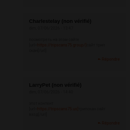
Charlestelay (non vérifié)
dim, 07/06/2026 - 13:47
посмотреть на этом сайте
[url=
https://tripscans75.group/]
сайт трип
скан[/url]
Répondre
LarryPet (non vérifié)
dim, 07/06/2026 - 14:40
этот контент
[url=
https://tripscans75.us]
трипскан сайт
вход[/url]
Répondre