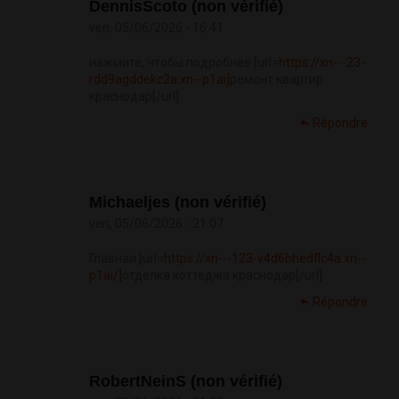
DennisScoto (non vérifié)
ven, 05/06/2026 - 16:41
нажмите, чтобы подробнее [url=
https://xn---23-
rdd9agddekc2a.xn--p1ai]
ремонт квартир
краснодар[/url]
Répondre
Michaeljes (non vérifié)
ven, 05/06/2026 - 21:07
Главная [url=
https://xn---123-v4d6bhedflc4a.xn--
p1ai/]
отделка коттеджа краснодар[/url]
Répondre
RobertNeinS (non vérifié)