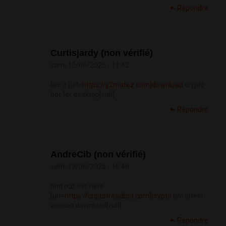
Répondre
Curtisjardy (non vérifié)
sam, 13/06/2026 - 11:42
like it [url=
https://y2matez.com]download
crypto
bot for desktop[/url]
Répondre
AndreCib (non vérifié)
sam, 13/06/2026 - 16:46
find out this here
[url=
https://criptotreadbot.com]crypto
bot latest
version download[/url]
Répondre