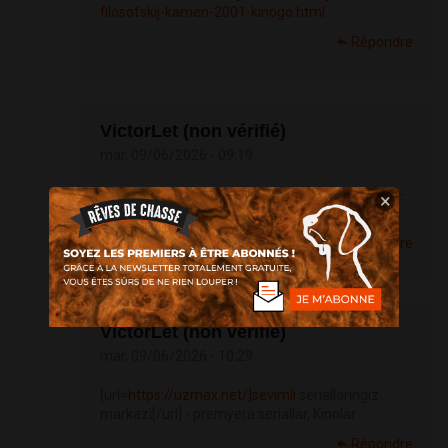
filosofskij-kamen-2001-kinogo.html
Répondre
VictorLet (non vérifié)
mar, 09/06/2026 - 09:19
[url=
https://uzmax.net/]premyera
seriallar[/url] -
×
Kinolar, sevimli seriallaringiz markazi
Répondre
VictorLet (non vérifié)
mar, 09/06/2026 - 10:29
[url=
https://uzmax.net/]sevimli
seriallaringiz
markazi[/url] - premyera seriallar, Kinolar
Répondre