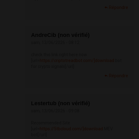
Répondre
AndreCib (non vérifié)
sam, 13/06/2026 - 08:12
check this link right here now
[url=
https://criptotreadbot.com/]download
bot
for crypto signals[/url]
Répondre
Lestertub (non vérifié)
sam, 13/06/2026 - 09:08
Recommended Site
[url=
https://5tbcloud.com/]download
MEV
bot[/url]