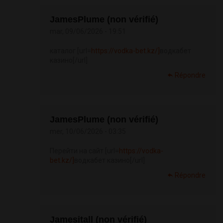
JamesPlume (non vérifié)
mar, 09/06/2026 - 19:51
каталог [url=
https://vodka-bet.kz/]
водкабет
казино[/url]
Répondre
JamesPlume (non vérifié)
mer, 10/06/2026 - 03:35
Перейти на сайт [url=
https://vodka-
bet.kz/]
водкабет казино[/url]
Répondre
Jamesitall (non vérifié)