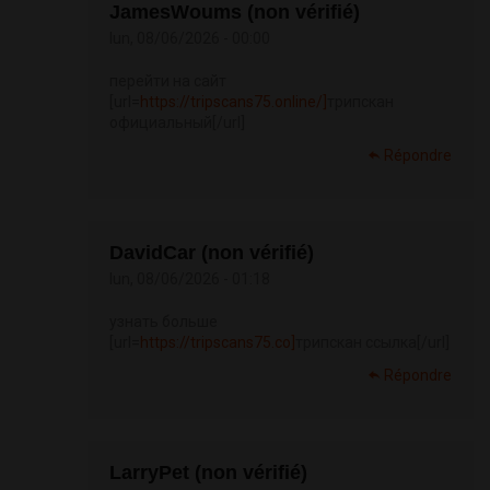
JamesWoums (non vérifié)
lun, 08/06/2026 - 00:00
перейти на сайт
[url=
https://tripscans75.online/]
трипскан
официальный[/url]
Répondre
DavidCar (non vérifié)
lun, 08/06/2026 - 01:18
узнать больше
[url=
https://tripscans75.co]
трипскан ссылка[/url]
Répondre
LarryPet (non vérifié)