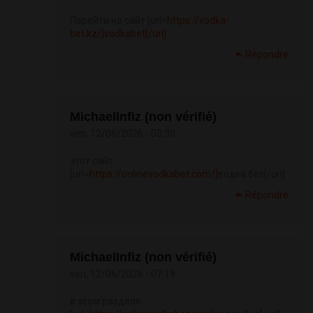
Перейти на сайт [url=
https://vodka-
bet.kz/]vodkabet[/url]
Répondre
MichaelInfiz (non vérifié)
ven, 12/06/2026 - 03:30
этот сайт
[url=
https://onlinevodkabet.com/]
водка бет[/url]
Répondre
MichaelInfiz (non vérifié)
ven, 12/06/2026 - 07:19
в этом разделе