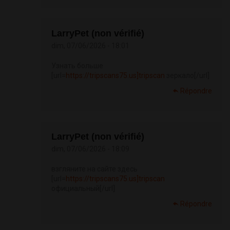
LarryPet (non vérifié)
dim, 07/06/2026 - 18:01
Узнать больше
[url=
https://tripscans75.us]tripscan
зеркало[/url]
Répondre
LarryPet (non vérifié)
dim, 07/06/2026 - 18:09
взгляните на сайте здесь
[url=
https://tripscans75.us]tripscan
официальный[/url]
Répondre