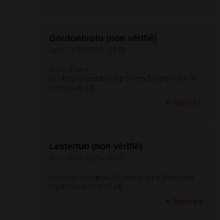
Gordonbroto (non vérifié)
sam, 13/06/2026 - 21:56
find out here
[url=
https://treadbotcripto.com/]crypto
bot APK
download[/url]
Répondre
Lestertub (non vérifié)
dim, 14/06/2026 - 00:07
webpage [url=
https://5tbcloud.com/]download
crypto bot with API[/url]
Répondre