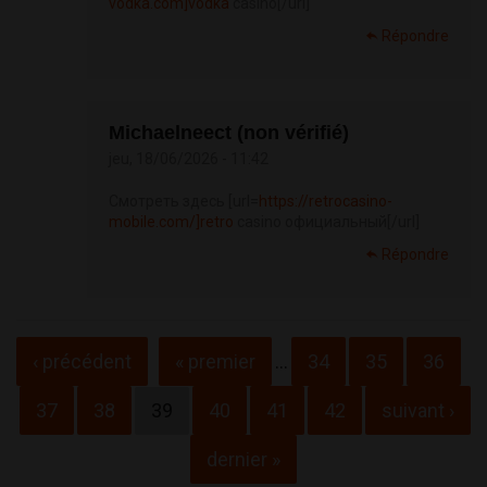
vodka.com]vodka
casino[/url]
Répondre
Michaelneect (non vérifié)
jeu, 18/06/2026 - 11:42
Смотреть здесь [url=
https://retrocasino-
mobile.com/]retro
casino официальный[/url]
Répondre
Pages
‹ précédent
« premier
…
34
35
36
37
38
39
40
41
42
suivant ›
dernier »