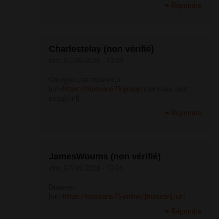
Répondre
Charlestelay (non vérifié)
dim, 07/06/2026 - 13:33
Следующая страница
[url=
https://tripscans75.group]
трипскан сайт
вход[/url]
Répondre
JamesWoums (non vérifié)
dim, 07/06/2026 - 13:36
Главная
[url=
https://tripscans75.online/]tripscan[/url]
Répondre