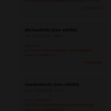
[url=
https://onlinevodkabet.com]
водка бет[/url]
Répondre
MichaelInfiz (non vérifié)
ven, 12/06/2026 - 08:44
найти это
[url=
https://onlinevodkabet.com/]vodkabet
прямо сейчас[/url]
Répondre
Gordonbroto (non vérifié)
sam, 13/06/2026 - 07:42
have a peek here
[url=
https://treadbotcripto.com/]self-hosted
crypto bot download[/url]