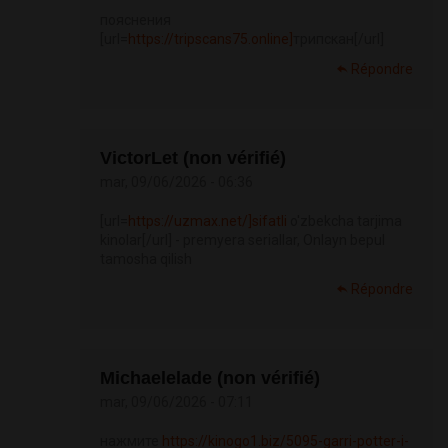
пояснения
[url=
https://tripscans75.online]
трипскан[/url]
Répondre
VictorLet (non vérifié)
mar, 09/06/2026 - 06:36
[url=
https://uzmax.net/]sifatli
o'zbekcha tarjima
kinolar[/url] - premyera seriallar, Onlayn bepul
tamosha qilish
Répondre
Michaelelade (non vérifié)
mar, 09/06/2026 - 07:11
нажмите
https://kinogo1.biz/5095-garri-potter-i-