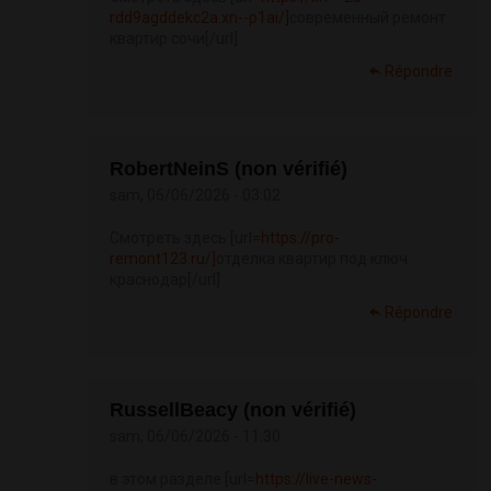
rdd9agddekc2a.xn--p1ai/]
современный ремонт
квартир сочи[/url]
Répondre
RobertNeinS (non vérifié)
sam, 06/06/2026 - 03:02
Смотреть здесь [url=
https://pro-
remont123.ru/]
отделка квартир под ключ
краснодар[/url]
Répondre
RussellBeacy (non vérifié)
sam, 06/06/2026 - 11:30
в этом разделе [url=
https://live-news-