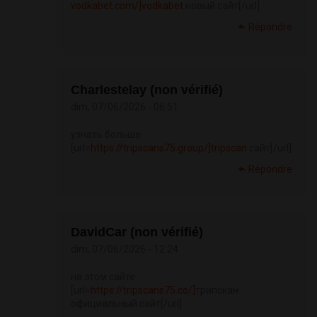
vodkabet.com/]vodkabet
новый сайт[/url]
Répondre
Charlestelay (non vérifié)
dim, 07/06/2026 - 06:51
узнать больше
[url=
https://tripscans75.group/]tripscan
сайт[/url]
Répondre
DavidCar (non vérifié)
dim, 07/06/2026 - 12:24
на этом сайте
[url=
https://tripscans75.co/]
трипскан
официальный сайт[/url]