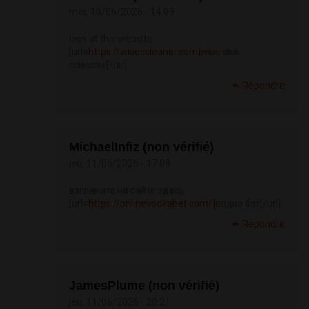
mer, 10/06/2026 - 14:09
look at this website
[url=
https://wiseccleaner.com]wise
disk
ccleaner[/url]
Répondre
MichaelInfiz (non vérifié)
jeu, 11/06/2026 - 17:08
взгляните на сайте здесь
[url=
https://onlinevodkabet.com/]
водка бэт[/url]
Répondre
JamesPlume (non vérifié)
jeu, 11/06/2026 - 20:21