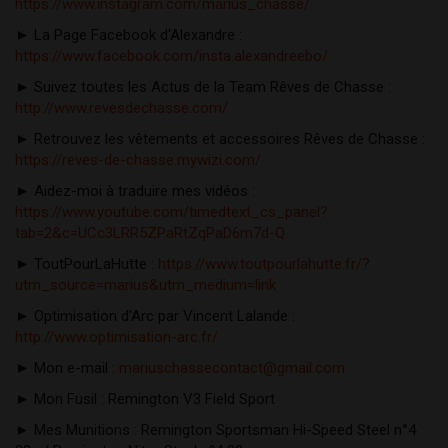
https://www.instagram.com/marius_chasse/
► La Page Facebook d'Alexandre : 
https://www.facebook.com/insta.alexandreebo/
► Suivez toutes les Actus de la Team Rêves de Chasse : 
http://www.revesdechasse.com/
► Retrouvez les vêtements et accessoires Rêves de Chasse : 
https://reves-de-chasse.mywizi.com/
► Aidez-moi à traduire mes vidéos : 
https://www.youtube.com/timedtext_cs_panel?
tab=2&c=UCc3LRR5ZPaRtZqPaD6m7d-Q
► ToutPourLaHutte : 
https://www.toutpourlahutte.fr/?
utm_source=marius&utm_medium=link
► Optimisation d'Arc par Vincent Lalande : 
http://www.optimisation-arc.fr/
► Mon e-mail : 
mariuschassecontact@gmail.com
► Mon Fusil : Remington V3 Field Sport 
► Mes Munitions : Remington Sportsman Hi-Speed Steel n°4 