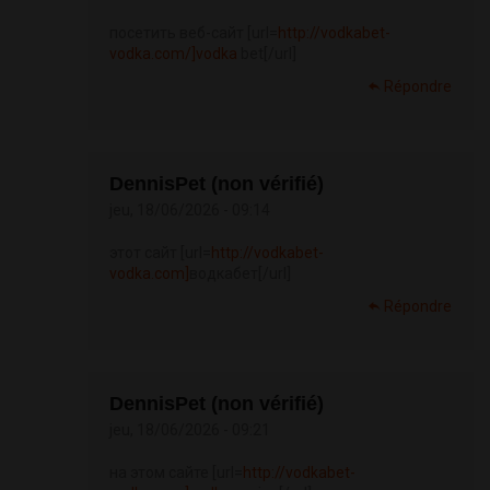
посетить веб-сайт [url=
http://vodkabet-
vodka.com/]vodka
bet[/url]
Répondre
DennisPet (non vérifié)
jeu, 18/06/2026 - 09:14
этот сайт [url=
http://vodkabet-
vodka.com]
водкабет[/url]
Répondre
DennisPet (non vérifié)
jeu, 18/06/2026 - 09:21
на этом сайте [url=
http://vodkabet-