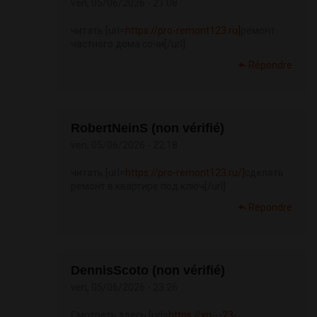
ven, 05/06/2026 - 21:08
читать [url=
https://pro-remont123.ru]
ремонт
частного дома сочи[/url]
Répondre
RobertNeinS (non vérifié)
ven, 05/06/2026 - 22:18
читать [url=
https://pro-remont123.ru/]
сделать
ремонт в квартире под ключ[/url]
Répondre
DennisScoto (non vérifié)
ven, 05/06/2026 - 23:26
Смотреть здесь [url=
https://xn---23-