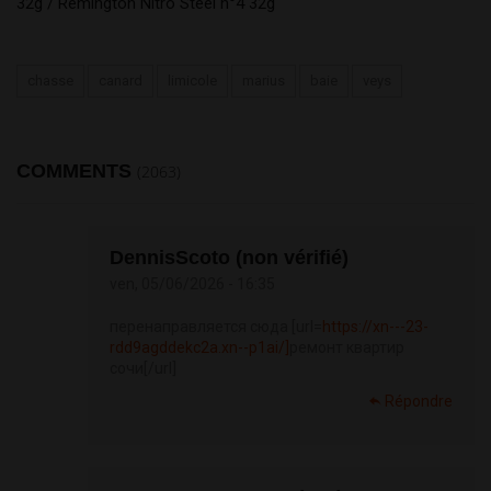
32g / Remington Nitro Steel n°4 32g
chasse
canard
limicole
marius
baie
veys
COMMENTS
(2063)
DennisScoto (non vérifié)
ven, 05/06/2026 - 16:35
перенаправляется сюда [url=
https://xn---23-
rdd9agddekc2a.xn--p1ai/]
ремонт квартир
сочи[/url]
Répondre