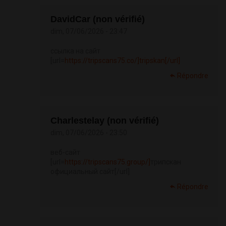
DavidCar (non vérifié)
dim, 07/06/2026 - 23:47
ссылка на сайт
[url=
https://tripscans75.co/]tripskan[/url]
Répondre
Charlestelay (non vérifié)
dim, 07/06/2026 - 23:50
веб-сайт
[url=
https://tripscans75.group/]
трипскан
официальный сайт[/url]
Répondre