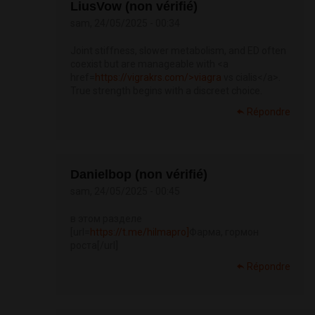
LiusVow (non vérifié)
sam, 24/05/2025 - 00:34
Joint stiffness, slower metabolism, and ED often
coexist but are manageable with <a
href=
https://vigrakrs.com/>viagra
vs cialis</a>.
True strength begins with a discreet choice.
Répondre
Danielbop (non vérifié)
sam, 24/05/2025 - 00:45
в этом разделе
[url=
https://t.me/hilmapro]
Фарма, гормон
роста[/url]
Répondre