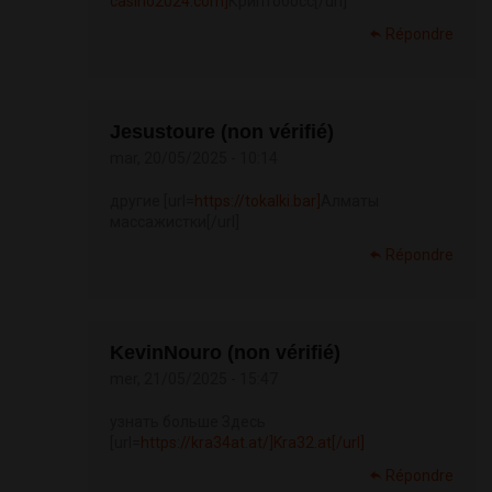
casino2024.com]
Криптобосс[/url]
Répondre
Jesustoure (non vérifié)
mar, 20/05/2025 - 10:14
другие [url=
https://tokalki.bar]
Алматы
массажистки[/url]
Répondre
KevinNouro (non vérifié)
mer, 21/05/2025 - 15:47
узнать больше Здесь
[url=
https://kra34at.at/]Kra32.at[/url]
Répondre