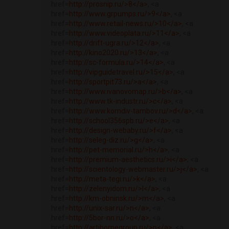
href=
http://prosnip.ru/>8</a>
, <a
href=
http://www.grpumps.ru/>9</a>
, <a
href=
http://www.retail-news.ru/>10</a>
, <a
href=
http://www.videoplata.ru/>11</a>
, <a
href=
http://drift-ugra.ru/>12</a>
, <a
href=
http://kino2020.ru/>13</a>
, <a
href=
http://sc-formula.ru/>14</a>
, <a
href=
http://vipguidetravel.ru/>15</a>
, <a
href=
http://sportpit73.ru/>a</a>
, <a
href=
http://www.ivanovomap.ru/>b</a>
, <a
href=
http://www.tk-industr.ru/>c</a>
, <a
href=
http://www.komdiv-tambov.ru/>d</a>
, <a
href=
http://school356spb.ru/>e</a>
, <a
href=
http://design-webaby.ru/>f</a>
, <a
href=
http://seleg-diz.ru/>g</a>
, <a
href=
http://pet-memorial.ru/>h</a>
, <a
href=
http://premium-aesthetics.ru/>i</a>
, <a
href=
http://scientology-webmaster.ru/>j</a>
, <a
href=
http://meta-tegi.ru/>k</a>
, <a
href=
http://zelenyidom.ru/>l</a>
, <a
href=
http://km-obninsk.ru/>m</a>
, <a
href=
http://unix-sar.ru/>n</a>
, <a
href=
http://5bor-nn.ru/>o</a>
, <a
href=
http://artihomegroup.ru/>p</a>
, <a