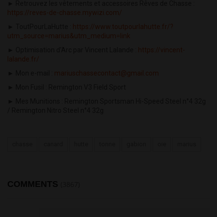
► Retrouvez les vêtements et accessoires Rêves de Chasse :
https://reves-de-chasse.mywizi.com/
► ToutPourLaHutte :
https://www.toutpourlahutte.fr/?
utm_source=marius&utm_medium=link
► Optimisation d'Arc par Vincent Lalande :
https://vincent-
lalande.fr/
► Mon e-mail :
mariuschassecontact@gmail.com
► Mon Fusil : Remington V3 Field Sport
► Mes Munitions : Remington Sportsman Hi-Speed Steel n°4 32g
/ Remington Nitro Steel n°4 32g
chasse
canard
hutte
tonne
gabion
oie
marius
COMMENTS
(3867)