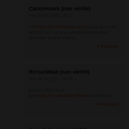
CarlosHoark (non vérifié)
mer, 04/06/2025 - 04:21
[url=
https://fortniterussia.com/]
отряд фортнайт
купить[/url] - купить скин фортнайт, донат
фортнайт купить вбаксы
Répondre
RichardMab (non vérifié)
mer, 04/06/2025 - 04:51
Discover More Here
[url=
https://breadwallet.net]bread
wallet[/url]
Répondre