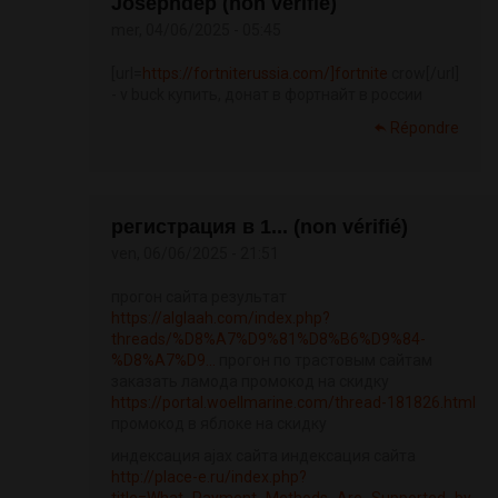
Josephdep (non vérifié)
mer, 04/06/2025 - 05:45
[url=
https://fortniterussia.com/]fortnite
crow[/url]
- v buck купить, донат в фортнайт в россии
Répondre
регистрация в 1... (non vérifié)
ven, 06/06/2025 - 21:51
прогон сайта результат
https://alglaah.com/index.php?
threads/%D8%A7%D9%81%D8%B6%D9%84-
%D8%A7%D9...
прогон по трастовым сайтам
заказать ламода промокод на скидку
https://portal.woellmarine.com/thread-181826.html
промокод в яблоке на скидку
индексация ajax сайта индексация сайта
http://place-e.ru/index.php?