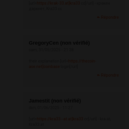
[url=
https://krak-33.at]kra33
сс[/url] - кракен
даркнет, Kra33.cc
Répondre
GregoryCen (non vérifié)
sam, 31/05/2025 - 21:38
their explanation [url=
https://thecoin-
ase.net]coinbase
login[/url]
Répondre
Jamestit (non vérifié)
dim, 01/06/2025 - 11:27
[url=
https://kra33--at.at]kra33
cc[/url] - kra at,
Kra33.at