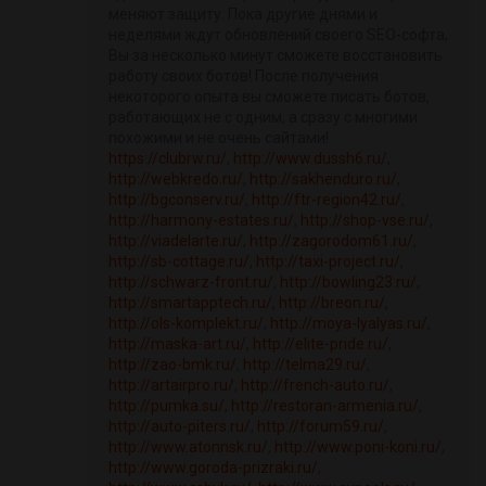
меняют защиту. Пока другие днями и
неделями ждут обновлений своего SEO-софта,
Вы за несколько минут сможете восстановить
работу своих ботов! После получения
некоторого опыта вы сможете писать ботов,
работающих не с одним, а сразу с многими
похожими и не очень сайтами!
https://clubrw.ru/
,
http://www.dussh6.ru/
,
http://webkredo.ru/
,
http://sakhenduro.ru/
,
http://bgconserv.ru/
,
http://ftr-region42.ru/
,
http://harmony-estates.ru/
,
http://shop-vse.ru/
,
http://viadelarte.ru/
,
http://zagorodom61.ru/
,
http://sb-cottage.ru/
,
http://taxi-project.ru/
,
http://schwarz-front.ru/
,
http://bowling23.ru/
,
http://smartapptech.ru/
,
http://breon.ru/
,
http://ols-komplekt.ru/
,
http://moya-lyalyas.ru/
,
http://maska-art.ru/
,
http://elite-pride.ru/
,
http://zao-bmk.ru/
,
http://telma29.ru/
,
http://artairpro.ru/
,
http://french-auto.ru/
,
http://pumka.su/
,
http://restoran-armenia.ru/
,
http://auto-piters.ru/
,
http://forum59.ru/
,
http://www.atonnsk.ru/
,
http://www.poni-koni.ru/
,
http://www.goroda-prizraki.ru/
,