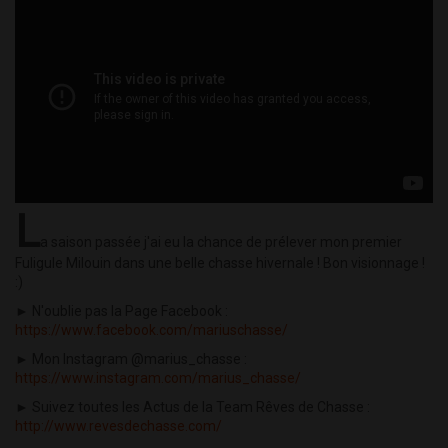
L
a saison passée j'ai eu la chance de prélever mon premier
Fuligule Milouin dans une belle chasse hivernale ! Bon visionnage !
:)
► N'oublie pas la Page Facebook :
https://www.facebook.com/mariuschasse/
► Mon Instagram @marius_chasse :
https://www.instagram.com/marius_chasse/
► Suivez toutes les Actus de la Team Rêves de Chasse :
http://www.revesdechasse.com/