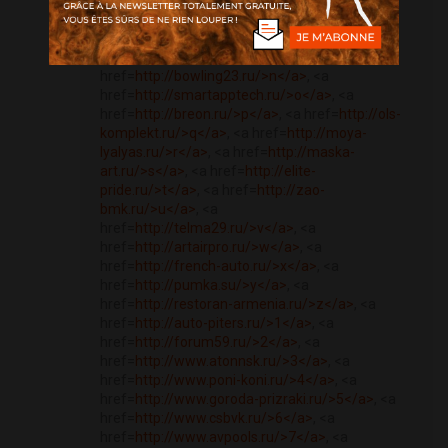
href=
http://zagorodom61.ru/>j</a>
, <a
href=
http://sb-cottage.ru/>k</a>
, <a
href=
http://taxi-project.ru/>l</a>
, <a
href=
http://schwarz-front.ru/>m</a>
, <a
href=
http://bowling23.ru/>n</a>
, <a
href=
http://smartapptech.ru/>o</a>
, <a
href=
http://breon.ru/>p</a>
, <a href=
http://ols-
komplekt.ru/>q</a>
, <a href=
http://moya-
lyalyas.ru/>r</a>
, <a href=
http://maska-
art.ru/>s</a>
, <a href=
http://elite-
pride.ru/>t</a>
, <a href=
http://zao-
bmk.ru/>u</a>
, <a
href=
http://telma29.ru/>v</a>
, <a
href=
http://artairpro.ru/>w</a>
, <a
href=
http://french-auto.ru/>x</a>
, <a
href=
http://pumka.su/>y</a>
, <a
href=
http://restoran-armenia.ru/>z</a>
, <a
href=
http://auto-piters.ru/>1</a>
, <a
href=
http://forum59.ru/>2</a>
, <a
href=
http://www.atonnsk.ru/>3</a>
, <a
href=
http://www.poni-koni.ru/>4</a>
, <a
href=
http://www.goroda-prizraki.ru/>5</a>
, <a
href=
http://www.csbvk.ru/>6</a>
, <a
href=
http://www.avpools.ru/>7</a>
, <a