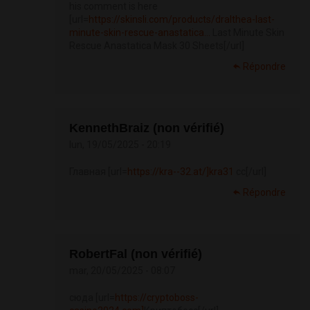
his comment is here
[url=
https://skinsli.com/products/dralthea-last-
minute-skin-rescue-anastatica...
Last Minute Skin
Rescue Anastatica Mask 30 Sheets[/url]
Répondre
KennethBraiz (non vérifié)
lun, 19/05/2025 - 20:19
Главная [url=
https://kra--32.at/]kra31
сс[/url]
Répondre
RobertFal (non vérifié)
mar, 20/05/2025 - 08:07
сюда [url=
https://cryptoboss-