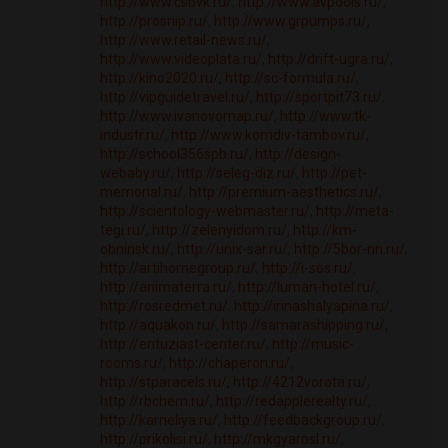
http://www.csbvk.ru/
,
http://www.avpools.ru/
,
http://prosnip.ru/
,
http://www.grpumps.ru/
,
http://www.retail-news.ru/
,
http://www.videoplata.ru/
,
http://drift-ugra.ru/
,
http://kino2020.ru/
,
http://sc-formula.ru/
,
http://vipguidetravel.ru/
,
http://sportpit73.ru/
,
http://www.ivanovomap.ru/
,
http://www.tk-
industr.ru/
,
http://www.komdiv-tambov.ru/
,
http://school356spb.ru/
,
http://design-
webaby.ru/
,
http://seleg-diz.ru/
,
http://pet-
memorial.ru/
,
http://premium-aesthetics.ru/
,
http://scientology-webmaster.ru/
,
http://meta-
tegi.ru/
,
http://zelenyidom.ru/
,
http://km-
obninsk.ru/
,
http://unix-sar.ru/
,
http://5bor-nn.ru/
,
http://artihomegroup.ru/
,
http://i-sos.ru/
,
http://animaterra.ru/
,
http://luman-hotel.ru/
,
http://rosredmet.ru/
,
http://irinashalyapina.ru/
,
http://aquakon.ru/
,
http://samarashipping.ru/
,
http://entuziast-center.ru/
,
http://music-
rooms.ru/
,
http://chaperon.ru/
,
http://stparacels.ru/
,
http://4212vorota.ru/
,
http://rbchem.ru/
,
http://redapplerealty.ru/
,
http://karneliya.ru/
,
http://feedbackgroup.ru/
,
http://prikolisi.ru/
,
http://mkgyarosl.ru/
,