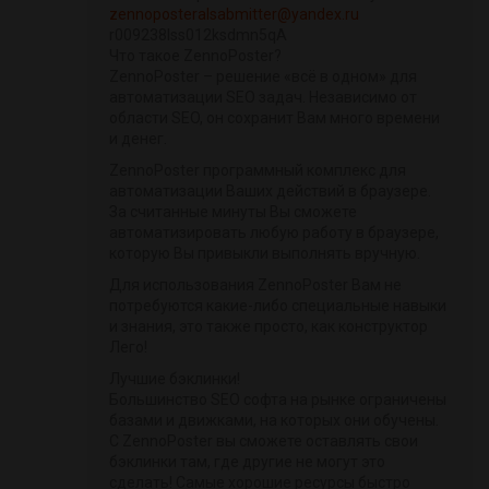
zennoposteralsabmitter@yandex.ru
r009238lss012ksdmn5qA
Что такое ZennoPoster?
ZennoPoster – решение «всё в одном» для
автоматизации SEO задач. Независимо от
области SEO, он сохранит Вам много времени
и денег.
ZennoPoster программный комплекс для
автоматизации Ваших действий в браузере.
За считанные минуты Вы сможете
автоматизировать любую работу в браузере,
которую Вы привыкли выполнять вручную.
Для использования ZennoPoster Вам не
потребуются какие-либо специальные навыки
и знания, это также просто, как конструктор
Лего!
Лучшие бэклинки!
Большинство SEO софта на рынке ограничены
базами и движками, на которых они обучены.
С ZennoPoster вы сможете оставлять свои
бэклинки там, где другие не могут это
сделать! Самые хорошие ресурсы быстро