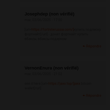
Josephdep (non vérifié)
mar, 03/06/2025 - 17:00
[url=
https://fortniterussia.com/]
купить подписку
фортнайт[/url] - донат фортнайт купить
вбаксы, вбаксы подарком
Répondre
VernonEnura (non vérifié)
mar, 03/06/2025 - 21:02
see it here [url=
https://jaxx.top/]jaxx
bitcoin
wallet[/url]
Répondre