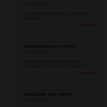
dim, 25/05/2025 - 04:22
Источник [url=
https://kra32--cc.cc/]
кракен
зеркало[/url]
Répondre
Harveydouts (non vérifié)
dim, 25/05/2025 - 04:53
[url=
https://lucky-jet-igrat.com/]lucky
jet
сигналы[/url] - lucky jet играть, lucky jet 1 win
Répondre
JesusSpife (non vérifié)
dim, 25/05/2025 - 07:51