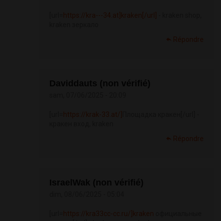
[url=
https://kra---34.at]kraken[/url]
- kraken shop,
kraken зеркало
Répondre
Daviddauts (non vérifié)
sam, 07/06/2025 - 20:09
[url=
https://krak-33.at/]
Площадка кракен[/url] -
кракен вход, kraken
Répondre
IsraelWak (non vérifié)
dim, 08/06/2025 - 05:04
[url=
https://kra33cc-cc.ru/]kraken
официальные