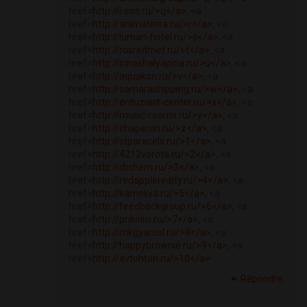
href=
http://i-sos.ru/>q</a>
, <a
href=
http://animaterra.ru/>r</a>
, <a
href=
http://luman-hotel.ru/>s</a>
, <a
href=
http://rosredmet.ru/>t</a>
, <a
href=
http://irinashalyapina.ru/>u</a>
, <a
href=
http://aquakon.ru/>v</a>
, <a
href=
http://samarashipping.ru/>w</a>
, <a
href=
http://entuziast-center.ru/>x</a>
, <a
href=
http://music-rooms.ru/>y</a>
, <a
href=
http://chaperon.ru/>z</a>
, <a
href=
http://stparacels.ru/>1</a>
, <a
href=
http://4212vorota.ru/>2</a>
, <a
href=
http://rbchem.ru/>3</a>
, <a
href=
http://redapplerealty.ru/>4</a>
, <a
href=
http://karneliya.ru/>5</a>
, <a
href=
http://feedbackgroup.ru/>6</a>
, <a
href=
http://prikolisi.ru/>7</a>
, <a
href=
http://mkgyarosl.ru/>8</a>
, <a
href=
http://happybrownie.ru/>9</a>
, <a
href=
http://avtohton.ru/>10</a>
Répondre