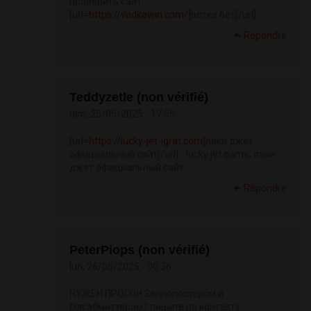
проверить сайт
[url=
https://vodkawin.com/]
вотка бет[/url]
Répondre
Teddyzetle (non vérifié)
dim, 25/05/2025 - 17:55
[url=
https://lucky-jet-igrat.com]
лаки джет
официальный сайт[/url] - lucky jet game, лаки
джет официальный сайт
Répondre
PeterPiops (non vérifié)
lun, 26/05/2025 - 00:36
НУЖЕН ПРОГОН Зеннопостером и
Олсабмиттером? пишите по контакту: