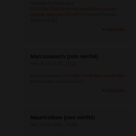
navigate to these guys
[url=
https://skinsli.com/products/the-potions-
peptide-ampoule-20-ml]The
Potions Peptide
Ampoule[/url]
Répondre
Marcusamich (non vérifié)
dim, 25/05/2025 - 10:32
узнать больше [url=
https://vodkawin.com]vodka
bet зеркало vodka bet[/url]
Répondre
MauriceBaw (non vérifié)
dim, 25/05/2025 - 13:38