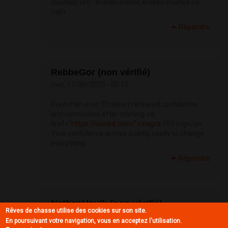
ссылки[/url] - kraken онион, kraken ссылка на
сайт
Répondre
RebbeGor (non vérifié)
mer, 11/06/2025 - 00:15
Even men over 70 report renewed confidence
and connection after starting <a
href="
https://viaxed.com/">viagra
100 mg</a>.
Your confidence arrives quietly, ready to change
everything.
Répondre
NathanUnulk (non vérifié)
Rêves de chasse utilise des cookies sur son site.
mer, 11/06/2025 - 09:14
En poursuivant votre navigation, vous en acceptez l'utilisation.