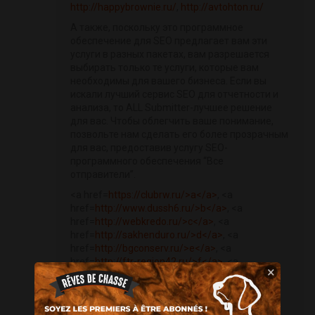
http://happybrownie.ru/
,
http://avtohton.ru/
А также, поскольку это программное
обеспечение для SEO предлагает вам эти
услуги в разных пакетах, вам разрешается
выбирать только те услуги, которые вам
необходимы для вашего бизнеса. Если вы
искали лучший сервис SEO для отчетности и
анализа, то ALL Submitter-лучшее решение
для вас. Чтобы облегчить ваше понимание,
позвольте нам сделать его более прозрачным
для вас, предоставив услугу SEO-
программного обеспечения “Все
отправители”.
<a href=
https://clubrw.ru/>a</a>
, <a
href=
http://www.dussh6.ru/>b</a>
, <a
href=
http://webkredo.ru/>c</a>
, <a
href=
http://sakhenduro.ru/>d</a>
, <a
href=
http://bgconserv.ru/>e</a>
, <a
href=
http://ftr-region42.ru/>f</a>
, <a
×
href=
http://harmony-estates.ru/>g</a>
, <a
href=
http://shop-vse.ru/>h</a>
, <a
href=
http://viadelarte.ru/>i</a>
, <a