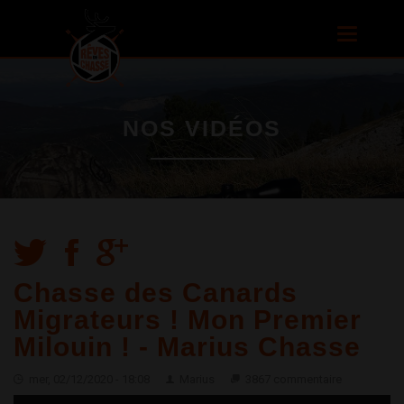
Aller au
contenu
Toggle
principal
navigatio
NOS VIDÉOS
Chasse des Canards
Migrateurs ! Mon Premier
Milouin ! - Marius Chasse
mer, 02/12/2020 - 18:08
Marius
3867 commentaire