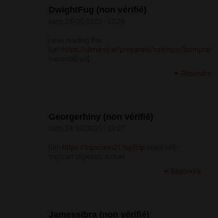
DwightFug (non vérifié)
sam, 24/05/2025 - 12:29
i was reading this
[url=
https://slimway.ar/preparaty/ozempic/]comprar
saxenda[/url]
Répondre
Georgerhiny (non vérifié)
sam, 24/05/2025 - 23:07
[url=
https://tripscann21.top]trip
scan[/url] -
tripscan зеркало, тсскан
Répondre
Jamessibra (non vérifié)