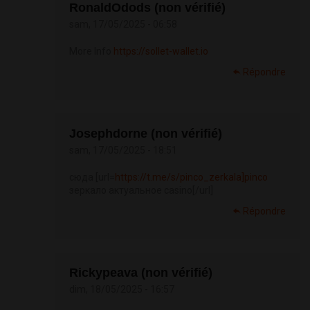
RonaldOdods (non vérifié)
sam, 17/05/2025 - 06:58
More Info
https://sollet-wallet.io
Répondre
Josephdorne (non vérifié)
sam, 17/05/2025 - 18:51
сюда [url=
https://t.me/s/pinco_zerkala]pinco
зеркало актуальное casino[/url]
Répondre
Rickypeava (non vérifié)
dim, 18/05/2025 - 16:57