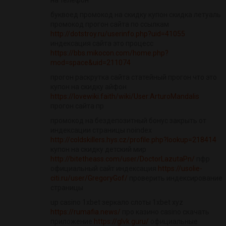
на телефон
буквоед промокод на скидку купон скидка летуаль
промокод прогон сайта по ссылкам
http://dotstroy.ru/userinfo.php?uid=41055
индексация сайта это процесс
https://bbs.mikocon.com/home.php?
mod=space&uid=211074
прогон раскрутка сайта статейный прогон что это
купон на скидку айфон
https://lovewiki.faith/wiki/User:ArturoMandalis
прогон сайта пр
промокод на бездепозитный бонус закрыть от
индексации страницы noindex
http://coldskillers.hys.cz/profile.php?lookup=218414
купон на скидку детский мир
http://bitetheass.com/user/DoctorLazutaPn/
пфр
официальный сайт индексация
https://usolie-
citi.ru/user/GregoryGof/
проверить индексирование
страницы
up casino 1xbet зеркало слоты 1xbet xyz
https://rumafia.news/
про казино casino скачать
приложение
https://glvk.guru/
официальные