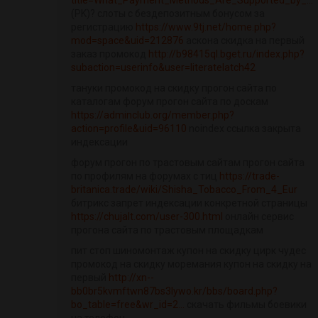
title=What_Payment_Methods_Are_Supported_by_...
(PK)? слоты с бездепозитным бонусом за
регистрацию
https://www.9tj.net/home.php?
mod=space&uid=212876
аскона скидка на первый
заказ промокод
http://b98415ql.bget.ru/index.php?
subaction=userinfo&user=literatelatch42
тануки промокод на скидку прогон сайта по
каталогам форум прогон сайта по доскам
https://adminclub.org/member.php?
action=profile&uid=96110
noindex ссылка закрыта
индексации
форум прогон по трастовым сайтам прогон сайта
по профилям на форумах с тиц
https://trade-
britanica.trade/wiki/Shisha_Tobacco_From_4_Eur
битрикс запрет индексации конкретной страницы
https://chujalt.com/user-300.html
онлайн сервис
прогона сайта по трастовым площадкам
пит стоп шиномонтаж купон на скидку цирк чудес
промокод на скидку моремания купон на скидку на
первый
http://xn--
bb0br5kvmftwn87bs3lywo.kr/bbs/board.php?
bo_table=free&wr_id=2...
скачать фильмы боевики