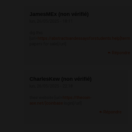
JamesMEx (non vérifié)
lun, 26/05/2025 - 18:11
dig this
[url=
https://abstractsandessaysforstudents.help]term
papers for sale[/url]
Répondre
CharlesKew (non vérifié)
lun, 26/05/2025 - 22:18
their website [url=
https://thecoin-
ase.net/]coinbase
login[/url]
Répondre