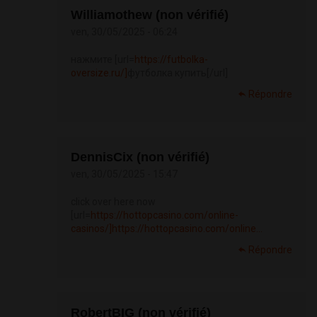
Williamothew (non vérifié)
ven, 30/05/2025 - 06:24
нажмите [url=
https://futbolka-
oversize.ru/]
футболка купить[/url]
Répondre
DennisCix (non vérifié)
ven, 30/05/2025 - 15:47
click over here now
[url=
https://hottopcasino.com/online-
casinos/]https://hottopcasino.com/online...
Répondre
RobertBIG (non vérifié)