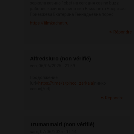
зеркала казино 1xbet на сегодня casino buzz
рабочее казино казино пин Елизавета Боярская
Приезжева Екатерина Геннадьевна порно
https://filmkachat.ru
Répondre
Alfredsluro (non vérifié)
ven, 06/06/2025 - 21:59
Продолжение
[url=
https://t.me/s/pinco_zerkala]
пинко
казно[/url]
Répondre
Trumanmairl (non vérifié)
sam, 07/06/2025 - 11:14