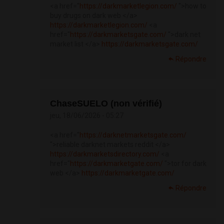
<a href="
https://darkmarketlegion.com/
">how to
buy drugs on dark web </a>
https://darkmarketlegion.com/
<a
href="
https://darkmarketsgate.com/
">dark net
market list </a>
https://darkmarketsgate.com/
Répondre
ChaseSUELO (non vérifié)
jeu, 18/06/2026 - 05:27
<a href="
https://darknetmarketsgate.com/
">reliable darknet markets reddit </a>
https://darkmarketsdirectory.com/
<a
href="
https://darkmarketgate.com/
">tor for dark
web </a>
https://darkmarketgate.com/
Répondre