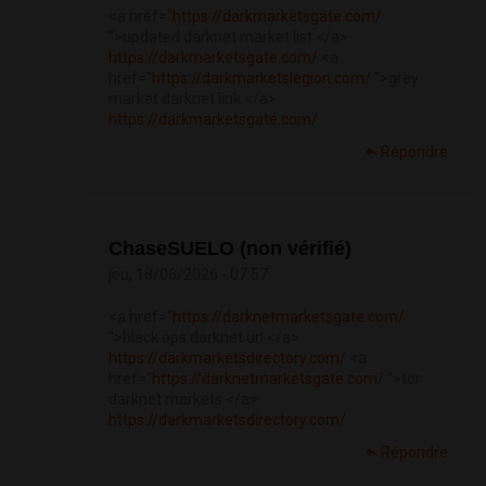
<a href="
https://darkmarketsgate.com/
">updated darknet market list </a>
https://darkmarketsgate.com/
<a
href="
https://darkmarketslegion.com/
">grey
market darknet link </a>
https://darkmarketsgate.com/
Répondre
ChaseSUELO (non vérifié)
jeu, 18/06/2026 - 07:57
<a href="
https://darknetmarketsgate.com/
">black ops darknet url </a>
https://darkmarketsdirectory.com/
<a
href="
https://darknetmarketsgate.com/
">tor
darknet markets </a>
https://darkmarketsdirectory.com/
Répondre