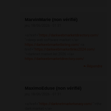
MarvinMarie (non vérifié)
jeu, 18/06/2026 - 01:31
<a href="
https://darkwebmarketdirectory.com/
">deep web software market </a>
https://darkwebmarketlisting.com/
<a
href="
https://darkwebmarketlinks2024.com/
">darknet market list 2026 </a>
https://darkwebmarketdirectory.com/
Répondre
MaximoEduse (non vérifié)
jeu, 18/06/2026 - 01:31
<a href="
https://darknetmarketseasy.com/
">the
dark market </a>