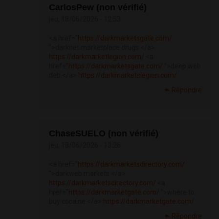
CarlosPew (non vérifié)
jeu, 18/06/2026 - 12:53
<a href="
https://darkmarketsgate.com/
">darknet marketplace drugs </a>
https://darkmarketlegion.com/
<a
href="
https://darkmarketsgate.com/
">deep web
deb </a>
https://darkmarketslegion.com/
Répondre
ChaseSUELO (non vérifié)
jeu, 18/06/2026 - 13:26
<a href="
https://darkmarketsdirectory.com/
">darkweb markets </a>
https://darkmarketsdirectory.com/
<a
href="
https://darkmarketgate.com/
">where to
buy cocaine </a>
https://darkmarketgate.com/
Répondre