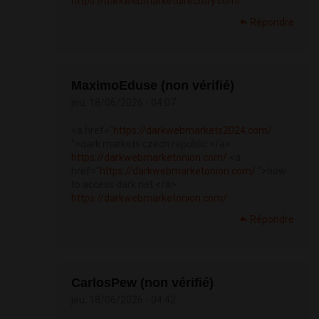
https://darkwebmarketdirectory.com/
Répondre
MaximoEduse (non vérifié)
jeu, 18/06/2026 - 04:07
<a href="
https://darkwebmarkets2024.com/
">dark markets czech republic </a>
https://darkwebmarketonion.com/
<a
href="
https://darkwebmarketonion.com/
">how
to access dark net </a>
https://darkwebmarketonion.com/
Répondre
CarlosPew (non vérifié)
jeu, 18/06/2026 - 04:42