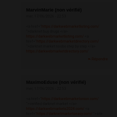
MarvinMarie (non vérifié)
mer, 17/06/2026 - 22:53
<a href="
https://darkwebmarketlisting.com/
">darknet buy drugs </a>
https://darkwebmarketlisting.com/
<a
href="
https://darkwebmarketdirectory.com/
">darknet market noobs step by step </a>
https://darkwebmarketdirectory.com/
Répondre
MaximoEduse (non vérifié)
mer, 17/06/2026 - 22:53
<a href="
https://darkwebmarketonion.com/
">verified darknet market </a>
https://darkwebmarkets2024.com/
<a
href="
https://darknetmarketseasy.com/
">site