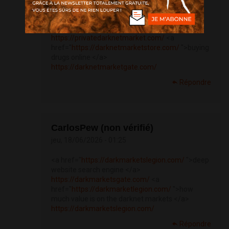
<a href="
https://darknetmarketstore.com/
">darknet drugs links </a>
https://privatedarknetmarket.com/
<a
href="
https://darknetmarketstore.com/
">buying
drugs online </a>
https://darknetmarketgate.com/
Répondre
CarlosPew (non vérifié)
jeu, 18/06/2026 - 01:25
<a href="
https://darkmarketslegion.com/
">deep
website search engine </a>
https://darkmarketsgate.com/
<a
href="
https://darkmarketlegion.com/
">how
much value is on the darknet markets </a>
https://darkmarketslegion.com/
Répondre