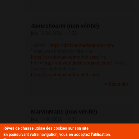
Jameshoarm (non vérifié)
jeu, 18/06/2026 - 13:52
<a href="
https://darknetmarketstore.com/
">dark web hitman for hire </a>
https://privatedarknetmarket.com/
<a
href="
https://privatedarknetmarket.com/
">how
to acces dark web </a>
https://privatedarknetmarket.com/
Répondre
MarvinMarie (non vérifié)
jeu, 18/06/2026 - 14:33
Rêves de chasse utilise des cookies sur son site.
<a href="
https://darkwebmarketlisting.com/
En poursuivant votre navigation, vous en acceptez l'utilisation.
">accessing the dark web </a>