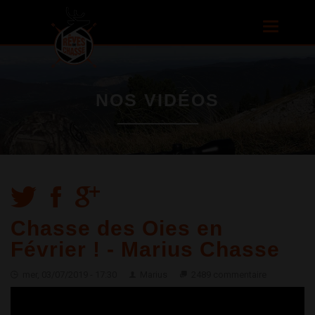
Aller au
contenu
Toggle
principal
navigatio
NOS VIDÉOS
Chasse des Oies en
Février ! - Marius Chasse
mer, 03/07/2019 - 17:30
Marius
2489 commentaire