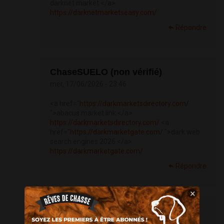
darknet market </a>
https://darknetmarketseasy.com/
Répondre
ChaseSUELO (non vérifié)
mer, 17/06/2026 - 23:46
<a href="
https://darkmarketsdirectory.com/
">abacus market link </a>
https://darkmarketsdirectory.com/
<a
href="
https://darkmarketgate.com/
">dark web
search engines 2026 </a>
https://darkmarketgate.com/
Répondre
×
Jameshoarm (non vérifié)
jeu, 18/06/2026 - 00:32