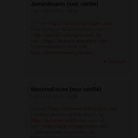
Jameshoarm (non vérifié)
mer, 17/06/2026 - 16:41
<a href="
https://darknetmarketgate.com/
">current list of darknet markets </a>
https://darknetmarketgate.com/
<a
href="
https://darknetmarketstore.com/
">darknet market xanax </a>
https://darknetmarketgate.com/
Répondre
MaximoEduse (non vérifié)
mer, 17/06/2026 - 17:04
<a href="
https://darkwebmarkets2024.com/
">trusted darknet markets weed </a>
https://darkwebmarketonion.com/
<a
href="
https://darknetmarketseasy.com/
">darknet markets australia </a>