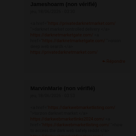
Jameshoarm (non vérifié)
jeu, 18/06/2026 - 03:30
<a href="
https://privatedarknetmarket.com/
">darknet market controlled delivery </a>
https://darknetmarketgate.com/
<a
href="
https://darknetmarketgate.com/
">onion
deep web search </a>
https://privatedarknetmarket.com/
Répondre
MarvinMarie (non vérifié)
jeu, 18/06/2026 - 03:53
<a href="
https://darkwebmarketlisting.com/
">torzon darknet market </a>
https://darkwebmarketlinks2024.com/
<a
href="
https://darkwebmarketlisting.com/
">how
to access the dark web safely reddit </a>