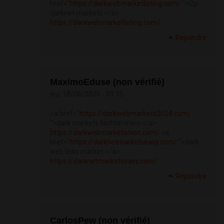
href="
https://darkwebmarketlisting.com/
">i2p
darknet markets </a>
https://darkwebmarketlisting.com/
Répondre
MaximoEduse (non vérifié)
jeu, 18/06/2026 - 09:35
<a href="
https://darkwebmarkets2024.com/
">dark markets liechtenstein </a>
https://darkwebmarketonion.com/
<a
href="
https://darknetmarketseasy.com/
">dark
web links market </a>
https://darknetmarketseasy.com/
Répondre
CarlosPew (non vérifié)