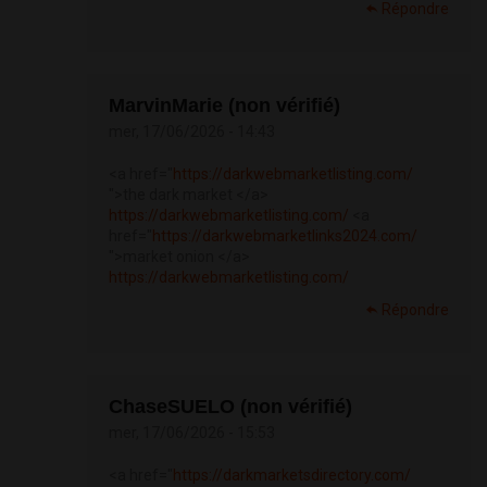
Répondre
MarvinMarie (non vérifié)
mer, 17/06/2026 - 14:43
<a href="
https://darkwebmarketlisting.com/
">the dark market </a>
https://darkwebmarketlisting.com/
<a
href="
https://darkwebmarketlinks2024.com/
">market onion </a>
https://darkwebmarketlisting.com/
Répondre
ChaseSUELO (non vérifié)
mer, 17/06/2026 - 15:53
<a href="
https://darkmarketsdirectory.com/