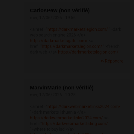
CarlosPew (non vérifié)
mer, 17/06/2026 - 19:56
<a href="
https://darkmarketslegion.com/
">dark
web search engine 2026 </a>
https://darkmarketsgate.com/
<a
href="
https://darkmarketslegion.com/
">french
dark web </a>
https://darkmarketslegion.com/
Répondre
MarvinMarie (non vérifié)
mer, 17/06/2026 - 20:28
<a href="
https://darkwebmarketlinks2024.com/
">dark markets lithuania </a>
https://darkwebmarketlinks2024.com/
<a
href="
https://darkwebmarketlisting.com/
">where to buy lsd </a>