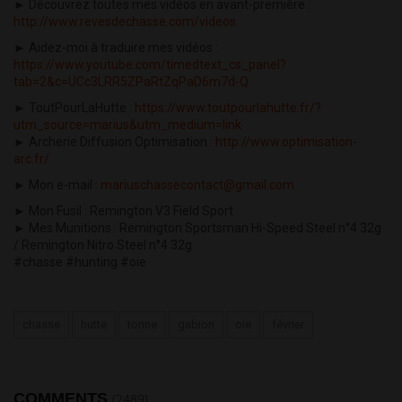
► Découvrez toutes mes vidéos en avant-première :
http://www.revesdechasse.com/videos
► Aidez-moi à traduire mes vidéos :
https://www.youtube.com/timedtext_cs_panel?
tab=2&c=UCc3LRR5ZPaRtZqPaD6m7d-Q
► ToutPourLaHutte :
https://www.toutpourlahutte.fr/?
utm_source=marius&utm_medium=link
► Archerie Diffusion Optimisation :
http://www.optimisation-
arc.fr/
► Mon e-mail :
mariuschassecontact@gmail.com
► Mon Fusil : Remington V3 Field Sport
► Mes Munitions : Remington Sportsman Hi-Speed Steel n°4 32g
/ Remington Nitro Steel n°4 32g
#chasse #hunting #oie
chasse
hutte
tonne
gabion
oie
février
COMMENTS
(2489)