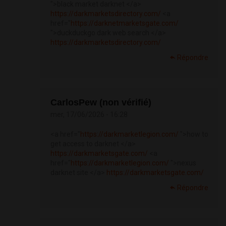
">black market darknet </a>
https://darkmarketsdirectory.com/
<a
href="
https://darknetmarketsgate.com/
">duckduckgo dark web search </a>
https://darkmarketsdirectory.com/
Répondre
CarlosPew (non vérifié)
mer, 17/06/2026 - 16:28
<a href="
https://darkmarketlegion.com/
">how to
get access to darknet </a>
https://darkmarketsgate.com/
<a
href="
https://darkmarketlegion.com/
">nexus
darknet site </a>
https://darkmarketsgate.com/
Répondre