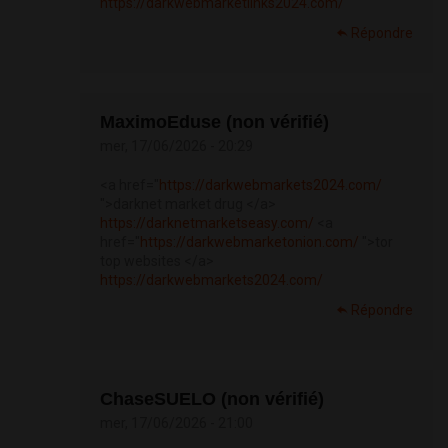
https://darkwebmarketlinks2024.com/
Répondre
MaximoEduse (non vérifié)
mer, 17/06/2026 - 20:29
<a href="
https://darkwebmarkets2024.com/
">darknet market drug </a>
https://darknetmarketseasy.com/
<a
href="
https://darkwebmarketonion.com/
">tor
top websites </a>
https://darkwebmarkets2024.com/
Répondre
ChaseSUELO (non vérifié)
mer, 17/06/2026 - 21:00