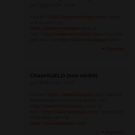
jeu, 18/06/2026 - 10:06
<a href="
https://darkmarketlegion.com/
">deep
web cc sites </a>
https://darkmarketslegion.com/
<a
href="
https://darkmarketslegion.com/
">monitor
dark web </a>
https://darkmarketslegion.com/
Répondre
ChaseSUELO (non vérifié)
jeu, 18/06/2026 - 10:45
<a href="
https://darkmarketgate.com/
">how to
anonymously use darknet markets </a>
https://darkmarketsdirectory.com/
<a
href="
https://darkmarketgate.com/
">how to get
in the deep web </a>
https://darkmarketgate.com/
Répondre