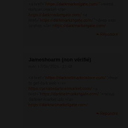
<a href="
https://darkmarketgate.com/
">weed
darknet market </a>
https://darkmarketgate.com/
<a
href="
https://darkmarketgate.com/
">deep web
cc shop </a>
https://darkmarketgate.com/
Répondre
Jameshoarm (non vérifié)
mer, 17/06/2026 - 21:48
<a href="
https://darknetmarketstore.com/
">how
to get dark web </a>
https://privatedarknetmarket.com/
<a
href="
https://darknetmarketgate.com/
">nexus
darknet market urls </a>
https://darknetmarketgate.com/
Répondre