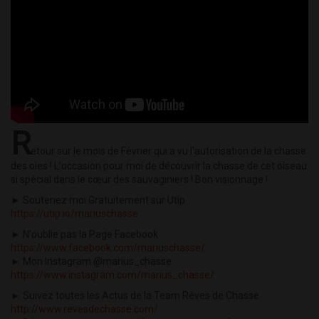
R
etour sur le mois de Février qui a vu l'autorisation de la chasse
des oies ! L'occasion pour moi de découvrir la chasse de cet oiseau
si spécial dans le cœur des sauvaginiers ! Bon visionnage !
► Soutenez moi Gratuitement sur Utip :
https://utip.io/mariuschasse
► N'oublie pas la Page Facebook :
https://www.facebook.com/mariuschasse/
► Mon Instagram @marius_chasse :
https://www.instagram.com/marius_chasse/
► Suivez toutes les Actus de la Team Rêves de Chasse :
http://www.revesdechasse.com/