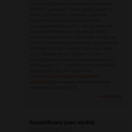
Если на предзвонке выявляются «красные
флаги» — давящая боль в груди, одышка в
покое, спутанность сознания, судороги,
неукротимая рвота, резкое падение
насыщения кислородом — мы организуем
бесшовный перевод в стационар. Место
резервируем заранее, логистику строим так,
чтобы не привлекать внимания соседей и не
затягивать старт лечения. При отсутствии
угроз терапия может начаться дома с
последующим телесопровождением и при
необходимости — краткой госпитализацией.
Исследовать вопрос подробнее -
[url=
https://narcologicheskaya-klinika-
saratov0.ru/]
анонимная наркологическая
клиника в саратове[/url]
Répondre
RonaldRoaro (non vérifié)
jeu, 01/01/2026 - 03:31