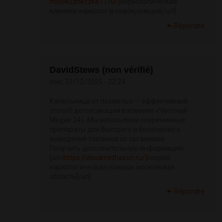
novokuzneczke17.ru/]
наркологическая
клиника нарколог в новокузнецке[/url]
Répondre
DavidStews (non vérifié)
mer, 31/12/2025 - 22:24
Капельница от похмелья — эффективный
способ детоксикации в клинике «Частный
Медик 24». Мы используем современные
препараты для быстрого и безопасного
выведения токсинов из организма.
Получить дополнительную информацию -
[url=
https://dexamethazon.ru/]
скорая
наркологическая помощь московская
область[/url]
Répondre