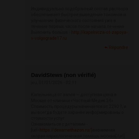
Индивидуально подобранный состав раствора
обеспечивает быстрое выведение токсинов и
улучшение физического состояния уже в
течение первых часов после начала лечения.
Выяснить больше -
http://kapelnicza-ot-zapoya-
v-volgograde17.ru
Répondre
DavidStews (non vérifié)
jeu, 01/01/2026 - 02:11
Капельница от запоя — доступная цена в
Москве от клиники «Частный Медик 24».
Стоимость процедуры начинается от 2290 ?, и
вы всегда будете заранее информированы о
стоимости услуг.
Ознакомиться с деталями -
[url=
https://dexamethazon.ru/]
анонимная
скорая наркологическая помощь москва[/url]