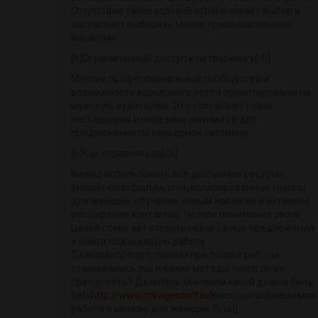
Отсутствие таких условий ограничивает выбор и
заставляет выбирать менее привлекательные
вакансии.
[b]Ограниченный доступ к нетворкингу[/b]
Многие профессиональные сообщества и
возможности карьерного роста ориентированы на
мужскую аудиторию. Это осложняет поиск
наставников и полезных контактов для
продвижения по карьерной лестнице.
[b]Как справляться[/b]
Важно использовать все доступные ресурсы:
онлайн-платформы, специализированные группы
для женщин, обучение новым навыкам и активное
расширение контактов. Чёткое понимание своих
целей помогает отсеять невыгодные предложения
и найти подходящую работу.
С какими препятствиями при поиске работы
сталкивались вы, и какие методы помогли их
преодолеть? Делитесь мнением какой дожна быть
[url=
http://www.miragescort.ru]
высокооплачиваемая
работа в москве для женщин ?[/url]