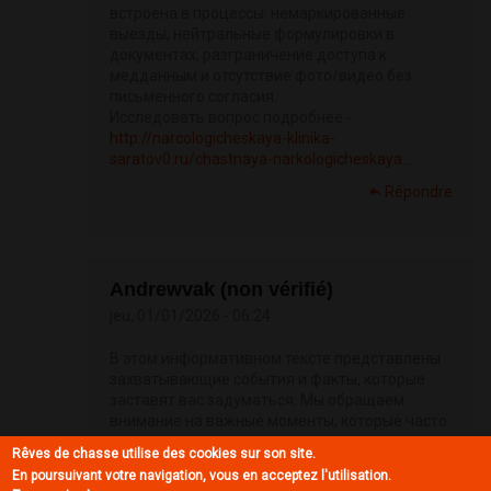
встроена в процессы: немаркированные
выезды, нейтральные формулировки в
документах, разграничение доступа к
медданным и отсутствие фото/видео без
письменного согласия.
Исследовать вопрос подробнее -
http://narcologicheskaya-klinika-
saratov0.ru/chastnaya-narkologicheskaya...
Répondre
Andrewvak (non vérifié)
jeu, 01/01/2026 - 06:24
В этом информативном тексте представлены
захватывающие события и факты, которые
заставят вас задуматься. Мы обращаем
внимание на важные моменты, которые часто
остаются незамеченными, и предлагаем
Rêves de chasse utilise des cookies sur son site.
новые перспективы на привычные вещи.
En poursuivant votre navigation, vous en acceptez l'utilisation.
Подготовьтесь к тому, чтобы быть