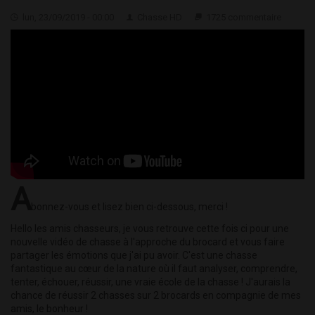
lun, 23/09/2019 - 00:00
Chasse HD
1725 commentaire
A
bonnez-vous et lisez bien ci-dessous, merci !
Hello les amis chasseurs, je vous retrouve cette fois ci pour une
nouvelle vidéo de chasse à l'approche du brocard et vous faire
partager les émotions que j'ai pu avoir. C'est une chasse
fantastique au cœur de la nature où il faut analyser, comprendre,
tenter, échouer, réussir, une vraie école de la chasse ! J'aurais la
chance de réussir 2 chasses sur 2 brocards en compagnie de mes
amis, le bonheur !