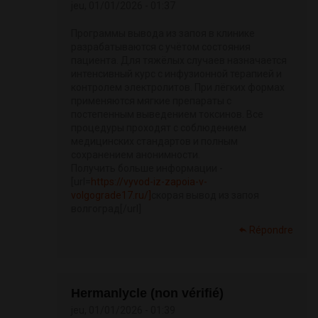
jeu, 01/01/2026 - 01:37
Программы вывода из запоя в клинике
разрабатываются с учётом состояния
пациента. Для тяжёлых случаев назначается
интенсивный курс с инфузионной терапией и
контролем электролитов. При лёгких формах
применяются мягкие препараты с
постепенным выведением токсинов. Все
процедуры проходят с соблюдением
медицинских стандартов и полным
сохранением анонимности.
Получить больше информации -
[url=
https://vyvod-iz-zapoia-v-
volgograde17.ru/]
скорая вывод из запоя
волгоград[/url]
Répondre
Hermanlycle (non vérifié)
jeu, 01/01/2026 - 01:39