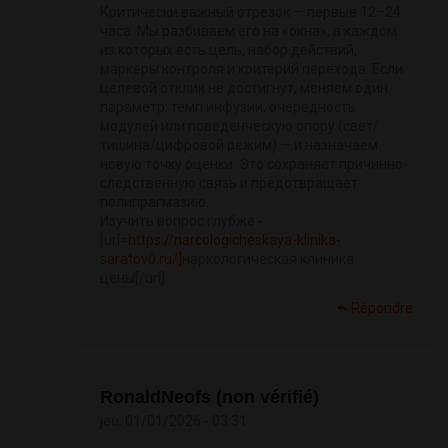
Критически важный отрезок — первые 12–24
часа. Мы разбиваем его на «окна», в каждом
из которых есть цель, набор действий,
маркеры контроля и критерий перехода. Если
целевой отклик не достигнут, меняем один
параметр: темп инфузии, очередность
модулей или поведенческую опору (свет/
тишина/цифровой режим) — и назначаем
новую точку оценки. Это сохраняет причинно-
следственную связь и предотвращает
полипрагмазию.
Изучить вопрос глубже -
[url=
https://narcologicheskaya-klinika-
saratov0.ru/]
наркологическая клиника
цены[/url]
Répondre
RonaldNeofs (non vérifié)
jeu, 01/01/2026 - 03:31