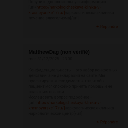
Получить дополнительную информацию -
[url=
https://narkologicheskaya-klinika-v-
krasnoyarske17.ru/]
наркологическая клиника
лечение алкоголизма[/url]
Répondre
MatthewDag (non vérifié)
mer, 31/12/2025 - 23:00
Конфиденциальность — это набор конкретных
действий, а не декларация на сайте. Мы
проектируем «невидимость» так, чтобы
пациент мог спокойно принять помощь и не
опасаться огласки.
Исследовать вопрос подробнее -
[url=
https://narkologicheskaya-klinika-v-
krasnoyarske17.ru/]
наркологическая клиника
наркологический центр[/url]
Répondre