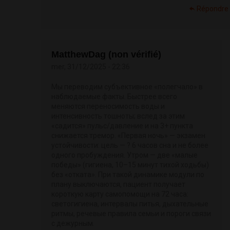
Répondre
MatthewDag (non vérifié)
mer, 31/12/2025 - 22:36
Мы переводим субъективное «полегчало» в
наблюдаемые факты. Быстрее всего
меняются переносимость воды и
интенсивность тошноты; вслед за этим
«садится» пульс/давление и на 3+ пункта
снижается тремор. «Первая ночь» — экзамен
устойчивости: цель — ? 6 часов сна и не более
одного пробуждения. Утром — две «малые
победы» (гигиена, 10–15 минут тихой ходьбы)
без «отката». При такой динамике модули по
плану выключаются, пациент получает
короткую карту самопомощи на 72 часа:
светогигиена, интервалы питья, дыхательные
ритмы, речевые правила семьи и пороги связи
с дежурным.