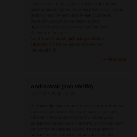
какую цель преследуем, каким маркером
измеряем, когда проверяем результат. Такой
подход исключает хаотичные усиления,
бережёт ресурс организма и даёт
прогнозируемый клинический эффект.
Выяснить больше -
[url=
https://narcologicheskaya-klinika-
saratov0.ru/]
запой наркологическая
клиника[/url]
Répondre
Andrewvak (non vérifié)
jeu, 01/01/2026 - 05:49
В этом информативном тексте представлены
захватывающие события и факты, которые
заставят вас задуматься. Мы обращаем
внимание на важные моменты, которые часто
остаются незамеченными, и предлагаем
новые перспективы на привычные вещи.