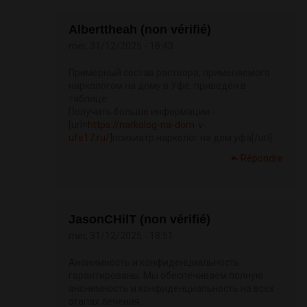
Alberttheah (non vérifié)
mer, 31/12/2025 - 18:43
Примерный состав раствора, применяемого
наркологом на дому в Уфе, приведён в
таблице:
Получить больше информации -
[url=
https://narkolog-na-dom-v-
ufe17.ru/]
психиатр нарколог на дом уфа[/url]
Répondre
JasonCHilT (non vérifié)
mer, 31/12/2025 - 18:51
Анонимность и конфиденциальность
гарантированы. Мы обеспечиваем полную
анонимность и конфиденциальность на всех
этапах лечения.