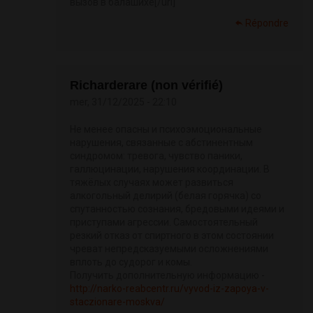
вызов в балашихе[/url]
Répondre
Richarderare (non vérifié)
mer, 31/12/2025 - 22:10
Не менее опасны и психоэмоциональные
нарушения, связанные с абстинентным
синдромом: тревога, чувство паники,
галлюцинации, нарушения координации. В
тяжёлых случаях может развиться
алкогольный делирий (белая горячка) со
спутанностью сознания, бредовыми идеями и
приступами агрессии. Самостоятельный
резкий отказ от спиртного в этом состоянии
чреват непредсказуемыми осложнениями
вплоть до судорог и комы.
Получить дополнительную информацию -
http://narko-reabcentr.ru/vyvod-iz-zapoya-v-
staczionare-moskva/