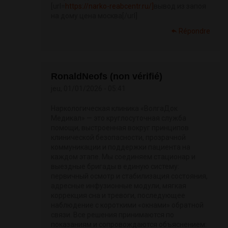
[url=
https://narko-reabcentr.ru/]
вывод из запоя
на дому цена москва[/url]
Répondre
RonaldNeofs (non vérifié)
jeu, 01/01/2026 - 05:41
Наркологическая клиника «ВолгаДок
Медикал» — это круглосуточная служба
помощи, выстроенная вокруг принципов
клинической безопасности, прозрачной
коммуникации и поддержки пациента на
каждом этапе. Мы соединяем стационар и
выездные бригады в единую систему:
первичный осмотр и стабилизация состояния,
адресные инфузионные модули, мягкая
коррекция сна и тревоги, последующее
наблюдение с короткими «окнами» обратной
связи. Все решения принимаются по
показаниям и сопровождаются объяснением: