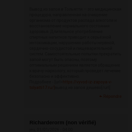
Вывод из запоя в Тольятти — это медицинская
процедура, направленная на очищение
организма от продуктов распада алкоголя и
восстановление нормального состояния
здоровья. Длительное употребление
спиртных напитков приводит к серьёзной
интоксикации, нарушению работы нервной,
сердечно-сосудистой и пищеварительной
систем. Самостоятельные попытки прекратить
запой могут быть опасны, поэтому
оптимальным решением является обращение
к врачу-наркологу, который проведёт лечение
безопасно и эффективно.
Подробнее - [url=
https://vyvod-iz-zapoya-v-
tolyatti17.ru/]
вывод из запоя дешево[/url]
Répondre
Richarderorm (non vérifié)
jeu, 01/01/2026 - 04:00