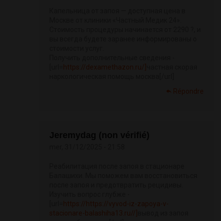
Капельница от запоя — доступная цена в
Москве от клиники «Частный Медик 24».
Стоимость процедуры начинается от 2290 ?, и
вы всегда будете заранее информированы о
стоимости услуг.
Получить дополнительные сведения -
[url=
https://dexamethazon.ru/]
частная скорая
наркологическая помощь москва[/url]
Répondre
Jeremydag (non vérifié)
mer, 31/12/2025 - 21:58
Реабилитация после запоя в стационаре
Балашихи. Мы поможем вам восстановиться
после запоя и предотвратить рецидивы.
Изучить вопрос глубже -
[url=
https://https://vyvod-iz-zapoya-v-
stacionare-balashiha13.ru//]
вывод из запоя