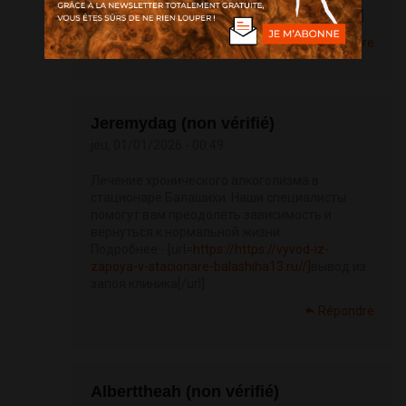
dom-v-ufe17.ru/]
вызов нарколога на дом[/url]
Répondre
Jeremydag (non vérifié)
jeu, 01/01/2026 - 00:49
Лечение хронического алкоголизма в
стационаре Балашихи. Наши специалисты
помогут вам преодолеть зависимость и
вернуться к нормальной жизни.
Подробнее - [url=
https://https://vyvod-iz-
zapoya-v-stacionare-balashiha13.ru//]
вывод из
запоя клиника[/url]
Répondre
Alberttheah (non vérifié)