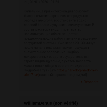
jeu, 01/01/2026 - 01:24
Капельница при интоксикации помогает
быстро очистить организм от продуктов
распада алкоголя, восстановить водно-
солевой баланс и улучшить самочувствие. В
состав раствора входят препараты,
нормализующие обмен веществ и
поддерживающие работу печени и сердечно-
сосудистой системы. Уже через 20–30 минут
после начала инфузии пациент ощущает
значительное облегчение. Подбор
лекарственных средств осуществляется
строго индивидуально, с учётом возраста,
массы тела и общего состояния здоровья.
Подробнее тут - [url=
https://narkolog-na-dom-v-
ufe17.ru/]
платный нарколог на дом[/url]
Répondre
WilliamDenue (non vérifié)