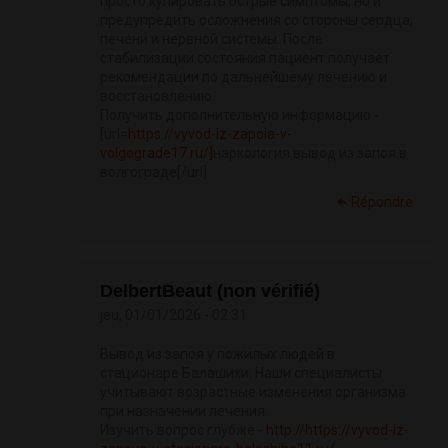
просто купировать острые симптомы, но и
предупредить осложнения со стороны сердца,
печени и нервной системы. После
стабилизации состояния пациент получает
рекомендации по дальнейшему лечению и
восстановлению.
Получить дополнительную информацию -
[url=
https://vyvod-iz-zapoia-v-
volgograde17.ru/]
наркология вывод из запоя в
волгограде[/url]
Répondre
DelbertBeaut (non vérifié)
jeu, 01/01/2026 - 02:31
Вывод из запоя у пожилых людей в
стационаре Балашихи. Наши специалисты
учитывают возрастные изменения организма
при назначении лечения.
Изучить вопрос глубже -
http://https://vyvod-iz-