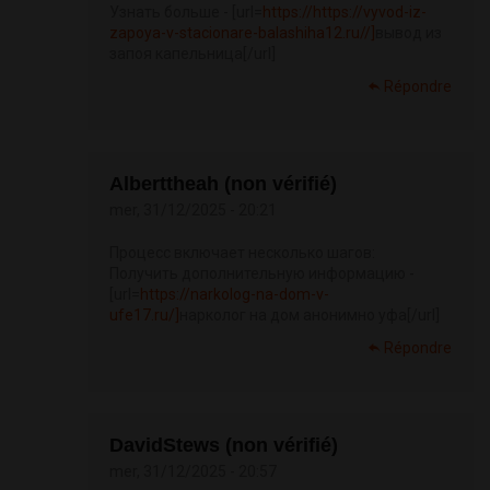
Узнать больше - [url=
https://https://vyvod-iz-
zapoya-v-stacionare-balashiha12.ru//]
вывод из
запоя капельница[/url]
Répondre
Alberttheah (non vérifié)
mer, 31/12/2025 - 20:21
Процесс включает несколько шагов:
Получить дополнительную информацию -
[url=
https://narkolog-na-dom-v-
ufe17.ru/]
нарколог на дом анонимно уфа[/url]
Répondre
DavidStews (non vérifié)
mer, 31/12/2025 - 20:57