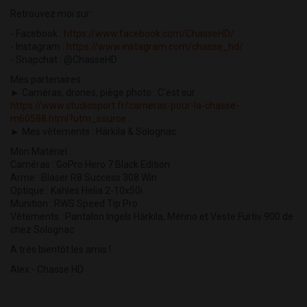
Retrouvez moi sur :
- Facebook :
https://www.facebook.com/ChasseHD/
- Instagram :
https://www.instagram.com/chasse_hd/
- Snapchat : @ChasseHD
Mes partenaires :
► Caméras, drones, piège photo : C'est sur
https://www.studiosport.fr/cameras-pour-la-chasse-
m60588.html?utm_source...
► Mes vêtements : Härkila & Solognac
Mon Matériel :
Caméras : GoPro Hero 7 Black Edition
Arme : Blaser R8 Success 308 Win
Optique : Kahles Helia 2-10x50i
Munition : RWS Speed Tip Pro
Vêtements : Pantalon Ingels Härkila, Mérino et Veste Furtiv 900 de
chez Solognac
A très bientôt les amis !
Alex - Chasse HD