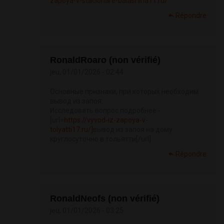
zapoya-v-stacionare-balashiha11.ru/
Répondre
RonaldRoaro (non vérifié)
jeu, 01/01/2026 - 02:44
Основные признаки, при которых необходим
вывод из запоя:
Исследовать вопрос подробнее -
[url=
https://vyvod-iz-zapoya-v-
tolyatti17.ru/]
вывод из запоя на дому
круглосуточно в тольятти[/url]
Répondre
RonaldNeofs (non vérifié)
jeu, 01/01/2026 - 03:25