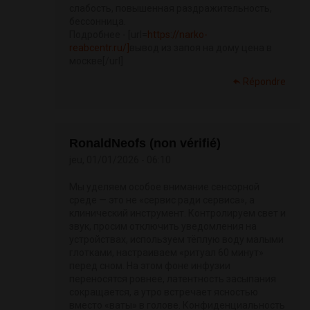
слабость, повышенная раздражительность,
бессонница.
Подробнее - [url=
https://narko-
reabcentr.ru/]
вывод из запоя на дому цена в
москве[/url]
Répondre
RonaldNeofs (non vérifié)
jeu, 01/01/2026 - 06:10
Мы уделяем особое внимание сенсорной
среде — это не «сервис ради сервиса», а
клинический инструмент. Контролируем свет и
звук, просим отключить уведомления на
устройствах, используем тёплую воду малыми
глотками, настраиваем «ритуал 60 минут»
перед сном. На этом фоне инфузии
переносятся ровнее, латентность засыпания
сокращается, а утро встречает ясностью
вместо «ваты» в голове. Конфиденциальность