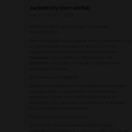
JackieEvity (non vérifié)
mer, 31/12/2025 - 22:31
[b]Поиск работы для женщин: основные
сложности[/b]
При поиске работы женщины часто сталкиваются с
ограничениями по возрасту, внешности или
предполагаемой роли в коллективе. Многие
вакансии подразумевают физические или
временные нагрузки, которые необоснованно
связывают с полом.
[b]Неравные условия[/b]
Зарплатные ожидания и карьерные перспективы
нередко ниже, чем у мужчин на аналогичных
позициях. Кроме того, работодатели иногда
сомневаются в долгосрочной занятости женщин
из-за семейных обязанностей.
[b]Баланс работы и семьи[/b]
Для многих женщин важен гибкий график и
возможность совмещать работу с заботой о детях.