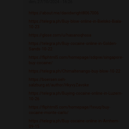
dim, 27/10/2024 - 16:26
https://about.me/davidwright8067006
https://telegra.ph/Buy-blow-online-in-Bielsko-Biala-
10-23
https://glose.com/u/hasanoqhosa
https://telegra.ph/Buy-cocaine-online-in-Golden-
Sands-10-22
https://fliphtml5.com/homepage/sdqvw/singapore-
buy-cocaine/
https://telegra.ph/Chimaltenango-buy-blow-10-22
https://boersen.oeh-
salzburg.at/author/HkyvyZavoke
https://telegra.ph/Buying-cocaine-online-in-Luzern-
10-26
https://fliphtml5.com/homepage/fxvuq/buy-
cocaine-monte-carlo/
https://telegra.ph/Buy-cocaine-online-in-Arnhem-
09-15