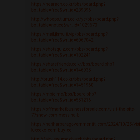
https://hearaon.co.kr/bbs/board.php?
bo_table=free&wr_id=239396
http://whoops.tium.co.kr/yc/bbs/board.php?
bo_table=notice&wr_id=1029670
https://mail.jkmulti.vip/bbs/board.php?
bo_table=free&wr_id=6067042
https://shotsquiz.com/bbs/board.php?
bo_table=free&wr_id=102241
https://sharefriends.co.kr/bbs/board.php?
bo_table=free&wr_id=146935
http://brush114.co.kr/bbs/board.php?
bo_table=free&wr_id=1451960
https://mbio.me/bbs/board.php?
bo_table=free&wr_id=551216
https://offmarketbusinessforsale.com/visit-the-site-
77snow-com-messina-b...
https://hariharparagovernmentiti.com/2024/10/25/visi
luxcoke-com-buy-co...
http://fairviewumc.church/bbs/board.php?