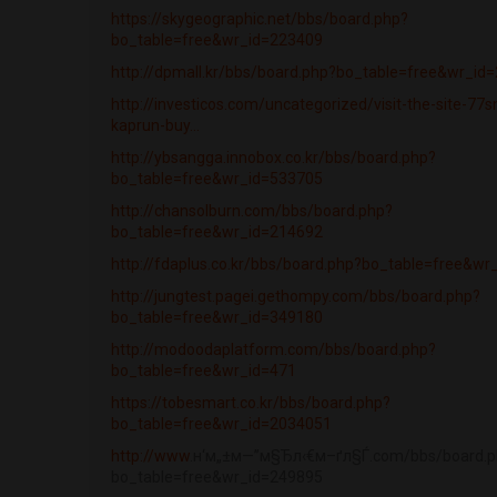
https://skygeographic.net/bbs/board.php?
bo_table=free&wr_id=223409
http://dpmall.kr/bbs/board.php?bo_table=free&wr_id
http://investicos.com/uncategorized/visit-the-site-7
kaprun-buy...
http://ybsangga.innobox.co.kr/bbs/board.php?
bo_table=free&wr_id=533705
http://chansolburn.com/bbs/board.php?
bo_table=free&wr_id=214692
http://fdaplus.co.kr/bbs/board.php?bo_table=free&w
http://jungtest.pagei.gethompy.com/bbs/board.php?
bo_table=free&wr_id=349180
http://modoodaplatform.com/bbs/board.php?
bo_table=free&wr_id=471
https://tobesmart.co.kr/bbs/board.php?
bo_table=free&wr_id=2034051
http://www
.н‘м„±м—”м§Ђл‹€м–ґл§Ѓ.com/bbs/board.
bo_table=free&wr_id=249895