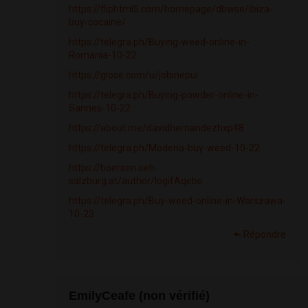
https://fliphtml5.com/homepage/dbwse/ibiza-
buy-cocaine/
https://telegra.ph/Buying-weed-online-in-
Romania-10-22
https://glose.com/u/jobinepul
https://telegra.ph/Buying-powder-online-in-
Sannes-10-22
https://about.me/davidhernandezhxp48
https://telegra.ph/Modena-buy-weed-10-22
https://boersen.oeh-
salzburg.at/author/IogifAqebo
https://telegra.ph/Buy-weed-online-in-Warszawa-
10-23
Répondre
EmilyCeafe (non vérifié)