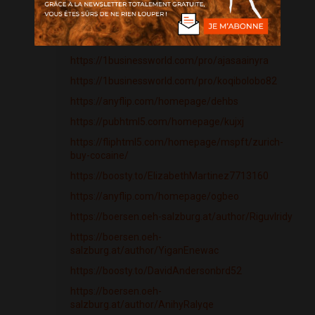
https://pubhtml5.com/homepage/udqmy
https://boosty.to/LindaHalllzo42
https://1businessworld.com/pro/ajasaainyra
https://1businessworld.com/pro/koqibolobo82
https://anyflip.com/homepage/dehbs
https://pubhtml5.com/homepage/kujxj
https://fliphtml5.com/homepage/mspft/zurich-
buy-cocaine/
https://boosty.to/ElizabethMartinez7713160
https://anyflip.com/homepage/ogbeo
https://boersen.oeh-salzburg.at/author/RiguvIridy
https://boersen.oeh-
salzburg.at/author/YiganEnewac
https://boosty.to/DavidAndersonbrd52
https://boersen.oeh-
salzburg.at/author/AnihyRalyqe