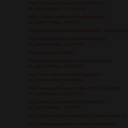
http://fairviewumc.church/bbs/board.php?
bo_table=free&wr_id=3241849
https://sharefriends.co.kr/bbs/board.php?
bo_table=free&wr_id=94351
https://www.mymt.kr/bbs/board.php?bo_table=free&
http://network45.maru.net/bbs/board.php?
bo_table=free&wr_id=264098
http://ilsongd.kr/free/487
https://www.ag405hotel.com/bbs/board.php?
bo_table=free&wr_id=924135
http://casa.inckorea.net/bbs/board.php?
bo_table=free&wr_id=265460
http://www.pssolhyang.com/gnu5/bbs/board.php?
bo_table=free&wr_id=271417
https://apri.gist.ac.kr/eng/bbs/board.php?
bo_table=free&wr_id=61369
https://zipvr.net/bbs/board.php?bo_table=free&wr_i
https://www.garagesale.es/author/shaunahurst/