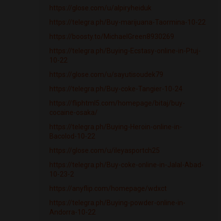
https://glose.com/u/alpiryheiduk
https://telegra.ph/Buy-marijuana-Taormina-10-22
https://boosty.to/MichaelGreen8930269
https://telegra.ph/Buying-Ecstasy-online-in-Ptuj-
10-22
https://glose.com/u/sayutisoudek79
https://telegra.ph/Buy-coke-Tangier-10-24
https://fliphtml5.com/homepage/bitaj/buy-
cocaine-osaka/
https://telegra.ph/Buying-Heroin-online-in-
Bacolod-10-22
https://glose.com/u/ileyasportch25
https://telegra.ph/Buy-coke-online-in-Jalal-Abad-
10-23-2
https://anyflip.com/homepage/wdxct
https://telegra.ph/Buying-powder-online-in-
Andorra-10-22