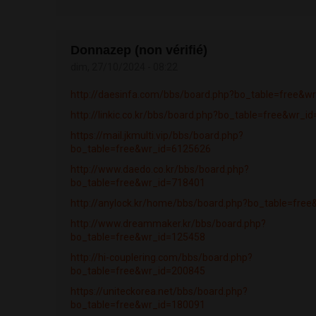
Donnazep (non vérifié)
dim, 27/10/2024 - 08:22
http://daesinfa.com/bbs/board.php?bo_table=free&w
http://linkic.co.kr/bbs/board.php?bo_table=free&wr_i
https://mail.jkmulti.vip/bbs/board.php?
bo_table=free&wr_id=6125626
http://www.daedo.co.kr/bbs/board.php?
bo_table=free&wr_id=718401
http://anylock.kr/home/bbs/board.php?bo_table=fre
http://www.dreammaker.kr/bbs/board.php?
bo_table=free&wr_id=125458
http://hi-couplering.com/bbs/board.php?
bo_table=free&wr_id=200845
https://uniteckorea.net/bbs/board.php?
bo_table=free&wr_id=180091