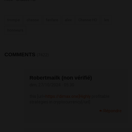
trompe
chasse
fanfare
alex
Chasse HD
les
honneurs
COMMENTS
(7422)
Robertmailk (non vérifié)
dim, 27/10/2024 - 05:30
this [url=
https://dimax.one]Highly
profitable
strategies in cryptocurrency[/url]
Répondre