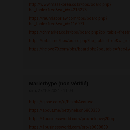
http://www.masskorea.co.kr/bbs/board.php?
bo_table=free&wr_id=4218275
https://raumlaborlaw.com/bbs/board.php?
bo_table=free&wr_id=116971
https://chmarket.co.kr/bbs/board.php?bo_table=free
https://mbio.me/bbs/board.php?bo_table=free&wr_i
https://hclove79.com/bbs/board.php?bo_table=free&
Marierhype (non vérifié)
dim, 27/10/2024 - 11:04
https://glose.com/u/EekakAcoruve
https://about.me/bettynelson6860330
https://1businessworld.com/pro/helenvvj20mp
https://1businessworld.com/pro/s9638839