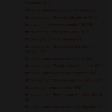
Sandakan-10-22
https://1businessworld.com/pro/hawwahvoong
https://telegra.ph/Buy-coke-Mandeville-10-24
https://about.me/davidhernandez1262235
https://telegra.ph/Brazil-buy-coke-10-25
https://glose.com/u/zorobpatene90
https://telegra.ph/Buying-Cannabis-online-in-
Iquitos-10-22
https://1businessworld.com/pro/ofochjkk3
https://telegra.ph/Panjakent-buy-Cannabis-10-22
https://1businessworld.com/pro/irwinitehfe5
https://telegra.ph/Buy-coke-online-in-UAE-10-23
https://about.me/jasonphillipslvh92
https://telegra.ph/Buy-Cocaine-Zanzibar-City-10-
25
https://1businessworld.com/pro/nevittgokcek33