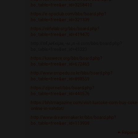
bo_table=free&wr_id=3258410
https://e-spoclub.com/bbs/board.php?
bo_table=free&wr_id=321339
https://nlifelab.org/bbs/board.php?
bo_table=free&wr_id=419470
http://л€„м€кіµм‚¬м „л¬ё.com/bbs/board.php?
bo_table=free&wr_id=45223
https://kaswece.org/bbs/board.php?
bo_table=free&wr_id=672465
http://www.cmpedu.co.kr/bbs/board.php?
bo_table=free&wr_id=898559
https://zipvr.net/bbs/board.php?
bo_table=free&wr_id=440576
https://bhitmagazine.com/visit-luxcoke-com-buy-coke
online-in-vahdat/
http://www.dreammaker.kr/bbs/board.php?
bo_table=free&wr_id=113938
Répond