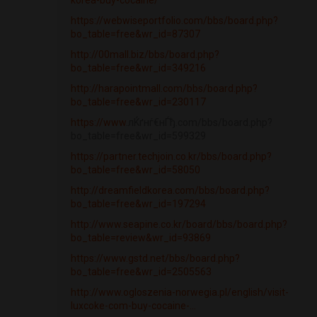
korea-buy-cocaine/
https://webwiseportfolio.com/bbs/board.php?
bo_table=free&wr_id=87307
http://00mall.biz/bbs/board.php?
bo_table=free&wr_id=349216
http://harapointmall.com/bbs/board.php?
bo_table=free&wr_id=230117
https://www
.лЌґнѓ€нЃђ.com/bbs/board.php?
bo_table=free&wr_id=599329
https://partner.techjoin.co.kr/bbs/board.php?
bo_table=free&wr_id=58050
http://dreamfieldkorea.com/bbs/board.php?
bo_table=free&wr_id=197294
http://www.seapine.co.kr/board/bbs/board.php?
bo_table=review&wr_id=93869
https://www.gstd.net/bbs/board.php?
bo_table=free&wr_id=2505563
http://www.ogloszenia-norwegia.pl/english/visit-
luxcoke-com-buy-cocaine-...