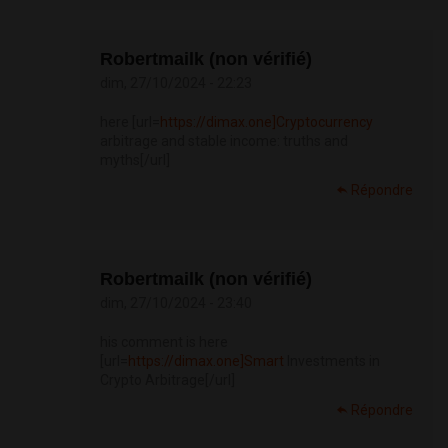
Robertmailk (non vérifié)
dim, 27/10/2024 - 22:23
here [url=
https://dimax.one]Cryptocurrency
arbitrage and stable income: truths and
myths[/url]
Répondre
Robertmailk (non vérifié)
dim, 27/10/2024 - 23:40
his comment is here
[url=
https://dimax.one]Smart
Investments in
Crypto Arbitrage[/url]
Répondre