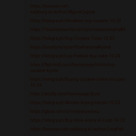
https://boersen.oeh-
salzburg.at/author/MgyvaCygyxa
https://telegra.ph/Heraklion-buy-cocaine-10-22
https://1businessworld.com/pro/sealessheeha89
https://telegra.ph/Buy-Cocaine-Tunis-10-23
https://boosty.to/sycerfSukhanovaAlyona
https://telegra.ph/Las-Piedras-buy-coke-10-24
https://fliphtml5.com/homepage/lnhbh/buy-
cocaine-kyoto/
https://telegra.ph/Buying-cocaine-online-in-Luxor-
10-24
https://anyflip.com/homepage/jbutt
https://telegra.ph/Almelo-buying-Heroin-10-23
https://glose.com/u/moteanyeonsu
https://telegra.ph/Buy-blow-online-in-Lodz-10-23
https://boersen.oeh-salzburg.at/author/LixigIfeli