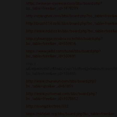
https://www.jw-eyewear.com/bbs/board.php?
bo_table=free&wr_id=1878299
http://crjanghak.com/bbs/board.php?bo_table=free&
http://brush114.co.kr/bbs/board.php?bo_table=free&
http://www.edid.co.kr/bbs/board.php?bo_table=free&
http://ybsangga.innobox.co.kr/bbs/board.php?
bo_table=free&wr_id=559816
https://www.yk8d.com/hotel/bbs/board.php?
bo_table=free&wr_id=100691
http://
мЁлќјмќёлЊЂл¶Ђм¤‘к°њн”Њлћ«нЏјн‘мќнљЊ.com/bb
bo_table=free&wr_id=136485
http://www.chunwun.com/bbs/board.php?
bo_table=qna&wr_id=61859
http://www.pottomall.com/bbs/board.php?
bo_table=free&wr_id=1075852
http://ilsongd.kr/free/532
https://nlifelab.org/bbs/board.php?bo_table=free&wr