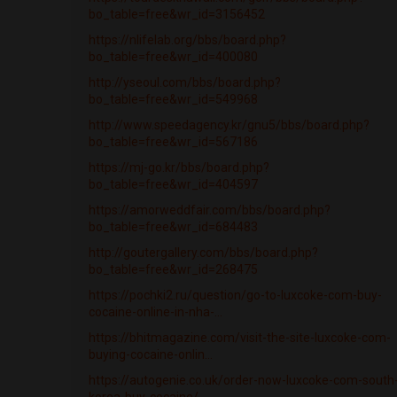
bo_table=free&wr_id=3156452
https://nlifelab.org/bbs/board.php?
bo_table=free&wr_id=400080
http://yseoul.com/bbs/board.php?
bo_table=free&wr_id=549968
http://www.speedagency.kr/gnu5/bbs/board.php?
bo_table=free&wr_id=567186
https://mj-go.kr/bbs/board.php?
bo_table=free&wr_id=404597
https://amorweddfair.com/bbs/board.php?
bo_table=free&wr_id=684483
http://goutergallery.com/bbs/board.php?
bo_table=free&wr_id=268475
https://pochki2.ru/question/go-to-luxcoke-com-buy-
cocaine-online-in-nha-...
https://bhitmagazine.com/visit-the-site-luxcoke-com-
buying-cocaine-onlin...
https://autogenie.co.uk/order-now-luxcoke-com-south