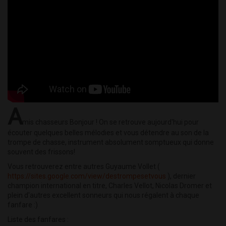
A
mis chasseurs Bonjour ! On se retrouve aujourd'hui pour
écouter quelques belles mélodies et vous détendre au son de la
trompe de chasse, instrument absolument somptueux qui donne
souvent des frissons!
Vous retrouverez entre autres Guyaume Vollet (
https://sites.google.com/view/destrompesetvous
), dernier
champion international en titre, Charles Vellot, Nicolas Dromer et
plein d'autres excellent sonneurs qui nous régalent à chaque
fanfare :)
Liste des fanfares :