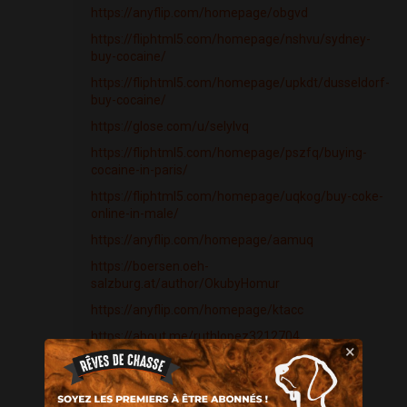
https://anyflip.com/homepage/obgvd
https://fliphtml5.com/homepage/nshvu/sydney-
buy-cocaine/
https://fliphtml5.com/homepage/upkdt/dusseldorf-
buy-cocaine/
https://glose.com/u/selylvq
https://fliphtml5.com/homepage/pszfq/buying-
cocaine-in-paris/
https://fliphtml5.com/homepage/uqkog/buy-coke-
online-in-male/
https://anyflip.com/homepage/aamuq
https://boersen.oeh-
salzburg.at/author/OkubyHomur
https://anyflip.com/homepage/ktacc
https://about.me/ruthlopez3212704
×
https://boosty.to/PaulJacksoncme51
https://fliphtml5.com/homepage/uvgag/ibiza-
where-can-i-buy-cocaine?/