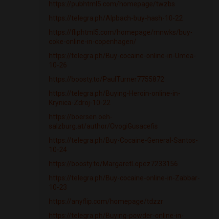
https://pubhtml5.com/homepage/twzbs
https://telegra.ph/Alpbach-buy-hash-10-22
https://fliphtml5.com/homepage/mnwks/buy-
coke-online-in-copenhagen/
https://telegra.ph/Buy-cocaine-online-in-Umea-
10-26
https://boosty.to/PaulTurner7755872
https://telegra.ph/Buying-Heroin-online-in-
Krynica-Zdroj-10-22
https://boersen.oeh-
salzburg.at/author/OvogiGusacefis
https://telegra.ph/Buy-Cocaine-General-Santos-
10-24
https://boosty.to/MargaretLopez7233156
https://telegra.ph/Buy-cocaine-online-in-Zabbar-
10-23
https://anyflip.com/homepage/tdzzr
https://telegra.ph/Buying-powder-online-in-