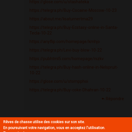
https://glose.com/u/stashateka
https://telegra.ph/Buy-Cocaine-Moscow-10-23
https://about.me/lisaturnertma29
https://telegra.ph/Buy-Ecstasy-online-in-Santa-
Tecla-10-22
https://anyflip.com/homepage/kmhjo
https://telegra.ph/Levi-buy-blow-10-22
https://pubhtml5.com/homepage/nizkv
https://telegra.ph/Buy-hash-online-in-Nelspruit-
10-22
https://glose.com/u/stompphoi
https://telegra.ph/Buy-coke-Dhahran-10-22
Répondre
Rêves de chasse utilise des cookies sur son site.
CharlesFairl (non vérifié)
En poursuivant votre navigation, vous en acceptez l'utilisation.