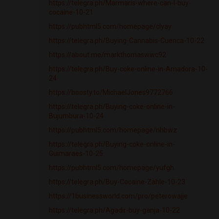
https://telegra.ph/Marmaris-where-can-I-buy-
cocaine-10-21
https://pubhtml5.com/homepage/clyay
https://telegra.ph/Buying-Cannabis-Cuenca-10-22
https://about.me/markthomaswwc92
https://telegra.ph/Buy-coke-online-in-Amadora-10-
24
https://boosty.to/MichaelJones9772766
https://telegra.ph/Buying-coke-online-in-
Bujumbura-10-24
https://pubhtml5.com/homepage/nhbwz
https://telegra.ph/Buying-coke-online-in-
Guimaraes-10-25
https://pubhtml5.com/homepage/yufgh
https://telegra.ph/Buy-Cocaine-Zahle-10-23
https://1businessworld.com/pro/peterowajje
https://telegra.ph/Agadir-buy-ganja-10-22