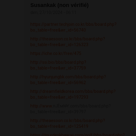
Susankak (non vérifié)
dim, 27/10/2024 - 06:11
https://partner.techjoin.co.kr/bbs/board.php?
bo_table=free&wr_id=56740
http://theaesoon.co.kr/bbs/board.php?
bo_table=free&wr_id=126323
https://iche.co.kr/free/475
http://ssi.bio/bbs/board.php?
bo_table=free&wr_id=37759
http://hyunjungbk.com/bbs/board.php?
bo_table=free&wr_id=56962
http://dreamfieldkorea.com/bbs/board.php?
bo_table=free&wr_id=197293
http://www
.лЈЁм№ґ.com/bbs/board.php?
bo_table=free&wr_id=39797
http://theaesoon.co.kr/bbs/board.php?
bo_table=free&wr_id=125419
https://tourdeskhawaii.com/golf/bbs/board.php?