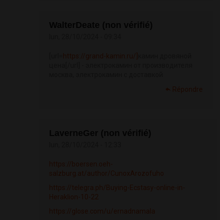
WalterDeate (non vérifié)
lun, 28/10/2024 - 09:34
[url=
https://grand-kamin.ru/]
камин дровяной
цена[/url] - электрокамин от производителя
москва, электрокамин с доставкой
Répondre
LaverneGer (non vérifié)
lun, 28/10/2024 - 12:33
https://boersen.oeh-
salzburg.at/author/CunoxArozofuho
https://telegra.ph/Buying-Ecstasy-online-in-
Heraklion-10-22
https://glose.com/u/ernadnamala