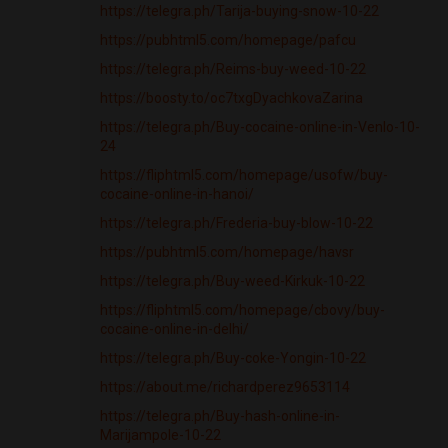
https://telegra.ph/Tarija-buying-snow-10-22
https://pubhtml5.com/homepage/pafcu
https://telegra.ph/Reims-buy-weed-10-22
https://boosty.to/oc7txgDyachkovaZarina
https://telegra.ph/Buy-cocaine-online-in-Venlo-10-
24
https://fliphtml5.com/homepage/usofw/buy-
cocaine-online-in-hanoi/
https://telegra.ph/Frederia-buy-blow-10-22
https://pubhtml5.com/homepage/havsr
https://telegra.ph/Buy-weed-Kirkuk-10-22
https://fliphtml5.com/homepage/cbovy/buy-
cocaine-online-in-delhi/
https://telegra.ph/Buy-coke-Yongin-10-22
https://about.me/richardperez9653114
https://telegra.ph/Buy-hash-online-in-
Marijampole-10-22