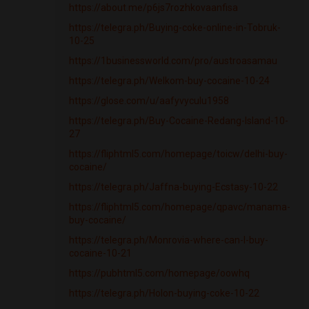
https://about.me/p6js7rozhkovaanfisa
https://telegra.ph/Buying-coke-online-in-Tobruk-
10-25
https://1businessworld.com/pro/austroasamau
https://telegra.ph/Welkom-buy-cocaine-10-24
https://glose.com/u/aafyvyculu1958
https://telegra.ph/Buy-Cocaine-Redang-Island-10-
27
https://fliphtml5.com/homepage/toicw/delhi-buy-
cocaine/
https://telegra.ph/Jaffna-buying-Ecstasy-10-22
https://fliphtml5.com/homepage/qpavc/manama-
buy-cocaine/
https://telegra.ph/Monrovia-where-can-I-buy-
cocaine-10-21
https://pubhtml5.com/homepage/oowhq
https://telegra.ph/Holon-buying-coke-10-22