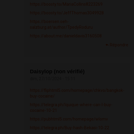
https://boosty.to/MariaCollins8223269
https://boosty.to/JeffThomas3049928
https://boersen.oeh-
salzburg.at/author/TpedyRoduru
https://about.me/danieldavis3160508
Répondre
Daisylop (non vérifié)
dim, 27/10/2024 - 15:11
https://fliphtml5.com/homepage/chkvo/bangkok-
buy-cocaine/
https://telegra.ph/Iquique-where-can-I-buy-
cocaine-10-21
https://pubhtml5.com/homepage/wlomv
https://telegra.ph/Buy-hash-Bekasi-10-22