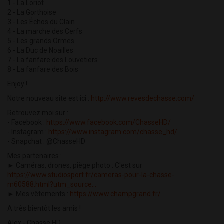
1 - La Loriot
2 - La Gorthoise
3 - Les Échos du Clain
4 - La marche des Cerfs
5 - Les grands Ormes
6 - La Duc de Noailles
7 - La fanfare des Louvetiers
8 - La fanfare des Bois
Enjoy !
Notre nouveau site est ici :
http://www.revesdechasse.com/
Retrouvez moi sur :
- Facebook :
https://www.facebook.com/ChasseHD/
- Instagram :
https://www.instagram.com/chasse_hd/
- Snapchat : @ChasseHD
Mes partenaires :
► Caméras, drones, piège photo : C'est sur
https://www.studiosport.fr/cameras-pour-la-chasse-
m60588.html?utm_source...
► Mes vêtements :
https://www.champgrand.fr/
A très bientôt les amis !
Alex - Chasse HD