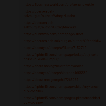
https://1businessworld.com/pro/aenanuwukile
https://boersen.oeh-
salzburg.at/author/WdaqeNukaho
https://boersen.oeh-
salzburg.at/author/UuxagAhamud
https://pubhtml5.com/homepage/srbet
https://boersen.oeh-salzburg.at/author/OfedoKidiw
https://boosty.to/JosephWilliams7152742
https://fliphtml5.com/homepage/bekqs/buy-coke-
online-in-kuala-lumpur/
https://about.me/hgzucktrofimovaraisa
https://boosty.to/JosephMartinez4655553
https://about.me/georgehill7265954
https://fliphtml5.com/homepage/ubfpt/mykonos-
buy-cocaine/
https://fliphtml5.com/homepage/upkdt/dusseldorf-
buy-cocaine/