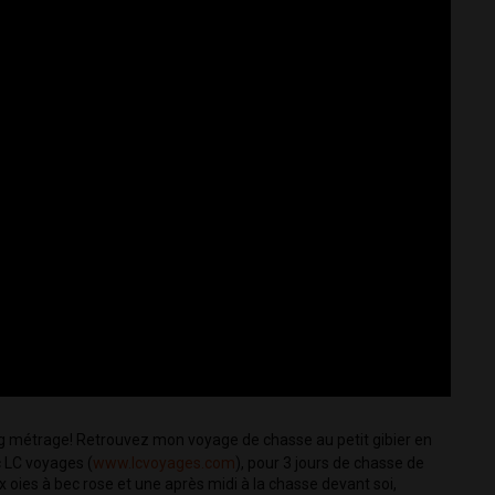
ong métrage! Retrouvez mon voyage de chasse au petit gibier en 
 LC voyages (
www.lcvoyages.com
), pour 3 jours de chasse de 
oies à bec rose et une après midi à la chasse devant soi, 