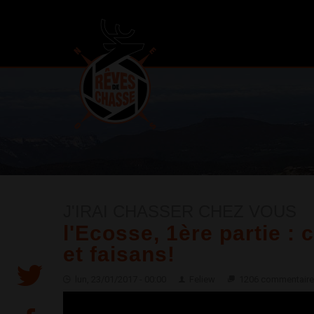
J'IRAI CHASSER CHEZ VOUS
l'Ecosse, 1ère partie :
et faisans!
lun, 23/01/2017 - 00:00
Feliew
1206 commentaire