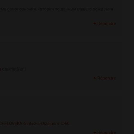
тема самопознания, которая по данным вашего рождения
Répondre
a
darknet[/url]
Répondre
-CHELOVEKA-Sintez-s-Dizajnom-CHel...
Répondre