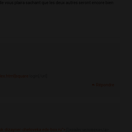
le vous plaira sachant que les deux autres seront encore bien 
ndex.html]square
login[/url]
Répondre
nsk-dizayner-cheloveka.edx-box.ru">
Дизайн человека</a>