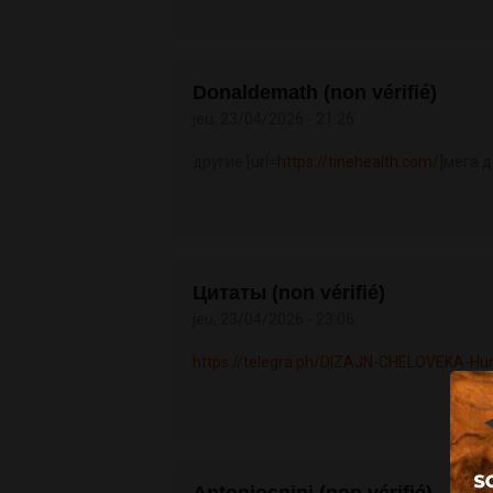
Donaldemath (non vérifié)
jeu, 23/04/2026 - 21:26
другие [url=
https://tinehealth.com/]
мега д
Цитаты (non vérifié)
jeu, 23/04/2026 - 23:06
https://telegra.ph/DIZAJN-CHELOVEKA-Hu
Antoniosnini (non vérifié)