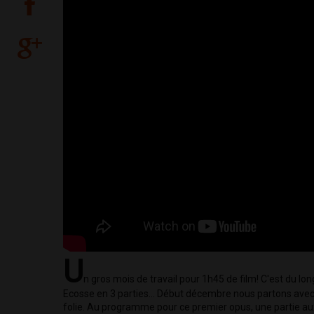
U
n gros mois de travail pour 1h45 de film! C'est du l
Ecosse en 3 parties... Début décembre nous partons avec
folie. Au programme pour ce premier opus, une partie aux 