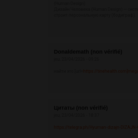
(Human Design)
Дизайн Человека (Human Design) — сис
строит персональную карту (бодиграф).
Donaldemath (non vérifié)
jeu, 23/04/2026 - 09:26
найти это [url=
https://tinehealth.com]meg
Цитаты (non vérifié)
jeu, 23/04/2026 - 18:37
https://telegra.ph/Hyuman-dizajn-DIZAJN