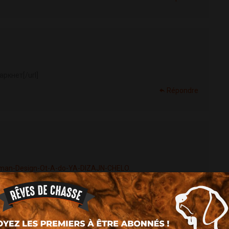
аркнет[/url]
Répondre
man-Design-Ot-A-do-YA-DIZAJN-CHELO...
Répondre