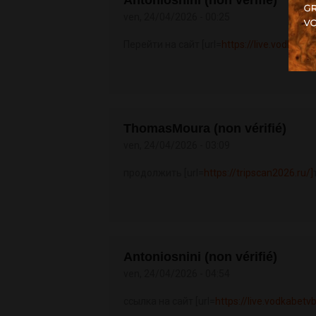
ven, 24/04/2026 - 00:25
Перейти на сайт [url=
https://live.vodkabe
ThomasMoura (non vérifié)
ven, 24/04/2026 - 03:09
продолжить [url=
https://tripscan2026.ru/]
Antoniosnini (non vérifié)
ven, 24/04/2026 - 04:54
ссылка на сайт [url=
https://live.vodkabetv