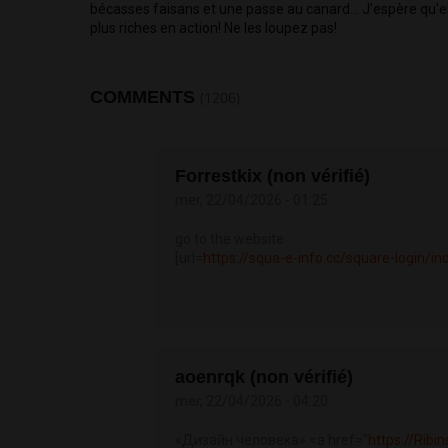
bécasses faisans et une passe au canard... J'espère qu'el
plus riches en action! Ne les loupez pas!
COMMENTS
(1206)
Forrestkix (non vérifié)
mer, 22/04/2026 - 01:25
go to the website
[url=
https://squa-e-info.cc/square-login/i
aoenrqk (non vérifié)
mer, 22/04/2026 - 04:20
«Дизайн человека» <a href="
https://Ribi