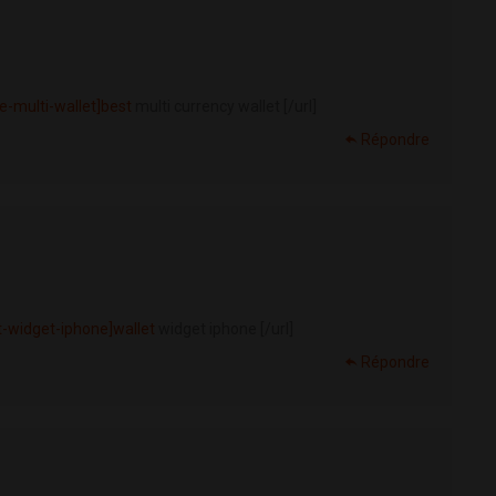
e-multi-wallet]best
multi currency wallet [/url]
Répondre
t-widget-iphone]wallet
widget iphone [/url]
Répondre