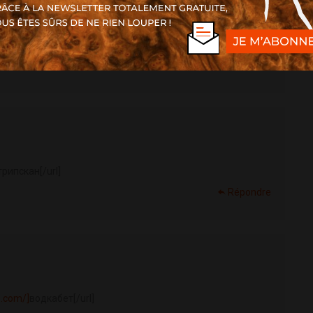
tvb.com]casino
vodka[/url]
Répondre
трипскан[/url]
Répondre
b.com/]
водкабет[/url]