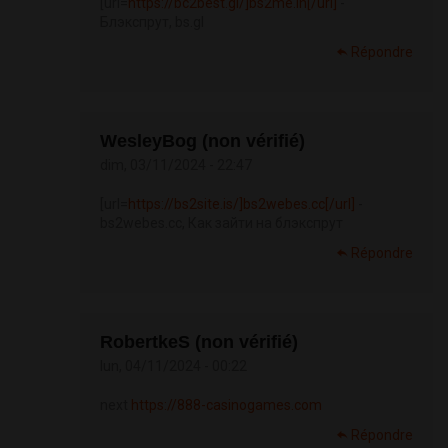
[url=
https://bc2best.gl/]bs2me.in[/url]
-
Блэкспрут, bs.gl
Répondre
WesleyBog (non vérifié)
dim, 03/11/2024 - 22:47
[url=
https://bs2site.is/]bs2webes.cc[/url]
-
bs2webes.cc, Как зайти на блэкспрут
Répondre
RobertkeS (non vérifié)
lun, 04/11/2024 - 00:22
next
https://888-casinogames.com
Répondre