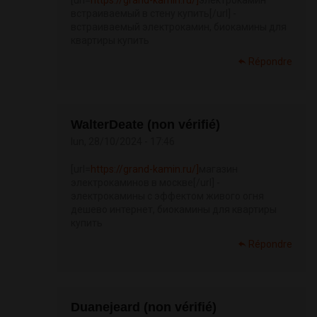
[url=
https://grand-kamin.ru/]
электрокамин
встраиваемый в стену купить[/url] -
встраиваемый электрокамин, биокамины для
квартиры купить
Répondre
WalterDeate (non vérifié)
lun, 28/10/2024 - 17:46
[url=
https://grand-kamin.ru/]
магазин
электрокаминов в москве[/url] -
электрокамины с эффектом живого огня
дешево интернет, биокамины для квартиры
купить
Répondre
Duanejeard (non vérifié)