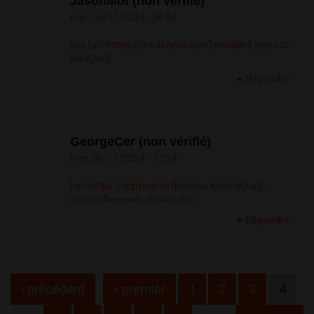
JasonMot (non vérifié)
mer, 06/11/2024 - 06:04
site [url=
https://modafinlxl.com]modalert
when to
take[/url]
Répondre
GeorgeCer (non vérifié)
mer, 06/11/2024 - 12:24
[url=
https://criptacc.net]
купить крипту[/url] -
cripta обменник, купить btc
Répondre
Pages
‹ précédent
« premier
1
2
3
4