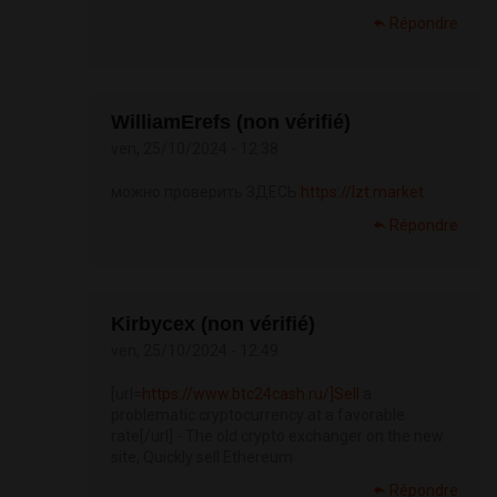
Répondre
WilliamErefs (non vérifié)
ven, 25/10/2024 - 12:38
можно проверить ЗДЕСЬ
https://lzt.market
Répondre
Kirbycex (non vérifié)
ven, 25/10/2024 - 12:49
[url=
https://www.btc24cash.ru/]Sell
a
problematic cryptocurrency at a favorable
rate[/url] - The old crypto exchanger on the new
site, Quickly sell Ethereum
Répondre