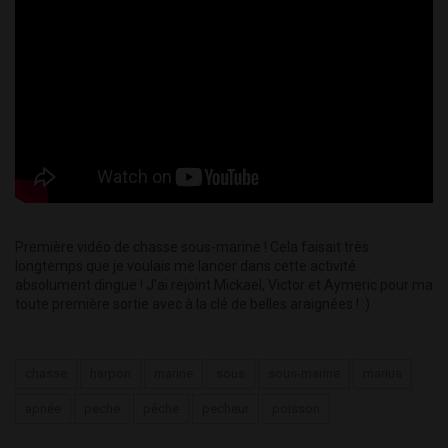
Première vidéo de chasse sous-marine ! Cela faisait très
longtemps que je voulais me lancer dans cette activité
absolument dingue ! J'ai rejoint Mickael, Victor et Aymeric pour ma
toute première sortie avec à la clé de belles araignées ! :)
chasse
harpon
marine
sous
sous-marine
marius
apnée
peche
pêche
pecheur
poisson