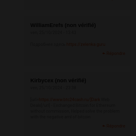
WilliamErefs (non vérifié)
ven, 25/10/2024 - 13:43
Подробнее здесь
https://zelenka.guru
Répondre
Kirbycex (non vérifié)
ven, 25/10/2024 - 23:38
[url=
https://www.btc24cash.ru/]Dark
Web
Deals[/url] - Exchanged Bitcoin for Ethereum
without commission, Helped solve the problem
with the negative aml of bitcoin
Répondre