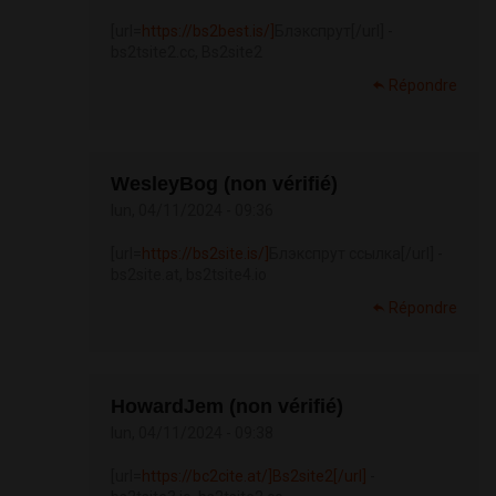
[url=
https://bs2best.is/]
Блэкспрут[/url] -
bs2tsite2.cc, Bs2site2
Répondre
WesleyBog (non vérifié)
lun, 04/11/2024 - 09:36
[url=
https://bs2site.is/]
Блэкспрут ссылка[/url] -
bs2site.at, bs2tsite4.io
Répondre
HowardJem (non vérifié)
lun, 04/11/2024 - 09:38
[url=
https://bc2cite.at/]Bs2site2[/url]
-