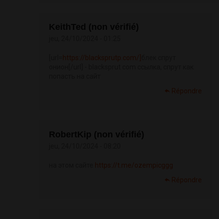
KeithTed (non vérifié)
jeu, 24/10/2024 - 01:25
[url=
https://blacksprutp.com/]
блек спрут
онион[/url] - blacksprut com ссылка, спрут как
попасть на сайт
Répondre
RobertKip (non vérifié)
jeu, 24/10/2024 - 08:20
на этом сайте
https://t.me/ozempicggg
Répondre