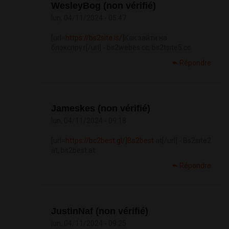
WesleyBog (non vérifié)
lun, 04/11/2024 - 05:47
[url=
https://bs2site.is/]
Как зайти на
блэкспрут[/url] - bs2webes.cc, bs2tsite5.cc
Répondre
Jameskes (non vérifié)
lun, 04/11/2024 - 09:18
[url=
https://bc2best.gl/]Bs2best
at[/url] - Bs2site2
at, bs2best.at
Répondre
JustinNaf (non vérifié)
lun, 04/11/2024 - 09:25