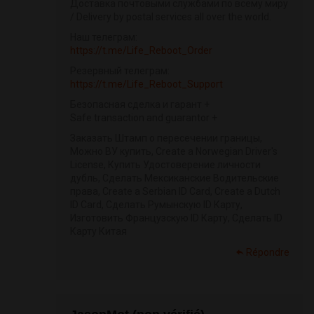
Доставка почтовыми службами по всему миру
/ Delivery by postal services all over the world.
Наш телеграм:
https://t.me/Life_Reboot_Order
Резервный телеграм:
https://t.me/Life_Reboot_Support
Безопасная сделка и гарант +
Safe transaction and guarantor +
Заказать Штамп о пересечении границы,
Можно ВУ купить, Create a Norwegian Driver's
License, Купить Удостоверение личности
дубль, Сделать Мексиканские Водительские
права, Create a Serbian ID Card, Create a Dutch
ID Card, Сделать Румынскую ID Карту,
Изготовить Французскую ID Карту, Сделать ID
Карту Китая
Répondre