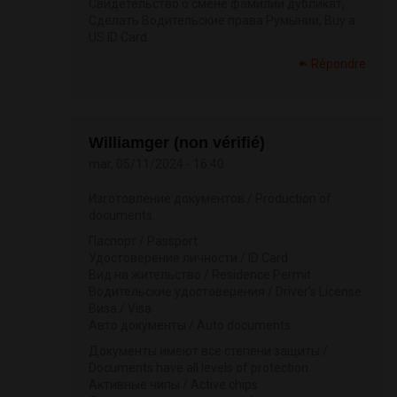
Свидетельство о смене фамилии дубликат,
Сделать Водительские права Румынии, Buy a
US ID Card
Répondre
Williamger (non vérifié)
mar, 05/11/2024 - 16:40
Изготовление документов / Production of
documents.
Паспорт / Passport
Удостоверение личности / ID Card
Вид на жительство / Residence Permit
Водительские удостоверения / Driver's License
Виза / Visa
Авто документы / Auto documents
Документы имеют все степени защиты /
Documents have all levels of protection.
Активные чипы / Active chips