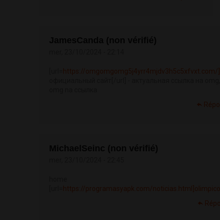
JamesCanda (non vérifié)
mer, 23/10/2024 - 22:14
[url=
https://omgomgomg5j4yrr4mjdv3h5c5xfvxt.com/
официальный сайт[/url] - актуальная ссылка на omg
omg na ссылка
Répo
MichaelSeinc (non vérifié)
mer, 23/10/2024 - 22:45
home
[url=
https://programasyapk.com/noticias.html]olimpico[
Répo