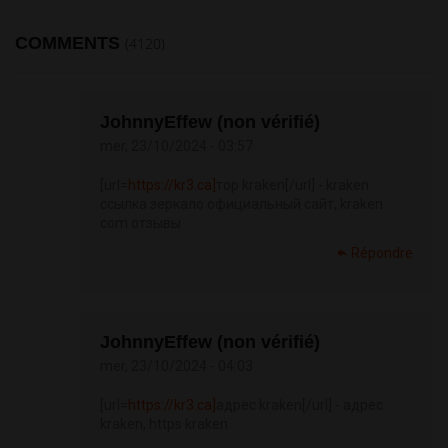
COMMENTS
(4120)
JohnnyEffew (non vérifié)
mer, 23/10/2024 - 03:57
[url=
https://kr3.ca]
тор kraken[/url] - kraken
ссылка зеркало официальный сайт, kraken
com отзывы
Répondre
JohnnyEffew (non vérifié)
mer, 23/10/2024 - 04:03
[url=
https://kr3.ca]
адрес kraken[/url] - адрес
kraken, https kraken