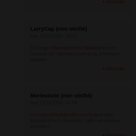
Répondre
LarryCap (non vérifié)
mer, 23/10/2024 - 08:17
[url=
https://blacksprutor.biz/]blacksprut
com
ссылка[/url] - blacksprut com вход, блэкспрут
даркнет
Répondre
Merlestone (non vérifié)
mer, 23/10/2024 - 09:08
[url=
https://blackspruttor.com/]
новый сайт
blacksprut[/url] - блекспрут, рабочее зеркало
blacksprut
Répondre