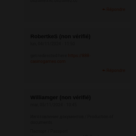
bs2tsite3.io, bs2tsite2.cc
Répondre
RobertkeS (non vérifié)
lun, 04/11/2024 - 11:50
get redirected here
https://888-
casinogames.com
Répondre
Williamger (non vérifié)
mar, 05/11/2024 - 10:45
Изготовление документов / Production of
documents.
Паспорт / Passport