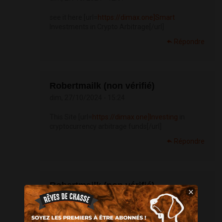
see it here [url=
https://dimax.one]Smart
Investments in Crypto Arbitrage[/url]
Répondre
Robertmailk (non vérifié)
dim, 27/10/2024 - 15:24
This Site [url=
https://dimax.one]Investing
in
cryptocurrency arbitrage funds[/url]
Répondre
Robertmailk (non vérifié)
×
dim, 27/10/2024 - 22:37
anchor [url=
https://dimax.one]Effective