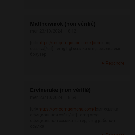
Matthewmok (non vérifié)
mer, 23/10/2024 - 18:12
[url=
https://omgomgonion.com/]omg
shop
ссылка[/url] - omg1 gl ссылка omg, ссылка омг
браузер
Répondre
Ervineroke (non vérifié)
mer, 23/10/2024 - 18:59
[url=
https://omgomgomgna.com/]
омг ссылка
официальная сайт[/url] - omg omg
официальная ссылка на тор, omg рабочая
ссылка