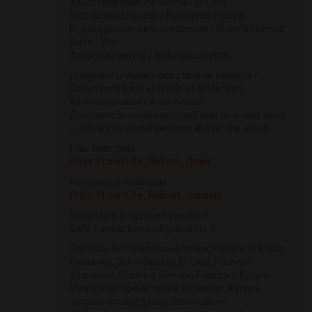
Удостоверение личности / ID Card
Вид на жительство / Residence Permit
Водительские удостоверения / Driver's License
Виза / Visa
Авто документы / Auto documents
Документы имеют все степени защиты /
Documents have all levels of protection.
Активные чипы / Active chips
Доставка почтовыми службами по всему миру
/ Delivery by postal services all over the world.
Наш телеграм:
https://t.me/Life_Reboot_Order
Резервный телеграм:
https://t.me/Life_Reboot_Support
Безопасная сделка и гарант +
Safe transaction and guarantor +
Сделать Нотариальный бланк, Купить ID Карту
Румынии, Get a Chinese ID Card, Паспорт
удаленно, Create a German Passport, Купить
Международные права дубликат, Купить
Загранпаспорт дубль, Изготовить