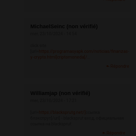
MichaelSeinc (non vérifié)
mer, 23/10/2024 - 14:54
click site
[url=
https://programasyapk.com/noticias/finanzas-
y-crypto.html]criptomoneda[/...
Répondre
Williamjap (non vérifié)
mer, 23/10/2024 - 17:21
[url=
https://blacksprutg.net/]
ссылка
блэкспрут[/url] - blacksprut вход, официальная
ссылка на blacksprut
Répondre