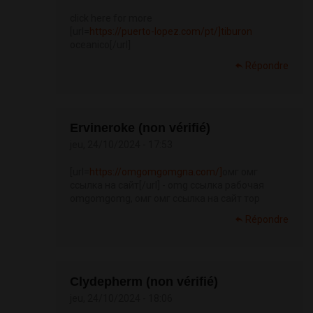
click here for more
[url=
https://puerto-lopez.com/pt/]tiburon
oceanico[/url]
Répondre
Ervineroke (non vérifié)
jeu, 24/10/2024 - 17:53
[url=
https://omgomgomgna.com/]
омг омг
ссылка на сайт[/url] - omg ссылка рабочая
omgomgomg, омг омг ссылка на сайт тор
Répondre
Clydepherm (non vérifié)
jeu, 24/10/2024 - 18:06