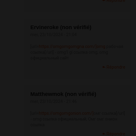
Répondre
Ervineroke (non vérifié)
mer, 23/10/2024 - 21:04
[url=
https://omgomgomgna.com/]omg
рабочая
ссылка[/url] - omg1 gl ссылка omg, omg
официальный сайт
Répondre
Matthewmok (non vérifié)
mer, 23/10/2024 - 21:46
[url=
https://omgomgonion.com/]
омг ссылка[/url]
- omg ссылка официальный, Омг омг онион
ссылка
Répondre