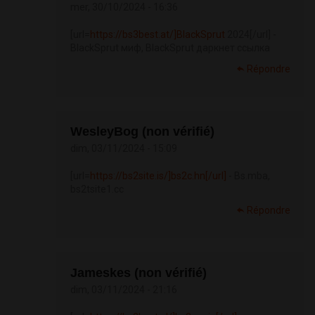
mer, 30/10/2024 - 16:36
[url=
https://bs3best.at/]BlackSprut
2024[/url] -
BlackSprut миф, BlackSprut даркнет ссылка
Répondre
WesleyBog (non vérifié)
dim, 03/11/2024 - 15:09
[url=
https://bs2site.is/]bs2c.hn[/url]
- Bs.mba,
bs2tsite1.cc
Répondre
Jameskes (non vérifié)
dim, 03/11/2024 - 21:16