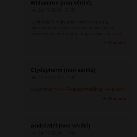
Williamron (non vérifié)
jeu, 24/10/2024 - 08:26
[url=
https://omgwomen.com/]omg
omg
официальная ссылка на тор браузер[/url] -
ссылка онион omg, omg omg ссылка зеркало
Répondre
Clydepherm (non vérifié)
jeu, 24/10/2024 - 10:06
сюда
https://xn----7sbbajqthmir8bngi.xn--p1acf/
Répondre
Andrewlef (non vérifié)
jeu, 24/10/2024 - 17:45