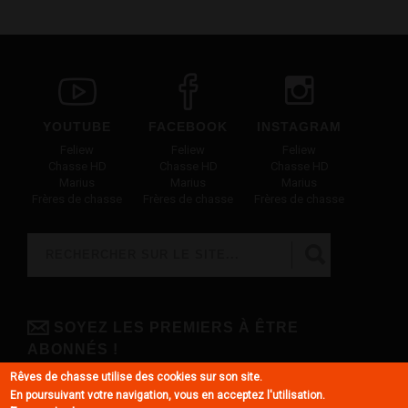
YOUTUBE
FACEBOOK
INSTAGRAM
Feliew
Feliew
Feliew
Chasse HD
Chasse HD
Chasse HD
Marius
Marius
Marius
Frères de chasse
Frères de chasse
Frères de chasse
Rechercher
FORMULAIRE DE RECHERCHE
SOYEZ LES PREMIERS À ÊTRE
ABONNÉS !
Rêves de chasse utilise des cookies sur son site.
Grâce à la newsletter totalement gratuite, vous êtes sûrs de ne rien
En poursuivant votre navigation, vous en acceptez l'utilisation.
louper !