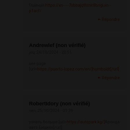
Главная
https://xn----7sbbajqthmir8bngi.xn--
p1acf/
Répondre
Andrewlef (non vérifié)
jeu, 24/10/2024 - 20:51
see page
[url=
https://puerto-lopez.com/en/]humboldt[/url]
Répondre
RobertIdory (non vérifié)
ven, 25/10/2024 - 01:39
узнать больше [url=
https://autopark.kg/]
Аренда
авто Бишкек[/url]