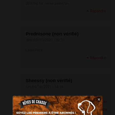
300 mg for nerve pain</a>
Répondre
Prednisone (non vérifié)
dim, 03/10/2021 - 02:56
Lasix Price
Répondre
Sheessy (non vérifié)
lun, 04/10/2021 - 14:34
<a
×
href=
https://buyneurontine.com/>Neurontine</a>
Répondre