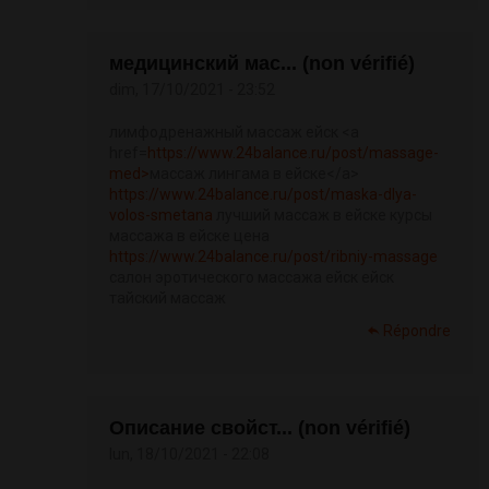
медицинский мас... (non vérifié)
dim, 17/10/2021 - 23:52
лимфодренажный массаж ейск <a
href=
https://www.24balance.ru/post/massage-
med>
массаж лингама в ейске</a>
https://www.24balance.ru/post/maska-dlya-
volos-smetana
лучший массаж в ейске курсы
массажа в ейске цена
https://www.24balance.ru/post/ribniy-massage
салон эротического массажа ейск ейск
тайский массаж
Répondre
Описание свойст... (non vérifié)
lun, 18/10/2021 - 22:08