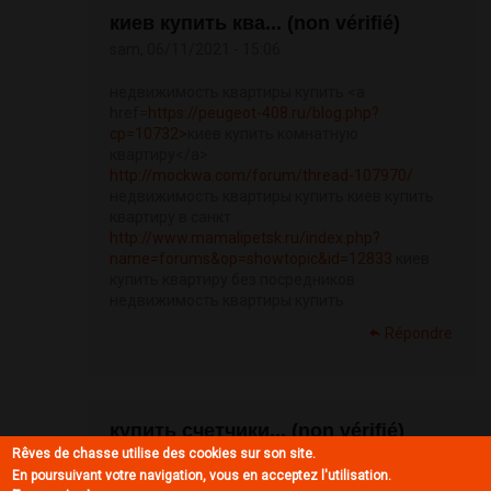
киев купить ква... (non vérifié)
sam, 06/11/2021 - 15:06
недвижимость квартиры купить <a
href=
https://peugeot-408.ru/blog.php?
cp=10732>
киев купить комнатную
квартиру</a>
http://mockwa.com/forum/thread-107970/
недвижимость квартиры купить киев купить
квартиру в санкт
http://www.mamalipetsk.ru/index.php?
name=forums&op=showtopic&id=12833
киев
купить квартиру без посредников
недвижимость квартиры купить
Répondre
купить счетчики... (non vérifié)
Rêves de chasse utilise des cookies sur son site.
sam, 06/11/2021 - 17:56
En poursuivant votre navigation, vous en acceptez l'utilisation.