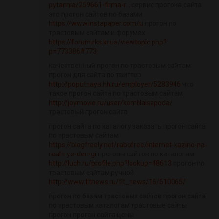
pytannia/259661-firma-r...
сервис прогона сайта
это прогон сайтов по базами
https://www.instapaper.com/u
прогон по
трастовым сайтам и форумах
https://forum.rks.kr.ua/viewtopic.php?
p=773386#773
качественный прогон по трастовым сайтам
прогон для сайта по твиттер
http://poputnaya.hh.ru/employer/5283946
что
такое прогон сайта по трастовым сайтам
http://joymovie.ru/user/komNaisapoda/
трастовый прогон сайта
прогон сайта по каталогу заказать прогон сайта
по трастовым сайтам
https://blogfreely.net/rabofree/internet-kazino-na-
real-nye-den-gi
прогоны сайтов по каталогам
http://luch.ru/profile.php?lookup=48613
прогон по
трастовым сайтам ручной
http://www.tltnews.ru/tlt_news/16/610065/
прогон по базам трастовых сайтов прогон сайта
по трастовым каталогам трастовые сайты
прогон прогон сайта цены