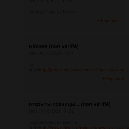
ven, 08/10/2021 - 18:20
Kamagra Francais Acheter
Répondre
Rinkete (non vérifié)
sam, 09/10/2021 - 10:51
<a
href=
http://prednisonebuyon.com/>Prednisone</a>
Répondre
открыты границы... (non vérifié)
sam, 16/10/2021 - 01:22
украина новости июнь <a
href=
http://www.detiseti.ru/modules/newbb_plus/view