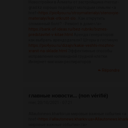
Новостройки в Алматы от застройщика mercur-
grad.kz хорошо подойдут молодым семьям <a
href=
https://pic4you.ru/stroymaterialyi/stenovyie-
materialyi/kak-otkrutit-slo...
Как открутить
сломанный болт? - Ремонт в доме</a>
https://bank-of-ideas.ru/bez-rubriki/biznes-
predstavitel-v-kitae.html
Аренда генераторов:
как выбрать арендодателя? Шторы в гостиную
https://pic4you.ru/dizajn/kakie-veshhi-mozhno-
xranit-na-sklade.html
Эффективные способы
исправления килевидной грудной клетки
Интернет-магазин респираторов
Répondre
главные новости... (non vérifié)
mer, 20/10/2021 - 07:21
Allautonews.kharkiv.ua мировые важные события <a
href=
https://allautonews.kharkiv.ua>Allautonews.khark
мировые важные события</a>