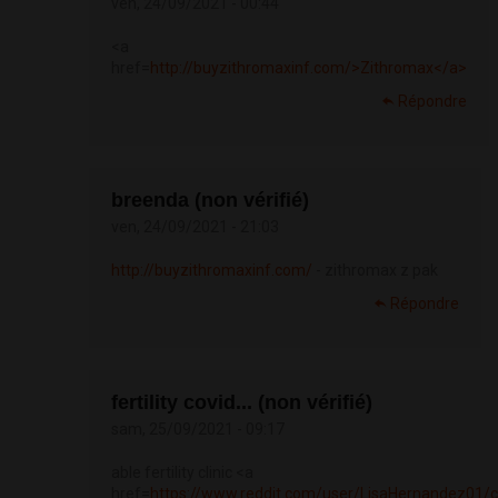
ven, 24/09/2021 - 00:44
<a
href=
http://buyzithromaxinf.com/>Zithromax</a>
Répondre
breenda (non vérifié)
ven, 24/09/2021 - 21:03
http://buyzithromaxinf.com/
- zithromax z pak
Répondre
fertility covid... (non vérifié)
sam, 25/09/2021 - 09:17
able fertility clinic <a
href=
https://www.reddit.com/user/LisaHernandez01/