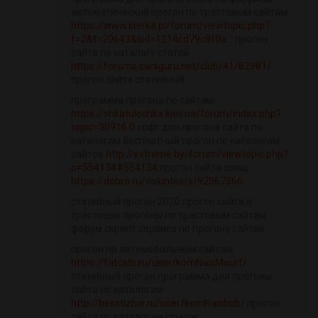
автоматический прогон по трастовым сайтам
https://www.literka.pl/forum/viewtopic.php?
f=2&t=20643&sid=1214cd79c9f0a...
прогон
сайта по каталогу статей
https://forums.carsguru.net/club/41/82981/
прогон сайта статейный
программа прогона по сайтам
https://shkatulochka.kiev.ua/forum/index.php?
topic=30916.0
софт для прогона сайта по
каталогам бесплатный прогон по каталогам
сайтов
http://extreme.by/forum/viewtopic.php?
p=554134#554134
прогон сайта свящ
https://dobro.ru/volunteers/92367366
статейный прогон 2020 прогон сайта в
трастовых прогоны по трастовым сайтам
форум скрипт сервиса по прогону сайтов
прогон по автомобильным сайтам
https://fatcats.ru/user/komNaisMourf/
статейный прогон программа для прогоны
сайта по каталогам
http://besstizhie.ru/user/komNaisbub/
прогон
сайта по каталогам ссылок