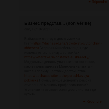
Répondre
Бизнес представ... (non vérifié)
dim, 17/10/2021 - 16:26
Выбираем люстру в дом с умом <a
href=
https://dachasad.site/stroitelstvo/vtorichnyj-
shheben>
Вторичный щебень: виды, где
используется, преимущества</a>
https://vetertsxa.ru/dostavka-sushi-i-rolly/
Модульные диваны уличные: что это такое,
какие преимущества Минеральная вата –
каковы преимущества и достоинства?
https://dachasad.site/tools/poroshkovaya-
pokraska
Почему лучше доверять ремонт
стиральной машины профессионалам?
Угольные и газовые грили: достоинства, где
купить
Répondre