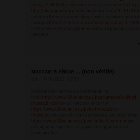
topic_id=38039&p...
украина последние новости на р
http://blog.isport.ua/goebecom/auto-moto/111974.ht
новости Киева прямой эфир самые свежие новости
сегодня
http://nn.forumhub.ru/viewtopic.php?id=2490
котировки новостей украины новости россии украин
сегодня
массаж в ейске ... (non vérifié)
dim, 17/10/2021 - 07:05
массаж ейск частные объявления <a
href=
https://www.24balance.ru/post/anticzellyulitnyj-
massazh-doma>
эро массаж ейск</a>
https://www.24balance.ru/post/francuzskiy-
massage
массаж ейск сити массаж в контакте ейск
https://www.24balance.ru/post/anticel-beremenaya
объявление массаж на дому ейск проститутки
массаж ейск