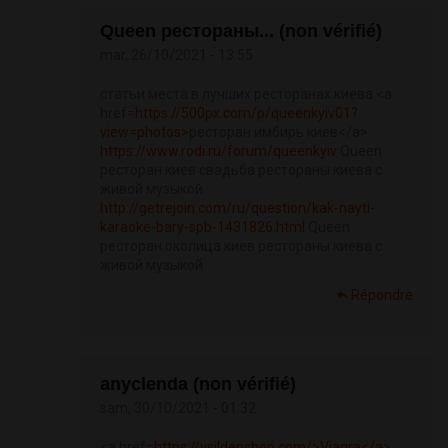
Queen рестораны... (non vérifié)
mar, 26/10/2021 - 13:55
статьи места в лучших ресторанах киева <a
href=
https://500px.com/p/queenkyiv01?
view=photos>
ресторан имбирь киев</a>
https://www.rodi.ru/forum/queenkyiv
Queen
ресторан киев свадьба рестораны киева с
живой музыкой
http://getrejoin.com/ru/question/kak-nayti-
karaoke-bary-spb-1431826.html
Queen
ресторан околица киев рестораны киева с
живой музыкой
Répondre
anyclenda (non vérifié)
sam, 30/10/2021 - 01:32
<a href=
https://vsildenshop.com/>Viagra</a>