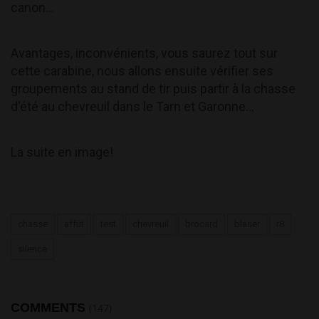
canon...
Avantages, inconvénients, vous saurez tout sur
cette carabine, nous allons ensuite vérifier ses
groupements au stand de tir puis partir à la chasse
d'été au chevreuil dans le Tarn et Garonne...
La suite en image!
chasse
affût
test
chevreuil
brocard
blaser
r8
silence
COMMENTS
(147)