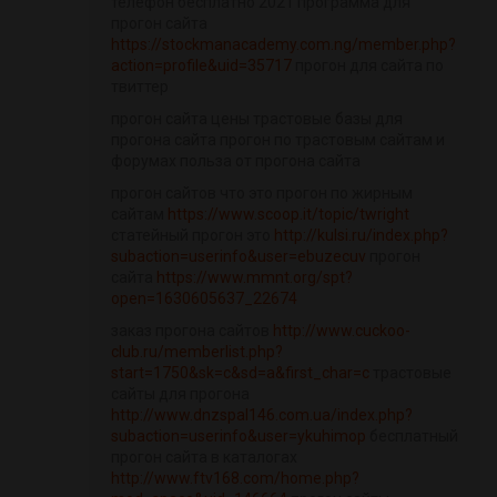
телефон бесплатно 2021 программа для
прогон сайта
https://stockmanacademy.com.ng/member.php?
action=profile&uid=35717
прогон для сайта по
твиттер
прогон сайта цены трастовые базы для
прогона сайта прогон по трастовым сайтам и
форумах польза от прогона сайта
прогон сайтов что это прогон по жирным
сайтам
https://www.scoop.it/topic/twright
статейный прогон это
http://kulsi.ru/index.php?
subaction=userinfo&user=ebuzecuv
прогон
сайта
https://www.mmnt.org/spt?
open=1630605637_22674
заказ прогона сайтов
http://www.cuckoo-
club.ru/memberlist.php?
start=1750&sk=c&sd=a&first_char=c
трастовые
сайты для прогона
http://www.dnzspal146.com.ua/index.php?
subaction=userinfo&user=ykuhimop
бесплатный
прогон сайта в каталогах
http://www.ftv168.com/home.php?