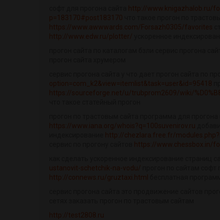
софт для прогона сайта
http://www.knigazhalob.ru/
p=183170#post183170
что такое прогон по трастов
https://www.awwwards.com/Forsazh0305/favorites
ст
http://www.edw.ru/plotter/
ускоренное индексирован
прогон сайта по каталогам бзли сервис прогона сай
прогон сайта хрумером
сервис прогона сайта у что дает прогон сайта по 
option=com_k2&view=itemlist&task=user&id=95418
пр
https://sourceforge.net/u/trubprom2609/wiki/%D
что такое статейный прогон
прогон по трастовым сайта программа для прогона
https://www.iana.org/whois?q=100suvenirov.ru
добави
индексирование
http://chezlara.free.fr/modules.php
сервис по прогону сайтов
https://www.chessbox.in/f
как сделать ускоренное индексирование страниц с
ustanovit-schetchik-na-vodu/
прогон по сайтам софт 
http://connews.ru/gruztaxi.html
бесплатная программ
сервис прогона сайта это продвижение сайтов прого
сетях заказать прогон по трастовым сайтам
http://test2808.ru