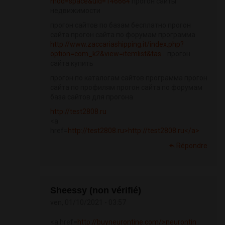
mod=space&uid=146664
прогон сайты
недвижимости
прогон сайтов по базам бесплатно прогон
сайта прогон сайта по форумам программа
http://www.zaccariashipping.it/index.php?
option=com_k2&view=itemlist&tas...
прогон
сайта купить
прогон по каталогам сайтов программа прогон
сайта по профилям прогон сайта по форумам
база сайтов для прогона
http://test2808.ru
<a
href=
http://test2808.ru>http://test2808.ru</a>
Répondre
Sheessy (non vérifié)
ven, 01/10/2021 - 03:57
<a href=
http://buyneurontine.com/>neurontin