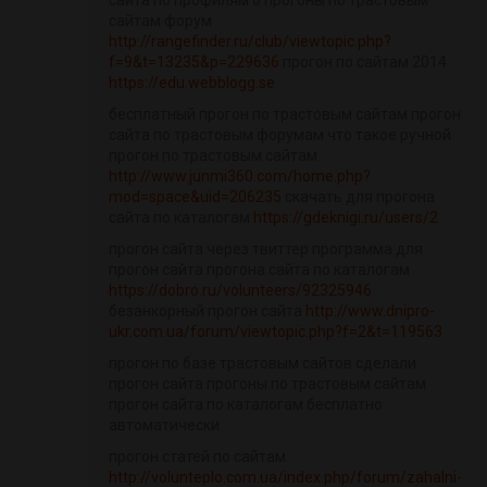
сайта по профилям о прогоны по трастовым
сайтам форум
http://rangefinder.ru/club/viewtopic.php?
f=9&t=13235&p=229636
прогон по сайтам 2014
https://edu.webblogg.se
бесплатный прогон по трастовым сайтам прогон
сайта по трастовым форумам что такое ручной
прогон по трастовым сайтам
http://www.junmi360.com/home.php?
mod=space&uid=206235
скачать для прогона
сайта по каталогам
https://gdeknigi.ru/users/2
прогон сайта через твиттер программа для
прогон сайта прогона сайта по каталогам
https://dobro.ru/volunteers/92325946
безанкорный прогон сайта
http://www.dnipro-
ukr.com.ua/forum/viewtopic.php?f=2&t=119563
прогон по базе трастовым сайтов сделали
прогон сайта прогоны по трастовым сайтам
прогон сайта по каталогам бесплатно
автоматически
прогон статей по сайтам
http://volunteplo.com.ua/index.php/forum/zahalni-