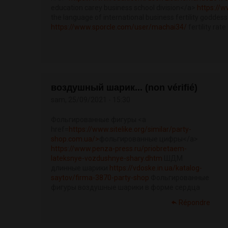
education carey business school division</a>
https://w
the language of international business fertility goddess
https://www.sporcle.com/user/machai34/
fertility rate
воздушный шарик... (non vérifié)
sam, 25/09/2021 - 15:30
Фольгированные фигуры <a
href=
https://www.sitelike.org/similar/party-
shop.com.ua/>
фольгированные цифры</a>
https://www.penza-press.ru/priobretaem-
lateksnye-vozdushnye-shary.dhtm
ШДМ
длинные шарики
https://vdoske.in.ua/katalog-
saytov/firma-3870-party-shop
Фольгированные
фигуры воздушные шарики в форме сердца
Répondre