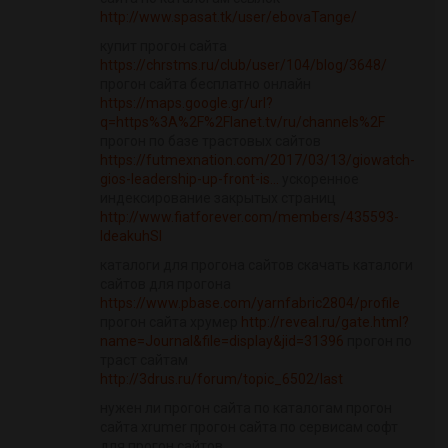
http://www.spasat.tk/user/ebovaTange/
купит прогон сайта
https://chrstms.ru/club/user/104/blog/3648/
прогон сайта бесплатно онлайн
https://maps.google.gr/url?
q=https%3A%2F%2Flanet.tv/ru/channels%2F
прогон по базе трастовых сайтов
https://futmexnation.com/2017/03/13/giowatch-
gios-leadership-up-front-is...
ускоренное
индексирование закрытых страниц
http://www.fiatforever.com/members/435593-
IdeakuhSl
каталоги для прогона сайтов скачать каталоги
сайтов для прогона
https://www.pbase.com/yarnfabric2804/profile
прогон сайта хрумер
http://reveal.ru/gate.html?
name=Journal&file=display&jid=31396
прогон по
траст сайтам
http://3drus.ru/forum/topic_6502/last
нужен ли прогон сайта по каталогам прогон
сайта xrumer прогон сайта по сервисам софт
для прогон сайтов