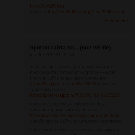
http://test2808.ru
<a href=
http://test2808.ru>http://test2808.ru</a>
Répondre
прогон сайта по... (non vérifié)
jeu, 30/09/2021 - 09:44
хорошие программы для прогона сайтов
прогон сайта по профилям программа для
прогона сайта по доскам объявлений
https://blog.pravo.ru/profile/30510/
прогон по
трастовых сайтах
https://pinterest.jp/pin/700309810811637227/
прогон по трастовым сайта статейных
прогонов прогон сайта по доскам
http://brooks564vd.post-blogs.com/20362678/
онлайн прогон сайта по каталогам бесплатно
прогон сайта результат скачать фильмы на