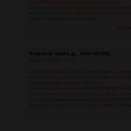
https://allautonews.kharkiv.ua/sport/
последние
политические новости Allautonews.kharkiv.ua миров
важные события
https://allautonews.kharkiv.ua/world
COVID-19 главные новости России
Répo
Кодовый замок д... (non vérifié)
mer, 20/10/2021 - 19:23
Бутылка-раскраска детская «Передвижник», синяя в
href=
https://www.pinterest.pe/pin/631489179006923
scope, в линейку, черный в 2021 г </a>
https://www.pinterest.mx/pin/594123375849201645/
320 мл, оранжевая в 2021 г Кружка на 320 мл, оран
2021 г
https://www.pinterest.ca/pin/27169379001080
Карандаш «alegra» в 2021 г Кодовый замок для бага