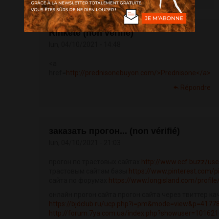
Rinkete (non vérifié)
lun, 04/10/2021 - 14:48
<a
href=
http://prednisonebuyon.com/>Prednisone</a>
Répondre
заказать прогон... (non vérifié)
lun, 04/10/2021 - 21:03
прогон по трастовых сайтах
http://www.ecf.buzz/us
трастовым сайтам базы
https://www.pinterest.com
сайта по форумах
https://www.longisland.com/profile
онлайн прогон сайта прогон сайта через твиттер к
https://bjdclub.ru/ucp.php?i=pm&mode=view&p=4177
http://forum.7ya.com.ua/index.php?showuser=101621