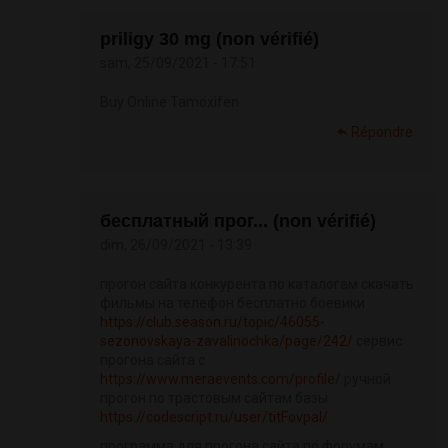
priligy 30 mg (non vérifié)
sam, 25/09/2021 - 17:51
Buy Online Tamoxifen
Répondre
бесплатный прог... (non vérifié)
dim, 26/09/2021 - 13:39
прогон сайта конкурента по каталогам скачать
фильмы на телефон бесплатно боевики
https://club.season.ru/topic/46055-
sezonovskaya-zavalinochka/page/242/
сервис
прогона сайта с
https://www.meraevents.com/profile/
ручной
прогон по трастовым сайтам базы
https://codescript.ru/user/titFovpal/
программа для прогона сайта по форумам