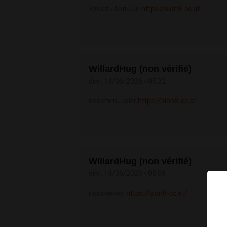
Узнать больше
https://slon8-cc.at
WillardHug (non vérifié)
dim, 14/06/2026 - 05:32
посетить сайт
https://slon8-cc.at
WillardHug (non vérifié)
dim, 14/06/2026 - 08:08
пояснения
https://slon8-cc.at/