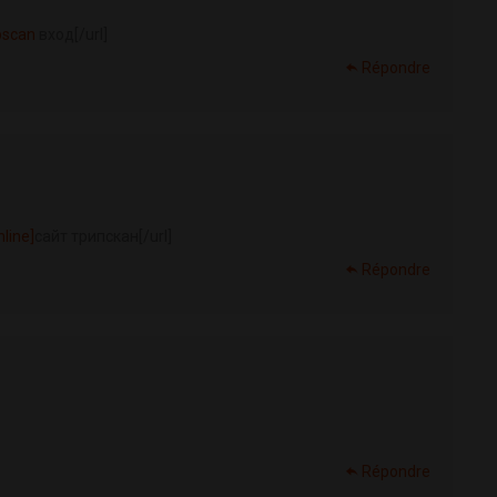
ipscan
вход[/url]
Répondre
nline]
сайт трипскан[/url]
Répondre
Répondre