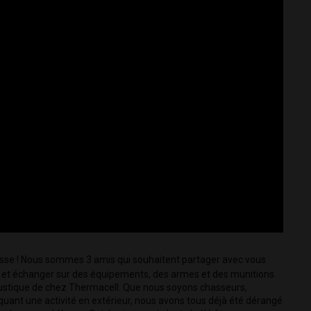
hasse ! Nous sommes 3 amis qui souhaitent partager avec vous 
et échanger sur des équipements, des armes et des munitions. 
moustique de chez Thermacell. Que nous soyons chasseurs, 
ant une activité en extérieur, nous avons tous déjà été dérangé 