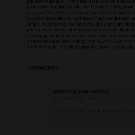
par des moustiques. Thermacell est la solution à plusieu
un accessoire indispensable pour nos sorties à l'approch
voyages. Car ce n’est ni un spray (bien souvent toxique). Ni 
brancher (très utile pour la chasse). C'est une diffusion d
simple. Vous mettez une cartouche de butane, une plaquet
parti pour 4heures de protection contre les moustiques. L
accompagner à toutes vos parties de chasse. Il sera auss
d'informations sur les produits : 
http://www.rivolier.com/c
en commentaire. N'hésitez pas non plus à laisser un pouce 
COMMENTS
(6311)
AndreCib (non vérifié)
dim, 14/06/2026 - 00:59
see this [url=
https://criptotreadbot.com]d