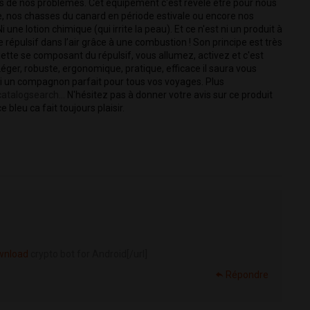
rs de nos problèmes. Cet équipement c'est révélé être pour nous 
e, nos chasses du canard en période estivale ou encore nos 
une lotion chimique (qui irrite la peau). Et ce n'est ni un produit à 
e répulsif dans l’air grâce à une combustion ! Son principe est très 
te se composant du répulsif, vous allumez, activez et c'est 
éger, robuste, ergonomique, pratique, efficace il saura vous 
i un compagnon parfait pour tous vos voyages. Plus 
atalogsearch...
 N'hésitez pas à donner votre avis sur ce produit 
bleu ca fait toujours plaisir. 
ownload
crypto bot for Android[/url]
Répondre