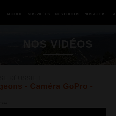
Aller au
contenu
ACCUEIL
NOS VIDÉOS
NOS PHOTOS
NOS ACTUS
LA
principal
NOS VIDÉOS
E RÉUSSIE !
igeons - Caméra GoPro -
taire