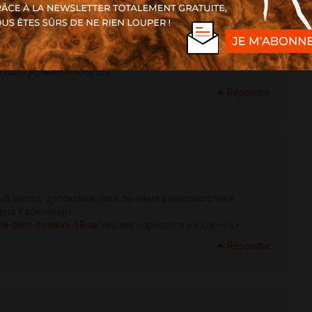
ie.com/]
кракен onion[/url]
Répondre
ый выезд, детоксикация и лечение зависимостей в
тора Калюжной».
g-na-dom-moskva-18.ru/>
вызов нарколога на дом</a>
Répondre