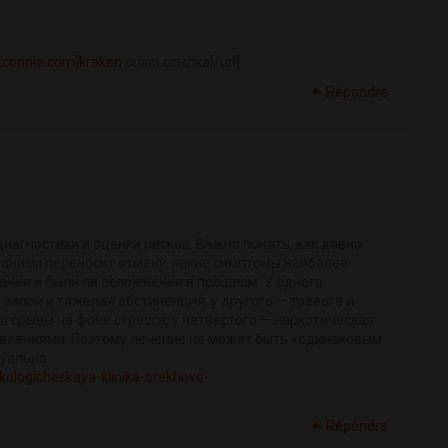
ottconnie.com]kraken
onion ссылка[/url]
Répondre
иагностики и оценки рисков. Важно понять, как давно
ганизм переносит отмену, какие симптомы наиболее
ания и были ли осложнения в прошлом. У одного
запои и тяжёлая абстиненция, у другого — тревога и
я срывы на фоне стресса, у четвёртого — наркотическая
влениями. Поэтому лечение не может быть «одинаковым
уально.
rkologicheskaya-klinika-orekhovo-
Répondre