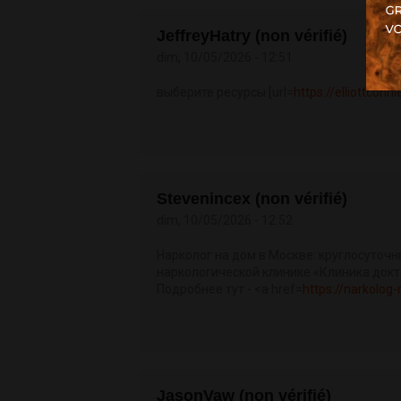
JeffreyHatry (non vérifié)
dim, 10/05/2026 - 12:51
выберите ресурсы [url=
https://elliottconn
Stevenincex (non vérifié)
dim, 10/05/2026 - 12:52
Нарколог на дом в Москве: круглосуточн
наркологической клинике «Клиника док
Подробнее тут - <a href=
https://narkolo
JasonVaw (non vérifié)