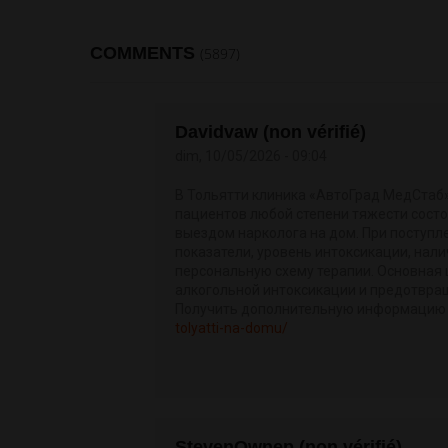
COMMENTS
(5897)
Davidvaw (non vérifié)
dim, 10/05/2026 - 09:04
В Тольятти клиника «АвтоГрад МедСтаб»
пациентов любой степени тяжести состоя
выездом нарколога на дом. При поступ
показатели, уровень интоксикации, нал
персональную схему терапии. Основная 
алкогольной интоксикации и предотвращ
Получить дополнительную информацию
tolyatti-na-domu/
StevenOwnep (non vérifié)