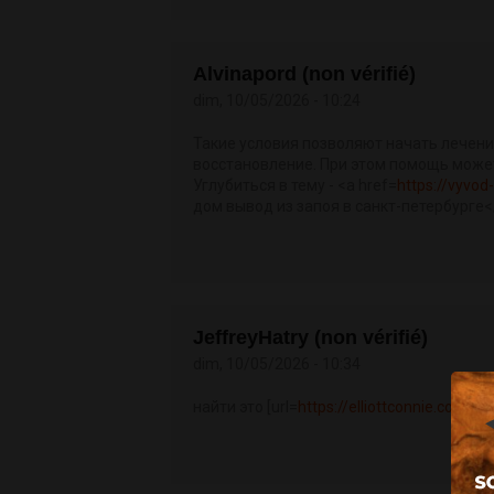
Alvinapord (non vérifié)
dim, 10/05/2026 - 10:24
Такие условия позволяют начать лечени
восстановление. При этом помощь може
Углубиться в тему - <a href=
https://vyvo
дом вывод из запоя в санкт-петербурге<
JeffreyHatry (non vérifié)
dim, 10/05/2026 - 10:34
найти это [url=
https://elliottconnie.com/]k