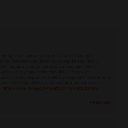
 предлагает круглосуточный вывод из запоя для
ния. Лечение проводится как в стационаре, так и с
лении пациента специалисты оценивают жизненные
ичие сопутствующих заболеваний и составляют
цель — стабилизация состояния, устранение последствий
ение осложнений со стороны сердца, печени и мозга.
 -
https://vyvod-iz-zapoya-tolyatti0.ru/vyvod-iz-zapoya-
Répondre