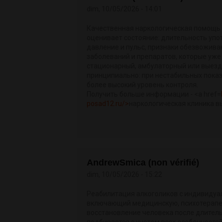
dim, 10/05/2026 - 14:01
Качественная наркологическая помощь с
оценивает состояние: длительность упо
давление и пульс, признаки обезвоживан
заболеваний и препаратов, которые уж
стационарный, амбулаторный или выездно
принципиально: при нестабильных показ
более высокий уровень контроля.
Получить больше информации - <a href=
posad12.ru/>
наркологическая клиника в
AndrewSmica (non vérifié)
dim, 10/05/2026 - 15:22
Реабилитация алкоголиков с индивидуа
включающий медицинскую, психотерапе
восстановление человека после длител
подбирается с учетом всех особенностей