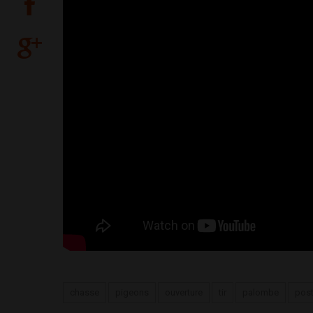
chasse
pigeons
ouverture
tir
palombe
pos