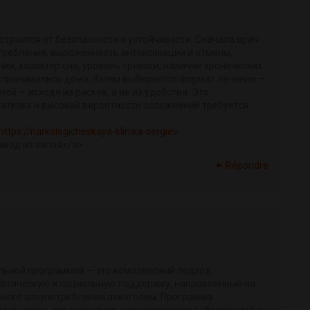
троится от безопасности к устойчивости. Сначала врач
требления, выраженность интоксикации и отмены,
ия, характер сна, уровень тревоги, наличие хронических
е принимались дома. Затем выбирается формат лечения —
й — исходя из рисков, а не из удобства. Это
ателях и высокой вероятности осложнений требуется
https://narkologicheskaya-klinika-sergiev-
ывод из запоя</a>
Répondre
льной программой — это комплексный подход,
втическую и социальную поддержку, направленный на
ьного злоупотребления алкоголем. Программа
 пациента, его состояния, сопутствующих заболеваний и