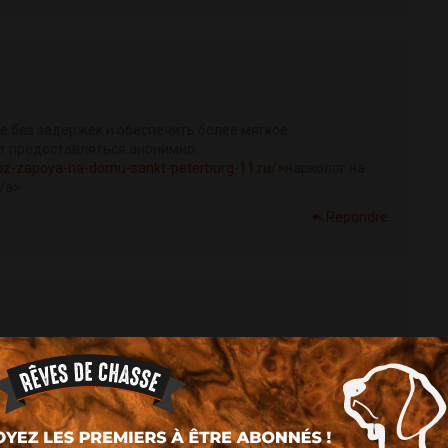
е без задержек и обеспечить более мягкое
т предоставляться анонимно.
d-iz-zapoya-na-domu-sankt-peterburg-11.ru/>
нарколог на
/a>
Répondre
raken
онион[/url]
Répondre