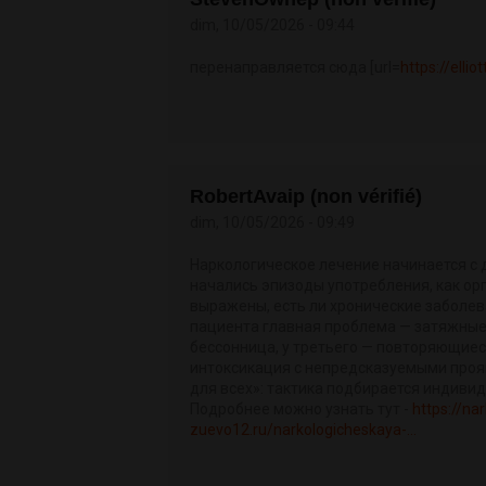
dim, 10/05/2026 - 09:44
перенаправляется сюда [url=
https://elli
RobertAvaip (non vérifié)
dim, 10/05/2026 - 09:49
Наркологическое лечение начинается с д
начались эпизоды употребления, как ор
выражены, есть ли хронические заболев
пациента главная проблема — затяжные 
бессонница, у третьего — повторяющиес
интоксикация с непредсказуемыми проя
для всех»: тактика подбирается индивид
Подробнее можно узнать тут -
https://na
zuevo12.ru/narkologicheskaya-...