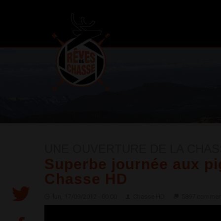
UNE OUVERTURE DE LA CHASS
Superbe journée aux p
Chasse HD
lun, 17/09/2012 - 00:00
Chasse HD
5897 commen
Ouverture 2012 aux pigeons - Chasse HD