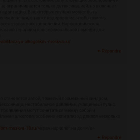
не ограничивается только детоксикацией, но включает
ю адаптацию. В некоторых случаях может быть
ния лечения, а также кодирование, чтобы помочь
 всех этапах восстановления. Наркоманическая
ельной терапии и профессиональной помощи для
.
reabilitacziya-alkogolikov-moskva.ru/
Répondre
 становятся запой, тяжелый похмельный синдром,
 бессонница, нестабильное давление, учащенный пульс,
 проявления могут сочетаться между собой и
ления алкоголя, особенно если эпизод длился несколько
-dom-moskva-18.ru/>
врач нарколог на дом</a>
Répondre