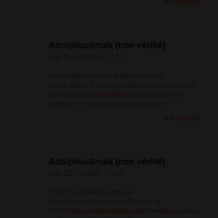
Répondre
AdolphusSnula (non vérifié)
mer, 22/10/2025 - 12:21
You made your point quite effectively.!
online casino free play no deposit real money <a
href="
https://casinosdelux.com/">us
online
casinos</a> ultra panda online casino
Répondre
AdolphusSnula (non vérifié)
mer, 22/10/2025 - 14:58
Truly tons of helpful advice!
ny online casino no deposit bonus <a
href="
https://casinosdelux.com/">online
casinos