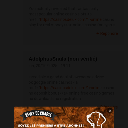
You actually revealed that fantastically!
most popular online casino slots <a
href="
https://casinosdelux.com/">online
casino
play for real money</a> online casino for cyprus
Répondre
AdolphusSnula (non vérifié)
lun, 20/10/2025 - 19:11
Incredible a good deal of awesome advice.
ok google online casinos <a
href="
https://casinosdelux.com/">online
casino
no deposit bonus</a> online free casino games
no downloads no registration
Répondre
×