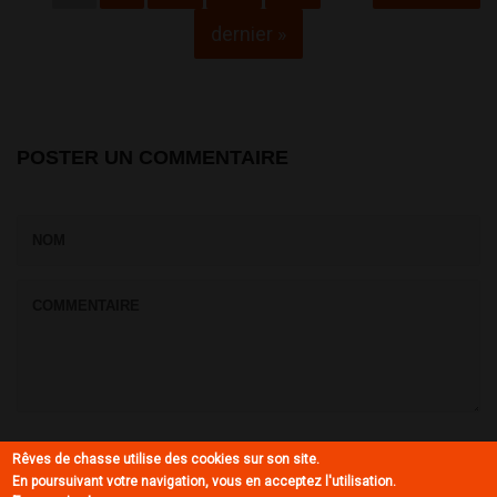
dernier »
POSTER UN COMMENTAIRE
Rêves de chasse utilise des cookies sur son site.
En poursuivant votre navigation, vous en acceptez l'utilisation.