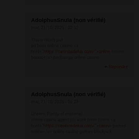
AdolphusSnula (non vérifié)
mar, 21/10/2025 - 02:52
This is nicely put. .
pit boss online casino <a
href="
https://casinosdelux.com/">online
casino
bonus</a> pechanga online casino
Répondre
AdolphusSnula (non vérifié)
mar, 21/10/2025 - 05:23
Cheers, Plenty of material!
online casino agent job work from home <a
href="
https://casinosdelux.com/">casino
games
online</a> online casino games blackjack