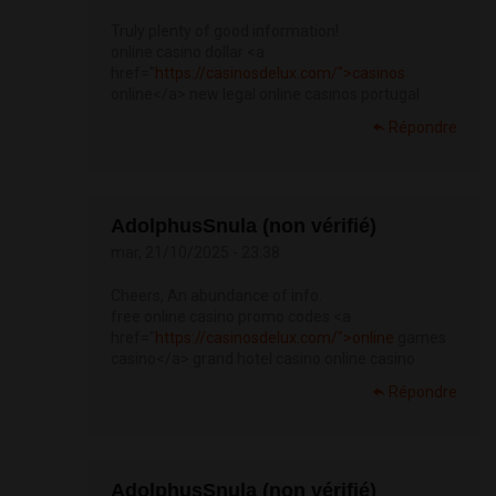
Truly plenty of good information!
online casino dollar <a
href="
https://casinosdelux.com/">casinos
online</a> new legal online casinos portugal
Répondre
AdolphusSnula (non vérifié)
mar, 21/10/2025 - 23:38
Cheers, An abundance of info.
free online casino promo codes <a
href="
https://casinosdelux.com/">online
games
casino</a> grand hotel casino online casino
Répondre
AdolphusSnula (non vérifié)