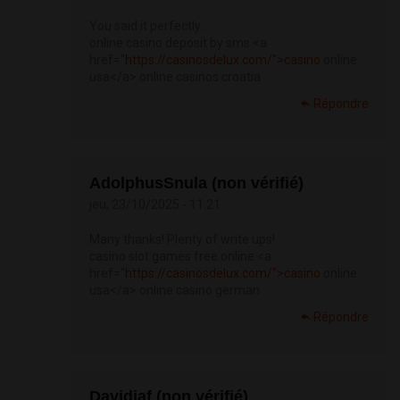
You said it perfectly..
online casino deposit by sms <a
href="
https://casinosdelux.com/">casino
online
usa</a> online casinos croatia
Répondre
AdolphusSnula (non vérifié)
jeu, 23/10/2025 - 11:21
Many thanks! Plenty of write ups!
casino slot games free online <a
href="
https://casinosdelux.com/">casino
online
usa</a> online casino german
Répondre
Davidjaf (non vérifié)