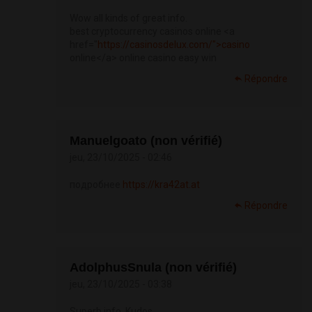
Wow all kinds of great info.
best cryptocurrency casinos online <a
href="
https://casinosdelux.com/">casino
online</a> online casino easy win
Répondre
Manuelgoato (non vérifié)
jeu, 23/10/2025 - 02:46
подробнее
https://kra42at.at
Répondre
AdolphusSnula (non vérifié)
jeu, 23/10/2025 - 03:38
Superb info, Kudos.