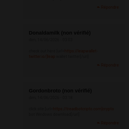
Répondre
Donaldamilk (non vérifié)
dim, 14/06/2026 - 03:03
check out here [url=
https://leapwallet-
twitter.io/]leap
wallet twitter[/url]
Répondre
Gordonbroto (non vérifié)
dim, 14/06/2026 - 03:18
click site [url=
https://treadbotcripto.com]crypto
bot Windows download[/url]
Répondre