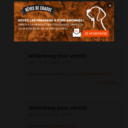
dim, 14/06/2026 - 05:01
×
check it out
[url=
https://treadbotcripto.com/]download
crypto
trading bot[/url]
Répondre
WillardHug (non vérifié)
dim, 14/06/2026 - 07:11
взгляните на сайте здесь
https://slon8-cc.at/
Répondre
WillardHug (non vérifié)
dim, 14/06/2026 - 07:37
другие
https://slon8-cc.at