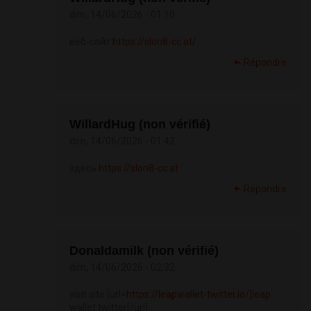
dim, 14/06/2026 - 01:10
веб-сайт
https://slon8-cc.at/
Répondre
WillardHug (non vérifié)
dim, 14/06/2026 - 01:42
здесь
https://slon8-cc.at
Répondre
Donaldamilk (non vérifié)
dim, 14/06/2026 - 02:32
visit site [url=
https://leapwallet-twitter.io/]leap
wallet twitter[/url]