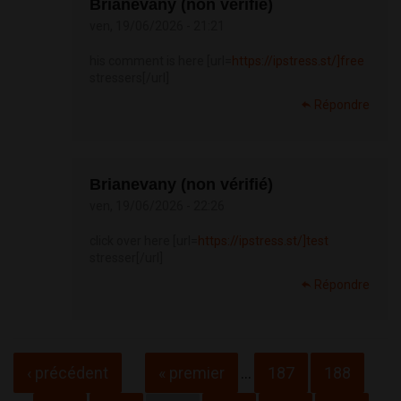
Brianevany (non vérifié)
ven, 19/06/2026 - 21:21
his comment is here [url=
https://ipstress.st/]free
stressers[/url]
Répondre
Brianevany (non vérifié)
ven, 19/06/2026 - 22:26
click over here [url=
https://ipstress.st/]test
stresser[/url]
Répondre
Pages
‹ précédent
« premier
…
187
188