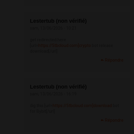
Lestertub (non vérifié)
sam, 13/06/2026 - 10:21
get redirected here
[url=
https://5tbcloud.com]crypto
bot release
download[/url]
Répondre
Lestertub (non vérifié)
sam, 13/06/2026 - 16:19
dig this [url=
https://5tbcloud.com]download
bot
for Bybit[/url]
Répondre