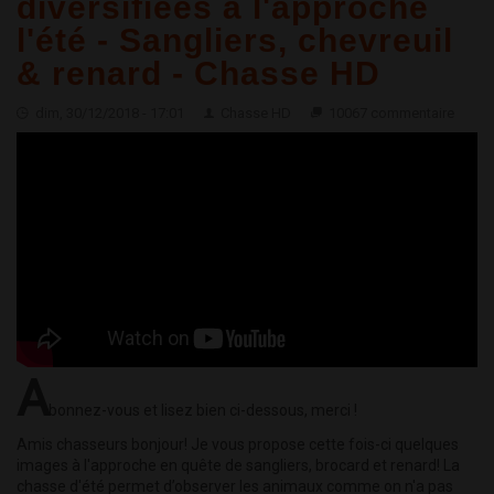
diversifiées à l'approche
l'été - Sangliers, chevreuil
& renard - Chasse HD
dim, 30/12/2018 - 17:01
Chasse HD
10067 commentaire
A
bonnez-vous et lisez bien ci-dessous, merci !
Amis chasseurs bonjour! Je vous propose cette fois-ci quelques
images à l'approche en quête de sangliers, brocard et renard! La
chasse d'été permet d’observer les animaux comme on n'a pas