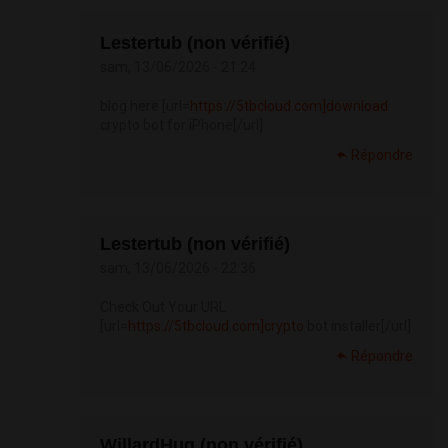
Lestertub (non vérifié)
sam, 13/06/2026 - 21:24
blog here [url=
https://5tbcloud.com]download
crypto bot for iPhone[/url]
Répondre
Lestertub (non vérifié)
sam, 13/06/2026 - 22:36
Check Out Your URL
[url=
https://5tbcloud.com]crypto
bot installer[/url]
Répondre
WillardHug (non vérifié)