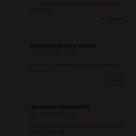
my site [url=
https://compasswallet.ai]compass
wallet[/url]
Répondre
Donaldamilk (non vérifié)
ven, 12/06/2026 - 21:36
great site [url=
https://leapwallet-twitter.io/]leap
wallet[/url]
Répondre
Josephbip (non vérifié)
ven, 12/06/2026 - 23:26
see post [url=
https://compasswallet.ai/]compass
wallet for sei[/url]