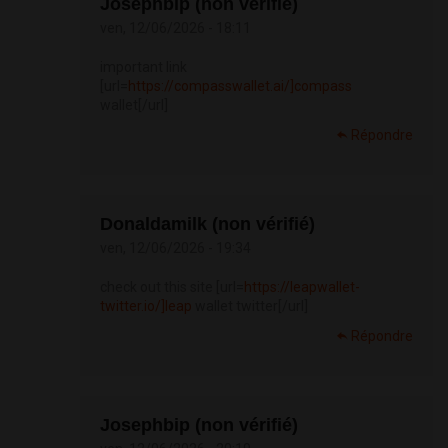
Josephbip (non vérifié)
ven, 12/06/2026 - 18:11
important link
[url=
https://compasswallet.ai/]compass
wallet[/url]
Répondre
Donaldamilk (non vérifié)
ven, 12/06/2026 - 19:34
check out this site [url=
https://leapwallet-
twitter.io/]leap
wallet twitter[/url]
Répondre
Josephbip (non vérifié)