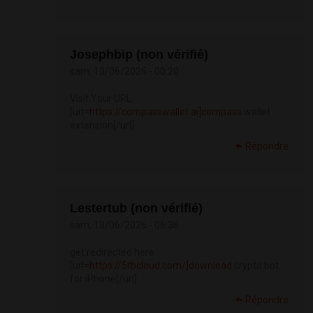
Josephbip (non vérifié)
sam, 13/06/2026 - 00:20
Visit Your URL
[url=
https://compasswallet.ai]compass
wallet
extension[/url]
Répondre
Lestertub (non vérifié)
sam, 13/06/2026 - 06:36
get redirected here
[url=
https://5tbcloud.com/]download
crypto bot
for iPhone[/url]
Répondre