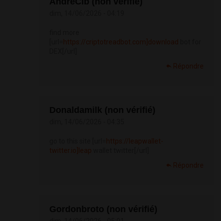
AndreCib (non vérifié)
dim, 14/06/2026 - 04:19
find more
[url=
https://criptotreadbot.com]download
bot for
DEX[/url]
Répondre
Donaldamilk (non vérifié)
dim, 14/06/2026 - 04:35
go to this site [url=
https://leapwallet-
twitter.io]leap
wallet twitter[/url]
Répondre
Gordonbroto (non vérifié)