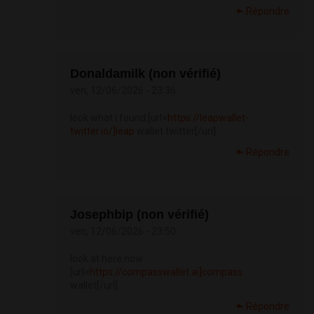
Répondre
Donaldamilk (non vérifié)
ven, 12/06/2026 - 23:36
look what i found [url=
https://leapwallet-
twitter.io/]leap
wallet twitter[/url]
Répondre
Josephbip (non vérifié)
ven, 12/06/2026 - 23:50
look at here now
[url=
https://compasswallet.ai]compass
wallet[/url]
Répondre