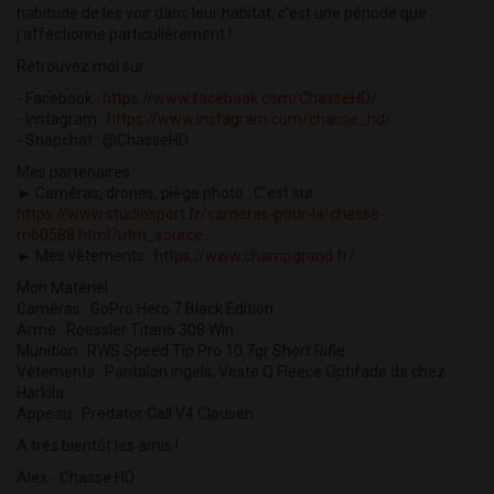
habitude de les voir dans leur habitat, c'est une période que
j'affectionne particulièrement !
Retrouvez moi sur :
- Facebook :
https://www.facebook.com/ChasseHD/
- Instagram :
https://www.instagram.com/chasse_hd/
- Snapchat : @ChasseHD
Mes partenaires :
► Caméras, drones, piège photo : C'est sur
https://www.studiosport.fr/cameras-pour-la-chasse-
m60588.html?utm_source...
► Mes vêtements :
https://www.champgrand.fr/
Mon Matériel :
Caméras : GoPro Hero 7 Black Edition
Arme : Roessler Titan6 308 Win
Munition : RWS Speed Tip Pro 10.7gr Short Rifle
Vêtements : Pantalon ingels, Veste Q Fleece Optifade de chez
Härkila
Appeau : Predator Call V4 Clausen
A très bientôt les amis !
Alex - Chasse HD