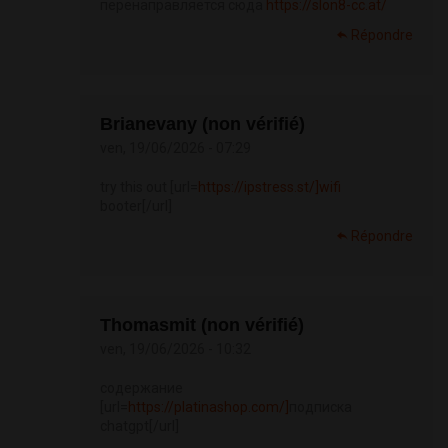
перенаправляется сюда
https://slon8-cc.at/
Répondre
Brianevany (non vérifié)
ven, 19/06/2026 - 07:29
try this out [url=
https://ipstress.st/]wifi
booter[/url]
Répondre
Thomasmit (non vérifié)
ven, 19/06/2026 - 10:32
содержание
[url=
https://platinashop.com/]
подписка
chatgpt[/url]