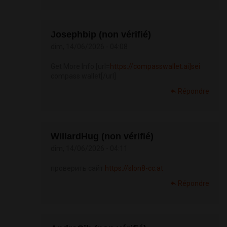
Josephbip (non vérifié)
dim, 14/06/2026 - 04:08
Get More Info [url=
https://compasswallet.ai]sei
compass wallet[/url]
Répondre
WillardHug (non vérifié)
dim, 14/06/2026 - 04:11
проверить сайт
https://slon8-cc.at
Répondre