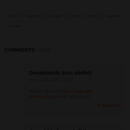
chasse
approche
sanglier
brocard
renard
appeau
clausen
COMMENTS
(10067)
Donaldamilk (non vérifié)
ven, 12/06/2026 - 15:52
discover this [url=
https://leapwallet-
twitter.io/]leap
wallet twitter[/url]
Répondre