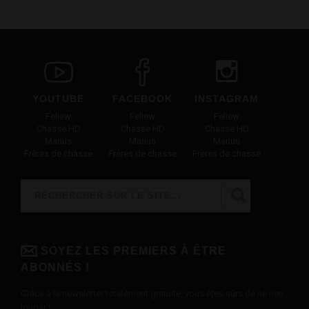
YOUTUBE
FACEBOOK
INSTAGRAM
Feliew
Feliew
Feliew
Chasse HD
Chasse HD
Chasse HD
Marius
Marius
Marius
Frères de chasse
Frères de chasse
Frères de chasse
Rechercher
FORMULAIRE DE RECHERCHE
SOYEZ LES PREMIERS À ÊTRE
ABONNÉS !
Grâce à la newsletter totalement gratuite, vous êtes sûrs de ne rien
louper !