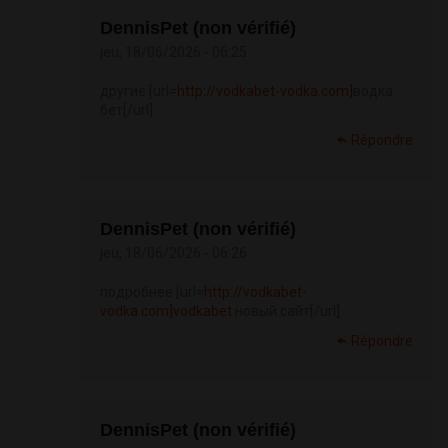
DennisPet (non vérifié)
jeu, 18/06/2026 - 06:25
другие [url=
http://vodkabet-vodka.com]
водка
бет[/url]
Répondre
DennisPet (non vérifié)
jeu, 18/06/2026 - 06:26
подробнее [url=
http://vodkabet-
vodka.com]vodkabet
новый сайт[/url]
Répondre
DennisPet (non vérifié)