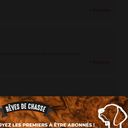
Répondre
- kraken официальный сайт, кракен зеркала
Répondre
ион[/url] - black sprut, blacksprut
Répondre