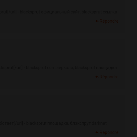
prut[/url] - blacksprut официальный сайт, blacksprut ссылка
Répondre
cksprut[/url] - blacksprut com зеркало, blacksprut площадка
Répondre
ботает[/url] - blacksprut площадка, блэкспрут darknet
Répondre