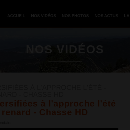
Aller au
contenu
ACCUEIL
NOS VIDÉOS
NOS PHOTOS
NOS ACTUS
LA
principal
NOS VIDÉOS
IFIÉES À L'APPROCHE L'ÉTÉ -
NARD - CHASSE HD
rsifiées à l'approche l'été
& renard - Chasse HD
ntaire