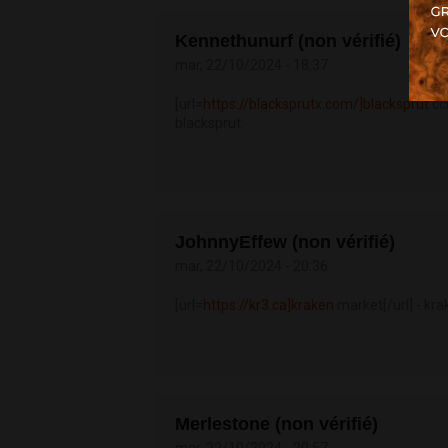
Kennethunurf (non vérifié)
mar, 22/10/2024 - 18:37
[url=
https://blacksprutx.com/]blacksprut
сс
blacksprut
JohnnyEffew (non vérifié)
mar, 22/10/2024 - 20:36
[url=
https://kr3.ca]kraken
market[/url] - k
Merlestone (non vérifié)
mar, 22/10/2024 - 20:57