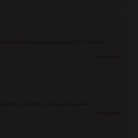
xfvxt.com/]
площадка omg ссылка[/url] - omg ссылка
g
Répondre
ор[/url] - omg omg tor ссылка, ссылка на омгу
Répondre