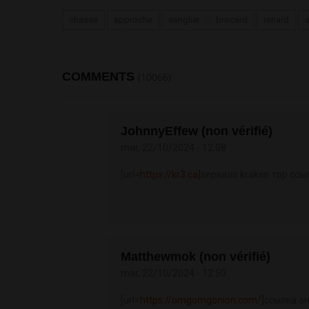
chasse
approche
sanglier
brocard
renard
COMMENTS
(10066)
JohnnyEffew (non vérifié)
mar, 22/10/2024 - 12:08
[url=
https://kr3.ca]
зеркало kraken тор ссыл
Matthewmok (non vérifié)
mar, 22/10/2024 - 12:50
[url=
https://omgomgonion.com/]
ссылка он