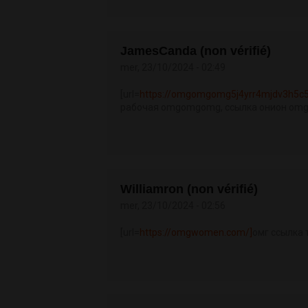
JamesCanda (non vérifié)
mer, 23/10/2024 - 02:49
[url=
https://omgomgomg5j4yrr4mjdv3h5c5
рабочая omgomgomg, ссылка онион om
Williamron (non vérifié)
mer, 23/10/2024 - 02:56
[url=
https://omgwomen.com/]
омг ссылка т