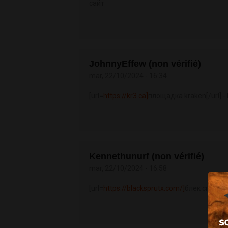
сайт
JohnnyEffew (non vérifié)
mar, 22/10/2024 - 16:34
[url=
https://kr3.ca]
площадка kraken[/url] 
Kennethunurf (non vérifié)
mar, 22/10/2024 - 16:58
[url=
https://blacksprutx.com/]
блек спрут он