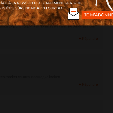
ылка tor[/url] - спрут как попасть на сайт, не работает сайт
Répondre
raken market ссылка, площадка kraken
Répondre