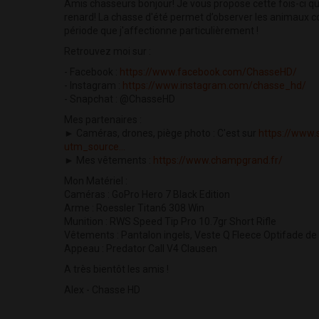
Amis chasseurs bonjour! Je vous propose cette fois-ci qu
renard! La chasse d'été permet d’observer les animaux co
période que j'affectionne particulièrement !
Retrouvez moi sur :
- Facebook :
https://www.facebook.com/ChasseHD/
- Instagram :
https://www.instagram.com/chasse_hd/
- Snapchat : @ChasseHD
Mes partenaires :
► Caméras, drones, piège photo : C'est sur
https://www.
utm_source...
► Mes vêtements :
https://www.champgrand.fr/
Mon Matériel :
Caméras : GoPro Hero 7 Black Edition
Arme : Roessler Titan6 308 Win
Munition : RWS Speed Tip Pro 10.7gr Short Rifle
Vêtements : Pantalon ingels, Veste Q Fleece Optifade de
Appeau : Predator Call V4 Clausen
A très bientôt les amis !
Alex - Chasse HD