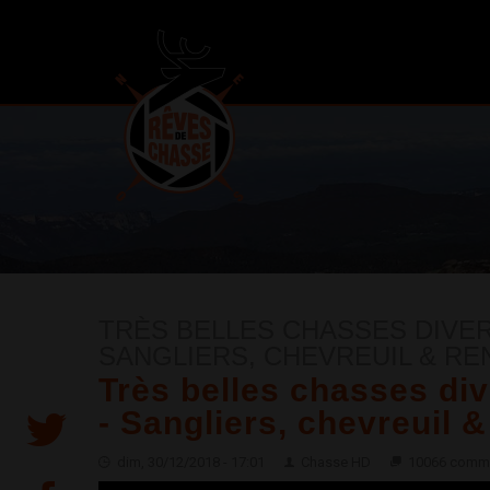
TRÈS BELLES CHASSES DIVERS
SANGLIERS, CHEVREUIL & RE
Très belles chasses dive
- Sangliers, chevreuil 
dim, 30/12/2018 - 17:01
Chasse HD
10066 comme