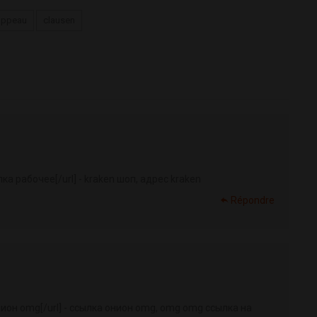
appeau
clausen
ка рабочее[/url] - kraken шоп, адрес kraken
Répondre
ион omg[/url] - ссылка онион omg, omg omg ссылка на