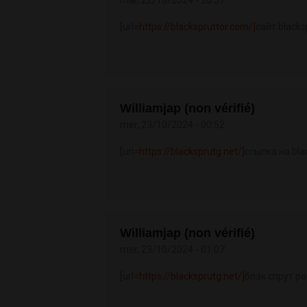
[url=
https://blackspruttor.com/]
сайт blacks
Williamjap (non vérifié)
mer, 23/10/2024 - 00:52
[url=
https://blacksprutg.net/]
ссылка на bla
Williamjap (non vérifié)
mer, 23/10/2024 - 01:07
[url=
https://blacksprutg.net/]
блэк спрут ра