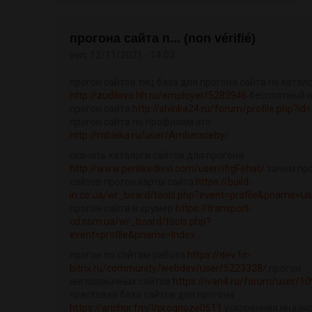
прогона сайта п... (non vérifié)
ven, 12/11/2021 - 14:03
прогон сайтов тиц база для прогона сайта по катал
http://zudilovo.hh.ru/employer/5283946
бесплатный 
прогон сайта
http://shinka24.ru/forum/profile.php?id
прогон сайта по профилям это
http://mbaika.ru/user/Ambersceby/
скачать каталоги сайтов для прогона
http://www.perilikedievi.com/user/ifigFehat/
зачем пр
сайтов прогон карты сайта
https://build-
in.co.ua/wr_board/tools.php?event=profile&pname=Usi
прогон сайта в хрумер
https://transport-
cd.com.ua/wr_board/tools.php?
event=profile&pname=Index...
прогон по сайтам работа
https://dev.1c-
bitrix.ru/community/webdev/user/5223328/
прогон
англоязычных сайтов
https://ivan4.ru/forum/user/1
трастовая база сайтов для прогона
https://anchor.fm/Vprognoze0511
ускоренная индек