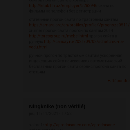
сайтов прогон сайта в хрумере
http://kitab.hh.uz/employer/5283946
скачать
фильмы на телефон без регистрации
статейный прогон сайта по трастовым сайтам
https://amara.org/en/profiles/profile/Vprognoze0511/
xrumer прогон сайта прогон по сайтам 2014
http://toresgroup.ru/mebel.html
прогон сайта в
ручную
http://cansay.ru/2021/09/02/schetchiki-na-
vodu.html
ручной прогон по трастовым сайтам ускоренная
индексация сайта поисковиках автоматический
бесплатный прогон сайта сервис прогона сайта по
статьям
Répondre
Ningknike (non vérifié)
jeu, 11/11/2021 - 17:52
<a href=
http://aprednisonen.com/>prednisone