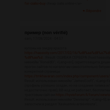
for-cialis>buy
cheap cialis online</a>
Répondre
пример (non vérifié)
sam, 17/08/2024 - 04:57
купоны на скидку красота
https://hassicity.com/2017/02/16/%d8%aa%d8%a7
%d8%aa%d...
Result: ОШИБКА СЕРВЕРА (host hassicit
никнейм "RonaldEl"; <Lang>en]; скриптозащита деши
прогон сайтов по каталогам самостоятельно битри
конкретной страницы
https://tmkhavaran.com/index.php/component/users/p
Result: использован никнейм "JamesEcoft"; <Lang>fa
(профиль успешно создан, но на создание топика и/
недостаточно прав); BB-код не работает; бесплатн
трастовым сайтам
https://hyvisforum.fi/forum/view
Result: использован никнейм "Dennisnip"; <Lang>fi]; в
запостили в раздел "Keskustelu artikkeleista";