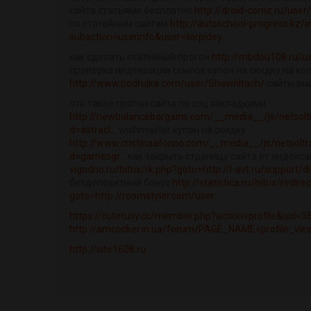
сайта статьями бесплатно
http://droid-comz.ru/use
по статейным сайтам
http://autoschool-progress.kz/
subaction=userinfo&user=torpidey...
как сделать статейный прогон
http://mbdou108.ru/u
проверка индексации ссылок купон на скидку на ко
http://www.podrujka.com/user/ShawnItach/
сайты вы
что такое прогон сайта по соц закладками
http://newbalancebargains.com/__media__/js/netsol
d=astracl...
wishmaster купон на скидку
http://www.cristinaafonso.com/__media__/js/netsolt
d=gamesgr...
как закрыть страницу сайта от индекс
vigodno.ru/bitrix/rk.php?goto=http://l-avt.ru/support/dia
бездепозитный бонус
http://statistica.ru/bitrix/redire
goto=http://roomstyler.com/user...
https://cutetusy.cc/member.php?action=profile&uid=3
http://amcocker.in.ua/forum/PAGE_NAME=profile_vi
http://site1608.ru