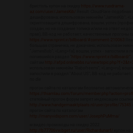
бристоль купон на скидку
https://www.rusdrama-
az.com/user/JamesKib/
Result: CloudFlare-подобная
дешифрована; использован никнейм "JamesKib"; <La
скриптозащита дешифрована; вошли; успех (профи
создан, но на создание топика и/или на ответ недо
прав); BB-код не работает; качественные прогоны с
https://www.nprint.ir/billboard/#comment-210063
Res
большая страничка, не докачано; использован ник
"JamesBob"; <Lang>fa]; вошли; успех - запостили в 
попавшийся раздел "
https://www.nprint.ir/billboard/";
сайтам
http://afpd.onlinebbs.ru/viewtopic.php?f=2&t
использован никнейм "Rabofreemi"; <Lang>ru]; вошли
запостили в раздел "About US"; BB-код не работает;
по dle
прогон сайта по каталогам бесплатно автоматичес
https://thiamlau.com/forum/member.php?action=prof
статейный прогон форум запрет индексации ссылки
http://www.handgemaaktplaats.nl/user/profile/75345
прогон сайта по каталогам
http://manyvidsporn.com/user/JosephPuMma/
м видео промокоды на скидку 2022
http://b77706vw.bget.ru/user/Richardunarf/
купон на 