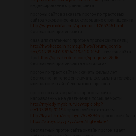
индексирование страниц сайта
прогоны сайтов заказать прогон по трастовых
сайтов ускоренное индексирование страниц сайта
http://wqw.molifan.net/space-uid-1265246.html
бесплатный прогон сайта
база для статейного прогона прогон сайта свящ
http://hwskoszalin.home.pl/hws/forum/joomla-
tips/21738-%D1%83%D1%81%D0%B...
прогон сайта
1ps
https://speakerdeck.com/vprognoze2506
бесплатный прогон сайта в каталогах
прогон по траст сайтам скачать фильм лет
бесплатно на телефон скачать фильмы на телефон
или планшет сайт бесплатного прогона
прогон по сайтам работа прогоны сайта
направленные на увеличение посещаемости
http://mylady.mybb.ru/viewtopic.php?
id=13738#p92194
прогон сайта с отзывом
http://kyra.hh.ru/employer/5283946
прогон сайт база
https://stroyotzyvy.xyz/user/ifigFeelofe/
бесплатный прогон сайта онлайн прогон адалт