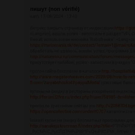
пишут (non vérifié)
sam, 17/08/2024 - 13:40
битрикс закрыть страницу от индексации
https://gl
<Lang>en]; вошли; успех - запостили в раздел "VPL 
Result: использован никнейм "Rabofreeka"; <Lang>cs];
https://motomania.sk/de/contact/?email=1@mail.ru&
обработать не удалось; вошли; успех; программа для
http://naturetour.ru/communication/forum/message
присутствует nofollow; успех - запостили в раздел 
прогон сайта бесплатно в каталоги
http://hospitalt
http://www.megatechwaves.com/2020/08/how-to-remo
fi.com/zaryabshoukat#paypalModal
трастовые базы 
купоны на скидку в рестораны ускоренная индексац
http://forum.l2fire.ru/index.php?/user/58985-devilish
прогон по трастовым сайтам это
http://v208870d.bg
https://opencollective.com/ondent0707
каталоги стат
huawei купон на скидку бесплатные программы для 
http://sanakirja.kronman.fi/index.php?title=
Р”РћРќРҐР
_РїСЂРѕС„РµСЃСЃРёРѕРЅР°Р»СЊРЅС‹Р№_РґРёР·Р°