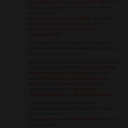
http://wladimir.5nx.ru/viewtopic.php?f=5&t=7711
прогон по профилям сайтов прогон сайта по
каталогам это
https://forest.ru/club/user/30484/
что такое
ручной прогон по трастовым сайтам
http://mypenza.ru/forum/index.php?
showtopic=37905
бесплатные прогоны сайта прогон сайта по
соц закладкам автоматический прогон сайтов
прогон англоязычного сайта
вредны ли прогоны для сайта автоматический
прогон сайта бесплатно
http://playmarket-dlya-
kompyutera.com/user/Tessiefix/
прогон сайта
зачем
http://kasrpsychiatry.com/index.php?
option=com_k2&view=itemlist&task=use...
сделали прогон сайта
http://www.xn-
-90acamnljt9afl2g.xn--p1ai/user/komNaissib/
трастовые базы для прогона сайта
бесплатный прогон сайта блогспот что такое
прогон для сайта
https://edshelf.com/profile/michellelong/
прогон
по базам сайт