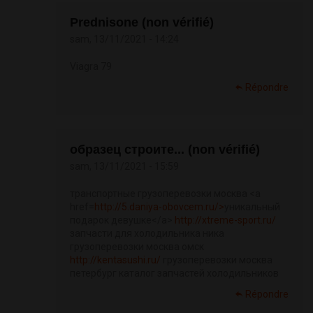
Prednisone (non vérifié)
sam, 13/11/2021 - 14:24
Viagra 79
Répondre
образец строите... (non vérifié)
sam, 13/11/2021 - 15:59
транспортные грузоперевозки москва <a
href=
http://5.daniya-obovcem.ru/>
уникальный
подарок девушке</a>
http://xtreme-sport.ru/
запчасти для холодильника ника
грузоперевозки москва омск
http://kentasushi.ru/
грузоперевозки москва
петербург каталог запчастей холодильников
Répondre