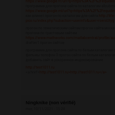
https://www.google.fr/url?q=https%3A%2F%2Fequide
программа для прогона сайта по каталогам allsubmi
https://www.google.ml/url?q=https%3A%2F%2Fequid
как влияет прогон по каталогам для сайта
http://life
pics.ru/index.php?subaction=userinfo&user=roersUtyg
прогон по тематическим сайтам прогон сайта москв
прогона по трастовым сайтам
https://www.mathworks.com/matlabcentral/profile/a
drafter1 прогон сайтов
программа для прогона сайта по белым каталогам 
фильмы телефон 3 прогон сайта по белым каталога
добавить сайт в ускоренное индексирование
http://test1011.ru
<a href=
http://test1011.ru>http://test1011.ru</a>
Ningknike (non vérifié)
mer, 10/11/2021 - 15:24