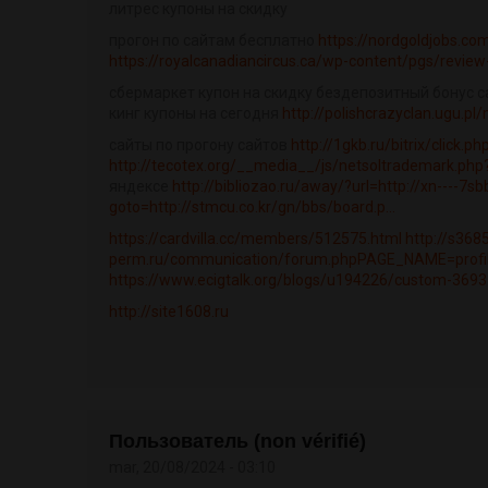
литрес купоны на скидку
прогон по сайтам бесплатно
https://nordgoldjobs.c
https://royalcanadiancircus.ca/wp-content/pgs/review-
сбермаркет купон на скидку бездепозитный бонус ca
кинг купоны на сегодня
http://polishcrazyclan.ugu.p
сайты по прогону сайтов
http://1gkb.ru/bitrix/click
http://tecotex.org/__media__/js/netsoltrademark.php
яндексе
http://bibliozao.ru/away/?url=http://xn----7s
goto=http://stmcu.co.kr/gn/bbs/board.p...
https://cardvilla.cc/members/512575.html
http://s368
perm.ru/communication/forum.phpPAGE_NAME=profil
https://www.ecigtalk.org/blogs/u194226/custom-3693
http://site1608.ru
Пользователь (non vérifié)
mar, 20/08/2024 - 03:10