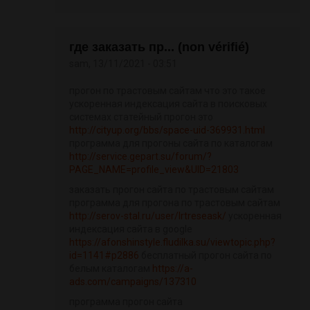
где заказать пр... (non vérifié)
sam, 13/11/2021 - 03:51
прогон по трастовым сайтам что это такое
ускоренная индексация сайта в поисковых
системах статейный прогон это
http://cityup.org/bbs/space-uid-369931.html
программа для прогоны сайта по каталогам
http://service.gepart.su/forum/?
PAGE_NAME=profile_view&UID=21803
заказать прогон сайта по трастовым сайтам
программа для прогона по трастовым сайтам
http://serov-stal.ru/user/Irtreseask/
ускоренная
индексация сайта в google
https://afonshinstyle.fludilka.su/viewtopic.php?
id=1141#p2886
бесплатный прогон сайта по
белым каталогам
https://a-
ads.com/campaigns/137310
программа прогон сайта