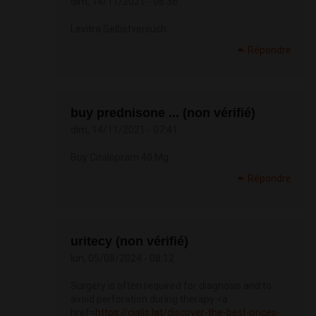
dim, 14/11/2021 - 06:36
Levitra Selbstversuch
Répondre
buy prednisone ... (non vérifié)
dim, 14/11/2021 - 07:41
Buy Citalopram 40 Mg
Répondre
uritecy (non vérifié)
lun, 05/08/2024 - 08:12
Surgery is often required for diagnosis and to
avoid perforation during therapy <a
href=
https://cialis.lat/discover-the-best-prices-