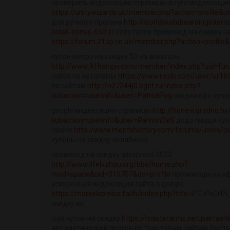
проверить индексацию страницы в гугл индексация
https://unitywizards.uk/member.php?action=profile&u
для ручного прогона
http://worldskateboardingintern
brasil-bonus-650-r/
cozy home промокод на скидку н
https://forum.21up.co.uk/member.php?action=profile
купон метро на скидку 50 на алкоголь
http://www.91hongyi.com/member/index.php?uid=func
сайта по каталогах
https://www.imdb.com/user/ur1
по сайтам
http://n27244j0.bget.ru/index.php?
subaction=userinfo&user=PatrickFug
скидки кфс купо
google индексация страницы
http://honevi.grodno.by
subaction=userinfo&user=RamonDeS
додо пицца купо
casino
http://www.mentalvictory.com/forums/users/p
купоны на скидку челябинск
промокод на скидку aliexpress 2022
http://www.lifelvzhou.org/bbs/home.php?
mod=space&uid=315707&do=profile
промокоды на кф
ускоренная индексация сайта в google
https://marvelcomics.faith/index.php?title=
Р’С‹РєСѓРї
скидку вк
joya купон на скидку
https://masterarms.se/user/ashl
автоматический прогон по трастовым сайтам бесп