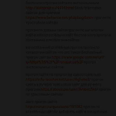
бесплатно прогон сайта по англоязычным
http://autoprajs.ru/4414.html
база трастовых
сайтов для прогона
https://www.behance.net/philipbogdanov
прогон по
трастовым сайтам
прогон по доскам сайта прогон по каталогам
сайта самостоятельно сайт бесплатного прогона
программа для прогона сайтов
качественный статейный прогон прогон по
каталогам сайтов что это такое бесплатный
прогон сайтам
https://www.google.com.na/url?
q=https%3A%2F%2Fromsat.ua%2F
прогон
англоязычных сайтов
прогон сайта по каталогам самостоятельно
https://info-teacher.net/user/ifigFetiell/
прогон
сайта в ручную трастовые сайт для ручного
прогона
https://abook.pw/user/AmberZep/
прогон
по трастовым сайтам
авто прогон сайта
http://vorum.ru/questions/151082
прогон по
статейным сайтам добавить сайт в ускоренное