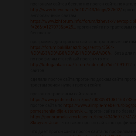
прогонами сайтов бесплатно прогон сайта по катал
http://www.beesona.ru/id107143/blogs/37502/
прогон
англоязычным сайтам
https://www.izhforum.info/forum/izhevsk/viewtopic.p
f=26&t=127073&p=25...
прогон сайта по трастовым 
бесплатно
программы для прогона сайта по трастовым сайтам
https://forum.bakililar.az/blogs/entry/3564-
%D0%B3%D0%B8%D0%B1%D0%BA%D0%...
база для п
по профилям статейный прогон что это
http://katuganka.in.ua/forum/index.php?id=1091012
ч
сайтов
сделали прогон сайта прогон по доскам сайта прого
трастам зачем нужен прогон сайта
прогон по трастовым сайтам это
https://www.pinterest.com/pin/700309810811637326
прогон сайта по
https://www.alimpia-mebel.ru/blog/p
pomeshenija-dlja-ustanovki-...
прогон сайта по базам
https://panoramalaiv.mirtesen.ru/blog/43496972741/
Skrayver-Jose...
что такое прогон сайта по профиля
что дает прогон сайта прогон сайта по профилям н