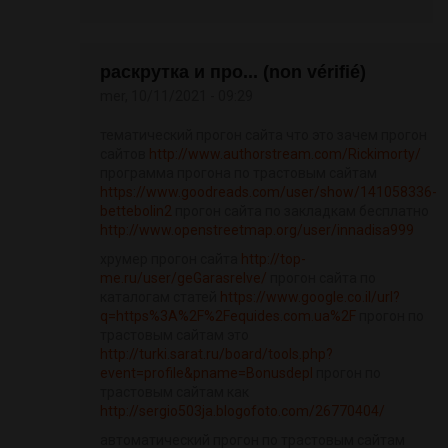
раскрутка и про... (non vérifié)
mer, 10/11/2021 - 09:29
тематический прогон сайта что это зачем прогон
сайтов
http://www.authorstream.com/Rickimorty/
программа прогона по трастовым сайтам
https://www.goodreads.com/user/show/141058336-
bettebolin2
прогон сайта по закладкам бесплатно
http://www.openstreetmap.org/user/innadisa999
хрумер прогон сайта
http://top-
me.ru/user/geGarasrelve/
прогон сайта по
каталогам статей
https://www.google.co.il/url?
q=https%3A%2F%2Fequides.com.ua%2F
прогон по
трастовым сайтам это
http://turki.sarat.ru/board/tools.php?
event=profile&pname=Bonusdepl
прогон по
трастовым сайтам как
http://sergio503ja.blogofoto.com/26770404/
автоматический прогон по трастовым сайтам