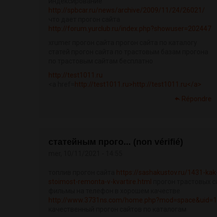
индексирование
http://spbcar.ru/news/archive/2009/11/24/26021/
что дает прогон сайта
http://forum.yurclub.ru/index.php?showuser=202447
xrumer прогон сайта прогон сайта по каталогу
статей прогон сайта по трастовым базам прогона
по трастовым сайтам бесплатно
http://test1011.ru
<a href=
http://test1011.ru>http://test1011.ru</a>
Répondre
статейным прого... (non vérifié)
mer, 10/11/2021 - 14:55
топлив прогон сайта
https://sashakustov.ru/1431-kak-
stoimost-remonta-v-kvartire.html
прогон трастовых с
фильмы на телефон в хорошем качестве
http://www.3731ns.com/home.php?mod=space&uid=
качественный прогон сайтов по каталогам