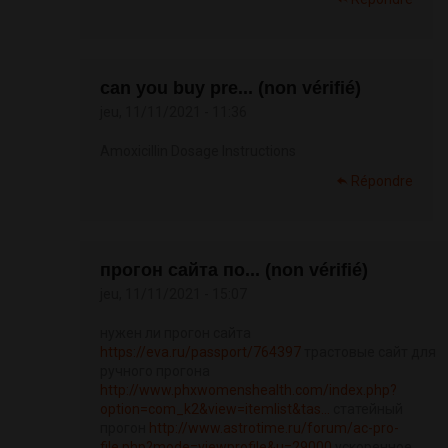
can you buy pre... (non vérifié)
jeu, 11/11/2021 - 11:36
Amoxicillin Dosage Instructions
Répondre
прогон сайта по... (non vérifié)
jeu, 11/11/2021 - 15:07
нужен ли прогон сайта
https://eva.ru/passport/764397
трастовые сайт для
ручного прогона
http://www.phxwomenshealth.com/index.php?
option=com_k2&view=itemlist&tas...
статейный
прогон
http://www.astrotime.ru/forum/ac-pro-
file.php?mode=viewprofile&u=29000
ускоренное