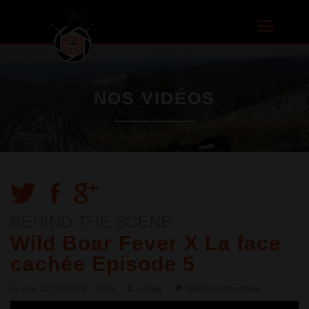
Aller au
contenu
Toggle
principal
navigatio
NOS VIDÉOS
BEHIND THE SCENE
Wild Boar Fever X La face
cachée Episode 5
mer, 02/10/2019 - 14:29
Feliew
9886 commentaire