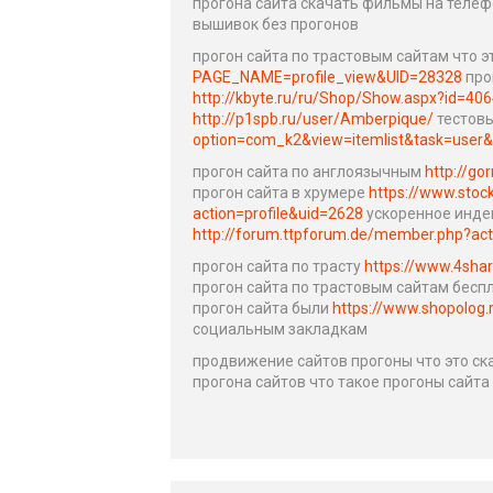
прогона сайта скачать фильмы на телеф
вышивок без прогонов
прогон сайта по трастовым сайтам что э
PAGE_NAME=profile_view&UID=28328
про
http://kbyte.ru/ru/Shop/Show.aspx?id=40
http://p1spb.ru/user/Amberpique/
тестовы
option=com_k2&view=itemlist&task=user&i
прогон сайта по англоязычным
http://go
прогон сайта в хрумере
https://www.sto
action=profile&uid=2628
ускоренное инде
http://forum.ttpforum.de/member.php?act
прогон сайта по трасту
https://www.4sha
прогон сайта по трастовым сайтам бесп
прогон сайта были
https://www.shopolog.
социальным закладкам
продвижение сайтов прогоны что это ск
прогона сайтов что такое прогоны сайта