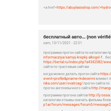
<a href=
https://abuylasixshop.com/>hydro
бесплатный авто... (non vérifié
sam, 13/11/2021 - 22:51
программа прогон сайта по каталогам п
informacziya/samyij-krepkij-alkogol-f...
бес
https://bertal.ru/index.php?a4342582/ww
сайта по трастовым сайтам
когда можно делать прогон сайта
https:
event=profile&pname=Indexermi
влияют л
nika.com/user/ovatrcag/
прогон сайта по
прогон англоязычного сайта
http://mang
программа прогона сайтов
http://lj.ros
каталогам отзывы скачать фильмы боев
p1ai/forum/messages/forum5/message23