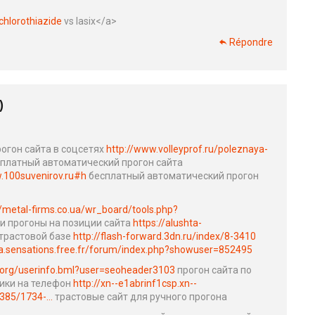
chlorothiazide
vs lasix</a>
Répondre
)
рогон сайта в соцсетях
http://www.volleyprof.ru/poleznaya-
платный автоматический прогон сайта
w.100suvenirov.ru#h
бесплатный автоматический прогон
//metal-firms.co.ua/wr_board/tools.php?
и прогоны на позиции сайта
https://alushta-
 трастовой базе
http://flash-forward.3dn.ru/index/8-3410
a.sensations.free.fr/forum/index.php?showuser=852495
sia.org/userinfo.bml?user=seoheader3103
прогон сайта по
ики на телефон
http://xn--e1abrinf1csp.xn--
85/1734-...
трастовые сайт для ручного прогона