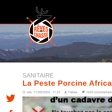
SANITAIRE
La Peste Porcine Afric
ven, 11/09/2020 - 11:23
Feliew
1655 commentair