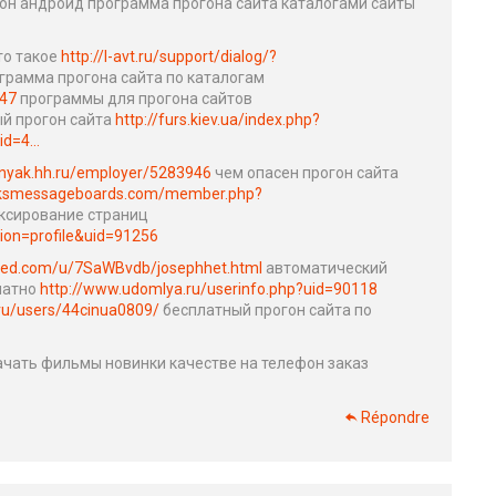
он андроид программа прогона сайта каталогами сайты
то такое
http://l-avt.ru/support/dialog/?
грамма прогона сайта по каталогам
647
программы для прогона сайтов
й прогон сайта
http://furs.kiev.ua/index.php?
d=4...
rnyak.hh.ru/employer/5283946
чем опасен прогон сайта
cksmessageboards.com/member.php?
ксирование страниц
ion=profile&uid=91256
red.com/u/7SaWBvdb/josephhet.html
автоматический
латно
http://www.udomlya.ru/userinfo.php?uid=90118
ru/users/44cinua0809/
бесплатный прогон сайта по
ачать фильмы новинки качестве на телефон заказ
Répondre