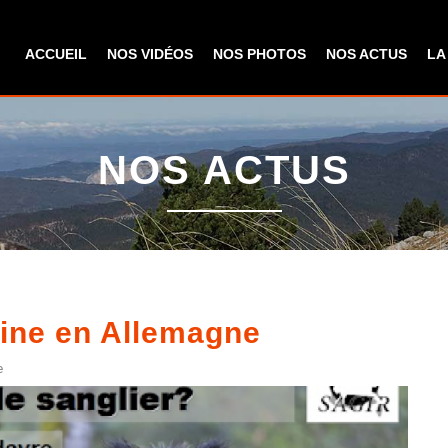
Aller au
contenu
ACCUEIL
NOS VIDÉOS
NOS PHOTOS
NOS ACTUS
LA
principal
NOS ACTUS
aine en Allemagne
e