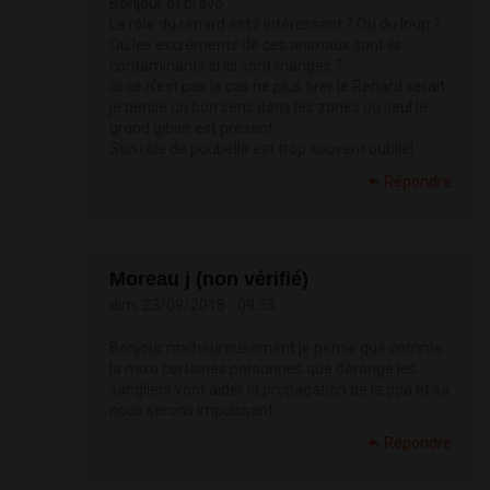
Bonjour et bravo
Le rôle du renard est il intéressant ? Ou du loup ?
Ou les excréments de ces animaux sont ils
contaminants si ils sont mangés ?
Si ce n’est pas le cas ne plus tirer le Renard serait
je pense un bon sens dans les zones où seul le
grand gibier est présent .
Son rôle de poubelle est trop souvent oublié!
Répondre
Moreau j (non vérifié)
dim, 23/09/2018 - 09:53
Bonjour malheureusement je pense que comme
la mixo certaines personnes que dérange les
sangliers vont aider la propagation de la ppa et sa
nous serons impuissant
Répondre