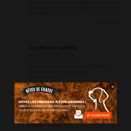
Merci pour l'infos et pour l'intérêt que tu portes à
notre passion ...à diffuser largement pour limiter
les dégâts.
Répondre
Jmi 54 (non vérifié)
mar, 25/09/2018 - 17:49
Merci très intéressant. On est prêt à faire le
maximum. On croise les doigts.
En saint Hubert.
Bonne ouverture
×
Répondre
glen46 (non vérifié)
mer, 26/09/2018 - 17:21