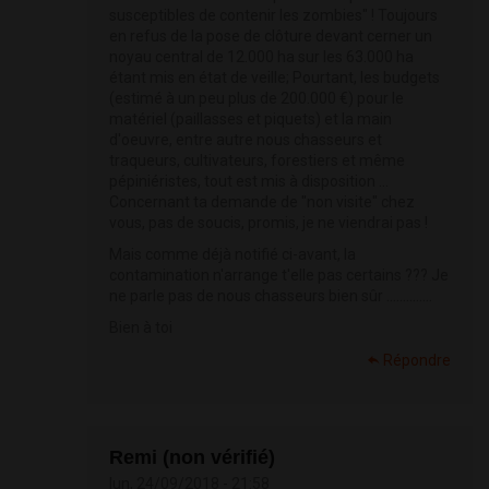
susceptibles de contenir les zombies" ! Toujours
en refus de la pose de clôture devant cerner un
noyau central de 12.000 ha sur les 63.000 ha
étant mis en état de veille; Pourtant, les budgets
(estimé à un peu plus de 200.000 €) pour le
matériel (paillasses et piquets) et la main
d'oeuvre, entre autre nous chasseurs et
traqueurs, cultivateurs, forestiers et même
pépiniéristes, tout est mis à disposition ...
Concernant ta demande de "non visite" chez
vous, pas de soucis, promis, je ne viendrai pas !
Mais comme déjà notifié ci-avant, la
contamination n'arrange t'elle pas certains ??? Je
ne parle pas de nous chasseurs bien sûr ..............
Bien à toi
Répondre
Remi (non vérifié)
lun, 24/09/2018 - 21:58