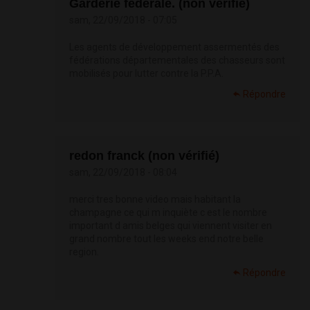
Garderie fédérale. (non vérifié)
sam, 22/09/2018 - 07:05
Les agents de développement assermentés des
fédérations départementales des chasseurs sont
mobilisés pour lutter contre la P.P.A.
Répondre
redon franck (non vérifié)
sam, 22/09/2018 - 08:04
merci tres bonne video mais habitant la
champagne ce qui m inquiète c est le nombre
important d amis belges qui viennent visiter en
grand nombre tout les weeks end notre belle
region.
Répondre