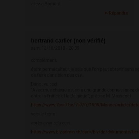
allez a Bomont
Répondre
bertrand carlier (non vérifié)
sam, 13/10/2018 - 20:39
complément,
étant permaculteur, je sais que l'on peut obtenir sans s
de faire dans bien des cas....
Donc , vu ceci:
"Avec mes chasseurs, on a une grande connaissance d
entre la France et la Belgique", précise M. Massenet.
https://www.7sur7.be/7s7/fr/1505/Monde/article/deta
voici le texte :
après avoir relu ceci :
https://www.blv.admin.ch/dam/blv/de/dokumente/tiere/