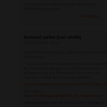
très bonne vidéo ,très intérressant .merci et que
St Hubert soit avec nous.
Répondre
bertrand carlier (non vérifié)
lun, 01/10/2018 - 20:19
un bel effort de pédagogie , mais cela peut et devrait ê
encore mieux .
* le principal agent de propagation de cette maladies d
les pays du Nord que vous avez cité est une mouche :
Infection of pigs with African swine fever virus via
ingestion of stable flies (Stomoxys calcitrans)
https://onlinelibrary.wiley.com/doi/full/10.1111/tbed.1
donc celle- ci
https://fr.wikipedia.org/wiki/Mouche_charbonneuse
cette publication aurait du être traduite en français et