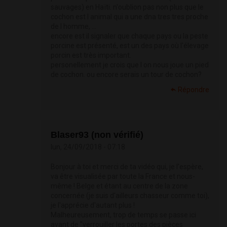
sauvages) en Haïti. n'oublion pas non plus que le
cochon est l animal qui a une dna tres tres proche
de l homme, ...
encore est il signaler que chaque pays ou la peste
porcine est présenté, est un des pays où l'élevage
porcin est très important.
personellement je crois que l on nous joue un pied
de cochon. ou encore serais un tour de cochon?
Répondre
Blaser93 (non vérifié)
lun, 24/09/2018 - 07:18
Bonjour à toi et merci de ta vidéo qui, je l'espère,
va être visualisée par toute la France et nous-
même ! Belge et étant au centre de la zone
concernée (je suis d'ailleurs chasseur comme toi),
je l'apprécie d'autant plus !
Malheureusement, trop de temps se passe ici
avant de "verrouiller les portes des pièces