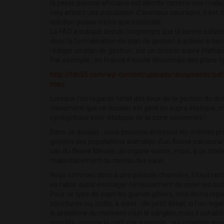
la peste porcine africaine est décrite comme une malad
cela atteint une population d'animaux sauvages, il est di
solution puisse n'être que nationale.
La FAO a indiqué depuis longtemps que la bonne solution 
donc la formalisation de plan de gestion à activer si b
rédiger un plan de gestion , sur un dossier supra étatiqu
Par exemple , en France il existe désormais des plans 
http://fdc55.com/wp-content/uploads/documents/pd
meu...
Lorsque l'on regarde l'état des lieux de la gestion du do
clairement que ce dossier est géré en supra étatique, mai
cynégétique inter-étatique de la zone concernée?
Dans ce dossier , nous pouvons entrevoir les mêmes pr
gestion des populations animales d'un fleuve parcourant
cas du fleuve Meuse, un organe existe , mais, à ce stade
majoritairement du niveau des eaux.
Nous sommes donc à une période charnière, il faut certe
va falloir aussi envisager sérieusement de créer les outi
Pour ce type de sujet les grands gibiers, cela devra rep
structures ou, outils, à créer . Un petit détail, si l'on rega
le problème du moment c'est le sanglier, mais il cohabi
ongulés, comme le cerf, par exemple , qui cohabite avec