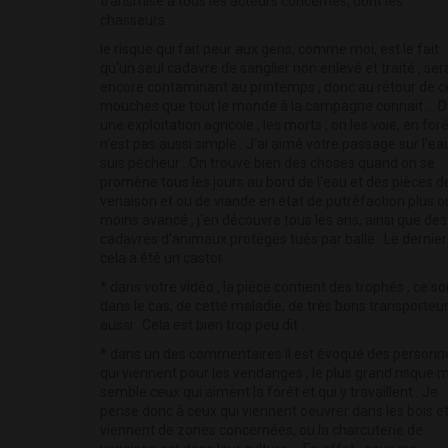
transmise à tous les acteurs concernés, dont les
chasseurs.
le risque qui fait peur aux gens, comme moi, est le fait
qu'un seul cadavre de sanglier non enlevé et traité , ser
encore contaminant au printemps , donc au retour de c
mouches que tout le monde à la campagne connait ... 
une exploitation agricole , les morts , on les voie, en for
n'est pas aussi simple . J'ai aimé votre passage sur l'eau
suis pécheur . On trouve bien des choses quand on se
promène tous les jours au bord de l'eau et des pièces d
venaison et ou de viande en état de putréfaction plus o
moins avancé , j'en découvre tous les ans, ainsi que des
cadavres d'animaux protégés tués par balle . Le dernier 
cela a été un castor .
* dans votre vidéo , la pièce contient des trophés , ce so
dans le cas, de cette maladie, de très bons transporteu
aussi . Cela est bien trop peu dit .
* dans un des commentaires il est évoqué des personn
qui viennent pour les vendanges , le plus grand risque 
semble ceux qui aiment la forêt et qui y travaillent . Je
pense donc à ceux qui viennent oeuvrer dans les bois et
viennent de zones concernées, ou la charcuterie de