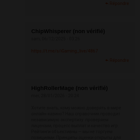
Répondre
ChipWhisperer (non vérifié)
sam, 06/12/2025 - 03:26
https://t.me/s/iGaming_live/4867
Répondre
HighRollerMage (non vérifié)
mer, 28/01/2026 - 20:24
Хотите знать, кому можно доверять в мире
онлайн-казино? Наш справочник проводит
независимую экспертизу: проверяем
лицензии, процесс выплат и качество игр.
Рейтинги объективны — мы не торгуем
позициями. Принципы оценки открыты для