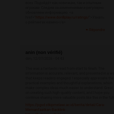
всех. Подойдёт как новичкам, так и опытным
игрокам. Следим за изменениями и регулярно
обновляем информацию. <a
href=”
https://www.don8play.ru/ratings/
”>Узнать
о рейтингах казино</a>
Répondre
anin (non vérifié)
dim, 12/07/2026 - 04:43
This was a fantastic read from start to finish. The
information is accurate, relevant, and presented in a w
that keeps readers engaged. I especially appreciate the
practical examples and thoughtful explanations, which
make complex ideas much easier to understand. Great 
on creating such high-quality content, and I hope you
continue sharing more valuable posts like this in the fut
https://pgsd.stkipmelawi.ac.id/berita/detail/Cara-
Memanfaatkan-Backlink-...