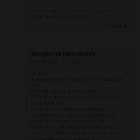
Très bien expliqué merci espérons que cette
fichue ppa ne progresse pas.
Répondre
Sanglier 58 (non vérifié)
mar, 25/09/2018 - 09:23
Bonjour
Très bon exposé un peu long car on se perd un
peu.
On ne sait plus ce que l'on doit faire.
Enfin faire un résumé plus bref car plus lu et
compris par tous.
La maladie ses symptômes comment la
déterminer et qu'elles actions à engager en
quelques lignes ou mots cela suffirait.
Sinon bon travail à divulguer au plus grand
nombre de chasseurs randonneurs pêcheurs et
autres utilisateurs de notre nature.