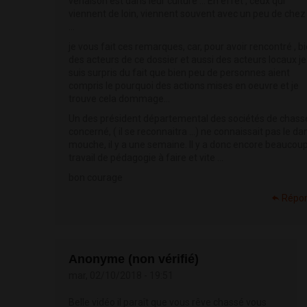
venaison est dans leur culture ... En effet , ceux qui
viennent de loin, viennent souvent avec un peu de chez
...
je vous fait ces remarques, car, pour avoir rencontré , b
des acteurs de ce dossier et aussi des acteurs locaux je
suis surpris du fait que bien peu de personnes aient
compris le pourquoi des actions mises en oeuvre et je
trouve cela dommage...
Un des président départemental des sociétés de chasse
concerné, ( il se reconnaitra ...) ne connaissait pas le d
mouche, il y a une semaine. Il y a donc encore beaucou
travail de pédagogie à faire et vite ...
bon courage
Répo
Anonyme (non vérifié)
mar, 02/10/2018 - 19:51
Belle vidéo il paraît que vous rêve chassé vous