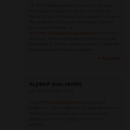
18, 2003 HealthDayNews Tamoxifen, the drug
that has been shown to cut the risk of breast
cancer in high risk women, also appears to reduce
the incidence of noncancerous breast disease,
new research shows <a
href=
http://prilig.buzz>dapoxetina
generico</a>
In horses, immune mediated vasculitis is usually
secondary to another disease process, frequently
exposure to an infectious organism
Répondre
ALjrBKP (non vérifié)
mer, 07/02/2024 - 07:45
<a href=
https://prilig.sbs>free
samples of
priligy</a> Then on Monday, he allegedly drove to
the Navy Yard complex and cleared security
checkpoints before parking in a lot on the
property