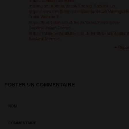
https://bahasa.poltekkes-
malang.ac.id/berita/detail/Strategi-Backlink-un...
https://www.min1lutim.sch.id/berita/detail/Meningkat
Trafik-Website-B...
https://lp.al-fatah.sch.id/berita/detail/Pentingnya-
Backlink-dalam-Promo...
https://mtsjamiyyatulkhair.sch.id/berita/detail/Bagaim
Backlink-Mempe...
Répo
POSTER UN COMMENTAIRE