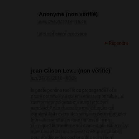
Anonyme (non vérifié)
mar, 25/09/2018 - 18:45
je suis d acord avec vous
Répondre
jean Gilson Lev... (non vérifié)
lun, 24/09/2018 - 00:29
la peste porcine realite ou propagande? et si
peste porcine il y a qui en serait responsable , le
camionneur polonais qui aurait jete son
sandwich? des chasseurs mal éduqués qui
auraient fait revenir des sangliers pour repeupler
leurs chasses? ou encore un test d arme
chimique? la troisième solution est plausible cr il y
a peu, les etats unis avaient créé une maladie
pour éradiquer les cochons dits noirs (semi