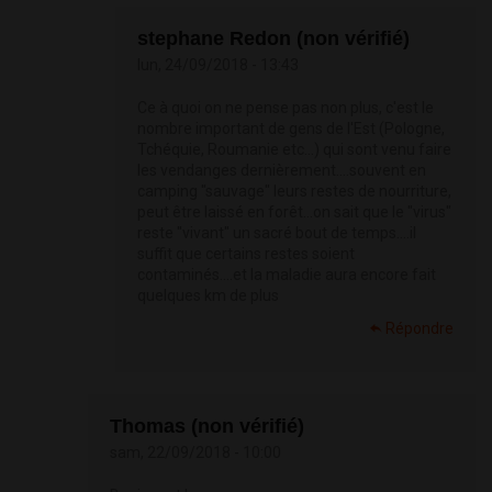
stephane Redon (non vérifié)
lun, 24/09/2018 - 13:43
Ce à quoi on ne pense pas non plus, c'est le
nombre important de gens de l'Est (Pologne,
Tchéquie, Roumanie etc...) qui sont venu faire
les vendanges dernièrement....souvent en
camping "sauvage" leurs restes de nourriture,
peut être laissé en forêt...on sait que le "virus"
reste "vivant" un sacré bout de temps....il
suffit que certains restes soient
contaminés....et la maladie aura encore fait
quelques km de plus
Répondre
Thomas (non vérifié)
sam, 22/09/2018 - 10:00