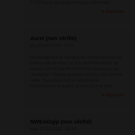
STOP à leur agrainage et leur prolifération
Répondre
Aurel (non vérifié)
jeu, 05/09/2019 - 23:21
Dommage que le manque de communication en
France soit de mise. Le rôle des fédérations de
chasse n'est il pas d'informer les chasseurs sur
l'évolution ? Depuis quelques temps c'est silence
radio...Plus personne ne fait parvenir
d'information et quand ce sera ici, trop tard ...
Répondre
NWEAGqip (non vérifié)
mer, 07/02/2024 - 05:41