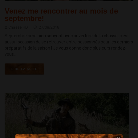
Venez me rencontrer au mois de
septembre!
Chasse HD
27/08/2018
Septembre rime bien souvent avec ouverture de la chasse, c'est
aussi l'occasion de se retrouver entre passionnés pour les derniers
préparatifs de la saison ! Je vous donne donc plusieurs rendez-
vous...
LIRE LA SUITE