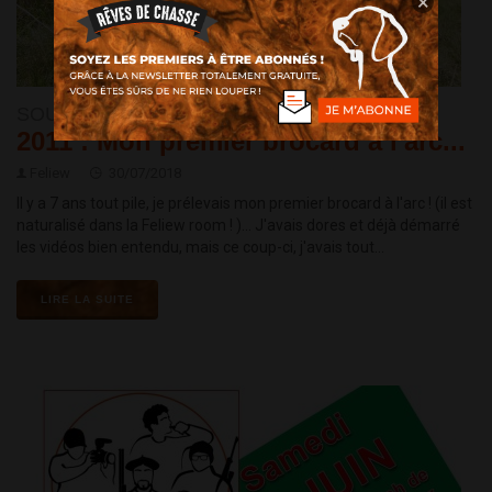
×
SOUVENIRS
2011 : Mon premier brocard à l'arc...
Feliew
30/07/2018
Il y a 7 ans tout pile, je prélevais mon premier brocard à l'arc ! (il est
naturalisé dans la Feliew room ! )... J'avais dores et déjà démarré
les vidéos bien entendu, mais ce coup-ci, j'avais tout...
LIRE LA SUITE