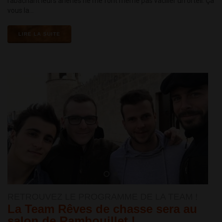
rabâchant leurs âneries ne me font même pas vaciller un orteil. Ça
vous la...
LIRE LA SUITE
RETROUVEZ LE PROGRAMME DE LA TEAM !
La Team Rêves de chasse sera au
salon de Rambouillet !