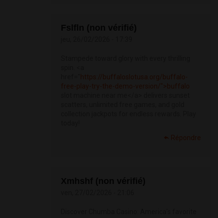
Fslfln (non vérifié)
jeu, 26/02/2026 - 17:39
Stampede toward glory with every thrilling
spin. <a
href="
https://buffaloslotusa.org/buffalo-
free-play-try-the-demo-version/">buffalo
slot machine near me</a> delivers sunset
scatters, unlimited free games, and gold
collection jackpots for endless rewards. Play
today!
Répondre
Xmhshf (non vérifié)
ven, 27/02/2026 - 21:06
Discover Chumba Casino: America’s favorite