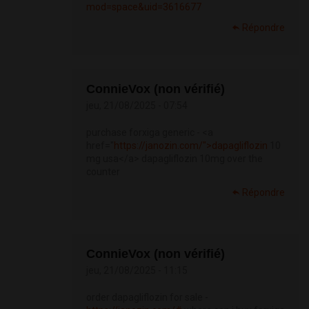
mod=space&uid=3616677
Répondre
ConnieVox (non vérifié)
jeu, 21/08/2025 - 07:54
purchase forxiga generic - <a
href="
https://janozin.com/">dapagliflozin
10
mg usa</a> dapagliflozin 10mg over the
counter
Répondre
ConnieVox (non vérifié)
jeu, 21/08/2025 - 11:15
order dapagliflozin for sale -