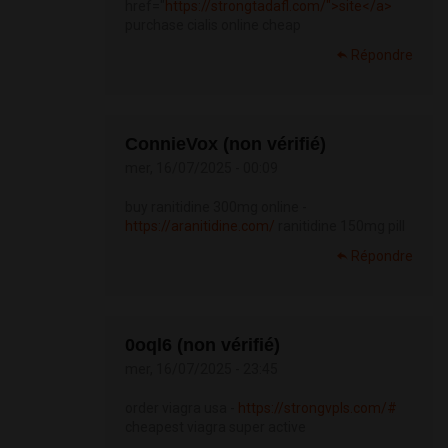
href="
https://strongtadafl.com/">site</a>
purchase cialis online cheap
Répondre
ConnieVox (non vérifié)
mer, 16/07/2025 - 00:09
buy ranitidine 300mg online -
https://aranitidine.com/
ranitidine 150mg pill
Répondre
0oql6 (non vérifié)
mer, 16/07/2025 - 23:45
order viagra usa -
https://strongvpls.com/#
cheapest viagra super active