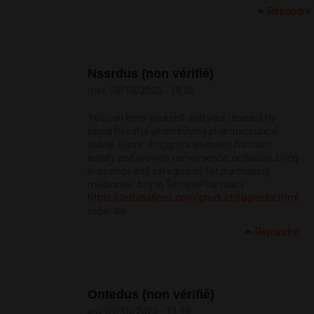
Répondre
Nssrdus (non vérifié)
mer, 08/10/2025 - 18:26
You can keep yourself and your dearest by
being heedful when buying pharmaceutical
online. Some druggist's websites function
legally and provide convenience, reclusion, bring
in savings and safeguards for purchasing
medicines. buy in TerbinaPharmacy
https://terbinafines.com/product/risperdal.html
risperdal
Répondre
Ontedus (non vérifié)
jeu, 09/10/2025 - 11:40