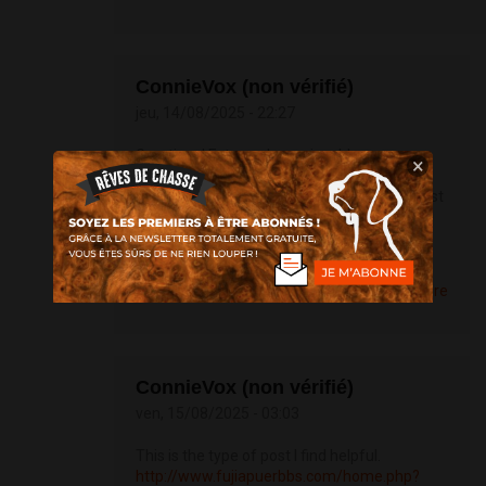
ConnieVox (non vérifié)
jeu, 14/08/2025 - 22:27
Greetings! Extremely serviceable
×
recommendation within this article! It’s the
crumb changes which wish obtain the largest
changes. Thanks a portion quest of sharing!
http://bbs.yongrenqianyou.com/home.php?
mod=space&uid=4271946&do=profile
Répondre
ConnieVox (non vérifié)
ven, 15/08/2025 - 03:03
This is the type of post I find helpful.
http://www.fujiapuerbbs.com/home.php?