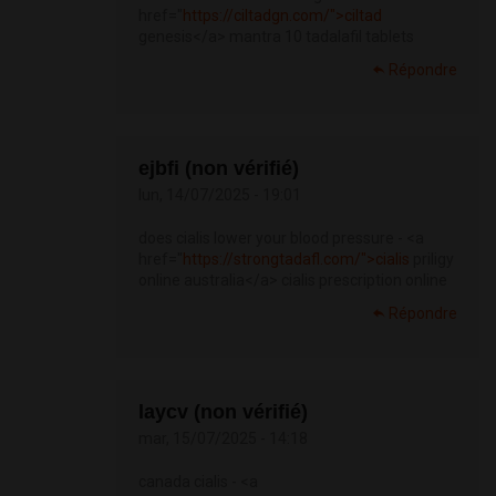
href="
https://ciltadgn.com/">ciltad
genesis</a> mantra 10 tadalafil tablets
Répondre
ejbfi (non vérifié)
lun, 14/07/2025 - 19:01
does cialis lower your blood pressure - <a
href="
https://strongtadafl.com/">cialis
priligy
online australia</a> cialis prescription online
Répondre
laycv (non vérifié)
mar, 15/07/2025 - 14:18
canada cialis - <a