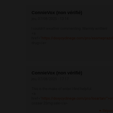
ConnieVox (non vérifié)
jeu, 07/08/2025 - 13:14
I couldn’t weather commenting. Warmly written!
<a
href="
https://doxycyclinege.com/pro/esomeprazo
drug</a>
ConnieVox (non vérifié)
jeu, 07/08/2025 - 17:17
This is the make of enter I find helpful.
<a
href="
https://doxycyclinege.com/pro/losartan/">o
cozaar 25mg sale</a>
Répon