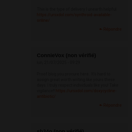
This is the type of delivery I unearth helpful.
https://ursxdol.com/synthroid-available-
online/
Répondre
ConnieVox (non vérifié)
lun, 21/07/2025 - 09:29
Proof blog you procure here.. It’s hard to
assign great worth writing like yours these
days. I truly respect individuals like you! Take
vigilance!!
https://ursxdol.com/doxycycline-
antibiotic/
Répondre
sb34o (non vérifié)