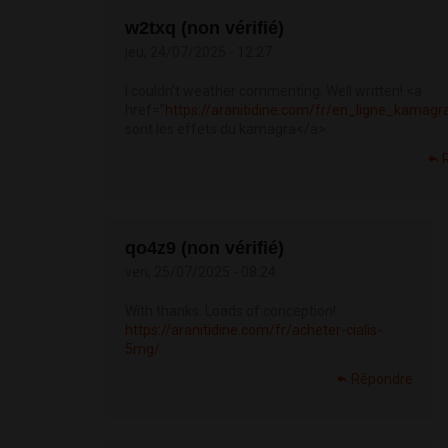
w2txq (non vérifié)
jeu, 24/07/2025 - 12:27
I couldn’t weather commenting. Well written! <a
href="
https://aranitidine.com/fr/en_ligne_kamagr
sont les effets du kamagra</a>
qo4z9 (non vérifié)
ven, 25/07/2025 - 08:24
With thanks. Loads of conception!
https://aranitidine.com/fr/acheter-cialis-
5mg/
Répondre