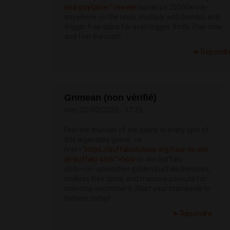
and-paytable/">sweet
bonanza 25000x</a>
anywhere on the reels, multiply with bombs, and
trigger free spins for even bigger thrills. Play now
and feel the rush!
Répondr
Gnmean (non vérifié)
mer, 25/02/2026 - 17:25
Feel the thunder of the plains in every spin of
this legendary game. <a
href="
https://buffaloslotusa.org/how-to-win-
at-buffalo-slot/">how
to win buffalo
slots</a> unleashes golden buffalo bonuses,
endless free spins, and massive payouts for
non-stop excitement. Start your stampede to
fortune today!
Répondre