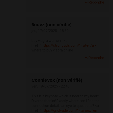
Répondre
6uuvz (non vérifié)
jeu, 17/07/2025 - 18:30
buy viagra women - <a
href="
https://strongvpls.com/">site</a>
where to buy viagra online
Répondre
ConnieVox (non vérifié)
ven, 18/07/2025 - 22:43
This is a keynote which is near to my heart…
Diverse thanks! Exactly where can I find the
connection details an eye to questions? <a
href="
https://gnolvade.com/">tamoxifen