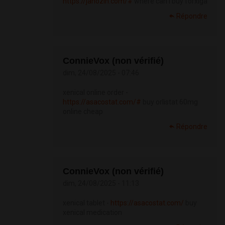
https://janozin.com/#
where can i buy forxiga
Répondre
ConnieVox (non vérifié)
dim, 24/08/2025 - 07:46
xenical online order -
https://asacostat.com/#
buy orlistat 60mg
online cheap
Répondre
ConnieVox (non vérifié)
dim, 24/08/2025 - 11:13
xenical tablet -
https://asacostat.com/
buy
xenical medication