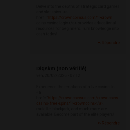
Delve into the depths of strategic card games
and slot spins. <a
href="
https://crowncoinsus.com/">crown
coins casino login</a> provides educational
resources for beginners. Turn knowledge into
cash today!
Répondre
Dlqskm (non vérifié)
ven, 20/02/2026 - 07:12
Experience the emotions of a live casino. In
<a
href="
https://crowncoinsus.com/crowncoins-
casino-free-spins/">crowncoins</a>
,
roulette, blackjack, and much more are
available. Become part of the elite players!
Répondre