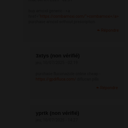
buy amoxil generic - <a
href="
https://combamoxi.com/">combamoxi</a>
purchase amoxil without prescription
Répondre
3xtys (non vérifié)
jeu, 10/07/2025 - 02:19
purchase fluconazole online cheap -
https://gpdifluca.com/
diflucan pills
Répondre
yprtk (non vérifié)
jeu, 10/07/2025 - 14:27