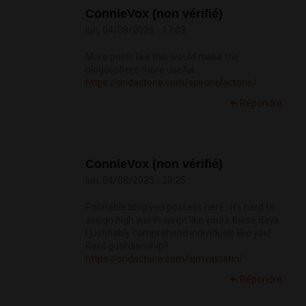
ConnieVox (non vérifié)
lun, 04/08/2025 - 17:03
More posts like this would make the
blogosphere more useful.
https://ondactone.com/spironolactone/
Répondre
ConnieVox (non vérifié)
lun, 04/08/2025 - 20:25
Palatable blog you possess here.. It’s hard to
assign high worth script like yours these days.
I justifiably comprehend individuals like you!
Rent guardianship!!
https://ondactone.com/simvastatin/
Répondre