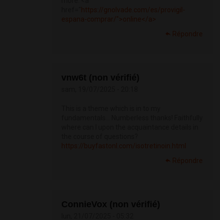
more. <a
href="
https://gnolvade.com/es/provigil-
espana-comprar/">online</a>
Répondre
vnw6t (non vérifié)
sam, 19/07/2025 - 20:18
This is a theme which is in to my
fundamentals… Numberless thanks! Faithfully
where can I upon the acquaintance details in
the course of questions?
https://buyfastonl.com/isotretinoin.html
Répondre
ConnieVox (non vérifié)
lun, 21/07/2025 - 05:32