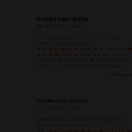
Nvohbv (non vérifié)
dim, 22/02/2026 - 22:20
Feast on massive potential in Sweet Bonanza:
scatters trigger free spins <a
href="
https://sweetbonanzademous.com/symbols
and-paytable/">sweet
bonanza bonus buy</a>,
bombs multiply prizes sky-high. One spin can delive
thousands of times your bet. Play and prosper!
Répondr
Uzluwh (non vérifié)
lun, 23/02/2026 - 14:23
Sweet Bonanza is the slot that turns sugar into
serious cash prizes. Pay <a
href="
https://sweetbonanzademous.com/symbols