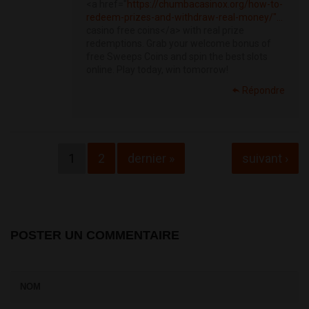
<a href="
https://chumbacasinox.org/how-to-
redeem-prizes-and-withdraw-real-money/"...
casino free coins</a> with real prize
redemptions. Grab your welcome bonus of
free Sweeps Coins and spin the best slots
online. Play today, win tomorrow!
Répondre
Pages
1
2
dernier »
suivant ›
POSTER UN COMMENTAIRE