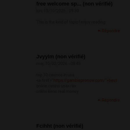
free welcome sp... (non vérifié)
lun, 13/10/2025 - 09:30
This is the kind of topic I enjoy reading.
Répondre
Jvyylm (non vérifié)
mar, 10/02/2026 - 08:45
top 10 casinos in usa
<a href="
https://gamblepronow.com/">best
online casino usa</a>
online keno real money
Répondre
Fcihht (non vérifié)