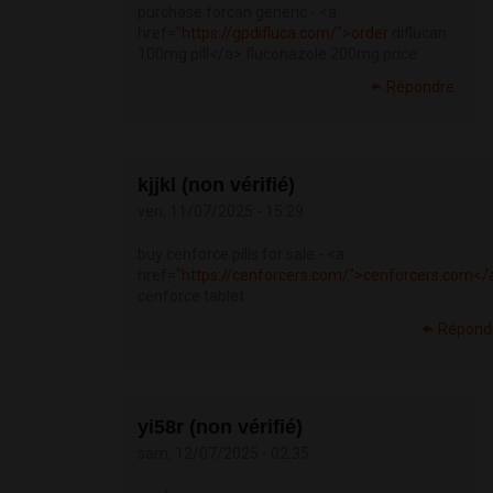
purchase forcan generic - <a
href="
https://gpdifluca.com/">order
diflucan
100mg pill</a> fluconazole 200mg price
Répondre
kjjkl (non vérifié)
ven, 11/07/2025 - 15:29
buy cenforce pills for sale - <a
href="
https://cenforcers.com/">cenforcers.com</
cenforce tablet
Répond
yi58r (non vérifié)
sam, 12/07/2025 - 02:35