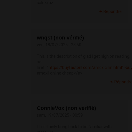
sale</a>
Répondre
wnqst (non vérifié)
ven, 18/07/2025 - 23:50
This is the description of glad I get high on reading.
<a
href="
https://buyfastonl.com/amoxicillin.html">bu
amoxil online cheap</a>
Répondr
ConnieVox (non vérifié)
sam, 19/07/2025 - 00:59
I’ll certainly bring back to be familiar with