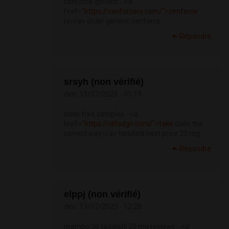
cenforce generic - <a
href="
https://cenforcers.com/">cenforce
rs</a> order generic cenforce
Répondre
srsyh (non vérifié)
dim, 13/07/2025 - 01:19
cialis free samples - <a
href="
https://ciltadgn.com/">take
cialis the
correct way</a> tadalafil best price 20 mg
Répondre
elppj (non vérifié)
dim, 13/07/2025 - 12:28
mambo 36 tadalafil 20 mg reviews - <a