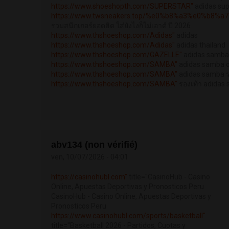
https://www.shoeshopth.com/SUPERSTAR"
adidas sup
https://www.twsneakers.top/%e0%b8%a3%e0%b8%
รวมสนีกเกอร์ยอดฮิต ใส่ยังไงก็ไม่เอาต์ ปี 2026
https://www.thshoeshop.com/Adidas"
adidas
https://www.thshoeshop.com/Adidas"
adidas thailand
https://www.thshoeshop.com/GAZELLE"
adidas samba
https://www.thshoeshop.com/SAMBA"
adidas samba 
https://www.thshoeshop.com/SAMBA"
adidas samba 
https://www.thshoeshop.com/SAMBA"
รองเท้า adidas
abv134 (non vérifié)
ven, 10/07/2026 - 04:01
https://casinohubl.com"
title="CasinoHub - Casino
Online, Apuestas Deportivas y Pronosticos Peru
CasinoHub - Casino Online, Apuestas Deportivas y
Pronosticos Peru
https://www.casinohubl.com/sports/basketball"
title="Basketball 2026 - Partidos, Cuotas y