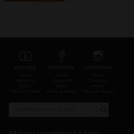
YOUTUBE
FACEBOOK
INSTAGRAM
Feliew
Feliew
Feliew
Chasse HD
Chasse HD
Chasse HD
Marius
Marius
Marius
Frères de chasse
Frères de chasse
Frères de chasse
Rechercher
FORMULAIRE DE RECHERCHE
SOYEZ LES PREMIERS À ÊTRE