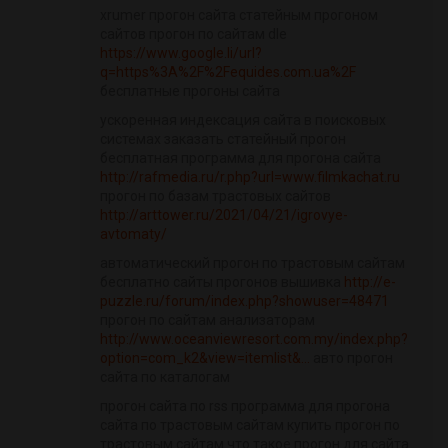
xrumer прогон сайта статейным прогоном
сайтов прогон по сайтам dle
https://www.google.li/url?
q=https%3A%2F%2Fequides.com.ua%2F
бесплатные прогоны сайта
ускоренная индексация сайта в поисковых
системах заказать статейный прогон
бесплатная программа для прогона сайта
http://rafmedia.ru/r.php?url=www.filmkachat.ru
прогон по базам трастовых сайтов
http://arttower.ru/2021/04/21/igrovye-
avtomaty/
автоматический прогон по трастовым сайтам
бесплатно сайты прогонов вышивка
http://e-
puzzle.ru/forum/index.php?showuser=48471
прогон по сайтам анализаторам
http://www.oceanviewresort.com.my/index.php?
option=com_k2&view=itemlist&...
авто прогон
сайта по каталогам
прогон сайта по rss программа для прогона
сайта по трастовым сайтам купить прогон по
трастовым сайтам что такое прогон для сайта