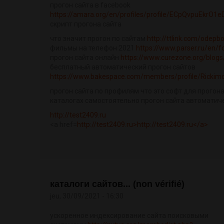
прогон сайта в facebook
https://amara.org/en/profiles/profile/ECpQvpuEkrO1
скрипт прогона сайта
что значит прогон по сайтам
http://ttlink.com/odep
фильмы на телефон 2021
https://www.parser.ru/en
прогон сайта онлайн
https://www.curezone.org/blog
бесплатный автоматический прогон сайтов
https://www.bakespace.com/members/profile/Rickim
прогон сайта по профилям что это софт для прогона
каталогах самостоятельно прогон сайта автоматич
http://test2409.ru
<a href=
http://test2409.ru>http://test2409.ru</a>
каталоги сайтов... (non vérifié)
jeu, 30/09/2021 - 16:30
ускоренное индексирование сайта поисковыми