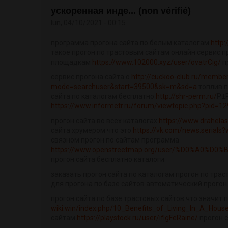
ускоренная инде... (non vérifié)
lun, 04/10/2021 - 00:15
программа прогона сайта по белым каталогам
http:
такое прогон по трастовым сайтам онлайн сервис п
площадкам
https://www.102000.xyz/user/ovatrCig/
п
сервис прогона сайта о
http://cuckoo-club.ru/member
mode=searchuser&start=39500&sk=m&sd=a
топлив п
сайта по каталогам бесплатно
http://shr-perm.ru/
Р±Р
https://www.informetr.ru/forum/viewtopic.php?pid=
прогон сайта во всех каталогах
https://www.drahela
сайта хрумером что это
https://vk.com/news.serial
связном прогон по сайтам программа
https://www.openstreetmap.org/user/%D0%A0%D
прогон сайта бесплатно каталоги
заказать прогон сайта по каталогам прогон по тр
для прогона по базе сайтов автоматический прогон
прогон сайта по базе трастовых сайтов что значит 
wiki.win/index.php/10_Benefits_of_Living_In_A_Hous
сайтам
https://playstock.ru/user/ifigFeRaine/
прогон 