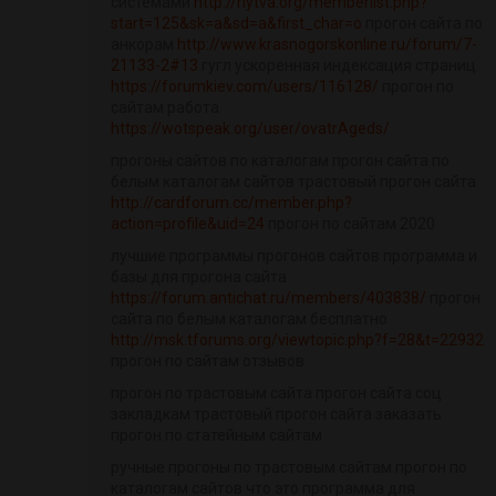
системами
http://nytva.org/memberlist.php?
start=125&sk=a&sd=a&first_char=o
прогон сайта по
анкорам
http://www.krasnogorskonline.ru/forum/7-
21133-2#13
гугл ускоренная индексация страниц
https://forumkiev.com/users/116128/
прогон по
сайтам работа
https://wotspeak.org/user/ovatrAgeds/
прогоны сайтов по каталогам прогон сайта по
белым каталогам сайтов трастовый прогон сайта
http://cardforum.cc/member.php?
action=profile&uid=24
прогон по сайтам 2020
лучшие программы прогонов сайтов программа и
базы для прогона сайта
https://forum.antichat.ru/members/403838/
прогон
сайта по белым каталогам бесплатно
http://msk.tforums.org/viewtopic.php?f=28&t=22932
прогон по сайтам отзывов
прогон по трастовым сайта прогон сайта соц
закладкам трастовый прогон сайта заказать
прогон по статейным сайтам
ручные прогоны по трастовым сайтам прогон по
каталогам сайтов что это программа для