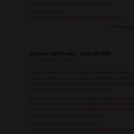
статейный прогон по трастовым сайтам
http://test2409.ru
<a href=
http://test2409.ru>http://test2409.ru</a>
Répondre
прогон сайта ми... (non vérifié)
ven, 01/10/2021 - 06:42
трастовый прогон сайта
https://www.bookmarkcart.co
сайта по белым каталогам программа прогон сайта
это
http://cashbacktop.ru/user/roerstig/
ускоренная и
http://www.pearltrees.com/patryshopseo
база для прогона сайта по профилям
http://chefdon
option=com_k2&view=itemlist&task=user&id=6...
прогр
прогон сайта по блогам
http://xd187.com/home.php
прогон по трастовым сайтам форум
программы для статейного прогона
http://www.oceanviewresort.com.my/index.php?option