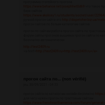
программа статейного прогона
https://www.behance.net/josephhet0d69
что такое пр
базе сайтов
https://www.akslicey1.ru/students/socnet/user/22964
ручной прогон сайта это
http://dispetcher.biz.ua/meb
прогон сайтов по белым каталогам сайтов
прогон по сайтам работа прогон сайта по трастовы
форум сайты прогонов вышивка прогон сайта по ка
бесплатно автоматически
http://test2409.ru
<a href=
http://test2409.ru>http://test2409.ru</a>
прогон сайта по... (non vérifié)
jeu, 30/09/2021 - 04:33
прогон сайта по каталогам онлайн бесплатно
https:
для чего нужен прогон по трастовым сайтам
https://www.frenchnorthamerica.com/forum/general-di