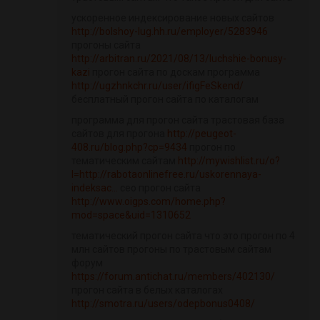
ускоренное индексирование новых сайтов
http://bolshoy-lug.hh.ru/employer/5283946
прогоны сайта
http://arbitran.ru/2021/08/13/luchshie-bonusy-
kazi
прогон сайта по доскам программа
http://ugzhnkchr.ru/user/ifigFeSkend/
бесплатный прогон сайта по каталогам
программа для прогон сайта трастовая база
сайтов для прогона
http://peugeot-
408.ru/blog.php?cp=9434
прогон по
тематическим сайтам
http://mywishlist.ru/o?
l=http://rabotaonlinefree.ru/uskorennaya-
indeksac...
сео прогон сайта
http://www.oigps.com/home.php?
mod=space&uid=1310652
тематический прогон сайта что это прогон по 4
млн сайтов прогоны по трастовым сайтам
форум
https://forum.antichat.ru/members/402130/
прогон сайта в белых каталогах
http://smotra.ru/users/odepbonus0408/