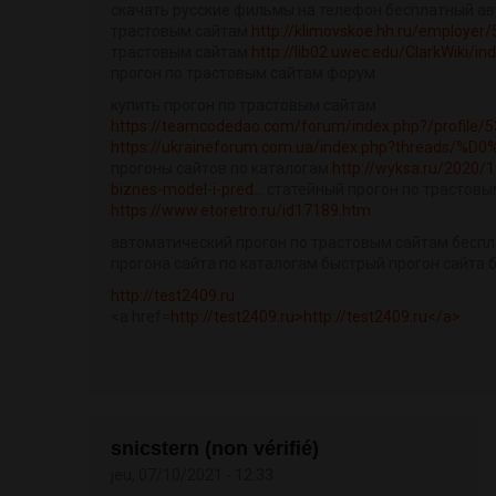
скачать русские фильмы на телефон бесплатный ав
трастовым сайтам
http://klimovskoe.hh.ru/employer
трастовым сайтам
http://lib02.uwec.edu/ClarkWiki/in
прогон по трастовым сайтам форум
купить прогон по трастовым сайтам
https://teamcodedao.com/forum/index.php?/profile/53
https://ukraineforum.com.ua/index.php?threads/
прогоны сайтов по каталогам
http://wyksa.ru/2020/
biznes-model-i-pred...
статейный прогон по трастовы
https://www.etoretro.ru/id17189.htm
автоматический прогон по трастовым сайтам бесп
прогона сайта по каталогам быстрый прогон сайта 
http://test2409.ru
<a href=
http://test2409.ru>http://test2409.ru</a>
snicstern (non vérifié)
jeu, 07/10/2021 - 12:33