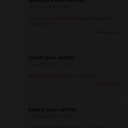
Quinguice (non vérifié)
lun, 06/09/2021 - 14:51
<a href=
https://buysildenshop.com/>generic
viagra price</a>
Répondre
tronift (non vérifié)
mar, 07/09/2021 - 05:17
http://buypropeciaon.com/
- Propecia
Répondre
pakirty (non vérifié)
mer, 08/09/2021 - 01:27
https://buytadalafshop.com/
- buy real cialis