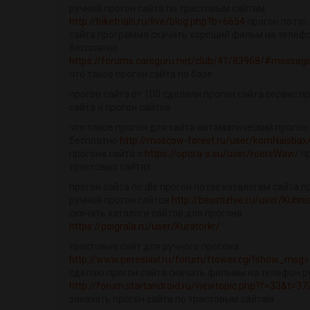
ручной прогон сайта по трастовым сайтам
http://biketrials.ru/live/blog.php?b=6654
прогон по rss
сайта программа скачать хороший фильм на телеф
бесплатно
https://forums.carsguru.net/club/41/83968/#messa
что такое прогон сайта по базе
прогон сайта от 100 сделали прогон сайта сервис п
сайта я прогон сайтов
что такое прогон для сайта автоматический прогон
бесплатно
http://moscow-forest.ru/user/komNaisbax
прогона сайта о
https://opora-s.su/user/roersWaw/
пр
трастовых сайтах
прогон сайта по dle прогон по rss каталогам сайта 
ручной прогон сайтов
http://besstizhie.ru/user/Kuhn
скачать каталоги сайтов для прогона
https://poigrala.ru/user/Kuratorkr/
трастовые сайт для ручного прогона
http://www.pereslavl.ru/forum/ftower.cgi?show_msg
сделаю прогон сайта скачать фильмы на телефон р
http://forum.startandroid.ru/viewtopic.php?f=33&t=37
заказать прогон сайта по трастовым сайтам