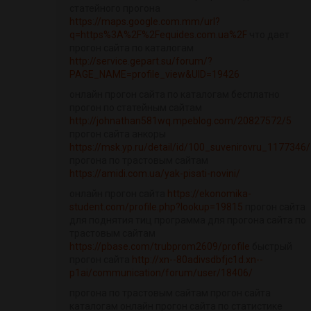
статейного прогона
https://maps.google.com.mm/url?
q=https%3A%2F%2Fequides.com.ua%2F
что дает
прогон сайта по каталогам
http://service.gepart.su/forum/?
PAGE_NAME=profile_view&UID=19426
онлайн прогон сайта по каталогам бесплатно
прогон по статейным сайтам
http://johnathan581wq.mpeblog.com/20827572/5
прогон сайта анкоры
https://msk.yp.ru/detail/id/100_suvenirovru_1177346/
прогона по трастовым сайтам
https://amidi.com.ua/yak-pisati-novini/
онлайн прогон сайта
https://ekonomika-
student.com/profile.php?lookup=19815
прогон сайта
для поднятия тиц программа для прогона сайта по
трастовым сайтам
https://pbase.com/trubprom2609/profile
быстрый
прогон сайта
http://xn--80adivsdbfjc1d.xn--
p1ai/communication/forum/user/18406/
прогона по трастовым сайтам прогон сайта
каталогам онлайн прогон сайта по статистике