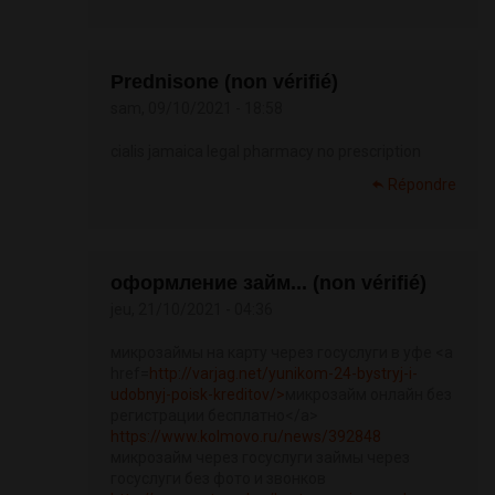
Prednisone (non vérifié)
sam, 09/10/2021 - 18:58
cialis jamaica legal pharmacy no prescription
Répondre
оформление займ... (non vérifié)
jeu, 21/10/2021 - 04:36
микрозаймы на карту через госуслуги в уфе <a
href=
http://varjag.net/yunikom-24-bystryj-i-
udobnyj-poisk-kreditov/>
микрозайм онлайн без
регистрации бесплатно</a>
https://www.kolmovo.ru/news/392848
микрозайм через госуслуги займы через
госуслуги без фото и звонков