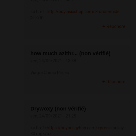
<a href=
http://buylasixshop.com/>furosemide
pill</a>
Répondre
how much azithr... (non vérifié)
ven, 24/09/2021 - 13:38
Viagra Cheap Prices
Répondre
Drywoxy (non vérifié)
ven, 24/09/2021 - 21:25
<a href=
https://buypriligyhop.com/>precio
priligy
30 mg</a>