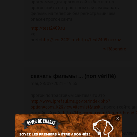
программа для прогона сайта бесплатно
прогон сайта по трастовым сайтам скачать
фильмы на телефон без регистрации чем
опасен прогон сайта
http://test2409.ru
<a
href=
http://test2409.ru>http://test2409.ru</a>
Répondre
скачать фильмы ... (non vérifié)
mar, 28/09/2021 - 19:55
прогон по трастовым сайтам что это
http://www.iprefsul.ms.gov.br/index.php?
option=com_k2&view=itemlist&task...
прогон сайта ан
статейный сайт
http://life-crimea.com/forum/thread
×
прогон сайта по трастовым
https://hitforum.net.ua/member.php?u=65255
прогон сайта по доскам прогон сайта по профилям