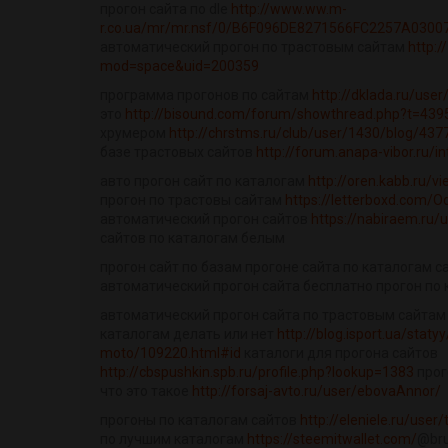
прогон сайта по dle
http://www.ww.m-
r.co.ua/mr/mr.nsf/0/B6F096DE8271566FC2257A03007
автоматический прогон по трастовым сайтам
http:
mod=space&uid=200359
программа прогонов по сайтам
http://dklada.ru/user
это
http://bisound.com/forum/showthread.php?t=439
хрумером
http://chrstms.ru/club/user/1430/blog/437
базе трастовых сайтов
http://forum.anapa-vibor.ru/i
авто прогон сайт по каталогам
http://oren.kabb.ru/
прогон по трастовы сайтам
https://letterboxd.com/
автоматический прогон сайтов
https://nabiraem.ru/
сайтов по каталогам белым
прогон сайт по базам прогоне сайта по каталогам 
автоматический прогон сайта бесплатно прогон по 
автоматический прогон сайта по трастовым сайтам 
каталогам делать или нет
http://blog.isport.ua/staty
moto/109220.html#id
каталоги для прогона сайтов
http://cbspushkin.spb.ru/profile.php?lookup=1383
прог
что это такое
http://forsaj-avto.ru/user/ebovaAnnor/
прогоны по каталогам сайтов
http://eleniele.ru/user/
по лучшим каталогам
https://steemitwallet.com/
@bru