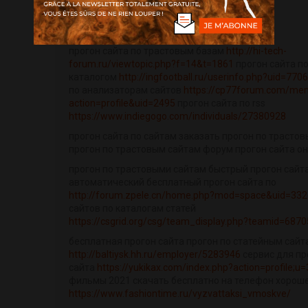
прогонов по сайтам
https://kuizhai.shumo.com/forum/home.php?
mod=space&uid=767417
прогоны сайта это
прогон сайта по трастовым базам
http://hi-tech-
forum.ru/viewtopic.php?f=14&t=1861
прогон сайта п
каталогом
http://ingfootball.ru/userinfo.php?uid=770
по анализаторам сайтов
https://cp77forum.com/me
action=profile&uid=2495
прогон сайта по rss
https://www.indiegogo.com/individuals/27380928
прогон сайта по сайтам заказать прогон по трасто
прогон по трастовым сайтам форум прогон сайта о
прогон по трастовыми сайтам быстрый прогон сайт
автоматический бесплатный прогон сайта по
http://forum.zpele.cn/home.php?mod=space&uid=33
сайтов по каталогам статей
https://csgrid.org/csg/team_display.php?teamid=687
бесплатная прогон сайта прогон по статейным сайт
http://baltiysk.hh.ru/employer/5283946
сервис для пр
сайта
https://yukikax.com/index.php?action=profile;u
фильмы 2021 скачать бесплатно на телефон хорош
https://www.fashiontime.ru/vyzvattaksi_vmoskve/