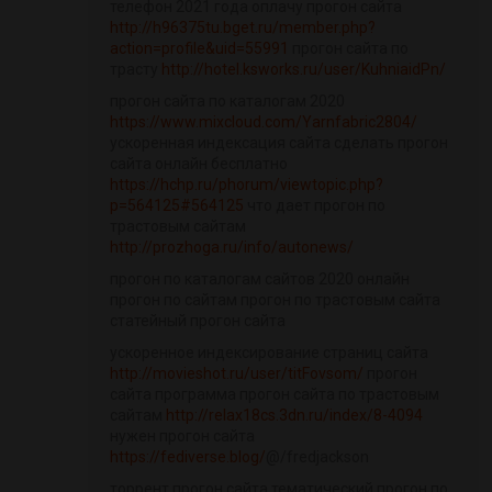
телефон 2021 года оплачу прогон сайта
http://h96375tu.bget.ru/member.php?
action=profile&uid=55991
прогон сайта по
трасту
http://hotel.ksworks.ru/user/KuhniaidPn/
прогон сайта по каталогам 2020
https://www.mixcloud.com/Yarnfabric2804/
ускоренная индексация сайта сделать прогон
сайта онлайн бесплатно
https://hchp.ru/phorum/viewtopic.php?
p=564125#564125
что дает прогон по
трастовым сайтам
http://prozhoga.ru/info/autonews/
прогон по каталогам сайтов 2020 онлайн
прогон по сайтам прогон по трастовым сайта
статейный прогон сайта
ускоренное индексирование страниц сайта
http://movieshot.ru/user/titFovsom/
прогон
сайта программа прогон сайта по трастовым
сайтам
http://relax18cs.3dn.ru/index/8-4094
нужен прогон сайта
https://fediverse.blog/
@/fredjackson
торрент прогон сайта тематический прогон по