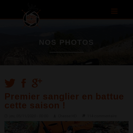
Aller au
contenu
Toggle
principal
navigatio
NOS PHOTOS
Premier sanglier en battue
cette saison !
jeu, 05/11/2020 - 00:00
Chasse HD
114 commentaire