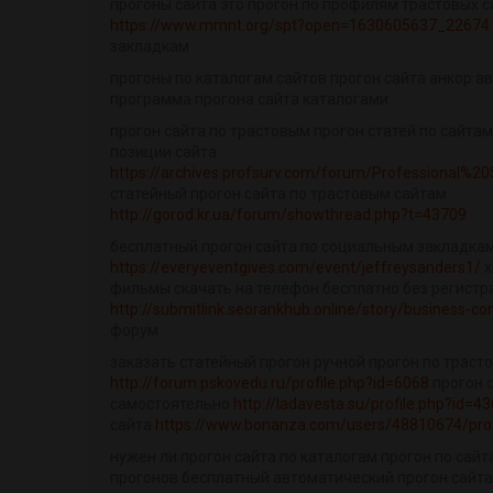
прогоны сайта это прогон по профилям трастовых с
https://www.mmnt.org/spt?open=1630605637_22674
закладкам
прогоны по каталогам сайтов прогон сайта анкор ав
программа прогона сайта каталогами
прогон сайта по трастовым прогон статей по сайта
позиции сайта
https://archives.profsurv.com/forum/Professional%2
статейный прогон сайта по трастовым сайтам
http://gorod.kr.ua/forum/showthread.php?t=43709
бесплатный прогон сайта по социальным закладка
https://everyeventgives.com/event/jeffreysanders1/
x
фильмы скачать на телефон бесплатно без регистр
http://submitlink.seorankhub.online/story/business-co
форум
заказать статейный прогон ручной прогон по траст
http://forum.pskovedu.ru/profile.php?id=6068
прогон 
самостоятельно
http://ladavesta.su/profile.php?id=4
сайта
https://www.bonanza.com/users/48810674/prof
нужен ли прогон сайта по каталогам прогон по сай
прогонов бесплатный автоматический прогон сайта