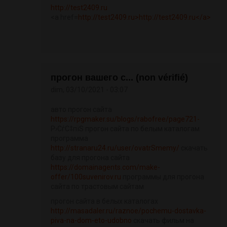
http://test2409.ru
<a href=
http://test2409.ru>http://test2409.ru</a>
прогон вашего с... (non vérifié)
dim, 03/10/2021 - 03:07
авто прогон сайта
https://rpgmaker.su/blogs/rabofree/page721-
Р›СѓС‡пїЅ прогон сайта по белым каталогам
программа
http://stranaru24.ru/user/ovatrSmemy/
скачать
базу для прогона сайта
https://domainagents.com/make-
offer/100suvenirov.ru
программы для прогона
сайта по трастовым сайтам
прогон сайта в белых каталогах
http://masadaler.ru/raznoe/pochemu-dostavka-
piva-na-dom-eto-udobno
скачать фильм на