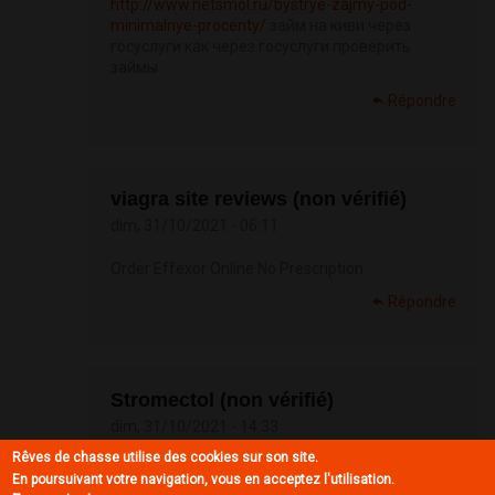
http://www.netsmol.ru/bystrye-zajmy-pod-
minimalnye-procenty/
займ на киви через
госуслуги как через госуслуги проверить
займы
Répondre
viagra site reviews (non vérifié)
dim, 31/10/2021 - 06:11
Order Effexor Online No Prescription
Répondre
Stromectol (non vérifié)
dim, 31/10/2021 - 14:33
Rêves de chasse utilise des cookies sur son site.
Buy Generic Viagra
En poursuivant votre navigation, vous en acceptez l'utilisation.