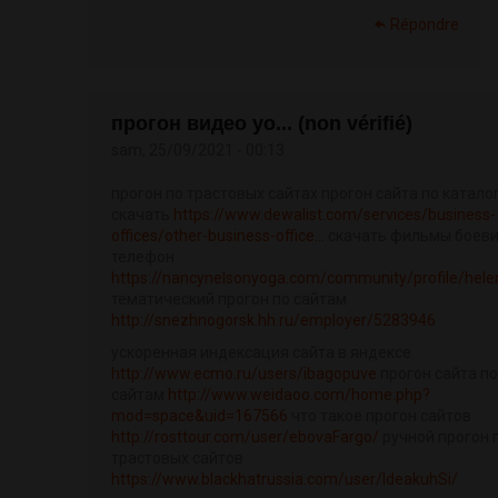
Répondre
прогон видео yo... (non vérifié)
sam, 25/09/2021 - 00:13
прогон по трастовых сайтах прогон сайта по катало
скачать
https://www.dewalist.com/services/business-
offices/other-business-office...
скачать фильмы боеви
телефон
https://nancynelsonyoga.com/community/profile/hel
тематический прогон по сайтам
http://snezhnogorsk.hh.ru/employer/5283946
ускоренная индексация сайта в яндексе
http://www.ecmo.ru/users/ibagopuve
прогон сайта по
сайтам
http://www.weidaoo.com/home.php?
mod=space&uid=167566
что такое прогон сайтов
http://rosttour.com/user/ebovaFargo/
ручной прогон 
трастовых сайтов
https://www.blackhatrussia.com/user/IdeakuhSi/