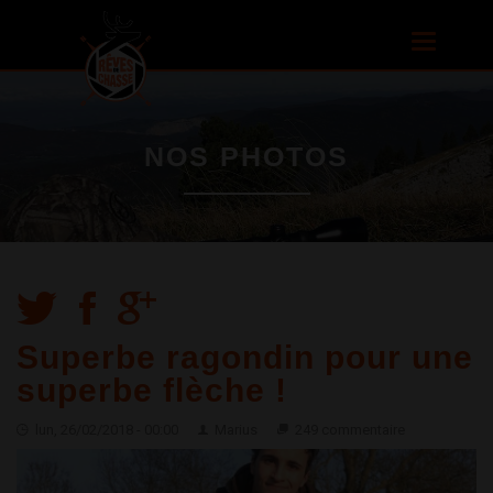
Aller au
contenu
Toggle
principal
navigatio
NOS PHOTOS
Superbe ragondin pour une
superbe flèche !
lun, 26/02/2018 - 00:00
Marius
249 commentaire