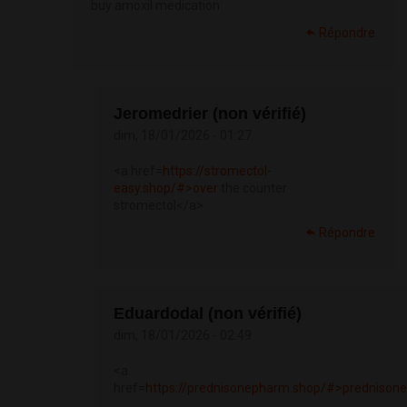
buy amoxil medication
Répondre
Jeromedrier (non vérifié)
dim, 18/01/2026 - 01:27
<a href=
https://stromectol-
easy.shop/#>over
the counter
stromectol</a>
Répondre
Eduardodal (non vérifié)
dim, 18/01/2026 - 02:49
<a
href=
https://prednisonepharm.shop/#>prednison