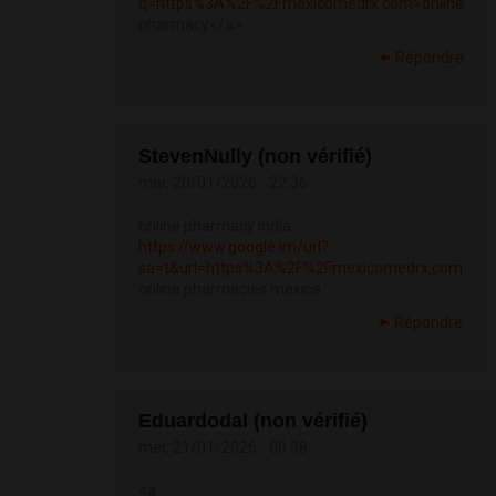
q=https%3A%2F%2Fmexicomedrx.com>online
pharmacy</a>
Répondre
StevenNully (non vérifié)
mar, 20/01/2026 - 22:36
online pharmacy india
https://www.google.im/url?
sa=t&url=https%3A%2F%2Fmexicomedrx.com
online pharmacies mexica
Répondre
Eduardodal (non vérifié)
mer, 21/01/2026 - 00:38
<a