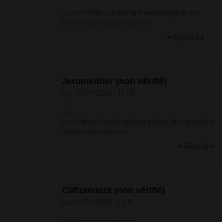
<a href=
https://salepharmacies.shop/#>on
line canadain pharmacy</a>
Répondre
Jeromedrier (non vérifié)
lun, 19/01/2026 - 11:09
<a
href=
https://trustmxpharma.shop/#>oxycodone
online pharmacy</a>
Répondre
Cliftonideot (non vérifié)
lun, 19/01/2026 - 13:41
what is trust pharmacy