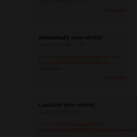
rybelsus medication</a>
Répondre
StevenNully (non vérifié)
mer, 21/01/2026 - 22:46
medsrxeasy
https://www.google.com.tr/url?
q=https%3A%2F%2Fmedsrxeasy.com
medsrxeasy
Répondre
LouisGef (non vérifié)
jeu, 22/01/2026 - 01:10
<a href=
https://cse.google.sc/url?
sa=t&url=https%3A%2F%2Fmedsrxeasy.com>medsr