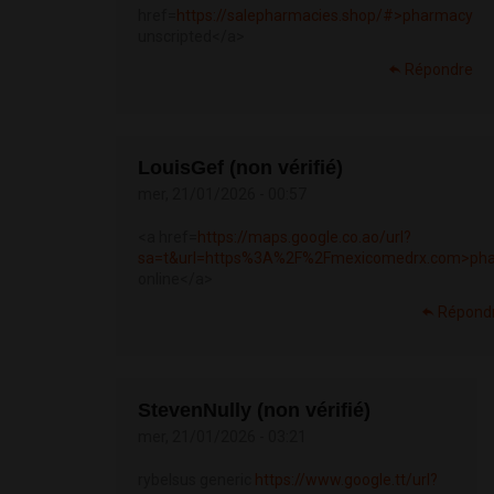
href=
https://salepharmacies.shop/#>pharmacy
unscripted</a>
Répondre
LouisGef (non vérifié)
mer, 21/01/2026 - 00:57
<a href=
https://maps.google.co.ao/url?
sa=t&url=https%3A%2F%2Fmexicomedrx.com>pha.
online</a>
Répond
StevenNully (non vérifié)
mer, 21/01/2026 - 03:21
rybelsus generic
https://www.google.tt/url?