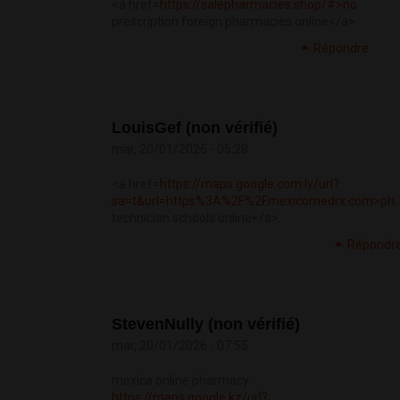
<a href=
https://salepharmacies.shop/#>no
prescription foreign pharmacies online</a>
Répondre
LouisGef (non vérifié)
mar, 20/01/2026 - 05:28
<a href=
https://maps.google.com.ly/url?
sa=t&url=https%3A%2F%2Fmexicomedrx.com>ph..
technician schools online</a>
Répondr
StevenNully (non vérifié)
mar, 20/01/2026 - 07:55
mexica online pharmacy
https://maps.google.kz/url?