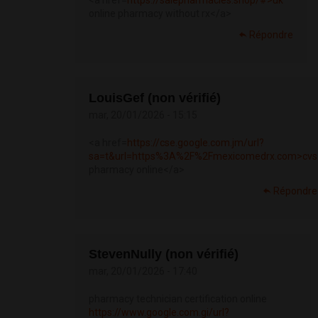
<a href=
https://salepharmacies.shop/#>uk
online pharmacy without rx</a>
Répondre
LouisGef (non vérifié)
mar, 20/01/2026 - 15:15
<a href=
https://cse.google.com.jm/url?
sa=t&url=https%3A%2F%2Fmexicomedrx.com>cvs
pharmacy online</a>
Répondre
StevenNully (non vérifié)
mar, 20/01/2026 - 17:40
pharmacy technician certification online
https://www.google.com.gi/url?