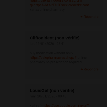
https://clients1.google.com.ag/url?
q=https%3A%2F%2Fmexicomedrx.com
xanax online pharmacy
Répondre
Cliftonideot (non vérifié)
lun, 19/01/2026 - 23:41
buy medication without an rx
https://salepharmacies.shop/#
online
pharmacy no prescription required
Répondre
LouisGef (non vérifié)
mar, 20/01/2026 - 00:43
<a href=
https://cse.google.com.jm/url?