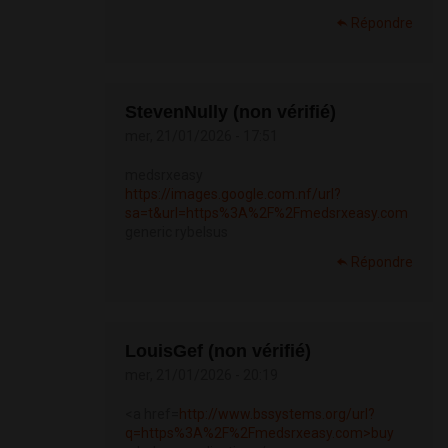
Répondre
StevenNully (non vérifié)
mer, 21/01/2026 - 17:51
medsrxeasy
https://images.google.com.nf/url?
sa=t&url=https%3A%2F%2Fmedsrxeasy.com
generic rybelsus
Répondre
LouisGef (non vérifié)
mer, 21/01/2026 - 20:19
<a href=
http://www.bssystems.org/url?
q=https%3A%2F%2Fmedsrxeasy.com>buy