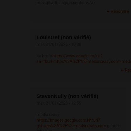
provigil with no prescription</a>
Répondre
LouisGef (non vérifié)
mer, 21/01/2026 - 10:30
<a href=
https://www.google.im/url?
sa=t&url=https%3A%2F%2Fmedsrxeasy.com>medsr
Ré
StevenNully (non vérifié)
mer, 21/01/2026 - 12:55
medsrxeasy
https://images.google.com.kh/url?
q=https%3A%2F%2Fmedsrxeasy.com
generic