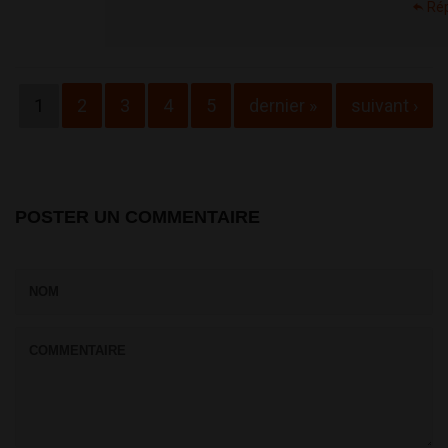
Ré
Pages
1
2
3
4
5
dernier »
suivant ›
POSTER UN COMMENTAIRE