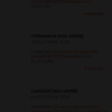
q=https%3A%2F%2Fmedsrxeasy.com
medsrxeasy
Répondre
Cliftonideot (non vérifié)
mer, 21/01/2026 - 05:34
ProviMedsRX
https://maps.google.mn/url?
q=https%3A%2F%2Fprovimedsrx.com
ProviMedsRX
Répondre
LouisGef (non vérifié)
mer, 21/01/2026 - 05:42
<a href=
https://images.google.com.tn/url?
q=https%3A%2F%2Fmedsrxeasy.com>medsrxea...