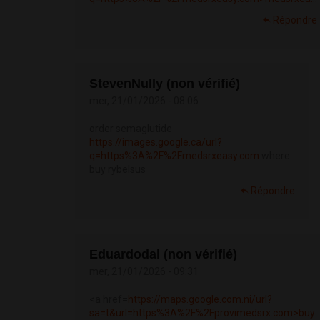
Répondre
StevenNully (non vérifié)
mer, 21/01/2026 - 08:06
order semaglutide
https://images.google.ca/url?
q=https%3A%2F%2Fmedsrxeasy.com
where
buy rybelsus
Répondre
Eduardodal (non vérifié)
mer, 21/01/2026 - 09:31
<a href=
https://maps.google.com.ni/url?
sa=t&url=https%3A%2F%2Fprovimedsrx.com>buy