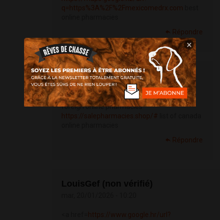
q=https%3A%2F%2Fmexicomedrx.com
best
online pharmacies
Répondre
×
Cliftonideot (non vérifié)
mar, 20/01/2026 - 09:33
foreign online pharmacies
https://salepharmacies.shop/#
list of canada
online pharmacies
Répondre
LouisGef (non vérifié)
mar, 20/01/2026 - 10:20
<a href=
https://www.google.hr/url?