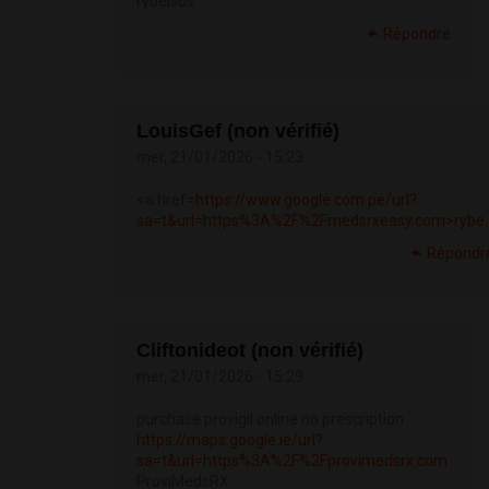
rybelsus
Répondre
LouisGef (non vérifié)
mer, 21/01/2026 - 15:23
<a href=
https://www.google.com.pe/url?
sa=t&url=https%3A%2F%2Fmedsrxeasy.com>rybe..
Répondr
Cliftonideot (non vérifié)
mer, 21/01/2026 - 15:29
purchase provigil online no prescription
https://maps.google.ie/url?
sa=t&url=https%3A%2F%2Fprovimedsrx.com
ProviMedsRX