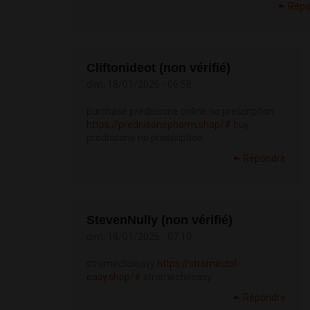
Répo
Cliftonideot (non vérifié)
dim, 18/01/2026 - 06:58
purchase prednisone online no prescription
https://prednisonepharm.shop/#
buy
prednisone no prescription
Répondre
StevenNully (non vérifié)
dim, 18/01/2026 - 07:10
stromectoleasy
https://stromectol-
easy.shop/#
stromectoleasy
Répondre