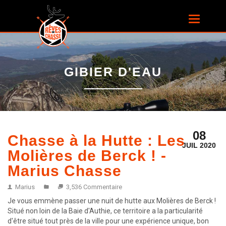
Aller au
contenu
Toggle
principal
navigatio
GIBIER D'EAU
08
Chasse à la Hutte : Les
JUIL 2020
Molières de Berck ! -
Marius Chasse
Marius
3,536 Commentaire
Je vous emmène passer une nuit de hutte aux Molières de Berck !
Situé non loin de la Baie d'Authie, ce territoire a la particularité
d'être situé tout près de la ville pour une expérience unique, bon