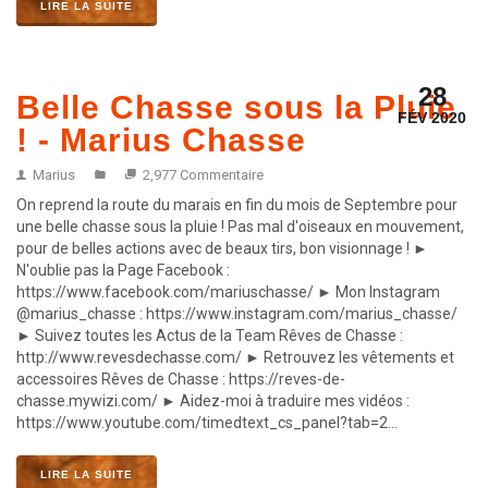
LIRE LA SUITE
28
Belle Chasse sous la Pluie
FÉV 2020
! - Marius Chasse
Marius
2,977 Commentaire
On reprend la route du marais en fin du mois de Septembre pour
une belle chasse sous la pluie ! Pas mal d'oiseaux en mouvement,
pour de belles actions avec de beaux tirs, bon visionnage ! ►
N'oublie pas la Page Facebook :
https://www.facebook.com/mariuschasse/ ► Mon Instagram
@marius_chasse : https://www.instagram.com/marius_chasse/
► Suivez toutes les Actus de la Team Rêves de Chasse :
http://www.revesdechasse.com/ ► Retrouvez les vêtements et
accessoires Rêves de Chasse : https://reves-de-
chasse.mywizi.com/ ► Aidez-moi à traduire mes vidéos :
https://www.youtube.com/timedtext_cs_panel?tab=2...
LIRE LA SUITE