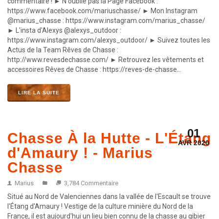
commentaire ! ► N'oublie pas la Page Facebook :
https://www.facebook.com/mariuschasse/ ► Mon Instagram
@marius_chasse : https://www.instagram.com/marius_chasse/
► L'insta d'Alexys @alexys_outdoor :
https://www.instagram.com/alexys_outdoor/ ► Suivez toutes les
Actus de la Team Rêves de Chasse :
http://www.revesdechasse.com/ ► Retrouvez les vêtements et
accessoires Rêves de Chasse : https://reves-de-chasse...
LIRE LA SUITE
01
Chasse À la Hutte - L'Étang
AVR 2020
d'Amaury ! - Marius
Chasse
Marius
3,784 Commentaire
Situé au Nord de Valenciennes dans la vallée de l'Escault se trouve
l'Étang d'Amaury ! Vestige de la culture minière du Nord de la
France, il est aujourd'hui un lieu bien connu de la chasse au gibier