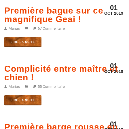
01
Première bague sur ce
OCT 2019
magnifique Geai !
Marius
67 Commentaire
LIRE LA SUITE
01
Complicité entre maître et
OCT 2019
chien !
Marius
55 Commentaire
LIRE LA SUITE
01
Première barge rousse en