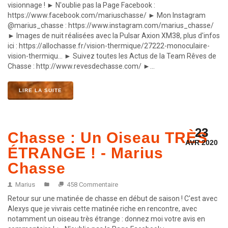
visionnage ! ► N'oublie pas la Page Facebook :
https://www.facebook.com/mariuschasse/ ► Mon Instagram
@marius_chasse : https://www.instagram.com/marius_chasse/
► Images de nuit réalisées avec la Pulsar Axion XM38, plus d'infos
ici : https://allochasse.fr/vision-thermique/27222-monoculaire-
vision-thermiqu... ► Suivez toutes les Actus de la Team Rêves de
Chasse : http://www.revesdechasse.com/ ►...
LIRE LA SUITE
23
Chasse : Un Oiseau TRÈS
AVR 2020
ÉTRANGE ! - Marius
Chasse
Marius
458 Commentaire
Retour sur une matinée de chasse en début de saison ! C'est avec
Alexys que je vivrais cette matinée riche en rencontre, avec
notamment un oiseau très étrange : donnez moi votre avis en