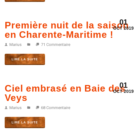
01
Première nuit de la saison
OCT 2019
en Charente-Maritime !
Marius
71 Commentaire
LIRE LA SUITE
01
Ciel embrasé en Baie des
OCT 2019
Veys
Marius
68 Commentaire
LIRE LA SUITE