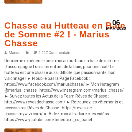
06
Chasse au Hutteau en Baie
MAR 2020
de Somme #2 ! - Marius
Chasse
Marius
2,227 Commentaire
Deuxième expérience pour moi au hutteau en baie de somme !
J'accompagne Louis, un enfant de la baie, pour une nuit ! Le
hutteau est une chasse aussi difficile que passionnante, bon
visionnage ! ► N'oublie pas la Page Facebook :
https://www.facebook.com/mariuschasse/ ► Mon Instagram
@marius_chasse : https://www.instagram.com/marius_chasse/
► Suivez toutes les Actus de la Team Rêves de Chasse :
http://www.revesdechasse.com/ ► Retrouvez les vêtements et
accessoires Rêves de Chasse : https://reves-de-
×
chasse.mywizi.com/ ► Aidez-moi à traduire mes vidéos :
https://www.youtube.com/timedtext_cs_panel...