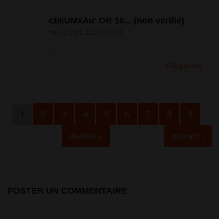
cbkUMxAu' OR 16... (non vérifié)
ven, 21/04/2023 - 09:28
1
Répondre
Pages
1
2
3
4
5
6
7
8
9
…
dernier »
suivant ›
POSTER UN COMMENTAIRE