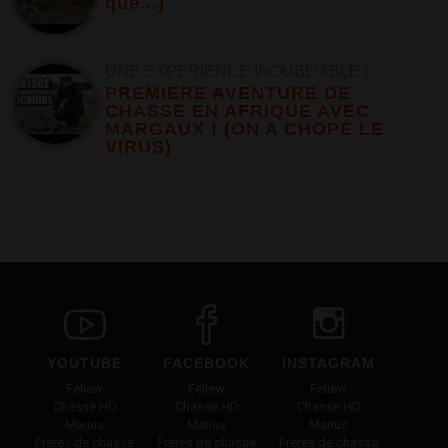
que...)
UNE EXPÉRIENCE INOUBLIABLE !
PREMIERE AVENTURE DE
CHASSE EN AFRIQUE AVEC
MARGAUX ! (ON A CHOPÉ LE
VIRUS)
YOUTUBE
FACEBOOK
INSTAGRAM
Feliew
Feliew
Feliew
Chasse HD
Chasse HD
Chasse HD
Marius
Marius
Marius
Frères de chasse
Frères de chasse
Frères de chasse