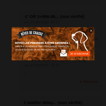
-1' OR 2+866-86... (non vérifié)
ven, 21/04/2023 - 09:27
×
1
Répondre
-1" OR 2+333-33... (non vérifié)
ven, 21/04/2023 - 09:27
1
Répondre
1 waitfor delay... (non vérifié)