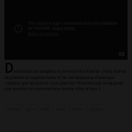
Battue de Sangliers, un Gros Mâle et des Compagnies ! Chasse
HD
D
es battues de sangliers où la rencontre était là ! J'ai la chance 
de prélévé un superbe keiler et de voir beaucoup d'animaux. 
J’espère que les scènes vous plairons ! N’hésitez pas à me poser 
une question en commentaire, bonne vidéo à tous :)
chasse
gros
male
keiler
battue
sanglier