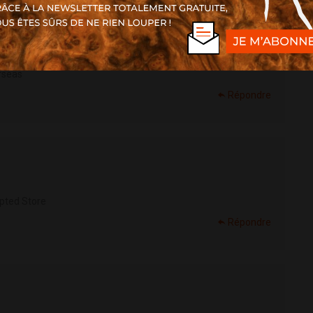
erseas
Répondre
pted Store
Répondre