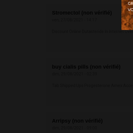
Stromectol (non vérifié)
ven, 27/08/2021 - 14:17
Discount Online Dutasteride In Internet Ov
buy cialis pills (non vérifié)
dim, 29/08/2021 - 02:39
Tab Shipped Ups Progesterone Amex Acce
Arripsy (non vérifié)
dim, 29/08/2021 - 09:00