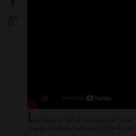
L
a chasse en battue vous manque? Venez v
chasse, beaucoup d'animaux ont été vus dan