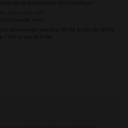
asse sur un gros sanglier est magnifique!
rtv:
www.motv.com
t ma nouvelle série!
ur un abonnement annuel à 78.99€ au lieu de 98.99€
7.99€ au lieu de 9.99€.
 son tir , fait partie de l'acte de chasse responsable !