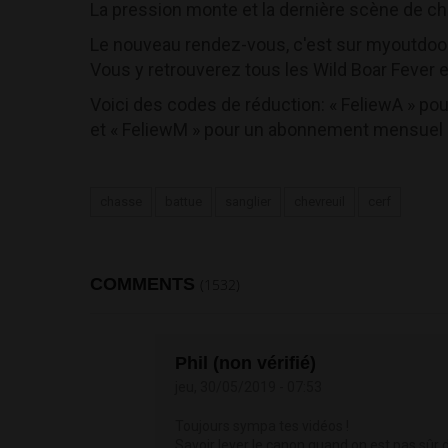
La pression monte et la dernière scène de ch
Le nouveau rendez-vous, c'est sur myoutdoo
Vous y retrouverez tous les Wild Boar Fever e
Voici des codes de réduction: « FeliewA » po
et « FeliewM » pour un abonnement mensuel à 
chasse
battue
sanglier
chevreuil
cerf
COMMENTS
(1532)
Phil (non vérifié)
jeu, 30/05/2019 - 07:53
Toujours sympa tes vidéos !
Savoir lever le canon quand on est pas sûr de