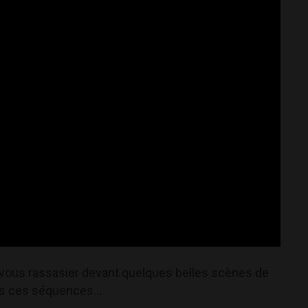
ous rassasier devant quelques belles scènes de
s ces séquences...