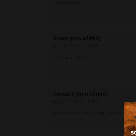
Cordialement
herve (non vérifié)
jeu, 11/07/2019 - 20:41
de la merde plutôt
edouard (non vérifié)
jeu, 07/11/2019 - 16:58
video de merde sont a chier , chasseur d op