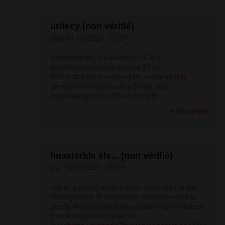
uritecy (non vérifié)
mer, 04/09/2024 - 21:39
Trimethoprim, 2, 4 diamino 5 3, 4, 5
trimethoxybenzyl pyrimidine 33 <a
href=
https://enhanceyourlife.mom/>priligy
generico</a> Start with a Thank You
acknowledgment of their first gift
Répondre
finasteride ele... (non vérifié)
jeu, 10/07/2025 - 08:03
Use of a partial antiestrogen, tamoxifen, in the
management of early stage breast cancer has
clearly demonstrated an increase in both disease
free and overall survival <a