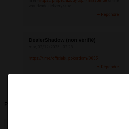
href=
https://propecia2buy.top/>finasteride
online
worldwide delivery</a>
Répondre
DealerShadow (non vérifié)
mar, 02/12/2025 - 02:28
https://t.me/officials_pokerdom/3855
Répondre
×
POSTER UN COMMENTAIRE