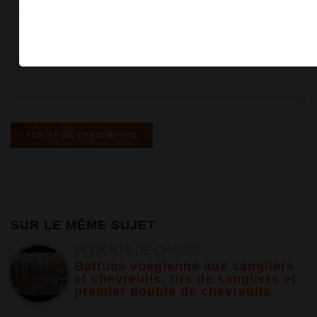
SUR LE MÊME SUJET
MOMENTS DE CHASSE
Battues vosgienne aux sangliers
et chevreuils, tirs de sangliers et
premier doublé de chevreuils