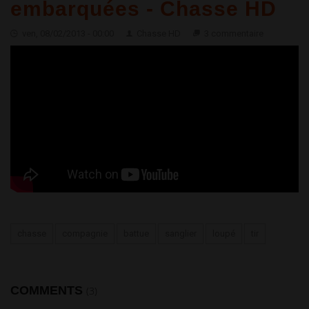
embarquées - Chasse HD
ven, 08/02/2013 - 00:00
Chasse HD
3 commentaire
Belle compagnie de sangliers en caméras embarquées -
Chasse HD
chasse
compagnie
battue
sanglier
loupé
tir
COMMENTS
(3)