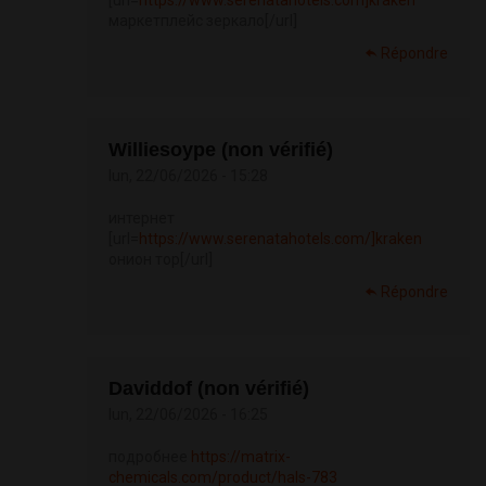
[url=
https://www.serenatahotels.com]kraken
маркетплейс зеркало[/url]
Répondre
Williesoype (non vérifié)
lun, 22/06/2026 - 15:28
интернет
[url=
https://www.serenatahotels.com/]kraken
онион тор[/url]
Répondre
Daviddof (non vérifié)
lun, 22/06/2026 - 16:25
подробнее
https://matrix-
chemicals.com/product/hals-783