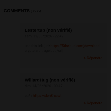
COMMENTS
(3535)
Lestertub (non vérifié)
sam, 13/06/2026 - 22:42
use this link [url=
https://5tbcloud.com]download
crypto arbitrage bot[/url]
Répondre
WillardHug (non vérifié)
dim, 14/06/2026 - 00:47
сайт
https://slon8-cc.at
Répondre