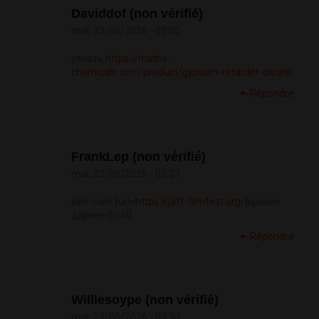
Daviddof (non vérifié)
mar, 23/06/2026 - 03:05
узнать
https://matrix-
chemicals.com/product/gypsum-retarder-citrate
Répondre
FrankLep (non vérifié)
mar, 23/06/2026 - 03:27
веб-сайт [url=
https://jaff-filmfest.org/]
кракен
даркнет[/url]
Répondre
Williesoype (non vérifié)
mar, 23/06/2026 - 03:30