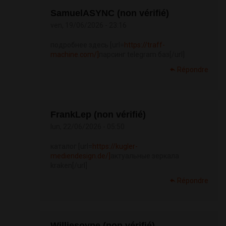
SamuelASYNC (non vérifié)
ven, 19/06/2026 - 23:16
подробнее здесь [url=
https://traff-
machine.com/]
парсинг telegram баз[/url]
Répondre
FrankLep (non vérifié)
lun, 22/06/2026 - 05:50
каталог [url=
https://kugler-
mediendesign.de/]
актуальные зеркала
kraken[/url]
Répondre
Williesoype (non vérifié)