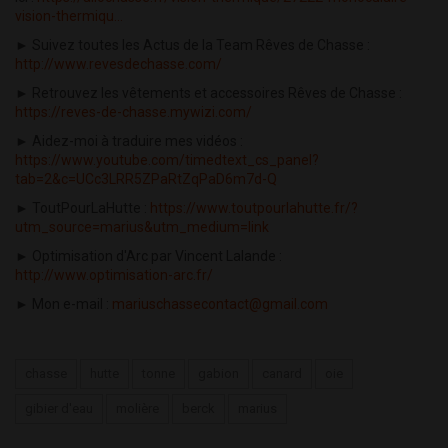
vision-thermiqu...
► Suivez toutes les Actus de la Team Rêves de Chasse :
http://www.revesdechasse.com/
► Retrouvez les vêtements et accessoires Rêves de Chasse :
https://reves-de-chasse.mywizi.com/
► Aidez-moi à traduire mes vidéos :
https://www.youtube.com/timedtext_cs_panel?
tab=2&c=UCc3LRR5ZPaRtZqPaD6m7d-Q
► ToutPourLaHutte :
https://www.toutpourlahutte.fr/?
utm_source=marius&utm_medium=link
► Optimisation d'Arc par Vincent Lalande :
http://www.optimisation-arc.fr/
► Mon e-mail :
mariuschassecontact@gmail.com
chasse
hutte
tonne
gabion
canard
oie
gibier d'eau
molière
berck
marius