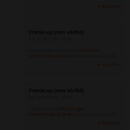
Répondre
FrankLep (non vérifié)
lun, 22/06/2026 - 19:58
Следующая страница [url=
https://jaff-
filmfest.org]kraken
маркетплейс зеркало[/url]
Répondre
FrankLep (non vérifié)
lun, 22/06/2026 - 20:43
подробнее [url=
https://kugler-
mediendesign.de/]kraken
ссылка на сайт[/url]
Répondre