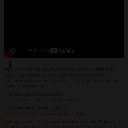
J
e vous emmène passer une nuit de hutte aux Molières de
Berck ! Situé non loin de la Baie d'Authie, ce territoire a la
particularité d'être situé tout près de la ville pour une expérience
unique, bon visionnage !
► N'oublie pas la Page Facebook :
https://www.facebook.com/mariuschasse/
► Mon Instagram @marius_chasse :
https://www.instagram.com/marius_chasse/
► Images de nuit réalisées avec la Pulsar Axion XM38, plus d'infos
ici :
https://allochasse.fr/vision-thermique/27222-monoculaire-