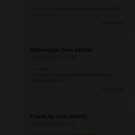
читать [url=
https://kugler-mediendesign.de]kra
ссылка[/url]
Répondre
Williesoype (non vérifié)
mar, 23/06/2026 - 09:08
этот сайт
[url=
https://www.serenatahotels.com]
кракен
ссылка kraken[/url]
Répondre
FrankLep (non vérifié)
mar, 23/06/2026 - 10:49