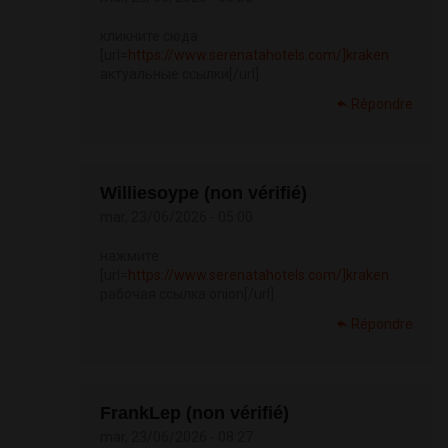
кликните сюда
[url=
https://www.serenatahotels.com/]kraken
актуальные ссылки[/url]
Répondre
Williesoype (non vérifié)
mar, 23/06/2026 - 05:00
нажмите
[url=
https://www.serenatahotels.com/]kraken
рабочая ссылка onion[/url]
Répondre
FrankLep (non vérifié)
mar, 23/06/2026 - 08:27