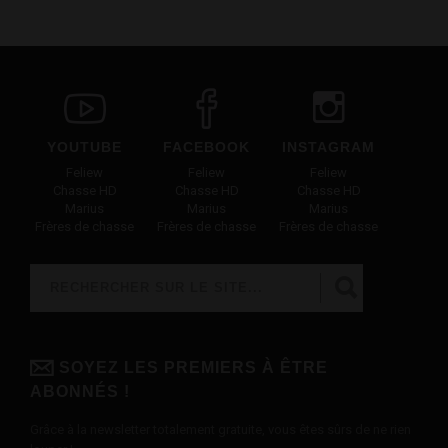
YOUTUBE
FACEBOOK
INSTAGRAM
Feliew
Feliew
Feliew
Chasse HD
Chasse HD
Chasse HD
Marius
Marius
Marius
Frères de chasse
Frères de chasse
Frères de chasse
Rechercher
FORMULAIRE DE RECHERCHE
SOYEZ LES PREMIERS À ÊTRE
ABONNÉS !
Grâce à la newsletter totalement gratuite, vous êtes sûrs de ne rien