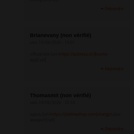
Répondre
Brianevany (non vérifié)
ven, 19/06/2026 - 19:01
official site [url=
https://ipstress.st/]booter
app[/url]
Répondre
Thomasmit (non vérifié)
ven, 19/06/2026 - 20:53
здесь [url=
https://platinashop.com]chatgpt
plus
аккаунт[/url]
Répondre