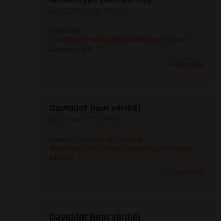
lun, 22/06/2026 - 09:08
найти это
[url=
https://www.serenatahotels.com]
кракен
даркнет[/url]
Répondre
Daviddof (non vérifié)
lun, 22/06/2026 - 09:56
узнать больше
https://matrix-
chemicals.com/product/barium-sulfate-scale-
inhibitor
Répondre
Daviddof (non vérifié)