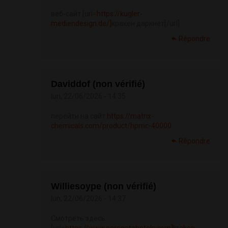
веб-сайт [url=
https://kugler-
mediendesign.de/]
кракен даркнет[/url]
Répondre
Daviddof (non vérifié)
lun, 22/06/2026 - 14:35
перейти на сайт
https://matrix-
chemicals.com/product/hpmc-40000
Répondre
Williesoype (non vérifié)
lun, 22/06/2026 - 14:37
Смотреть здесь