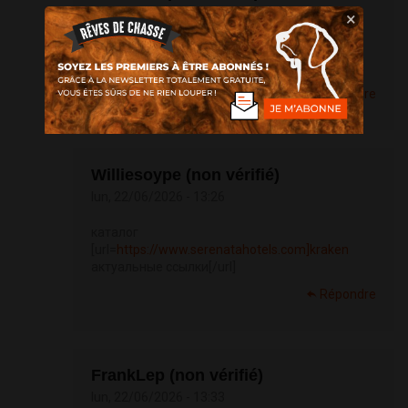
lun, 22/06/2026 - 12:57
×
посмотреть на этом сайте
https://matrix-
chemicals.com/product/quizalofop-p-ethyl-50
Répondre
Williesoype (non vérifié)
lun, 22/06/2026 - 13:26
каталог
[url=
https://www.serenatahotels.com]kraken
актуальные ссылки[/url]
Répondre
FrankLep (non vérifié)
lun, 22/06/2026 - 13:33