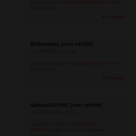
Find Out More [url=
https://ipstress.st]free
ddos
stresser[/url]
Répondre
Brianevany (non vérifié)
ven, 19/06/2026 - 15:32
check my blog [url=
https://ipstress.st]free
wifi
stresser[/url]
Répondre
SamuelASYNC (non vérifié)
ven, 19/06/2026 - 15:54
проверить сайт [url=
https://traff-
machine.com]
долгосрочное ведение
instagram[/url]