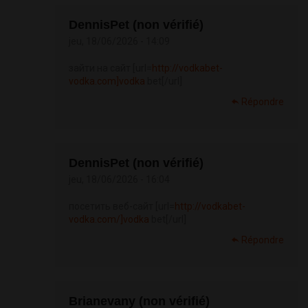
DennisPet (non vérifié)
jeu, 18/06/2026 - 14:09
зайти на сайт [url=
http://vodkabet-
vodka.com]vodka
bet[/url]
Répondre
DennisPet (non vérifié)
jeu, 18/06/2026 - 16:04
посетить веб-сайт [url=
http://vodkabet-
vodka.com/]vodka
bet[/url]
Répondre
Brianevany (non vérifié)