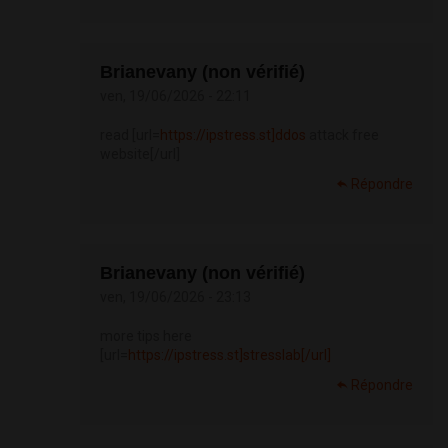
Brianevany (non vérifié)
ven, 19/06/2026 - 22:11
read [url=
https://ipstress.st]ddos
attack free
website[/url]
Répondre
Brianevany (non vérifié)
ven, 19/06/2026 - 23:13
more tips here
[url=
https://ipstress.st]stresslab[/url]
Répondre