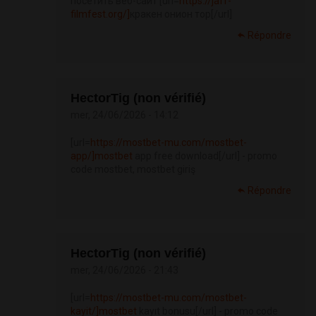
посетить веб-сайт [url=
https://jaff-
filmfest.org/]
кракен онион тор[/url]
Répondre
HectorTig (non vérifié)
mer, 24/06/2026 - 14:12
[url=
https://mostbet-mu.com/mostbet-
app/]mostbet
app free download[/url] - promo
code mostbet, mostbet giriş
Répondre
HectorTig (non vérifié)
mer, 24/06/2026 - 21:43
[url=
https://mostbet-mu.com/mostbet-
kayit/]mostbet
kayıt bonusu[/url] - promo code