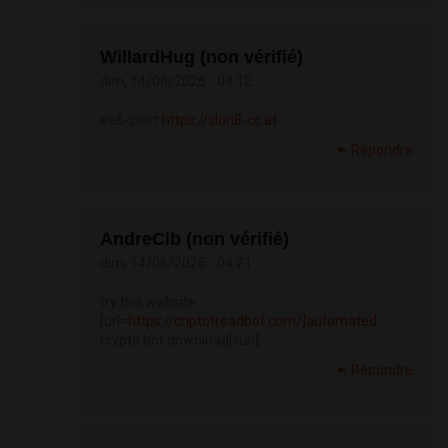
WillardHug (non vérifié)
dim, 14/06/2026 - 04:12
веб-сайт
https://slon8-cc.at
Répondre
AndreCib (non vérifié)
dim, 14/06/2026 - 04:21
try this website
[url=
https://criptotreadbot.com/]automated
crypto bot download[/url]
Répondre