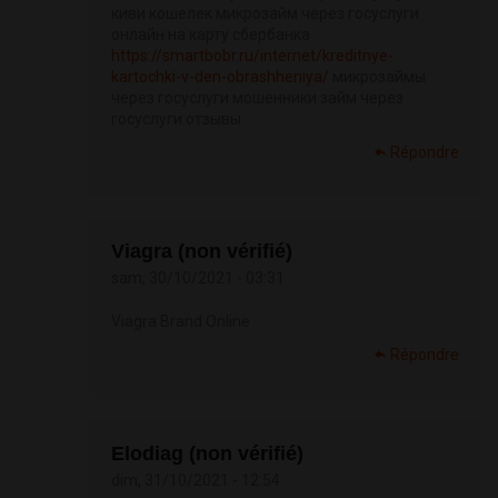
киви кошелек микрозайм через госуслуги
онлайн на карту сбербанка
https://smartbobr.ru/internet/kreditnye-
kartochki-v-den-obrashheniya/
микрозаймы
через госуслуги мошенники займ через
госуслуги отзывы
Répondre
Viagra (non vérifié)
sam, 30/10/2021 - 03:31
Viagra Brand Online
Répondre
Elodiag (non vérifié)
dim, 31/10/2021 - 12:54