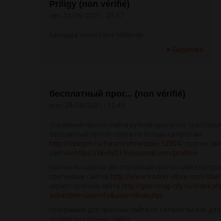
Priligy (non vérifié)
ven, 24/09/2021 - 23:17
Kamagra Vente Libre Hollande
Répondre
бесплатный прог... (non vérifié)
mer, 29/09/2021 - 12:42
статейный прогон сайта ручной прогон по трастовы
бесплатный прогон сайта по белым каталогам
http://cssbym.ru/forum/showtopic-12904/
прогон сай
сайтам
https://ckelly01.livejournal.com/profilee
прогон по сайтам dle статейный прогон сайта по тр
прогонами сайтов
http://www.tracker-store.com/User
скрипт прогона сайта
http://gsm.mag-city.ru/index.ph
subaction=userinfo&user=Ideakuhpl
программа для прогоны сайта по каталогам как дел
по прогон страниц сайта