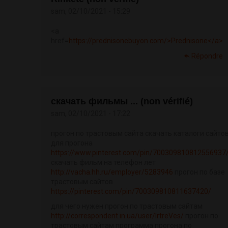
sam, 02/10/2021 - 15:29
<a
href=
https://prednisonebuyon.com/>Prednisone</a>
Répondre
скачать фильмы ... (non vérifié)
sam, 02/10/2021 - 17:22
прогон по трастовым сайта скачать каталоги сайто
для прогона
https://www.pinterest.com/pin/700309810812556937
скачать фильм на телефон лет
http://vacha.hh.ru/employer/5283946
прогон по базе
трастовым сайтов
https://pinterest.com/pin/700309810811637420/
для чего нужен прогон по трастовым сайтам
http://correspondent.in.ua/user/IrtreVes/
прогон по
трастовым сайтам программа прогона по