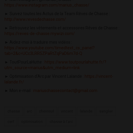
https://www.instagram.com/marius_chasse/
► Suivez toutes les Actus de la Team Rêves de Chasse :
http://www.revesdechasse.com/
► Retrouvez les vêtements et accessoires Rêves de Chasse :
https://reves-de-chasse.mywizi.com/
► Aidez-moi à traduire mes vidéos :
https://www.youtube.com/timedtext_cs_panel?
tab=2&c=UCc3LRR5ZPaRtZqPaD6m7d-Q
► ToutPourLaHutte :
https://www.toutpourlahutte.fr/?
utm_source=marius&utm_medium=link
► Optimisation d'Arc par Vincent Lalande :
https://vincent-
lalande.fr/
► Mon e-mail :
mariuschassecontact@gmail.com
chasse
arc
chevreuil
vincent
lalande
sanglier
cerf
optimisation
chasse à l'arc