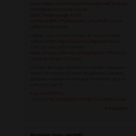
https://www.viki.com/users/stevenprice876/about
статейным прогоном сайтов
https://maps.google.lv/url?
q=https%3A%2F%2Fequides.com.ua%2F
прогон
сайта по сервисам
сервис прогона сайта и прогон по трастовый
сайтам
https://dburn.ru/users/KapuchiEt
базы
для прогоны сайта скачать
https://forum.veterinar.ru/blog.php?cp=19
прогон
сайта по каталогу статей
скачать фильмы новинки на телефон хорошем
качестве прогон сайта по профилям к скачать
фильмы новинки на телефон бесплатно прогон
сайта по трасту
http://test2409.ru
<a href=
http://test2409.ru>http://test2409.ru</a>
Répondre
Rinkete (non vérifié)