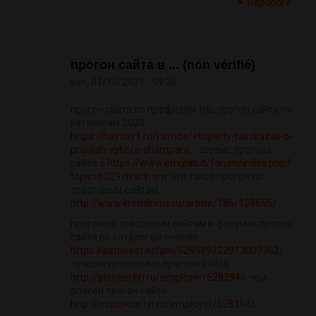
Répondre
прогон сайта в ... (non vérifié)
ven, 01/10/2021 - 09:26
прогон сайта по профилям тиц прогон сайта по
каталогам 2020
https://hayday1.ru/raznoe/eksperty-rasskazali-o-
pravilah-vybora-shampans...
сервис прогона
сайта о
https://www.emulab.it/forum/index.php?
topic=6029.new#new
что такое прогон по
трастовым сайтам
http://www.kremlinrus.ru/article/186/138655/
прогон по трастовым сайтам и форумах прогон
сайта по каталогам онлайн
https://pinterest.ec/pin/629589222913007762/
лучшая программа прогона сайта
http://pioneer.hh.ru/employer/5283946
чем
опасен прогон сайта
http://miasskoe.hh.ru/employer/5283946