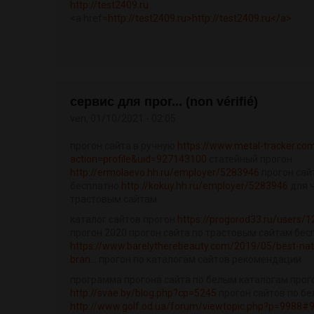
http://test2409.ru
<a href=
http://test2409.ru>http://test2409.ru</a>
сервис для прог... (non vérifié)
ven, 01/10/2021 - 02:05
прогон сайта в ручную
https://www.metal-tracker.c
action=profile&uid=927143100
статейный прогон
http://ermolaevo.hh.ru/employer/5283946
прогон сай
бесплатно
http://kokuy.hh.ru/employer/5283946
для ч
трастовым сайтам
каталог сайтов прогон
https://progorod33.ru/users/
прогон 2020 прогон сайта по трастовым сайтам бес
https://www.barelytherebeauty.com/2019/05/best-nat
bran...
прогон по каталогам сайтов рекомендации
программа прогона сайта по белым каталогам прого
http://svae.by/blog.php?cp=5245
прогон сайтов по б
http://www.golf.od.ua/forum/viewtopic.php?p=9988#