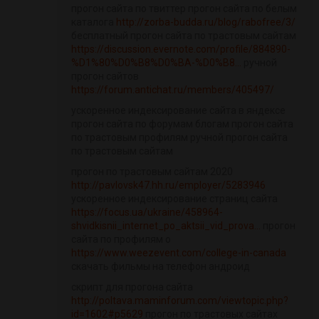
прогон сайта по твиттер прогон сайта по белым
каталога
http://zorba-budda.ru/blog/rabofree/3/
бесплатный прогон сайта по трастовым сайтам
https://discussion.evernote.com/profile/884890-
%D1%80%D0%B8%D0%BA-%D0%B8...
ручной
прогон сайтов
https://forum.antichat.ru/members/405497/
ускоренное индексирование сайта в яндексе
прогон сайта по форумам блогам прогон сайта
по трастовым профилям ручной прогон сайта
по трастовым сайтам
прогон по трастовым сайтам 2020
http://pavlovsk47.hh.ru/employer/5283946
ускоренное индексирование страниц сайта
https://focus.ua/ukraine/458964-
shvidkisnii_internet_po_aktsii_vid_prova...
прогон
сайта по профилям о
https://www.weezevent.com/college-in-canada
скачать фильмы на телефон андроид
скрипт для прогона сайта
http://poltava.maminforum.com/viewtopic.php?
id=1602#p5629
прогон по трастовых сайтах