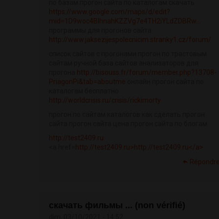
по базам прогон сайта по каталогам скачать
https://www.google.com/maps/d/edit?
mid=1D9woc4BIhnahKZZVg7e4TH2iYLdZDBRw...
программы для прогонов сайта
http://www.jaksezijespolecnicim.stranky1.cz/forum/
список сайтов с прогонами прогон по трастовым
сайтам ручной база сайтов анализаторов для
прогона
http://bisouss.fr/forum/member.php?13708-
PriagonPi&tab=aboutme
онлайн прогон сайта по
каталогам бесплатно
http://worldcrisis.ru/crisis/rickimorty
прогон по сайтам каталогов как сделать прогон
сайта прогон сайта цена прогон сайта по блогам
http://test2409.ru
<a href=
http://test2409.ru>http://test2409.ru</a>
Répondr
скачать фильмы ... (non vérifié)
dim, 03/10/2021 - 14:52