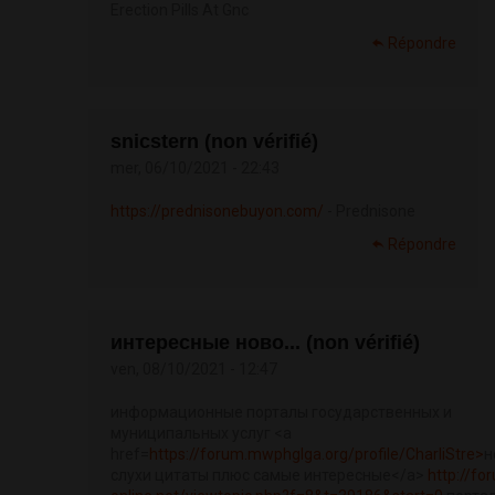
Erection Pills At Gnc
Répondre
snicstern (non vérifié)
mer, 06/10/2021 - 22:43
https://prednisonebuyon.com/
- Prednisone
Répondre
интересные ново... (non vérifié)
ven, 08/10/2021 - 12:47
информационные порталы государственных и
муниципальных услуг <a
href=
https://forum.mwphglga.org/profile/CharliStre>
н
слухи цитаты плюс самые интересные</a>
http://for