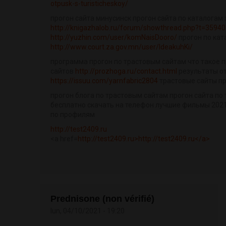
otpusk-s-turisticheskoy/
прогон сайта минусинск прогон сайта по каталогам 
http://knigazhalob.ru/forum/showthread.php?t=35940
http://yuzhin.com/user/komNaisDooro/
прогон по кат
http://www.court.za.gov.mn/user/IdeakuhKi/
программа прогон по трастовым сайтам что такое п
сайтов
http://prozhoga.ru/contact.html
результаты от
https://issuu.com/yarnfabric2804
трастовые сайты п
прогон блога по трастовым сайтам прогон сайта по
бесплатно скачать на телефон лучшие фильмы 2021
по профилям
http://test2409.ru
<a href=
http://test2409.ru>http://test2409.ru</a>
Prednisone (non vérifié)
lun, 04/10/2021 - 19:20