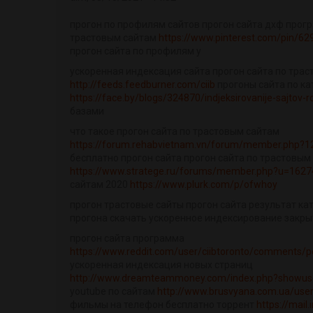
прогон по профилям сайтов прогон сайта дхф прог
трастовым сайтам
https://www.pinterest.com/pin/
прогон сайта по профилям у
ускоренная индексация сайта прогон сайта по тра
http://feeds.feedburner.com/ciib
прогоны сайта по к
https://face.by/blogs/324870/indjeksirovanije-sajtov-
базами
что такое прогон сайта по трастовым сайтам
https://forum.rehabvietnam.vn/forum/member.php?1
бесплатно прогон сайта прогон сайта по трастовым
https://www.stratege.ru/forums/member.php?u=1627
сайтам 2020
https://www.plurk.com/p/ofwhoy
прогон трастовые сайты прогон сайта результат ка
прогона скачать ускоренное индексирование закры
прогон сайта программа
https://www.reddit.com/user/ciibtoronto/comments/p
ускоренная индексация новых страниц
http://www.dreamteammoney.com/index.php?showus
youtube по сайтам
http://www.brusvyana.com.ua/user
фильмы на телефон бесплатно торрент
https://mail