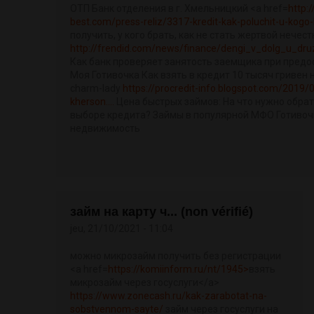
ОТП Банк отделения в г. Хмельницкий <a href=
http:
best.com/press-reliz/3317-kredit-kak-poluchit-u-kogo-b
получить, у кого брать, как не стать жертвой нече
http://frendid.com/news/finance/dengi_v_dolg_u_druz
Как банк проверяет занятость заемщика при предо
Моя Готивочка Как взять в кредит 10 тысяч гривен н
charm-lady
https://procredit-info.blogspot.com/2019/
kherson....
Цена быстрых займов: На что нужно обра
выборе кредита? Займы в популярной МФО Готивочк
недвижимость
займ на карту ч... (non vérifié)
jeu, 21/10/2021 - 11:04
можно микрозайм получить без регистрации
<a href=
https://komiinform.ru/nt/1945>
взять
микрозайм через госуслуги</a>
https://www.zonecash.ru/kak-zarabotat-na-
sobstvennom-sayte/
займ через госуслуги на