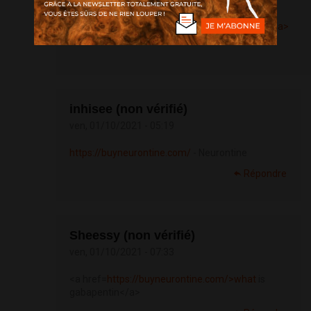
http://test2409.ru
<a href=
http://test2409.ru>http://test2409.ru</a>
inhisee (non vérifié)
ven, 01/10/2021 - 05:19
https://buyneurontine.com/
- Neurontine
Répondre
Sheessy (non vérifié)
ven, 01/10/2021 - 07:33
<a href=
https://buyneurontine.com/>what
is
gabapentin</a>