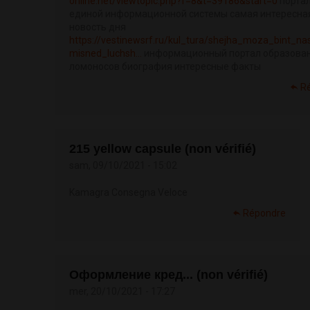
online.net/viewtopic.php?f=8&t=39186&start=0
порта
единой информационной системы самая интересна
новость дня
https://vestinewsrf.ru/kul_tura/shejha_moza_bint_na
misned_luchsh...
информационный портал образова
ломоносов биография интересные факты
R
215 yellow capsule (non vérifié)
sam, 09/10/2021 - 15:02
Kamagra Consegna Veloce
Répondre
Оформление кред... (non vérifié)
mer, 20/10/2021 - 17:27