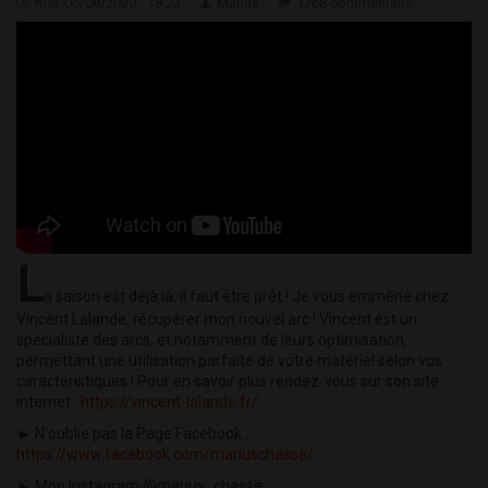
mer, 05/08/2020 - 18:23
Marius
1768 commentaire
L
a saison est déjà là, il faut être prêt ! Je vous emmène chez
Vincent Lalande, récupérer mon nouvel arc ! Vincent est un
spécialiste des arcs, et notamment de leurs optimisation,
permettant une utilisation parfaite de votre matériel selon vos
caractéristiques ! Pour en savoir plus rendez-vous sur son site
internet :
https://vincent-lalande.fr/
► N'oublie pas la Page Facebook :
https://www.facebook.com/mariuschasse/
► Mon Instagram @marius_chasse :