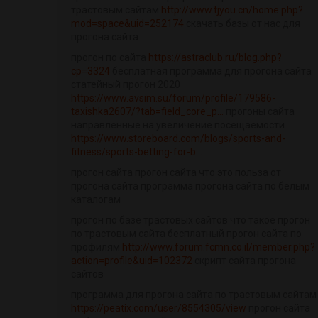
трастовым сайтам
http://www.tjyou.cn/home.php?
mod=space&uid=252174
скачать базы от нас для
прогона сайта
прогон по сайта
https://astraclub.ru/blog.php?
cp=3324
бесплатная программа для прогона сайта
статейный прогон 2020
https://www.avsim.su/forum/profile/179586-
taxishka2607/?tab=field_core_p...
прогоны сайта
направленные на увеличение посещаемости
https://www.storeboard.com/blogs/sports-and-
fitness/sports-betting-for-b...
прогон сайта прогон сайта что это польза от
прогона сайта программа прогона сайта по белым
каталогам
прогон по базе трастовых сайтов что такое прогон
по трастовым сайта бесплатный прогон сайта по
профилям
http://www.forum.fcmn.co.il/member.php?
action=profile&uid=102372
скрипт сайта прогона
сайтов
программа для прогона сайта по трастовым сайтам
https://peatix.com/user/8554305/view
прогон сайта