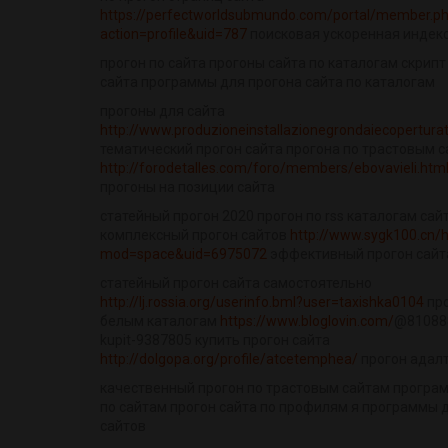
https://perfectworldsubmundo.com/portal/member.p
action=profile&uid=787
поисковая ускоренная индек
прогон по сайта прогоны сайта по каталогам скрипт
сайта программы для прогона сайта по каталогам
прогоны для сайта
http://www.produzioneinstallazionegrondaiecoperturatett
тематический прогон сайта прогона по трастовым 
http://forodetalles.com/foro/members/ebovavieli.htm
прогоны на позиции сайта
статейный прогон 2020 прогон по rss каталогам са
комплексный прогон сайтов
http://www.sygk100.cn/
mod=space&uid=6975072
эффективный прогон сайт
статейный прогон сайта самостоятельно
http://lj.rossia.org/userinfo.bml?user=taxishka0104
про
белым каталогам
https://www.bloglovin.com/
@810888
kupit-9387805 купить прогон сайта
http://dolgopa.org/profile/atcetemphea/
прогон адалт
качественный прогон по трастовым сайтам програ
по сайтам прогон сайта по профилям я программы 
сайтов