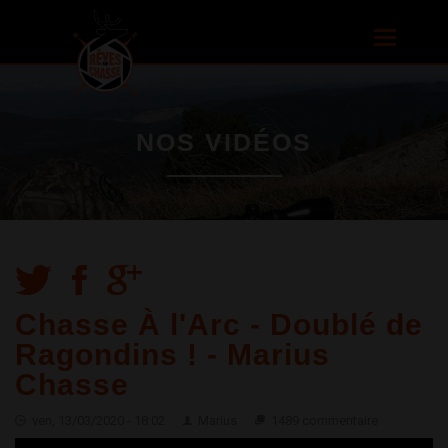
Aller au
contenu
Toggle
principal
navigatio
NOS VIDÉOS
Chasse À l'Arc - Doublé de
Ragondins ! - Marius
Chasse
ven, 13/03/2020 - 18:02
Marius
1489 commentaire