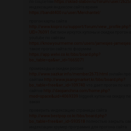
по соцсетям
https://sklad-slabov.ru/forum/user/2625
индексация яндексом сайта время
https://bandit400.ru/user/Merchantel/
прогон карты сайта
http://www.kiopro.ru/support/forum/view_profile.php?
UID=76091
биглион иркутск купоны и скидки прогон 
youtube по сайтам
https://knowyourmeme.com/users/jamesjes-jamesjes
такое прогон сайта по форумам
https://app.welvi.co.kr/bbs/board.php?
bo_table=qa&wr_id=1665071
промокоды и скидки россия
http://www.sazkar.info/member2673.html
онлайн про
сайтам
http://www.jisangmarket.kr/bbs/board.php?
bo_table=free&wr_id=109740
что дает прогон по ка
сайтов
http://daojianchina.com/home.php?
mod=space&uid=4069339
biggeek купон на скидку п
заказ
проверить индексацию страницы сайта
http://www.bestpop.co.kr/bbs/board.php?
bo_table=free&wr_id=593518
полностью закрыть са
индексации хрумер программа для прогона сайта