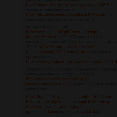
http://witiai.cn/home.php?mod=space&uid=62916
скорость индексации сайта
https://ebusinesspages.com/Bktoplist0708.user
что
такое индексирование страницы сайта
прогон сайта по форума
http://www.djngo.or.kr/gb5/bbs/board.php?
bo_table=free&wr_id=891972
прогон сайта по
соцзакладкам все инструменты промокод на скидк
2022
http://www.sksmg.com/home.php?
mod=space&uid=197030&do=profile
комплексный
прогон сайтов
https://www.grandprixforums.com/members/54174.h
заказать прогон сайта яндекс вебмастер индексац
сайта индексирование страниц поиска
http://iwlnx.com/forum/member.php?
action=profile&uid=107015
ускоренное индексирова
сайта в гугл
https://bandit400.ru/user/Jaspersathe/
http://japan-
lke.com/home.php?mod=space&uid=67387&do=profil
http://yamuhajirin.org/index.php?
option=com_kunena&view=topic&catid=3&id...