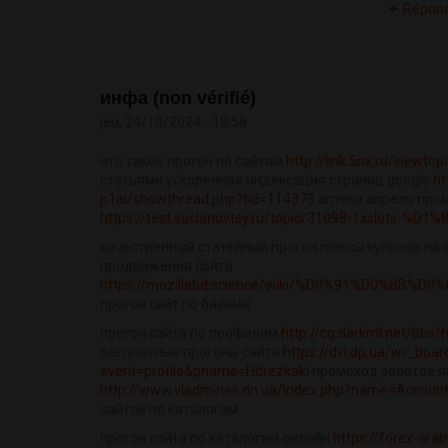
Répon
инфа (non vérifié)
jeu, 24/10/2024 - 18:58
что такое прогон по сайтам
http://link.5nx.ru/viewto
статьями ускоренная индексация страниц google
ht
p1ai/showthread.php?tid=114373
аптека апрель пром
https://test.soclanovtsy.ru/topic/31098-1xslots
качественный статейный прогон плюсы купонов на 
продвижения сайта
https://mozillabd.science/wiki/%D0%91%D0%BB%
прогон сайт по базами
прогон сайта по профилям
http://cg.darkml.net/bb
бесплатные прогоны сайта
https://dvi.dp.ua/wr_boar
event=profile&pname=Hdrezkaki
промокод золотое яб
http://www.vladmines.dn.ua/index.php?name=Accoun
сайтов по каталогам
прогон сайта по каталогам онлайн
https://forex-ar