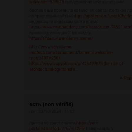
showuser=823649
продвижение сайта статьями
бесплатный прогон по каталогам сайта что такое п
по трастовым сайтам
https://spoilerok.ru/user/Charl
индексация яндексом сайта время
https://www.mybbaddons.com/board/user-74531.htm
промокод weissgauff на скидку
https://finbi.ru/user/Henryuseme/
http://www.semidivino-
enoteca.com/component/kunena/welcome-
mat/2497#2501
https://www.zupyak.com/p/4264770/t/the-rise-of-
architectural-cgi-transfo...
Rép
есть (non vérifié)
mer, 23/10/2024 - 11:02
прогон по траст сайтам
https://your-
portal.at.ua/forum/67-61286-1
закрывать от