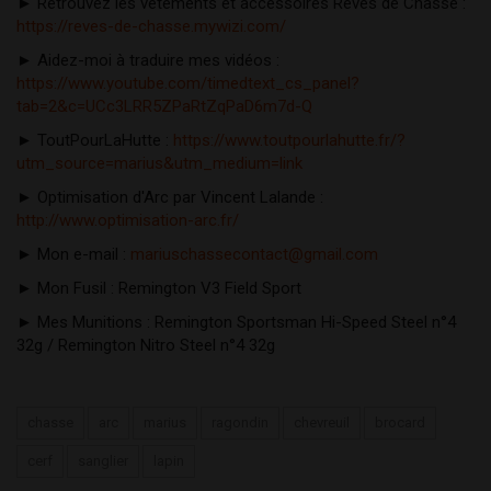
► Retrouvez les vêtements et accessoires Rêves de Chasse : 
https://reves-de-chasse.mywizi.com/
► Aidez-moi à traduire mes vidéos : 
https://www.youtube.com/timedtext_cs_panel?
tab=2&c=UCc3LRR5ZPaRtZqPaD6m7d-Q
► ToutPourLaHutte : 
https://www.toutpourlahutte.fr/?
utm_source=marius&utm_medium=link
► Optimisation d'Arc par Vincent Lalande : 
http://www.optimisation-arc.fr/
► Mon e-mail : 
mariuschassecontact@gmail.com
► Mon Fusil : Remington V3 Field Sport 
► Mes Munitions : Remington Sportsman Hi-Speed Steel n°4 
32g / Remington Nitro Steel n°4 32g 
chasse
arc
marius
ragondin
chevreuil
brocard
cerf
sanglier
lapin