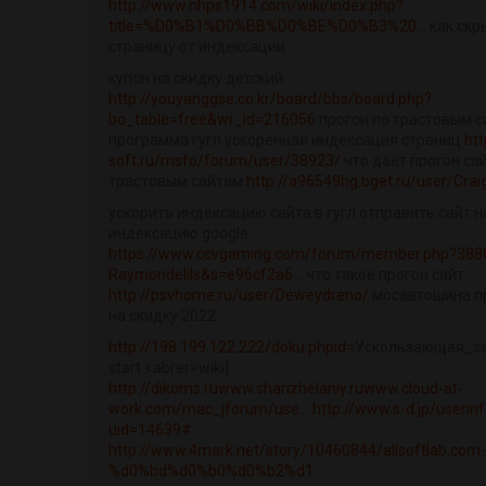
http://www.nhps1914.com/wiki/index.php?
title=%D0%B1%D0%BB%D0%BE%D0%B3%20...
как скр
страницу от индексации
купон на скидку детский
http://youyanggse.co.kr/board/bbs/board.php?
bo_table=free&wr_id=216056
прогон по трастовым 
программа гугл ускоренная индексация страниц
htt
soft.ru/msfo/forum/user/38923/
что дает прогон са
трастовым сайтам
http://a96549hg.bget.ru/user/Cra
ускорить индексацию сайта в гугл отправить сайт н
индексацию google
https://www.ccvgaming.com/forum/member.php?388
Raymondelils&s=e96cf2a6...
что такое прогон сайт
http://psvhome.ru/user/Deweydreno/
мосавтошина п
на скидку 2022
http://198.199.122.222/doku.phpid=
Ускользающая_за
start <abrer>wiki]
http://dikoms.ruwww.sharizhelaniy.ruwww.cloud-at-
work.com/mac_jforum/use...
http://www.s-d.jp/userin
uid=14639#
http://www.4mark.net/story/10460844/allsoftlab.com-
%d0%bd%d0%b0%d0%b2%d1...