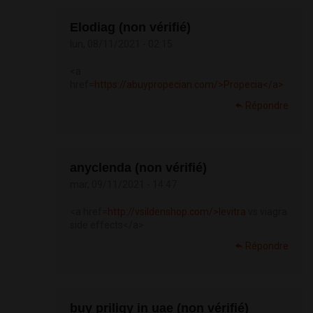
Elodiag (non vérifié)
lun, 08/11/2021 - 02:15
<a
href=
https://abuypropecian.com/>Propecia</a>
Répondre
anyclenda (non vérifié)
mar, 09/11/2021 - 14:47
<a href=
http://vsildenshop.com/>levitra
vs viagra
side effects</a>
Répondre
buy priligy in uae (non vérifié)