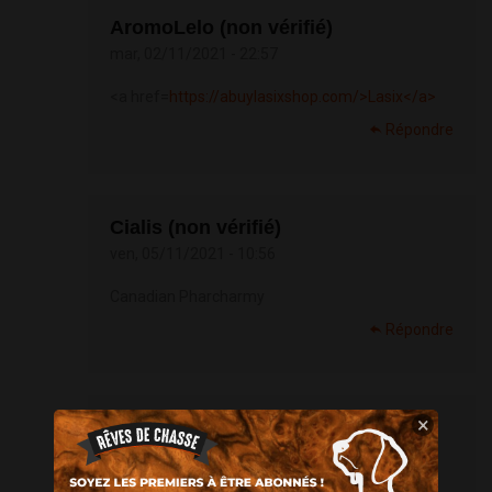
AromoLelo (non vérifié)
mar, 02/11/2021 - 22:57
<a href=
https://abuylasixshop.com/>Lasix</a>
Répondre
Cialis (non vérifié)
ven, 05/11/2021 - 10:56
Canadian Pharcharmy
Répondre
×
Chipsegep (non vérifié)
sam, 06/11/2021 - 09:18