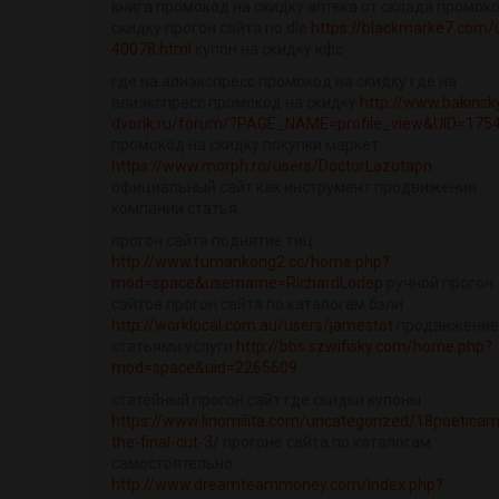
книга промокод на скидку аптека от склада промок
скидку прогон сайта по dle
https://blackmarke7.com/
40078.html
купон на скидку кфс
где на алиэкспресс промокод на скидку где на
алиэкспресс промокод на скидку
http://www.bakinsk
dvorik.ru/forum/?PAGE_NAME=profile_view&UID=175
промокод на скидку покупки маркет
https://www.morph.ro/users/DoctorLazutapn
официальный сайт как инструмент продвижения
компании статья
прогон сайта поднятие тиц
http://www.fumankong2.cc/home.php?
mod=space&username=RichardLodep
ручной прогон
сайтов прогон сайта по каталогам бзли
http://worklocal.com.au/users/jamestot
продвижение
статьями услуги
http://bbs.szwifisky.com/home.php?
mod=space&uid=2265609
статейный прогон сайт где скидки купоны
https://www.linomilita.com/uncategorized/18poetica
the-final-cut-3/
прогоне сайта по каталогам
самостоятельно
http://www.dreamteammoney.com/index.php?