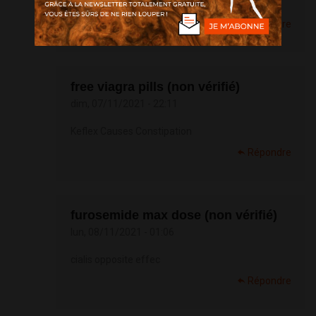
<a href=
http://stadalafilop.com
/>Cialis</a>
Répondre
free viagra pills (non vérifié)
dim, 07/11/2021 - 22:11
Keflex Causes Constipation
Répondre
furosemide max dose (non vérifié)
lun, 08/11/2021 - 01:06
cialis opposite effec
Répondre