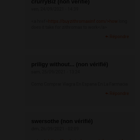
crurryBiz (non vérifié)
ven, 24/09/2021 - 14:39
<a href=
https://buyzithromaxinf.com/>how
long
does it take for zithromax to work</a>
Répondre
priligy without... (non vérifié)
sam, 25/09/2021 - 13:24
Como Comprar Viagra En Espana En La Farmacia
Répondre
swersothe (non vérifié)
dim, 26/09/2021 - 02:09