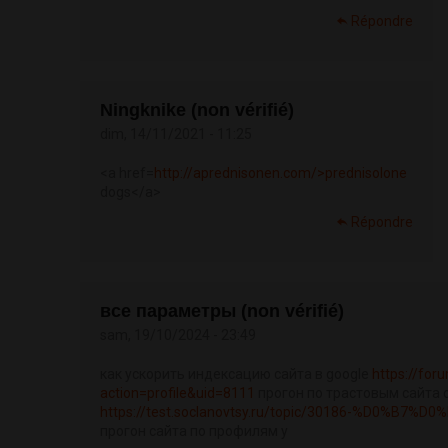
Répondre
Ningknike (non vérifié)
dim, 14/11/2021 - 11:25
<a href=
http://aprednisonen.com/>prednisolone
dogs</a>
Répondre
все параметры (non vérifié)
sam, 19/10/2024 - 23:49
как ускорить индексацию сайта в google
https://for
action=profile&uid=8111
прогон по трастовым сайта 
https://test.soclanovtsy.ru/topic/30186-%D0%B7
прогон сайта по профилям у