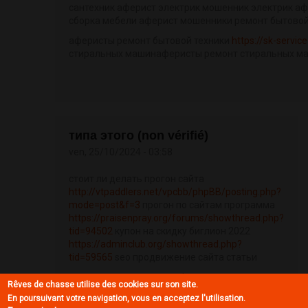
сантехник аферист электрик мошенник электрик а
сборка мебели аферист мошенники ремонт бытовой
аферисты ремонт бытовой техники
https://sk-service
стиральных машинаферисты ремонт стиральных м
типа этого (non vérifié)
ven, 25/10/2024 - 03:58
стоит ли делать прогон сайта
http://vtpaddlers.net/vpcbb/phpBB/posting.php?
mode=post&f=3
прогон по сайтам программа
https://praisenpray.org/forums/showthread.php?
tid=94502
купон на скидку биглион 2022
https://adminclub.org/showthread.php?
tid=59565
seo продвижение сайта статьи
закрывать ли страницы фильтрации от
Rêves de chasse utilise des cookies sur son site.
индексации
En poursuivant votre navigation, vous en acceptez l'utilisation.
https://gtafarai.lt/index.php?/profile/12956-