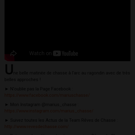
U
ne belle matinée de chasse à l'arc au ragondin avec de très 
belles approches ! 
► N'oublie pas la Page Facebook : 
https://www.facebook.com/mariuschasse/
► Mon Instagram @marius_chasse : 
https://www.instagram.com/marius_chasse/
► Suivez toutes les Actus de la Team Rêves de Chasse : 
http://www.revesdechasse.com/