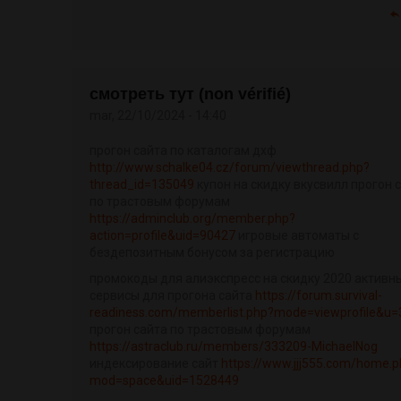
смотреть тут (non vérifié)
mar, 22/10/2024 - 14:40
прогон сайта по каталогам дхф
http://www.schalke04.cz/forum/viewthread.php?
thread_id=135049
купон на скидку вкусвилл прогон 
по трастовым форумам
https://adminclub.org/member.php?
action=profile&uid=90427
игровые автоматы с
бездепозитным бонусом за регистрацию
промокоды для алиэкспресс на скидку 2020 активн
сервисы для прогона сайта
https://forum.survival-
readiness.com/memberlist.php?mode=viewprofile&u=3
прогон сайта по трастовым форумам
https://astraclub.ru/members/333209-MichaelNog
индексирование сайт
https://www.jjj555.com/home.
mod=space&uid=1528449