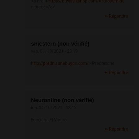
<a href=
https://buylasixshop.com/>furosemide
diuretic</a>
Répondre
snicstern (non vérifié)
ven, 01/10/2021 - 23:19
http://prednisonebuyon.com/
- Prednisone
Répondre
Neurontine (non vérifié)
lun, 04/10/2021 - 13:12
Funciona El Viagra
Répondre