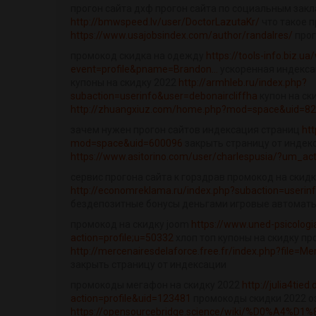
прогон сайта дхф прогон сайта по социальным зак
http://bmwspeed.lv/user/DoctorLazutaKr/
что такое 
https://www.usajobsindex.com/author/randalres/
прог
промокод скидка на одежду
https://tools-info.biz.u
event=profile&pname=Brandon...
ускоренная индекса
купоны на скидку 2022
http://armhleb.ru/index.php?
subaction=userinfo&user=debonaircliffha
купон на ск
http://zhuangxiuz.com/home.php?mod=space&uid=8
зачем нужен прогон сайтов индексация страниц
ht
mod=space&uid=600096
закрыть страницу от индек
https://www.asitorino.com/user/charlespusia/?um_act
сервис прогона сайта к горздрав промокод на скидк
http://economreklama.ru/index.php?subaction=useri
бездепозитные бонусы деньгами игровые автомат
промокод на скидку joom
https://www.uned-psicolog
action=profile;u=50332
хлоп топ купоны на скидку пр
http://mercenairesdelaforce.free.fr/index.php?file=M
закрыть страницу от индексации
промокоды мегафон на скидку 2022
http://julia4tie
action=profile&uid=123481
промокоды скидки 2022 оз
https://opensourcebridge.science/wiki/%D0%A4%