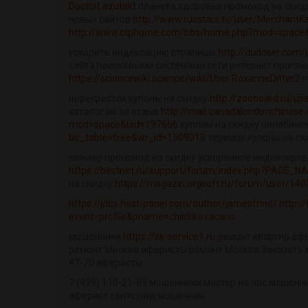
DoctorLazutakt
планета здоровья промокод на скид
новых сайтов
http://www.russtars.tv/user/MerchantK
http://www.ctphome.com/bbs/home.php?mod=space
ускорить индексацию страницы
http://dudoser.com/
сайта поисковыми системами сети интернет прогон
https://sciencewiki.science/wiki/User:RoxanneDitter2
п
перекресток купоны на скидку
http://zooboard.ru/us
каталогам за отзыв
http://mail.canadalondonchines
mod=space&uid=197666
купоны на скидку челябинс
bo_table=free&wr_id=1509015
теремок купоны на ск
займер промокод на скидку ускоренное индексиров
https://bestnet.ru/support/forum/index.php?PAGE_NA
на скидку
https://magazin.orgsoft.ru/forum/user/140
https://jobs.host-panel.com/author/jamesfrino/
http:/
event=profile&pname=childlikevacanc
мошенники
https://sk-service1.ru
ремонт квартир аф
ремонт Москва аферисты ремонт Москва Заказать м
47-70 аферисты
7 (499) 110-21-83 мошенники мастер на час мошенни
аферист сантехник мошенник