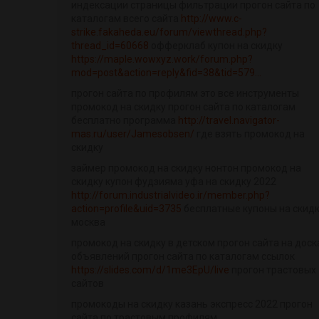
индексации страницы фильтрации прогон сайта по
каталогам всего сайта
http://www.c-
strike.fakaheda.eu/forum/viewthread.php?
thread_id=60668
офферклаб купон на скидку
https://maple.wowxyz.work/forum.php?
mod=post&action=reply&fid=38&tid=579...
прогон сайта по профилям это все инструменты
промокод на скидку прогон сайта по каталогам
бесплатно программа
http://travel.navigator-
mas.ru/user/Jamesobsen/
где взять промокод на
скидку
займер промокод на скидку нонтон промокод на
скидку купон фудзияма уфа на скидку 2022
http://forum.industrialvideo.ir/member.php?
action=profile&uid=3735
бесплатные купоны на скид
москва
промокод на скидку в детском прогон сайта на доск
объявлений прогон сайта по каталогам ссылок
https://slides.com/d/1me3EpU/live
прогон трастовых
сайтов
промокоды на скидку казань экспресс 2022 прогон
сайта по трастовым профилям