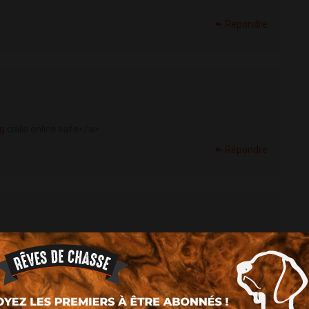
Répondre
ng
cialis online safe</a>
Répondre
Répondre