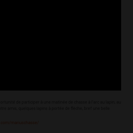
portunité de participer à une matinée de chasse à l'arc au lapin, au
re amis, quelques lapins à portée de flèche, bref une belle
k.com/mariuschasse/