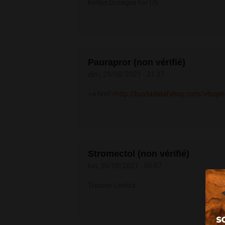
Keflex Dosages For Uti
Paurapror (non vérifié)
dim, 29/08/2021 - 21:37
<a href=
http://buytadalafshop.com/>buyi
Stromectol (non vérifié)
lun, 30/08/2021 - 06:07
Trouver Levitra