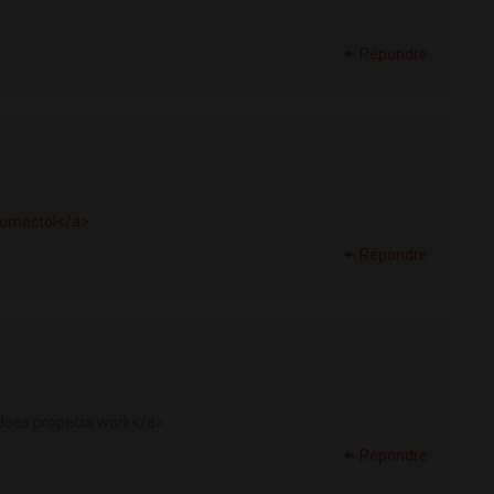
Répondre
romectol</a>
Répondre
does propecia work</a>
Répondre