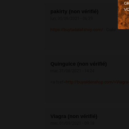
pakirty (non vérifié)
lun, 30/08/2021 - 06:39
https://buytadalafshop.com/
- Cialis
Quinguice (non vérifié)
mar, 31/08/2021 - 14:24
<a href=
http://buysildenshop.com/>Viagra
Viagra (non vérifié)
mer, 01/09/2021 - 09:18