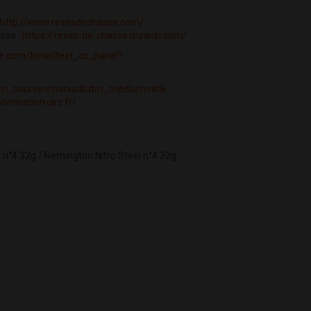
http://www.revesdechasse.com/
sse :
https://reves-de-chasse.mywizi.com/
be.com/timedtext_cs_panel?
?utm_source=marius&utm_medium=link
timisation-arc.fr/
n°4 32g / Remington Nitro Steel n°4 32g