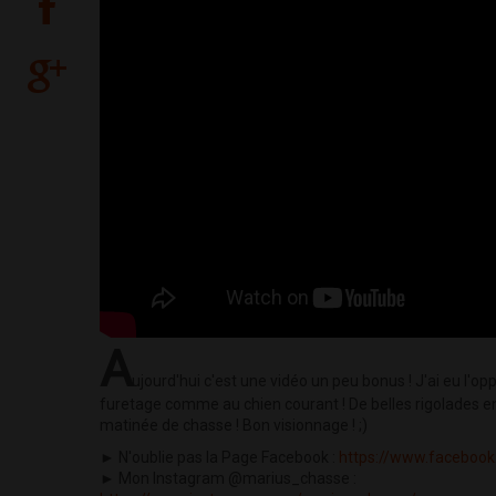
A
ujourd'hui c'est une vidéo un peu bonus ! J'ai eu l'op
furetage comme au chien courant ! De belles rigolades ent
matinée de chasse ! Bon visionnage ! ;)
► N'oublie pas la Page Facebook :
https://www.faceboo
► Mon Instagram @marius_chasse :