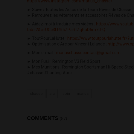
https://www.instagram.com/marius_chasse/
► Suivez toutes les Actus de la Team Rêves de Chasse :
► Retrouvez les vêtements et accessoires Rêves de Cha
► Aidez-moi à traduire mes vidéos :
https://www.youtu
tab=2&c=UCc3LRR5ZPaRtZqPaD6m7d-Q
► ToutPourLaHutte :
https://www.toutpourlahutte.fr/
► Optimisation d'Arc par Vincent Lalande :
http://www.op
► Mon e-mail :
mariuschassecontact@gmail.com
► Mon Fusil : Remington V3 Field Sport
► Mes Munitions : Remington Sportsman Hi-Speed Steel 
#chasse #hunting #arc
chasse
arc
lapin
marius
COMMENTS
(87)