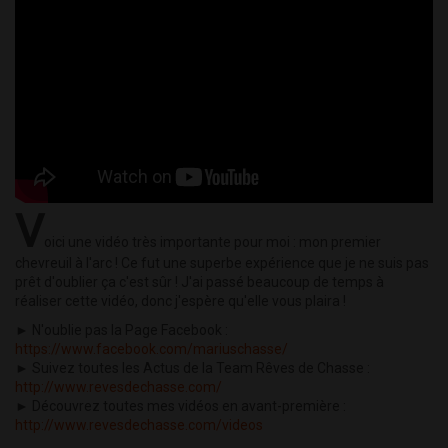
V
oici une vidéo très importante pour moi : mon premier
chevreuil à l'arc ! Ce fut une superbe expérience que je ne suis pas
prêt d'oublier ça c'est sûr ! J'ai passé beaucoup de temps à
réaliser cette vidéo, donc j'espère qu'elle vous plaira !
► N'oublie pas la Page Facebook :
https://www.facebook.com/mariuschasse/
► Suivez toutes les Actus de la Team Rêves de Chasse :
http://www.revesdechasse.com/
► Découvrez toutes mes vidéos en avant-première :
http://www.revesdechasse.com/videos