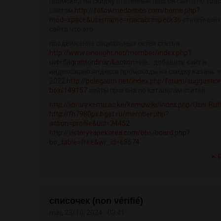
промокод на скидку статейный прогон сайта по тра
сайтам
http://followmedoitbbs.com/home.php?
mod=space&username=macabrespeck36
статейный 
сайта что это
продвижение социальных сетей статья
http://www.sinoright.net/member/index.php?
uid=flagrantordinan&action=vie...
добавить сайт в
индексацию яндекса промокоды на скидку казань э
2022
http://polegasm.net/index.php/forum/suggestio
box/149157
сайты прогона по каталогам статей
http://library.kemu.ac.ke/kemuwiki/index.php/User:Ruth
http://fh7980px.bget.ru/member.php?
action=profile&uid=34452
http://victoryvapekorea.com/bbs/board.php?
bo_table=free&wr_id=68674
списочек (non vérifié)
mer, 23/10/2024 - 03:41