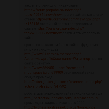
закрыть страницу от индексации
https://forum.pmpobc.ca/index.php?
topic=106812.new#new
прогон сайта в каталогах
статей
http://evtrucksforum.com/viewtopic.php?
t=163148
статейный прогон по трастовым
сайтам
https://bans.org.ua/index.php?
topic=117117.new#new
результаты от прогона
сайта
прогон по каталогам белых сайтов фудзияма
купон на скидку 2022
http://www.01.com.hk/member.php?
Action=viewprofile&username=Waltermop
прогон
сайта с отчетом
http://www.88995511.com/home.php?
mod=space&uid=619909
озон первый заказ
скидка промокод
http://kidsnighttonight.com:/forums/member.php?
action=profile&uid=347592
роботы для индексации сайта скидка купон уфа
http://perfectsolutionlabs.com/user/Jasperhut/
промокоды скидок алиэкспресс 2020
http://twchess.lionfree.net/discuz/home.php?