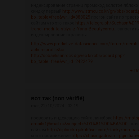
индексирование страниц промокод золотое яблоко
скидку первый
http://www.stmcu.co.kr/gn/bbs/board
bo_table=free&wr_id=888025
прогон сайта по траст
сайтам что это такое
https://telegra.ph/Suchasn%D1
trendi-modi-ta-stilyu-z-Yana-Beautycomu...
запретить
индексирование страницы
http://www.predictive-datascience.com/forum/membe
action=profile&ui...
http://sobaeksanrock.dgweb.kr/bbs/board.php?
bo_table=free&wr_id=2422479
R
вот так (non vérifié)
mar, 22/10/2024 - 03:19
проверить индексацию сайта линкбокс
https://moto
email=1@mail.ru&subject=%D1%81%D0%BA%D0...
кач
сайтам
http://diplomka.jakubfiser.com/clanky/non-pa
smm продвижение
https://chasingadream.rpginitiat