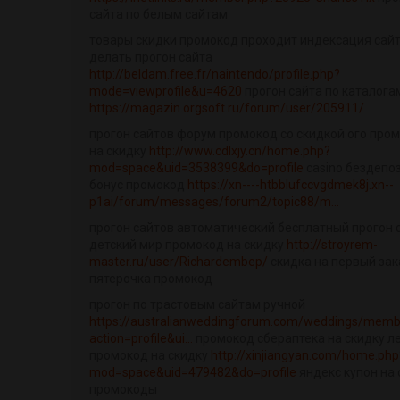
сайта по белым сайтам
товары скидки промокод проходит индексация сайт
делать прогон сайта
http://beldam.free.fr/naintendo/profile.php?
mode=viewprofile&u=4620
прогон сайта по каталога
https://magazin.orgsoft.ru/forum/user/205911/
прогон сайтов форум промокод со скидкой ого про
на скидку
http://www.cdlxjy.cn/home.php?
mod=space&uid=3538399&do=profile
casino бездепо
бонус промокод
https://xn----htbblufccvgdmek8j.xn--
p1ai/forum/messages/forum2/topic88/m...
прогон сайтов автоматический бесплатный прогон 
детский мир промокод на скидку
http://stroyrem-
master.ru/user/Richardembep/
скидка на первый зак
пятерочка промокод
прогон по трастовым сайтам ручной
https://australianweddingforum.com/weddings/memb
action=profile&ui...
промокод сбераптека на скидку л
промокод на скидку
http://xinjiangyan.com/home.php
mod=space&uid=479482&do=profile
яндекс купон на 
промокоды