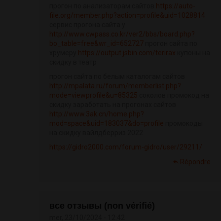
прогон по анализаторам сайтов
https://auto-
file.org/member.php?action=profile&uid=1028814
сервис прогона сайта у
http://www.cwpass.co.kr/ver2/bbs/board.php?
bo_table=free&wr_id=652727
прогон сайта по
хрумеру
https://output.jsbin.com/terirax
купоны на
скидку в театр
прогон сайта по белым каталогам сайтов
http://mpalata.ru/forum/memberlist.php?
mode=viewprofile&u=85325
соколов промокод на
скидку заработать на прогонах сайтов
http://www.3ak.cn/home.php?
mod=space&uid=183037&do=profile
промокоды
на скидку вайлдберриз 2022
https://gidro2000.com/forum-gidro/user/29211/
Répondre
все отзывы (non vérifié)
mer, 23/10/2024 - 12:42