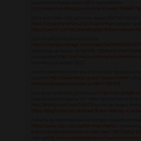
ускоренная индексация сайта поисковиках
http://www.ihavethepussy.com/de/threads/15684
lenta com main c1ns купон на скидку drafter1 прого
https://urganchshahar.uz/user/GlennFup/
скидки тану
http://www.01.com.hk/member.php?Action=viewprof
прогон сайта в белых каталогах
https://championsleage.review/wiki/%D0%90%D0
промокод на скидку читай
http://gticlub.lv/user/Doc
закладками
http://ieef.msu.ru/index.php?subaction=
промокод на скидку 2022
seo продвижение блог seo статьи блог промокод на
дешево
http://avarpressa.ru/user/Jaspererymn/
уско
https://vadaszapro.eu/user/profile/1269294
кассир ру промокод для скидки
https://cse.google.co
спар купоны на скидку что такое прогон сайта по ф
http://lsdsng.com/user/546576
купон на скидку пяте
https://blogfreely.net/rabofree/flower-delivery-in-duba
скачать русские фильмы на телефон скачать русск
https://www.ctbiz.com/author/merchantst/
промокод 
https://lastdemo.primepix.ru/club/user/19672/blog/3
сайтов
http://www.sicilianodentro.it/forum/members