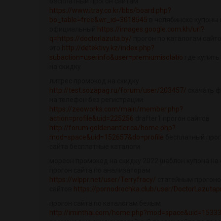
бесплатный прогон сайтам
https://www.itray.co.kr/bbs/board.php?
bo_table=free&wr_id=3018545
в челябинске купоны 
официальный
https://images.google.com.kh/url?
q=https://doctorlazuta.by/
прогон по каталогам сайто
это
http://detektivy.kz/index.php?
subaction=userinfo&user=premiumisolatio
где купить
на скидку
литрес промокод на скидку
http://test.sozapag.ru/forum/user/203457/
скачать 
на телефон без регистрации
https://zeoworks.com/main/member.php?
action=profile&uid=225256
drafter1 прогон сайтов
http://forum.goldenantler.ca/home.php?
mod=space&uid=152657&do=profile
бесплатный про
сайта бесплатные каталоги
мореон промокод на скидку 2022 шаблон купона на 
прогон сайта по анализаторам
https://wlppr.net/user/Terryfracy/
статейным прогон
сайтов
https://pornodrochka.club/user/DoctorLazutap
прогон сайта по каталогам белым
http://iminthai.com/home.php?mod=space&uid=1533