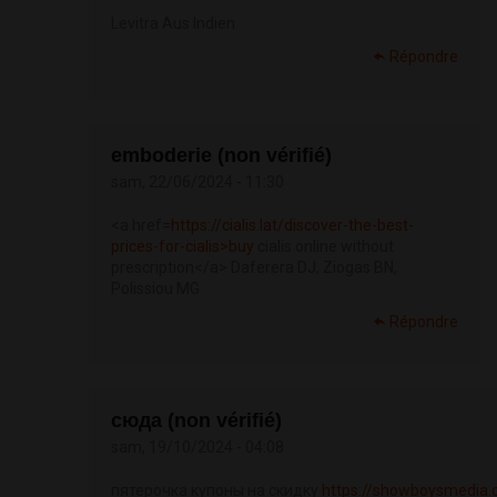
Levitra Aus Indien
Répondre
emboderie (non vérifié)
sam, 22/06/2024 - 11:30
<a href=
https://cialis.lat/discover-the-best-
prices-for-cialis>buy
cialis online without
prescription</a> Daferera DJ, Ziogas BN,
Polissiou MG
Répondre
сюда (non vérifié)
sam, 19/10/2024 - 04:08
пятерочка купоны на скидку
https://showboysmedia