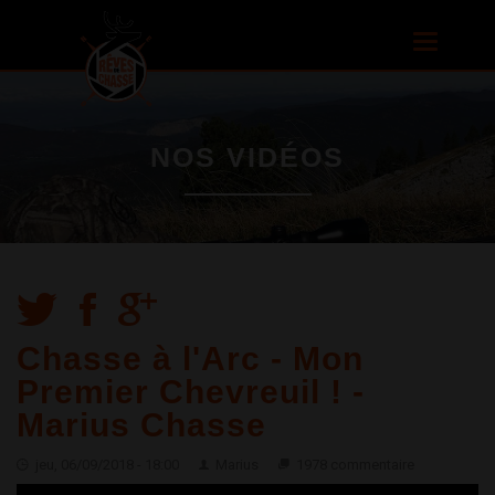
Aller au
contenu
Toggle
principal
navigatio
NOS VIDÉOS
Chasse à l'Arc - Mon
Premier Chevreuil ! -
Marius Chasse
jeu, 06/09/2018 - 18:00
Marius
1978 commentaire