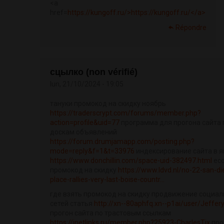
<a
href=
https://kungoff.ru/>https://kungoff.ru/</a>
Répondre
сцылко (non vérifié)
lun, 21/10/2024 - 19:05
тануки промокод на скидку ноябрь
https://traderscrypt.com/forums/member.php?
action=profile&uid=77
программа для прогона сайта 
доскам объявлений
https://forum.drumjamapp.com/posting.php?
mode=reply&f=1&t=33976
индексирование сайта в 
https://www.donchillin.com/space-uid-382497.html
ec
промокод на скидку
https://www.ldvd.nl/no-22-san-di
place-rallies-very-last-boise-countr...
где взять промокод на скидку продвижение социа
сетей статья
http://xn--80aphfq.xn--p1ai/user/Jeffer
прогон сайта по трастовым ссылкам
https://inetlinks.ru/member.php?25923-CharlesTix
про