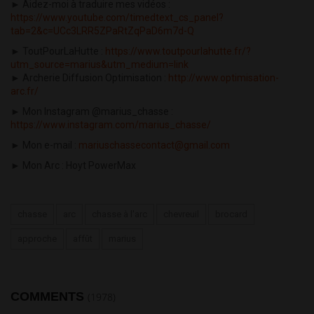
► Aidez-moi à traduire mes vidéos :
https://www.youtube.com/timedtext_cs_panel?
tab=2&c=UCc3LRR5ZPaRtZqPaD6m7d-Q
► ToutPourLaHutte :
https://www.toutpourlahutte.fr/?
utm_source=marius&utm_medium=link
► Archerie Diffusion Optimisation :
http://www.optimisation-
arc.fr/
► Mon Instagram @marius_chasse :
https://www.instagram.com/marius_chasse/
► Mon e-mail :
mariuschassecontact@gmail.com
► Mon Arc : Hoyt PowerMax
chasse
arc
chasse à l'arc
chevreuil
brocard
approche
affût
marius
COMMENTS
(1978)