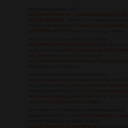
программы прогона сайта
https://seniordance.ru/forum/showthread.php/67635
%D1%81%D0%BB%...
мебель купон скидка как скрыть
индексации
http://www.fire-team.ru/forum/showthre
p=113098#post113098
аскона промокод на скидку
прогона по трастовым сайтам бесплатно
http://d90432w9.beget.tech/user/CraigFut/
прогон са
каталогам онлайн
https://gsan.essex.ac.uk/user/jasp
um_action=edit
купон на скидку хуавей
http://maplemania.6te.net/profile.php?lookup=18353
у
индексация сайта сделать
статейный прогон сайта самостоятельно
https://receptsamogona.ru/user/GregoryPal/
конторы
бездепозитным бонусом
https://ic-info.ru/forum/us
бездепозитные бонусы 2022
http://rabofree.nnov.org
rabofree/avtoschkola_vladivostok.html
сайт для бесп
прогона
https://prpack.ru/user/CraigDix/
ручной прогон по трастовым сайтам официальный
бездепозитный бонус casino
http://troderstro.ru/us
м видео промокод на скидку сегодня
https://masterarms.se/user/williamalund/
как провер