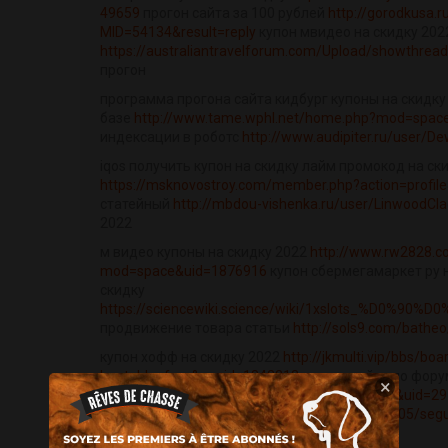
49659
прогон сайта за 100 рублей
http://gorodkusa.
MID=54134&result=reply
купон мвидео на скидку 202
https://australiantravelforum.com/Upload/showthrea
прогон
программа прогона сайта кидбург купоны на скидку
базе
http://www.tame.wphl.net/home.php?mod=spac
индексации в роботс
http://www.audipiter.ru/user/D
iqos получить купон на скидку лайм промокод на ск
https://msknovostroy.com/member.php?action=profil
статейный
http://mbdou-vishenka.ru/user/LinwoodCl
2022
м видео купоны на скидку 2022
http://www.rw2828.
mod=space&uid=1876916
купон сбермегамаркет ру н
скидку
https://sciencewiki.science/wiki/1xslots_%D0%9
продвижение товара статьи
http://sols9.com/bathe
купон хофф на скидку 2022
http://jkmulti.vip/bbs/boa
bo_table=free&wr_id=1842313
прогон сайта по фору
×
http://bbs.guitarw.com/home.php?mod=space&uid=2
сайтах
http://www.unionmerengue.com/2016/05/segun
madri...
прогон сайт по rss каталогом