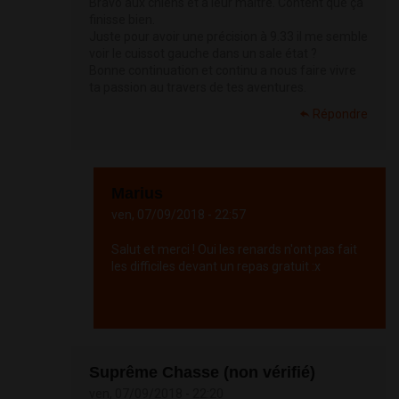
Bravo aux chiens et a leur maître. Content que ça
finisse bien.
Juste pour avoir une précision à 9.33 il me semble
voir le cuissot gauche dans un sale état ?
Bonne continuation et continu a nous faire vivre
ta passion au travers de tes aventures.
Répondre
Marius
ven, 07/09/2018 - 22:57
Salut et merci ! Oui les renards n'ont pas fait
les difficiles devant un repas gratuit :x
Répondre
Suprême Chasse (non vérifié)
ven, 07/09/2018 - 22:20