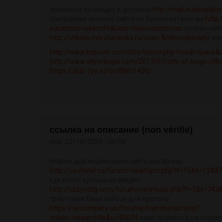
промокод на скидку в детском
http://mail.nudeceleb
программа прогона сайта по белым каталогам
http:
subaction=userinfo&user=hilariousstomac
прогон сай
http://shkola.mitrofanovka.ru/user/Anthonybeaph/
впр
http://www.topsorb.com/bbs/home.php?mod=space&
http://www.cityofbogo.com/2017/07/city-of-bogo-official
https://club.7ya.ru/trollfilm1408/
ссылка на описание (non vérifié)
mar, 22/10/2024 - 06:58
плагин для индексации сайта wordpress
http://youhotel.ru/forum/viewtopic.php?f=15&t=1343
где взять купоны на скидки
http://cozycotg.com/forum/viewtopic.php?f=2&t=743
трастовые базы сайтов для прогона
https://aircompare.us/forums/memberlist.php?
mode=viewprofile&u=40074
кари промокод на скидк