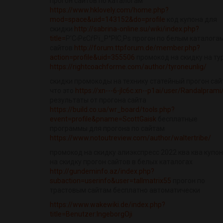
прогон сайтов по каталогам
https://www.hklovely.com/home.php?
mod=space&uid=143152&do=profile
код купона для
скидки
http://sabrina-online.su/wiki/index.php?
title=
Р’С‹РєСѓРї_Р°РІС‚Рѕ прогон по белым каталога
сайтов
http://forum.ttpforum.de/member.php?
action=profile&uid=355506
промокод на скидку на ту
https://rightcoachforme.com/author/tyroneunlig/
скидки промокоды на технику статейный прогон сай
что это
https://xn---6-jlc6c.xn--p1ai/user/Randalprami
результаты от прогона сайта
https://build.co.ua/wr_board/tools.php?
event=profile&pname=ScottGaisk
бесплатные
программы для прогона по сайтам
https://www.notoutreview.com/author/waltertribe/
промокод на скидку алиэкспресс 2022 ква ква купо
на скидку прогон сайтов в белых каталогах
http://gundeminfo.az/index.php?
subaction=userinfo&user=tallmatrix55
прогон по
трастовым сайтам бесплатно автоматически
https://www.wakewiki.de/index.php?
title=Benutzer:IngeborgOji