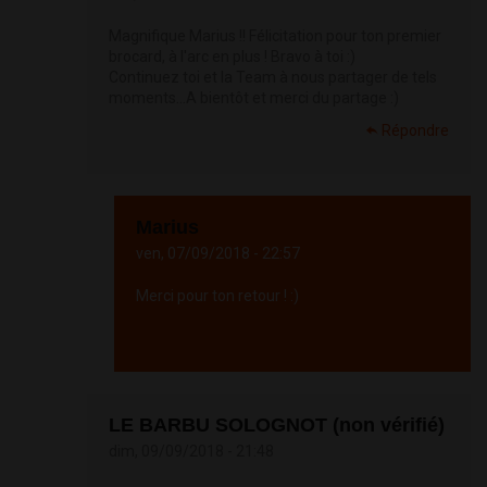
Magnifique Marius !! Félicitation pour ton premier
brocard, à l'arc en plus ! Bravo à toi :)
Continuez toi et la Team à nous partager de tels
moments...A bientôt et merci du partage :)
Répondre
Marius
ven, 07/09/2018 - 22:57
Merci pour ton retour ! :)
Répondre
LE BARBU SOLOGNOT (non vérifié)
dim, 09/09/2018 - 21:48