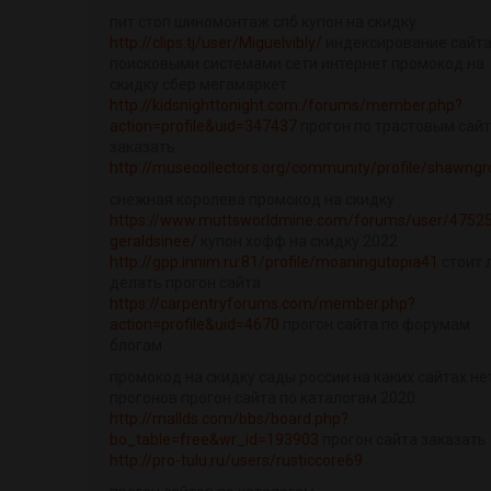
пит стоп шиномонтаж спб купон на скидку
http://clips.tj/user/Miguelvibly/
индексирование сайт
поисковыми системами сети интернет промокод на
скидку сбер мегамаркет
http://kidsnighttonight.com:/forums/member.php?
action=profile&uid=347437
прогон по трастовым сай
заказать
http://musecollectors.org/community/profile/shawngr
снежная королева промокод на скидку
https://www.muttsworldmine.com/forums/user/4752
geraldsinee/
купон хофф на скидку 2022
http://gpp.innim.ru:81/profile/moaningutopia41
стоит 
делать прогон сайта
https://carpentryforums.com/member.php?
action=profile&uid=4670
прогон сайта по форумам
блогам
промокод на скидку сады россии на каких сайтах не
прогонов прогон сайта по каталогам 2020
http://mallds.com/bbs/board.php?
bo_table=free&wr_id=193903
прогон сайта заказать
http://pro-tulu.ru/users/rusticcore69