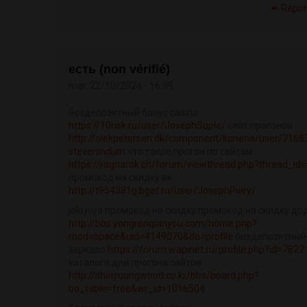
Répo
есть (non vérifié)
mar, 22/10/2024 - 16:59
бездепозитный бонус casino
https://10nsk.ru/user/JosephSuple/
сайт прогонов
http://olekpetersen.dk/component/kunena/user/7168
stevenindum
что такое прогон по сайтам
https://ragnarok.ch/forum/viewthread.php?thread_id
промокод на скидку вк
http://t954381g.bget.ru/user/JosephPiery/
joki joya промокод на скидку промокод на скидку д
http://bbs.yongrenqianyou.com/home.php?
mod=space&uid=4149070&do=profile
бездепозитный
зеркало
https://forum.wapinet.ru/profile.php?id=7827
каталоги для прогона сайтов
http://shinyoungwood.co.kr/bbs/board.php?
bo_table=free&wr_id=1016504