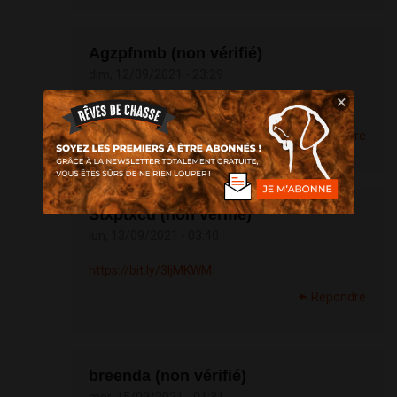
Agzpfnmb (non vérifié)
dim, 12/09/2021 - 23:29
×
https://bit.ly/3z36FOj
Répondre
Stxptxcu (non vérifié)
lun, 13/09/2021 - 03:40
https://bit.ly/3ljMKWM
Répondre
breenda (non vérifié)