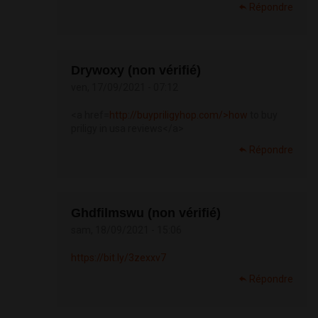
Répondre
Drywoxy (non vérifié)
ven, 17/09/2021 - 07:12
<a href=
http://buypriligyhop.com/>how
to buy
priligy in usa reviews</a>
Répondre
Ghdfilmswu (non vérifié)
sam, 18/09/2021 - 15:06
https://bit.ly/3zexxv7
Répondre