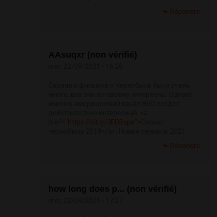
Répondre
AAsuqxr (non vérifié)
mer, 22/09/2021 - 16:26
Сериал и фильмов о Чернобыль было очень
много, все они по-своему интересны. Однако
именно американский канал HBO создал
действительно интересный. <a
href="
https://bit.ly/3EDBspe">
Сериал
чернобыль 2019</a>. Новые сериалы 2021.
Répondre
how long does p... (non vérifié)
mer, 22/09/2021 - 17:27