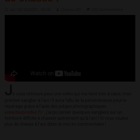
lun, 05/10/2020 - 00:00
Chasse HD
232 commentaire
J
e vous retrouve pour une vidéo qui me tient très à cœur, mon
premier sanglier à l'arc ! Il aura fallu de la persévérance pour le
repérage grâce à l'aide des pièges photographiques
www.blazevideo.fr/
, j'ai pu cerner quelques sangliers sur un
territoire difficile à chasser autrement qu'à l'arc ! Si vous voulez
plus de chasse à l'arc dites-le moi en commentaire !