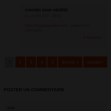
crenido (non vérifié)
jeu, 23/09/2021 - 08:03
https://buyplaquenilcv.com/
- plaquenil vs
chloroquine
Répondre
Pages
1
2
3
4
5
dernier »
suivant ›
POSTER UN COMMENTAIRE