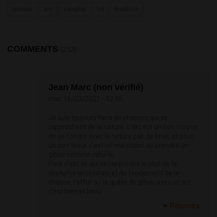
chasse
arc
sanglier
hd
tradition
COMMENTS
(232)
Jean Marc (non vérifié)
mar, 16/03/2021 - 12:48
Je suis toujours fana de chasses qui se
rapprochent de la nature. L'arc est un bon moyen
de se fondre avec la nature pas de bruit, et pour
un bon tireur c'est un vrai plaisir de prendre un
gibier comme celui la.
Pour c'est ce qui se rapproche le plus de la
coutume ancestrale et du fondement de la
chasse, l'affut ou la quête du gibier avec un arc
c'est bien et beau
Répondre